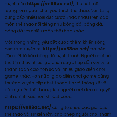
mạnh của
https://vn88ac.net/
, thu hút một
lượng lớn người chơi yêu thích thể thao. Nền tảng
cung cấp nhiều loại đặt cược khác nhau trên các
môn thể thao nổi tiếng như bóng đá, bóng đá,
bóng đá và nhiều môn thể thao khác.
Một trong những yếu đặt cược thêm khiến sòng
bạc trực tuyến tại
https://vn88ac.net/
trở nên
đặc biệt là kèo bóng đá cạnh tranh. Người chơi có
thể tìm thấy nhiều lựa chọn cược hấp dẫn với tỷ lệ
thanh toán cao hơn so với nhiều giao diện chơi
game khác. Hơn nữa, giao diện chơi game cũng
thường xuyên cập nhật thông tin và thống kê về
các sự kiện thể thao, giúp người chơi đưa ra quyết
định chính xác hơn khi đặt cược.
https://vn88ac.net/
cũng tổ chức các giải đấu
thể thao và sự kiện lớn, cho phép người chơi tham