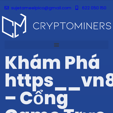
sujetameelpico@gmail.com
622 050 150
Khám Phá
https__vn
– Cổng