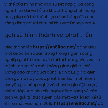
vị thế của mình nhờ vào sự kết hợp giữa công
nghệ hiện đại và hỗ trợ khách hàng chất lượng
cao, giúp nó trở thành lựa chọn hàng đầu cho
cộng đồng người chơi tại khu vực Đông Nam Á.
Lịch sử hình thành và phát triển
Việc thành lập
https://vn88ac.net/
đánh dấu
một bước tiến quan trọng trong ngành công
nghiệp giải trí trực tuyến tại thị trường Việt, với sứ
mệnh mang đến một không gian giải trí chất
lượng cao cho người dùng. Ban đầu, giao diện
chơi game này được phát triển bởi một nhóm
chuyên gia công nghệ và chuyên gia đặt cược,
nhằm đáp ứng nhu cầu ngày càng tăng về các
dịch vụ giải trí trực tuyến bảo mật và tiện lợi. Kể từ
khi ra mắt vào năm 2015,
https://vn88ac.net/
đã