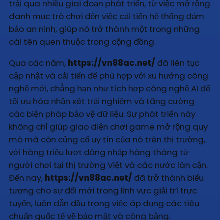
trải qua nhiều giai đoạn phát triển, từ việc mở rộng
danh mục trò chơi đến việc cải tiến hệ thống đảm
bảo an ninh, giúp nó trở thành một trong những
cái tên quen thuộc trong cộng đồng.
Qua các năm,
https://vn88ac.net/
đã liên tục
cập nhật và cải tiến để phù hợp với xu hướng công
nghệ mới, chẳng hạn như tích hợp công nghệ AI để
tối ưu hóa nhận xét trải nghiệm và tăng cường
các biện pháp bảo vệ dữ liệu. Sự phát triển này
không chỉ giúp giao diện chơi game mở rộng quy
mô mà còn củng cố uy tín của nó trên thị trường,
với hàng triệu lượt đăng nhập hàng tháng từ
người chơi tại thị trường Việt và các nước lân cận.
Đến nay,
https://vn88ac.net/
đã trở thành biểu
tượng cho sự đổi mới trong lĩnh vực giải trí trực
tuyến, luôn dẫn đầu trong việc áp dụng các tiêu
chuẩn quốc tế về bảo mật và công bằng.