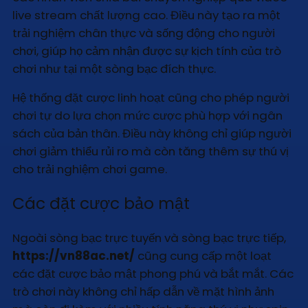
live stream chất lượng cao. Điều này tạo ra một
trải nghiệm chân thực và sống động cho người
chơi, giúp họ cảm nhận được sự kịch tính của trò
chơi như tại một sòng bạc đích thực.
Hệ thống đặt cược linh hoạt cũng cho phép người
chơi tự do lựa chọn mức cược phù hợp với ngân
sách của bản thân. Điều này không chỉ giúp người
chơi giảm thiểu rủi ro mà còn tăng thêm sự thú vị
cho trải nghiệm chơi game.
Các đặt cược bảo mật
Ngoài sòng bạc trực tuyến và sòng bạc trực tiếp,
https://vn88ac.net/
cũng cung cấp một loạt
các đặt cược bảo mật phong phú và bắt mắt. Các
trò chơi này không chỉ hấp dẫn về mặt hình ảnh