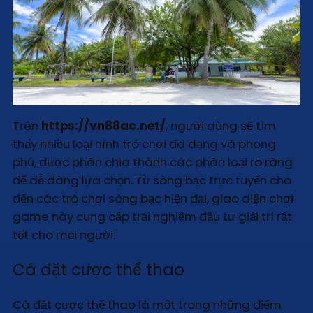
Trên
https://vn88ac.net/
, người dùng sẽ tìm
thấy nhiều loại hình trò chơi đa dạng và phong
phú, được phân chia thành các phân loại rõ ràng
để dễ dàng lựa chọn. Từ sòng bạc trực tuyến cho
đến các trò chơi sòng bạc hiện đại, giao diện chơi
game này cung cấp trải nghiệm đầu tư giải trí rất
tốt cho mọi người.
Cá đặt cược thể thao
Cá đặt cược thể thao là một trong những điểm