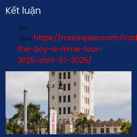
Kết luận
Xem
https://marineseo.com/tra
thêm:
the-boy-is-mine-tour-
2025-shirt-57-2025/