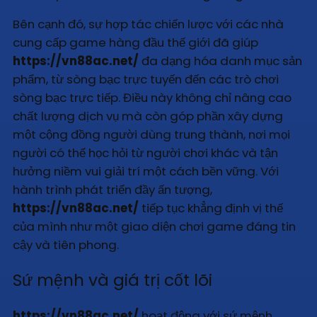
Bên cạnh đó, sự hợp tác chiến lược với các nhà
cung cấp game hàng đầu thế giới đã giúp
https://vn88ac.net/
đa dạng hóa danh mục sản
phẩm, từ sòng bạc trực tuyến đến các trò chơi
sòng bạc trực tiếp. Điều này không chỉ nâng cao
chất lượng dịch vụ mà còn góp phần xây dựng
một cộng đồng người dùng trung thành, nơi mọi
người có thể học hỏi từ người chơi khác và tận
hưởng niềm vui giải trí một cách bền vững. Với
hành trình phát triển đầy ấn tượng,
https://vn88ac.net/
tiếp tục khẳng định vị thế
của mình như một giao diện chơi game đáng tin
cậy và tiên phong.
Sứ mệnh và giá trị cốt lõi
https://vn88ac.net/
hoạt động với sứ mệnh