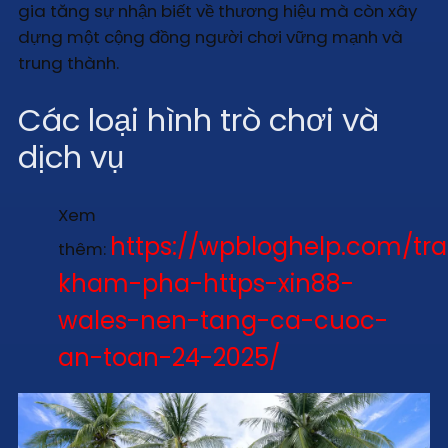
gia tăng sự nhận biết về thương hiệu mà còn xây
dựng một cộng đồng người chơi vững mạnh và
trung thành.
Các loại hình trò chơi và
dịch vụ
Xem
https://wpbloghelp.com/tr
thêm:
kham-pha-https-xin88-
wales-nen-tang-ca-cuoc-
an-toan-24-2025/