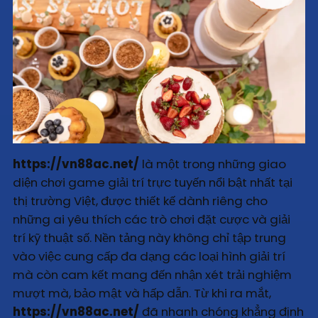
https://vn88ac.net/
là một trong những giao
diện chơi game giải trí trực tuyến nổi bật nhất tại
thị trường Việt, được thiết kế dành riêng cho
những ai yêu thích các trò chơi đặt cược và giải
trí kỹ thuật số. Nền tảng này không chỉ tập trung
vào việc cung cấp đa dạng các loại hình giải trí
mà còn cam kết mang đến nhận xét trải nghiệm
mượt mà, bảo mật và hấp dẫn. Từ khi ra mắt,
https://vn88ac.net/
đã nhanh chóng khẳng định