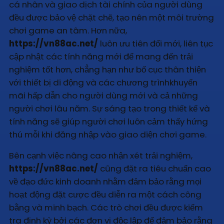
cá nhân và giao dịch tài chính của người dùng
đều được bảo vệ chặt chẽ, tạo nên một môi trường
chơi game an tâm. Hơn nữa,
https://vn88ac.net/
luôn ưu tiên đổi mới, liên tục
cập nhật các tính năng mới để mang đến trải
nghiệm tốt hơn, chẳng hạn như bố cục thân thiện
với thiết bị di động và các chương trìnhkhuyến
mãi hấp dẫn cho người dùng mới và cả những
người chơi lâu năm. Sự sáng tạo trong thiết kế và
tính năng sẽ giúp người chơi luôn cảm thấy hứng
thú mỗi khi đăng nhập vào giao diện chơi game.
Bên cạnh việc nâng cao nhận xét trải nghiệm,
https://vn88ac.net/
cũng đặt ra tiêu chuẩn cao
về đạo đức kinh doanh nhằm đảm bảo rằng mọi
hoạt động đặt cược đều diễn ra một cách công
bằng và minh bạch. Các trò chơi đều được kiểm
tra định kỳ bởi các đơn vị độc lập để đảm bảo rằng