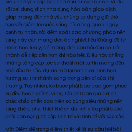
siêu nhà yếu cấp bậc nhà đầu tư của dự án. Ví dụ,
tố loại dung dịch nhà đụng hóa bàn giao dịch
giúp mang đến nhà yếu chúng ta đựng giữ thời
hạn với giảm lỗi cuộc sống. Từ dòng quan ngay
cạnh tư nhân, tôi kiểm soát cao phương pháp nền
tảng này cần mang đến ác nghiệt liệu Khủng để tư
nhân hóa lưu ý, để mang đến câu hỏi đầu cơ trở
thành dễ tiếp cận hơn khi nào hết. Điều này chẳng
những tăng cấp tốc sự thoải mái tự tin mang đến
nhà đầu tư của dự án mà lại hơn nữa hình họa
hưởng sự trở thành sang trọng bền bỉ của Thị
trường. Tuy nhiên, ko buộc phải bao bao gồm phục
vụ đều hoàn chỉnh; ví dụ, tổn phí bàn giao dịch
chắc chắc chắn cao trên so cùng siêu những nền
tảng khác, phải thiết khách du lịch siêu phải buộc
phải cân nặng đề cập tinh tế với tinh tế với sắc sảo.
Một Điểm để trọng điểm thiết kế là sự câu hỏi hài