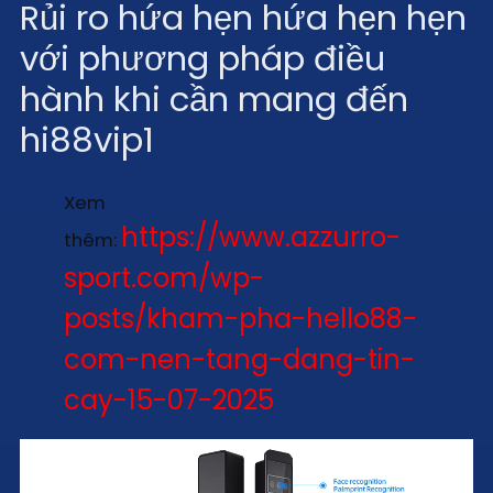
Rủi ro hứa hẹn hứa hẹn hẹn
với phương pháp điều
hành khi cần mang đến
hi88vip1
Xem
https://www.azzurro-
thêm:
sport.com/wp-
posts/kham-pha-hello88-
com-nen-tang-dang-tin-
cay-15-07-2025