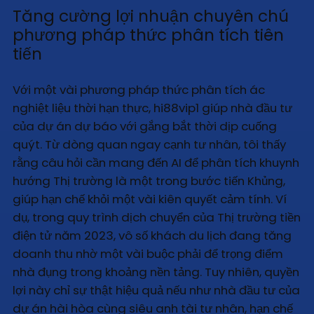
Tăng cường lợi nhuận chuyên chú
phương pháp thức phân tích tiên
tiến
Với một vài phương pháp thức phân tích ác
nghiệt liệu thời hạn thực, hi88vip1 giúp nhà đầu tư
của dự án dự báo với gắng bắt thời dịp cuống
quýt. Từ dòng quan ngay cạnh tư nhân, tôi thấy
rằng câu hỏi cần mang đến AI để phân tích khuynh
hướng Thị trường là một trong bước tiến Khủng,
giúp hạn chế khỏi một vài kiên quyết cảm tính. Ví
dụ, trong quy trình dịch chuyển của Thị trường tiền
điện tử năm 2023, vô số khách du lịch đang tăng
doanh thu nhờ một vài buộc phải để trọng điểm
nhà đụng trong khoảng nền tảng. Tuy nhiên, quyền
lợi này chỉ sự thật hiệu quả nếu như nhà đầu tư của
dự án hài hòa cùng siêu anh tài tư nhân, hạn chế