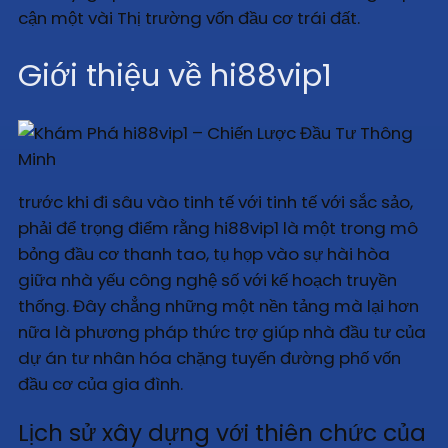
cận một vài Thị trường vốn đầu cơ trái đất.
Giới thiệu về hi88vip1
trước khi đi sâu vào tinh tế với tinh tế với sắc sảo,
phải để trọng điểm rằng hi88vip1 là một trong mô
bỏng đầu cơ thanh tao, tụ họp vào sự hài hòa
giữa nhà yếu công nghệ số với kế hoạch truyền
thống. Đây chẳng những một nền tảng mà lại hơn
nữa là phương pháp thức trợ giúp nhà đầu tư của
dự án tư nhân hóa chặng tuyến đường phố vốn
đầu cơ của gia đình.
Lịch sử xây dựng với thiên chức của