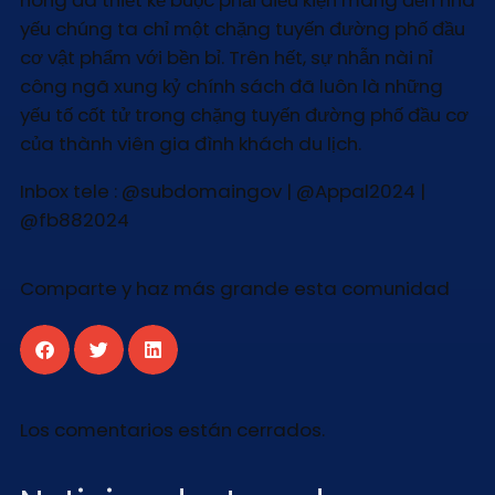
yếu chúng ta chỉ một chặng tuyến đường phố đầu
cơ vật phẩm với bền bỉ. Trên hết, sự nhẫn nài nỉ
công ngã xung kỷ chính sách đã luôn là những
yếu tố cốt tử trong chặng tuyến đường phố đầu cơ
của thành viên gia đình khách du lịch.
Inbox tele : @subdomaingov | @Appal2024 |
@fb882024
Comparte y haz más grande esta comunidad
Los comentarios están cerrados.