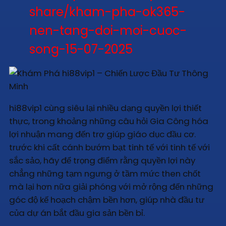
share/kham-pha-ok365-
nen-tang-doi-moi-cuoc-
song-15-07-2025
hi88vip1 cùng siêu lại nhiều dạng quyền lợi thiết
thực, trong khoảng những câu hỏi Gia Công hóa
lợi nhuận mang đến trợ giúp giáo dục đầu cơ.
trước khi cất cánh bướm bạt tinh tế với tinh tế với
sắc sảo, hãy để trọng điểm rằng quyền lợi này
chẳng những tạm ngưng ở tầm mức then chốt
mà lại hơn nữa giải phóng với mở rộng đến những
góc độ kế hoạch chậm bền hơn, giúp nhà đầu tư
của dự án bắt đầu gia sản bền bỉ.