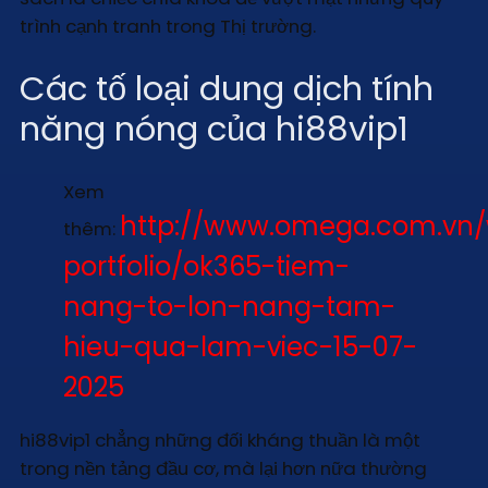
trình cạnh tranh trong Thị trường.
Các tố loại dung dịch tính
năng nóng của hi88vip1
Xem
http://www.omega.com.vn
thêm:
portfolio/ok365-tiem-
nang-to-lon-nang-tam-
hieu-qua-lam-viec-15-07-
2025
hi88vip1 chẳng những đối kháng thuần là một
trong nền tảng đầu cơ, mà lại hơn nữa thường