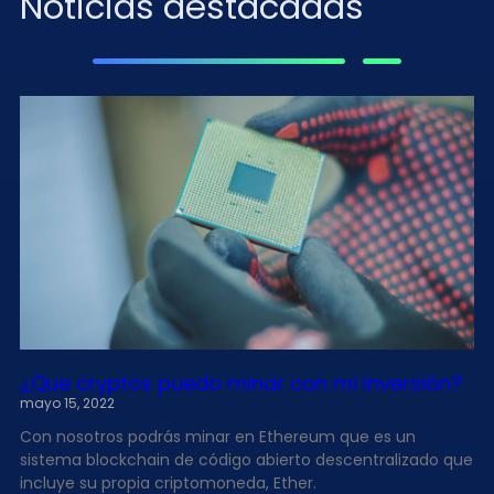
Noticias destacadas
¿Que cryptos puedo minar con mi inversión?
mayo 15, 2022
Con nosotros podrás minar en Ethereum que es un
sistema blockchain de código abierto descentralizado que
incluye su propia criptomoneda, Ether.