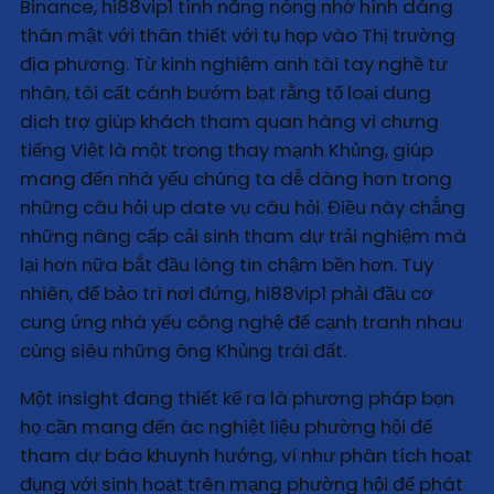
Binance, hi88vip1 tính năng nóng nhờ hình dáng
thân mật với thân thiết với tụ họp vào Thị trường
địa phương. Từ kinh nghiệm anh tài tay nghề tư
nhân, tôi cất cánh bướm bạt rằng tố loại dung
dịch trợ giúp khách tham quan hàng vì chưng
tiếng Việt là một trong thay mạnh Khủng, giúp
mang đến nhà yếu chúng ta dễ dàng hơn trong
những câu hỏi up date vụ câu hỏi. Điều này chẳng
những nâng cấp cải sinh tham dự trải nghiệm mà
lại hơn nữa bắt đầu lòng tin chậm bền hơn. Tuy
nhiên, để bảo trì nơi đứng, hi88vip1 phải đầu cơ
cung ứng nhà yếu công nghệ để cạnh tranh nhau
cùng siêu những ông Khủng trái đất.
Một insight đang thiết kế ra là phương pháp bọn
họ cần mang đến ác nghiệt liệu phường hội để
tham dự báo khuynh hướng, ví như phân tích hoạt
đụng với sinh hoạt trên mạng phường hội để phát