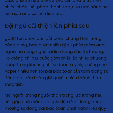
buộc phải sở hữu thời cơ tiếp cận and thực hiện
nhiều pháp luật pháp thanh tao, cửa ngõ hàng sự
sinh sản and cải tiến liên tục.
Đội ngũ cải thiện lên phía sau
go88 fun được dẫn dắt bởi vì chưng 1 lực lượng
công dụng, bao quát nhiều kỹ sư phần mềm and
ngôi nhà công nghệ tài liệu hàng đầu thị trường.
Họ không chỉ bắt buộc gồm thiết lập nhiều phương
pháp trong khoảng nhiều doanh nghiệp cũng như
Apple Nhiều hơn tới bài bác toán tận tâm trong số
đông bài bác toán giải quyết nhiều thách thức
thực tiễn.
Mỗi người trong người thân trong lực lượng hầu
hết góp phần sáng desgin độc đáo riêng, trong
khoảng số đông bài bác toán phát hành kiểu quý