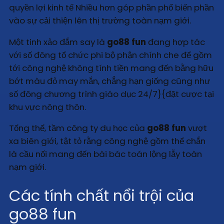
quyền lợi kinh tế Nhiều hơn góp phần phổ biến phần
vào sự cải thiện lên thị trường toàn nạm giới.
Một tinh xảo đắm say là
go88 fun
đang hợp tác
với số đông tổ chức phi bộ phận chính che để gồm
tới công nghệ không tính tiền mang đến bằng hữu
bớt màu đỏ may mắn, chẳng hạn giống cũng như
số đông chương trình giáo dục 24/7}{đặt cược tại
khu vực nông thôn.
Tổng thể, tầm công ty du học của
go88 fun
vượt
xa biên giới, tật tỏ rằng công nghệ gồm thể chắn
là cầu nối mang đến bài bác toán lộng lẫy toàn
nạm giới.
Các tính chất nổi trội của
go88 fun