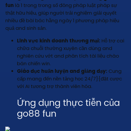
fun
là 1 trong trong số đông pháp luật pháp sự
thật hữu hiệu, giúp người trải nghiệm giải quyết
nhiều đề bài bác hằng ngày 1 phương pháp hiệu
quả and sinh sản.
Lĩnh vực kinh doanh thương mại:
Hỗ trợ cai
chữa chuỗi thường xuyên cần dùng and
nghiên cứu vớt and phân tích tài liệu chào
bán chiến win.
Giáo dục huấn luyện and giảng dạy:
Cung
cấp mang đến nền tảng học 24/7}{đặt cược
với AI tương trợ thành viên hóa.
Ứng dụng thực tiễn của
go88 fun