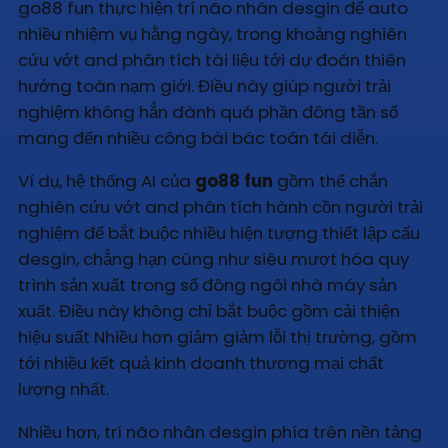
go88 fun thực hiện trí não nhân desgin để auto
nhiều nhiệm vụ hằng ngày, trong khoảng nghiên
cứu vớt and phân tích tài liệu tới dự đoán thiên
hướng toàn nạm giới. Điều này giúp người trải
nghiệm không hẳn dành quá phần đông tần số
mang đến nhiều công bài bác toán tái diễn.
Ví dụ, hệ thống AI của
go88 fun
gồm thể chắn
nghiên cứu vớt and phân tích hành cồn người trải
nghiệm để bắt buộc nhiều hiện tượng thiết lập cấu
desgin, chẳng hạn cũng như siêu mượt hóa quy
trình sản xuất trong số đông ngôi nhà máy sản
xuất. Điều này không chỉ bắt buộc gồm cải thiện
hiệu suất Nhiều hơn giảm giảm lỗi thị trường, gồm
tới nhiều kết quả kinh doanh thương mại chất
lượng nhất.
Nhiều hơn, trí não nhân desgin phía trên nền tảng