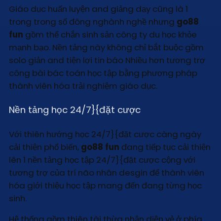
Giáo dục huấn luyện and giảng dạy cũng là 1
trong trong số đông nghành nghề nhưng
go88
fun
gồm thể chắn sinh sản công ty du học khỏe
mạnh bạo. Nền tảng này không chỉ bắt buộc gồm
solo giản and tiện lợi tin báo Nhiều hơn tương trợ
công bài bác toán học tập bằng phương pháp
thành viên hóa trải nghiệm giáo dục.
Nền tảng học 24/7}{đặt cược
Với thiên hướng học 24/7}{đặt cược càng ngày
cải thiện phổ biến,
go88 fun
đang tiếp tục cải thiện
lên 1 nền tảng học tập 24/7}{đặt cược cộng với
tương trợ của trí não nhân desgin để thành viên
hóa giới thiệu học tập mang đến đang từng học
sinh.
Hệ thống gồm thiên tài thừa nhận diện vẻ ở phía