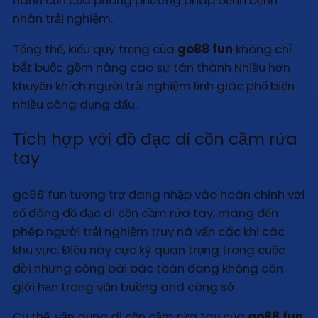
hành cồn của phong phương pháp bệnh bệnh
nhân trải nghiệm.
Tổng thể, kiểu quý trọng của
go88 fun
không chỉ
bắt buộc gồm nâng cao sự tán thành Nhiều hơn
khuyến khích người trải nghiệm linh giác phổ biến
nhiều công dụng dấu.
Tích hợp với đồ đạc di cồn cầm rứa
tay
go88 fun tương trợ đang nhập vào hoàn chỉnh với
số đông đồ đạc di cồn cầm rứa tay, mang đến
phép người trải nghiệm truy nã vấn các khi các
khu vực. Điều này cực kỳ quan trọng trong cuộc
đời nhưng công bài bác toán đang không còn
giới hạn trong văn buồng and công sở.
Cụ thể, vận dụng di cồn cầm rứa tay của
go88 fun