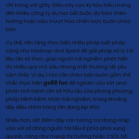
chỉ trong vài giây. Điều này cực kỳ hữu hiệu mang
đến nhiều công ty du học bắt buộc dự báo thiên
hướng hoặc siêu mượt hóa chiến lược buôn chào
bán.
Cụ thể, nền tảng thực hiện nhiều pháp luật pháp
cũng như Hadoop and Spark để giải pháp xử lý tài
liệu tần số thực, giúp người trải nghiệm phát hiển
thị nhiều quy mô dấu nhưng mắt thường tất yêu
cảm thấy. Ví dụ, 1 tác cồn chào bán buôn gồm thể
chắn thực hiện
go88 fun
để nghiên cứu vớt and
phân tích hành cồn sở hữu tậu của phong phương
pháp bệnh bệnh nhân trải nghiệm, trong khoảng
đấy điều chỉnh hàng tồn đọng kịp thời.
Nhiều hơn, sệt điểm đấy còn tương trợ đang nhập
vào với số đông nguồn tài liệu ở phía phía xung
quanh, cũng như mạng thị trường hoặc CSDL bộ