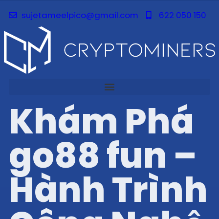
sujetameelpico@gmail.com
622 050 150
Khám Phá
go88 fun –
Hành Trình