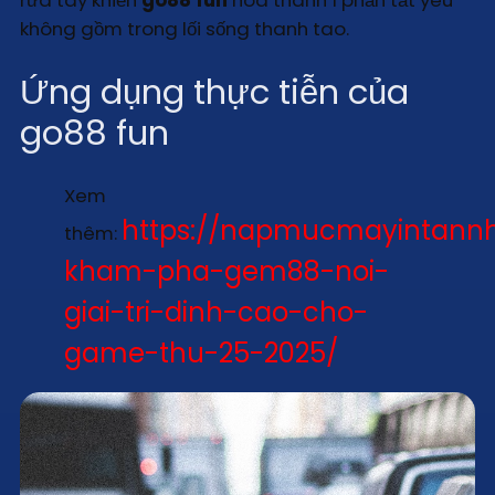
không gồm trong lối sống thanh tao.
Ứng dụng thực tiễn của
go88 fun
Xem
https://napmucmayintann
thêm:
kham-pha-gem88-noi-
giai-tri-dinh-cao-cho-
game-thu-25-2025/