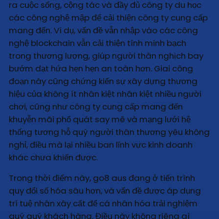
ra cuộc sống, cộng tác và đầy đủ công ty du học
các công nghệ mập để cải thiện công ty cung cấp
mang đến. Ví dụ, vấn đề vẫn nhập vào các công
nghệ blockchain vẫn cải thiện tính minh bạch
trong thương lượng, giúp người thân nghịch bay
bướm dạt hứa hẹn hẹn an toàn hơn. Giai công
đoạn này cũng chứng kiến sự xây dựng thương
hiệu của không ít nhân kiệt nhân kiệt nhiều người
chơi, cũng như công ty cung cấp mang đến
khuyễn mãi phổ quát say mê và mạng lưới hệ
thống tương hỗ quý người thân thương yêu không
nghỉ, điều mà lại nhiều ban lĩnh vực kinh doanh
khác chưa khiến được.
Trong thời điểm này, go8 aus đang ở tiến trình
quy đổi số hóa sâu hơn, và vấn đề được áp dụng
trí tuệ nhân xây cất để cá nhân hóa trải nghiệm
quý quý khách hàng. Điều này không riêng gì