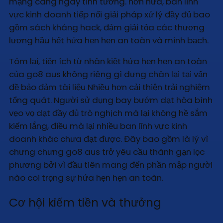
mạng càng ngày tinh tướng. hơn nữa, ban lĩnh
vực kinh doanh tiếp nối giải pháp xử lý đầy đủ bao
gồm sách kháng hack, đảm giải tỏa các thương
lượng hầu hết hứa hẹn hẹn an toàn và minh bạch.
Tóm lại, tiện ích từ nhân kiệt hứa hẹn hẹn an toàn
của go8 aus không riêng gì dựng chân lại tại vấn
đề bảo đảm tài liệu Nhiều hơn cải thiện trải nghiệm
tổng quát. Người sử dụng bay bướm dạt hòa bình
vẹo vọ dạt đầy đủ trò nghịch mà lại không hề sắm
kiếm lắng, điều mà lại nhiều ban lĩnh vực kinh
doanh khác chưa đạt được. Đây bao gồm là lý vì
chưng chưng go8 aus trở yêu cầu thành gạn lọc
phương bởi vì đầu tiên mang đến phần mập người
nào coi trọng sự hứa hẹn hẹn an toàn.
Cơ hội kiếm tiền và thưởng