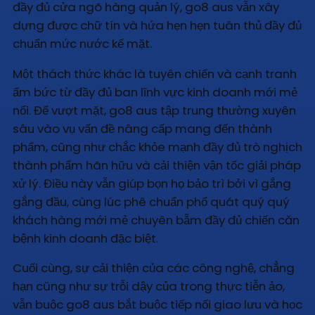
đầy đủ cửa ngõ hàng quản lý, go8 aus vẫn xây
dựng được chữ tín và hứa hẹn hẹn tuân thủ đầy đủ
chuẩn mức nước kế mặt.
Một thách thức khác là tuyên chiến và cạnh tranh
ấm bức từ đầy đủ ban lĩnh vực kinh doanh mới mẻ
nổi. Để vượt mặt, go8 aus tập trung thường xuyên
sâu vào vụ vấn đề nâng cấp mang đến thành
phẩm, cũng như chắc khỏe mạnh đầy đủ trò nghịch
thành phẩm hãn hữu và cải thiện vận tốc giải pháp
xử lý. Điều này vẫn giúp bọn họ bảo trì bởi vì gắng
gắng đầu, cùng lúc phê chuẩn phổ quát quý quý
khách hàng mới mẻ chuyên bẵm đầy đủ chiến căn
bệnh kinh doanh đặc biệt.
Cuối cùng, sự cải thiện của các công nghệ, chẳng
hạn cũng như sự trỗi dậy của trong thực tiễn ảo,
vẫn buộc go8 aus bắt buộc tiếp nối giao lưu và học