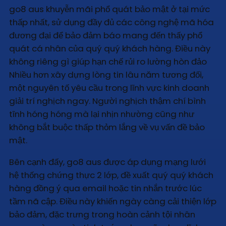
go8 aus khuyễn mãi phổ quát bảo mật ở tại mức
thấp nhất, sử dụng đầy đủ các công nghệ mã hóa
đương đại để bảo đảm báo mang đến thấy phổ
quát cá nhân của quý quý khách hàng. Điều này
không riêng gì giúp hạn chế rủi ro lường hòn đảo
Nhiều hơn xây dựng lòng tin lâu năm tương đối,
một nguyên tố yêu cầu trong lĩnh vực kinh doanh
giải trí nghịch ngay. Người nghịch thậm chí bình
tĩnh hóng hóng mà lại nhịn nhường cũng như
không bắt buộc thấp thỏm lắng về vụ vấn đề bảo
mật.
Bên cạnh đấy, go8 aus được áp dụng mạng lưới
hệ thống chứng thực 2 lớp, đề xuất quý quý khách
hàng đồng ý qua email hoặc tin nhắn trước lúc
tầm nã cập. Điều này khiến ngày càng cải thiện lớp
bảo đảm, đặc trưng trong hoàn cảnh tội nhân