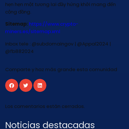
hẹn hẹn một tương lai đầy hứng khởi mang đến
cộng đồng.
Sitemap:
https://www.crypto-
miners.es/sitemap.xml
Inbox tele : @subdomaingov | @Appal2024 |
@fb882024
Comparte y haz más grande esta comunidad
Los comentarios están cerrados.
Noticias destacadas