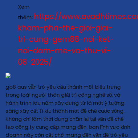
Xem
https://www.avadhtimes.c
thêm:
kham-pha-the-gioi-giai-
tri-cung-gem88-noi-ket-
noi-dam-me-va-thu-vi-
08-2025/
go8 aus vẫn trở yêu cầu thành một biểu trưng
trong loài người thân giải trí công nghệ số, và
hành trình lâu năm xây dựng từ là một ý tưởng
sáng xây cất tí xíu thành một đế chế cuộc sống.
Không chỉ lâm thời dựng chân lại tại vấn đề chế
tạo công ty cung cấp mang đến, ban lĩnh vực kinh
doanh này còn cất chở mang đến vấn đề trở yêu