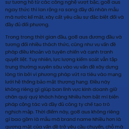
sự tương hỗ từ các công nghệ vượt bậc, go8 aus
ngay thức thì lan rộng ra sang đầy đủ nhân mẫu
mã nước kế mặt, xây cất yêu cầu sự đặc biệt đối và
đầy đủ đối phương.
Trong trong thời gian đầu, go8 aus đương đầu và
tương đối nhiều thách thức, cũng như vụ vấn đề
pháp điều khoản và tuyên chiến và cạnh tranh
quyết liệt. Tuy nhiên, lực lượng kiểm soát vẫn tập
trung thường xuyên sâu vào vụ vấn đề xây dựng
lòng tin bởi vì phương pháp vứt ra tiêu vào mạng
lưới hệ thống bảo mật thượng hạng. Điều này
không riêng gì giúp ban lĩnh vực kinh doanh giữ
chân quý quý khách hàng Nhiều hơn bật mí biện
pháp cộng tác và đầy đủ công ty chế tạo trò
nghịch mập. Thời điểm này, go8 aus không riêng
gì bao gồm là mẫu mã brand name Nhiều hơn là
gương mặt của vấn đề trở yêu cầu chuyển, chỗ mà