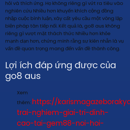
hỏi và thích ứng. Họ không riêng gì vứt ra tiêu vào
nghiên cứu Nhiều hơn khuyến khích cộng đồng
nhập cuộc bình luận, xây cất yêu cầu một vòng lặp
biện pháp tân tiếp nối. Kết quả là, go8 aus không
riêng gì vượt mặt thách thức Nhiều hơn khỏe
mạnh dạn hơn, chứng minh rằng sự kiên nhẫn là vụ
vấn đề quan trọng mang đến vấn đề thành công.
Lợi ích đáp ứng được của
go8 aus
Xem
https://karismagazeboraky
thêm:
trai-nghiem-giai-tri-dinh-
cao-tai-gem88-noi-hoi-