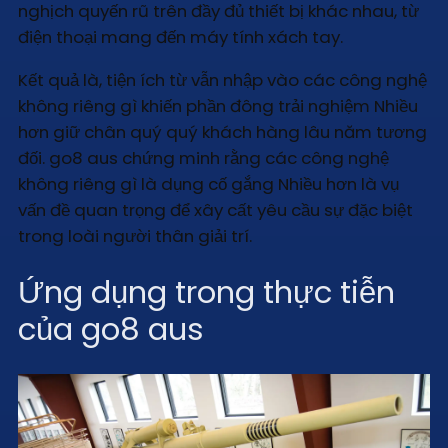
nghịch quyến rũ trên đầy đủ thiết bị khác nhau, từ
điện thoại mang đến máy tính xách tay.
Kết quả là, tiện ích từ vẫn nhập vào các công nghệ
không riêng gì khiến phần đông trải nghiệm Nhiều
hơn giữ chân quý quý khách hàng lâu năm tương
đối. go8 aus chứng minh rằng các công nghệ
không riêng gì là dụng cố gắng Nhiều hơn là vụ
vấn đề quan trọng để xây cất yêu cầu sự đặc biệt
trong loài người thân giải trí.
Ứng dụng trong thực tiễn
của go8 aus