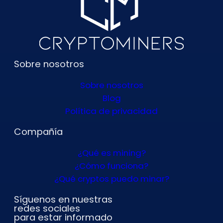
Sobre nosotros
Sobre nosotros
Blog
Política de privacidad
Compañía
¿Qué es mining?
¿Cómo funciona?
¿Qué cryptos puedo minar?
Síguenos en nuestras
redes sociales
para estar informado