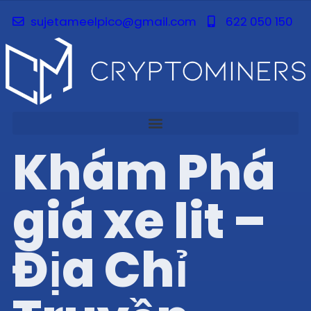
sujetameelpico@gmail.com
622 050 150
Khám Phá
giá xe lit –
Địa Chỉ