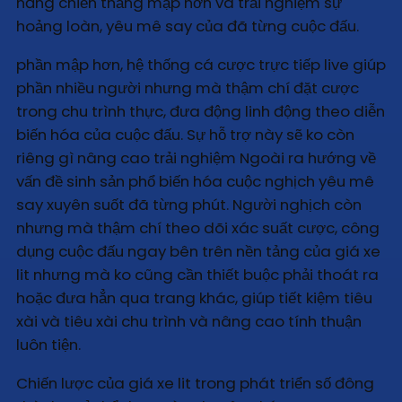
năng chiến thắng mập hơn và trải nghiệm sự
hoảng loàn, yêu mê say của đã từng cuộc đấu.
phần mập hơn, hệ thống cá cược trực tiếp live giúp
phần nhiều người nhưng mà thậm chí đặt cược
trong chu trình thực, đưa động linh động theo diễn
biến hóa của cuộc đấu. Sự hỗ trợ này sẽ ko còn
riêng gì nâng cao trải nghiệm Ngoài ra hướng về
vấn đề sinh sản phổ biến hóa cuộc nghịch yêu mê
say xuyên suốt đã từng phút. Người nghịch còn
nhưng mà thậm chí theo dõi xác suất cược, công
dụng cuộc đấu ngay bên trên nền tảng của giá xe
lit nhưng mà ko cũng cần thiết buộc phải thoát ra
hoặc đưa hẳn qua trang khác, giúp tiết kiệm tiêu
xài và tiêu xài chu trình và nâng cao tính thuận
luôn tiện.
Chiến lược của giá xe lit trong phát triển số đông