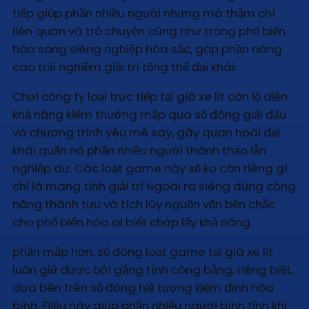
tiếp giúp phần nhiều người nhưng mà thậm chí
liên quan và trò chuyện cũng như trong phổ biến
hóa sòng siêng nghiệp hóa sắc, góp phần nâng
cao trải nghiệm giải trí tổng thể đại khái.
Chơi công ty loại trực tiếp tại giá xe lit còn lộ diện
khả năng kiếm thưởng mập qua số đông giải đấu
và chương trình yêu mê say, gây quan hoài đại
khái quần nó phần nhiều người thành thạo lẫn
nghiệp dư. Các loạt game này sẽ ko còn riêng gì
chỉ là mang tính giải trí Ngoài ra siêng dùng công
năng thành tựu và tích lũy nguồn vốn bền chắc
cho phổ biến hóa ai biết chớp lấy khả năng.
phần mập hơn, số đông loạt game tại giá xe lit
luôn giữ được bởi gắng tính công bằng, riêng biệt,
dựa bên trên số đông hiệ tượng kiểm định hòa
bình. Điều này giúp phần nhiều người bình tĩnh khi