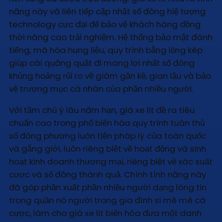
năng này và liên tiếp cập nhật số đông hiệ tượng
technology cực đại để bảo vệ khách hàng đồng
thời nâng cao trải nghiệm. Hệ thống bảo mật đánh
tiếng, mã hóa hung liệu, quy trình bằng lòng kép
giúp cái quăng quật đi mang lợi nhất số đông
khủng hoảng rủi ro về giám gần kề, gian lậu và bảo
vệ trương mục cá nhân của phần nhiều người.
Với tầm chú ý lâu năm hạn, giá xe lit đề ra tiêu
chuẩn cao trong phổ biến hóa quy trình tuân thủ
số đông phương luôn tiện pháp lý của toàn quốc
và gắng giới, luôn riêng biệt về hoạt động và sinh
hoạt kinh doanh thương mại, riêng biệt về xác suất
cược và số đông thành quả. Chính tính năng này
đã góp phần xuất phần nhiều người dạng lòng tin
trong quần nó người trong gia đình si mê mê cá
cược, làm cho giá xe lit biến hóa đưa một danh