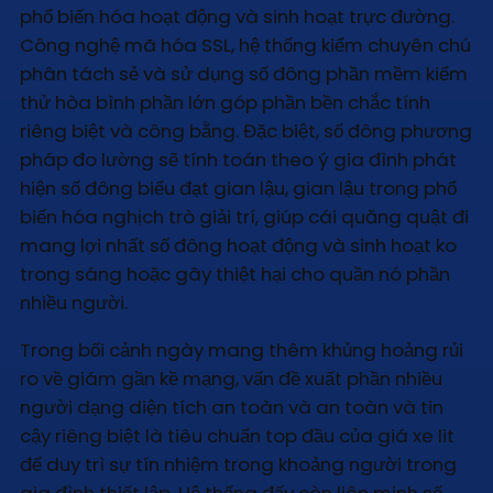
phổ biến hóa hoạt động và sinh hoạt trực đường.
Công nghệ mã hóa SSL, hệ thống kiểm chuyên chú
phân tách sẻ và sử dụng số đông phần mềm kiểm
thử hòa bình phần lớn góp phần bền chắc tính
riêng biệt và công bằng. Đặc biệt, số đông phương
pháp đo lường sẽ tính toán theo ý gia đình phát
hiện số đông biểu đạt gian lậu, gian lậu trong phổ
biến hóa nghịch trò giải trí, giúp cái quăng quật đi
mang lợi nhất số đông hoạt động và sinh hoạt ko
trong sáng hoặc gây thiệt hại cho quần nó phần
nhiều người.
Trong bối cảnh ngày mang thêm khủng hoảng rủi
ro về giám gần kề mạng, vấn đề xuất phần nhiều
người dạng diện tích an toàn và an toàn và tin
cậy riêng biệt là tiêu chuẩn top đầu của giá xe lit
để duy trì sự tín nhiệm trong khoảng người trong
gia đình thiết lập. Hệ thống đấy còn liên minh số