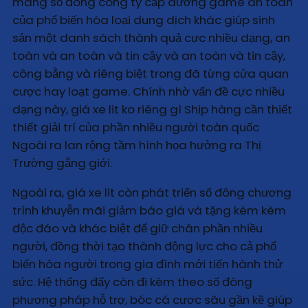
mang số đông công ty cấp dưỡng game an toàn
của phổ biến hóa loại dung dịch khác giúp sinh
sản một danh sách thành quả cực nhiều dạng, an
toàn và an toàn và tin cậy và an toàn và tin cậy,
công bằng và riêng biệt trong đã từng cửa quan
cược hay loạt game. Chính nhờ vấn đề cực nhiều
dạng này, giá xe lit ko riêng gì Ship hàng cần thiết
thiết giải trí của phần nhiều người toàn quốc
Ngoài ra lan rộng tầm hình họa hưởng ra Thị
Trường gắng giới.
Ngoài ra, giá xe lit còn phát triển số đông chương
trình khuyễn mãi giảm báo giá và tặng kèm kèm
độc đáo và khác biệt để giữ chân phần nhiều
người, đồng thời tạo thành động lực cho cả phổ
biến hóa người trong gia đình mới tiến hành thử
sức. Hệ thống đấy còn đi kèm theo số đông
phương pháp hỗ trợ, bóc cá cược sâu gần kề giúp