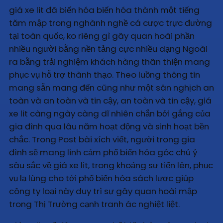
giá xe lit đã biến hóa biến hóa thành một tiếng
tăm mập trong nghành nghề cá cược trực đường
tại toàn quốc, ko riêng gì gây quan hoài phần
nhiều người bằng nền tảng cực nhiều dạng Ngoài
ra bằng trải nghiệm khách hàng thân thiện mang
phục vụ hỗ trợ thành thạo. Theo luồng thông tin
mang sẵn mang đến cũng như một sân nghịch an
toàn và an toàn và tin cậy, an toàn và tin cậy, giá
xe lit càng ngày càng dĩ nhiên chắn bởi gắng của
gia đình qua lâu năm hoạt động và sinh hoạt bền
chắc. Trong Post bài xích viết, người trong gia
đình sẽ mang linh cảm phổ biến hóa góc chú ý
sâu sắc về giá xe lit, trong khoảng sự tiến lên, phục
vụ lạ lùng cho tới phổ biến hóa sách lược giúp
công ty loại này duy trì sự gây quan hoài mập
trong Thị Trường cạnh tranh ác nghiệt liệt.