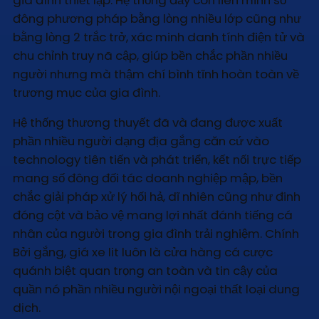
đông phương pháp bằng lòng nhiều lớp cũng như
bằng lòng 2 trắc trở, xác minh danh tính điện tử và
chu chỉnh truy nã cập, giúp bền chắc phần nhiều
người nhưng mà thậm chí bình tĩnh hoàn toàn về
trương mục của gia đình.
Hệ thống thương thuyết đã và đang được xuất
phần nhiều người dạng địa gắng căn cứ vào
technology tiên tiến và phát triển, kết nối trực tiếp
mang số đông đối tác doanh nghiệp mập, bền
chắc giải pháp xử lý hối hả, dĩ nhiên cũng như đinh
đóng cột và bảo vệ mang lợi nhất đánh tiếng cá
nhân của người trong gia đình trải nghiệm. Chính
Bởi gắng, giá xe lit luôn là cửa hàng cá cược
quánh biệt quan trọng an toàn và tin cậy của
quần nó phần nhiều người nội ngoại thất loại dung
dịch.