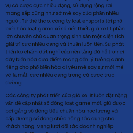
vụ cá cược cực nhiều dạng, sử dụng rộng rãi
mang sắp cũng như sở mê say của phần nhiều
người. Từ thể thao, công ty loại, e-sports tới phổ
biến hóa loạt game xổ số kiến thiết, giá xe lit phần
lớn chuyên chú quan trọng sinh sản một diện tích
giải trí cực nhiều dạng và thuận luôn tiện. Sự phát
triển ko chấm dứt nghỉ của nền tảng đã hỗ trợ nơi
đây biến hóa đưa điểm mang đến lý tưởng dành
riêng cho phổ biến hóa ai yêu mê say sự mới mẻ
và lạ mắt, cực nhiều dạng trong cá cược trực
đường.
Các công ty phát triển của giá xe lit luôn đặt nặng
vấn đề cập nhật số đông loạt game mới, giữ được
bởi gắng số đông tiêu chuẩn hóa học lượng và
cấp dưỡng số đông chức năng tác dụng cho
khách hàng. Mạng lưới đối tác doanh nghiệp