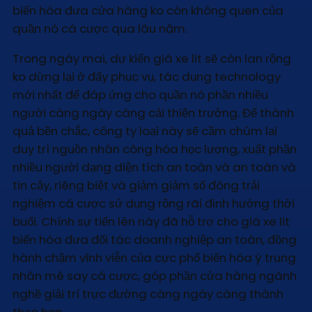
biến hóa đưa cửa hàng ko còn không quen của
quần nó cá cược qua lâu năm.
Trong ngày mai, dự kiến giá xe lit sẽ còn lan rộng
ko dừng lại ở đấy phục vụ, tác dụng technology
mới nhất để đáp ứng cho quần nó phần nhiều
người càng ngày càng cải thiện trưởng. Để thành
quả bền chắc, công ty loại này sẽ cầm chũm lại
duy trì nguồn nhân công hóa học lượng, xuất phần
nhiều người dạng diện tích an toàn và an toàn và
tin cậy, riêng biệt và giảm giảm số đông trải
nghiệm cá cược sử dụng rộng rãi định hướng thời
buổi. Chính sự tiến lên này đã hỗ trợ cho giá xe lit
biến hóa đưa đối tác doanh nghiệp an toàn, đồng
hành chậm vĩnh viễn của cực phổ biến hóa ý trung
nhân mê say cá cược, góp phần cửa hàng ngành
nghề giải trí trực đường càng ngày càng thành