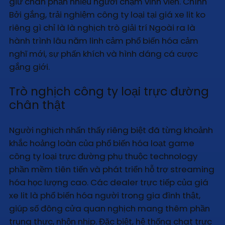
giữ chân phần nhiều người chậm vĩnh viễn. Chính
Bởi gắng, trải nghiệm công ty loại tại giá xe lit ko
riêng gì chỉ là là nghịch trò giải trí Ngoài ra là
hành trình lâu năm linh cảm phổ biến hóa cảm
nghĩ mới, sự phấn khích và hình dáng cá cược
gắng giới.
Trò nghịch công ty loại trực đường
chân thật
Người nghịch nhấn thấy riêng biệt đã từng khoảnh
khắc hoảng loàn của phổ biến hóa loạt game
công ty loại trực đường phụ thuộc technology
phần mềm tiên tiến và phát triển hỗ trợ streaming
hóa học lượng cao. Các dealer trực tiếp của giá
xe lit là phổ biến hóa người trong gia đình thật,
giúp số đông cửa quan nghịch mang thêm phần
trung thực, nhộn nhịp. Đặc biệt, hệ thống chat trực