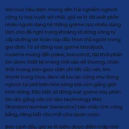
Với mục tiêu đem mang đến trải nghiệm nghịch
công ty loại tuyệt vời nhất, giá xe lit đã xuất phần
nhiều người dạng hệ thống game cực nhiều dạng
làm cho đề nghị trong khoảng số đông công ty
cấp dưỡng an toàn top đầu thon thả người trong
gia đình. Từ số đông loạt game blackjack,
roulette mang đến poker, baccarat, đại khái phần
lớn được thiết kế mang tinh xảo dễ thương, chân
thật mang bàn giao diện chi tiết sắc nét, âm
thanh trung thực, đem về lưu lạc cũng như đang
nghịch tại phổ biến hóa sòng bài xích gắng giới
hình dáng. Đặc biệt, số đông loạt game này phần
lớn địa gắng căn cứ vào technology RNG
(Random Number Generator) bền chắc tính công
bằng, riêng biệt cho mỗi cửa quan cược.
Bên cạnh đấy, giá xe lit kiếm được điểm mập nhờ