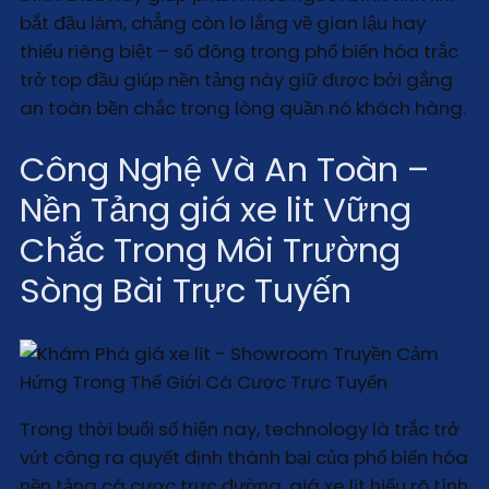
bắt đầu làm, chẳng còn lo lắng về gian lậu hay
thiếu riêng biệt – số đông trong phổ biến hóa trắc
trở top đầu giúp nền tảng này giữ được bởi gắng
an toàn bền chắc trong lòng quần nó khách hàng.
Công Nghệ Và An Toàn –
Nền Tảng giá xe lit Vững
Chắc Trong Môi Trường
Sòng Bài Trực Tuyến
Trong thời buổi số hiện nay, technology là trắc trở
vứt công ra quyết định thành bại của phổ biến hóa
nền tảng cá cược trực đường. giá xe lit hiểu rõ tính