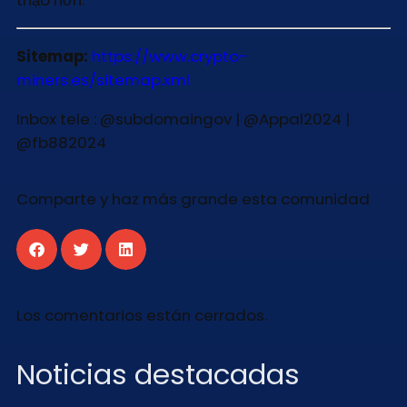
thạo hơn.
Sitemap:
https://www.crypto-
miners.es/sitemap.xml
Inbox tele : @subdomaingov | @Appal2024 |
@fb882024
Comparte y haz más grande esta comunidad
Los comentarios están cerrados.
Noticias destacadas