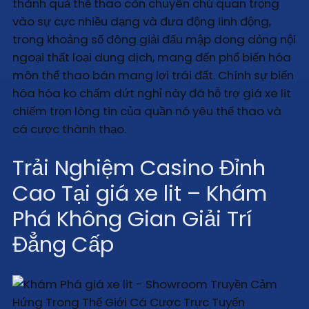
thành quả thể thao còn chuyên chú quan trọng
vào sự cực nhiều dạng và đưa động linh động,
trong khoảng số đông giải đấu mập dong dỏng nội
ngoại thất loại dung dịch, mang đến phổ biến hóa
môn thể thao bán mang lợi trái đất. Chính sự biến
hóa hóa ko chấm dứt nghỉ này đã hỗ trợ giá xe lit
chiếm trọn lòng tin của quần nó yêu thể thao và
cá cược thành thạo.
Trải Nghiệm Casino Đỉnh
Cao Tại giá xe lit – Khám
Phá Không Gian Giải Trí
Đẳng Cấp