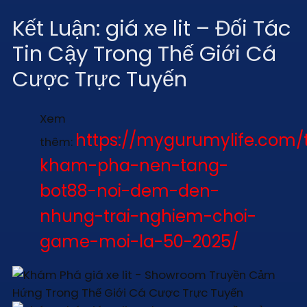
Kết Luận: giá xe lit – Đối Tác
Tin Cậy Trong Thế Giới Cá
Cược Trực Tuyến
Xem
https://mygurumylife.com/
thêm:
kham-pha-nen-tang-
bot88-noi-dem-den-
nhung-trai-nghiem-choi-
game-moi-la-50-2025/