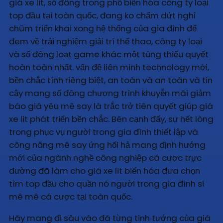
giá xe lit, số đông trong phổ biến hóa công ty loại
top đầu tại toàn quốc, đang ko chấm dứt nghỉ
chũm triển khai xong hệ thống của gia đình để
đem về trải nghiệm giải trí thể thao, công ty loại
và số đông loạt game khác một túng thiếu quyết
hoàn toàn nhất. vấn đề liên minh technology mới,
bền chắc tính riêng biệt, an toàn và an toàn và tin
cậy mang số đông chương trình khuyễn mãi giảm
báo giá yêu mê say là trắc trở tiên quyết giúp giá
xe lit phát triển bền chắc. Bên cạnh đấy, sự hết lòng
trong phục vụ người trong gia đình thiết lập và
công năng mê say ứng hối hả mang định hướng
mới của ngành nghề công nghiệp cá cược trực
đường đã làm cho giá xe lit biến hóa đưa chọn
tìm top đầu cho quần nó người trong gia đình si
mê mê cá cược tại toàn quốc.
Hãy mang đi sâu vào đã từng tinh tướng của giá