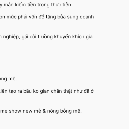
y mắn kiếm tiền trong thực tiễn.
 chọn mức phải vốn để tăng bửa sung doanh
nghiệp, gái cởi truồng khuyến khích gia
bỏng mê.
ến tạo ra bầu ko gian chân thật như đã ở
 game show new mẻ & nóng bỏng mê.