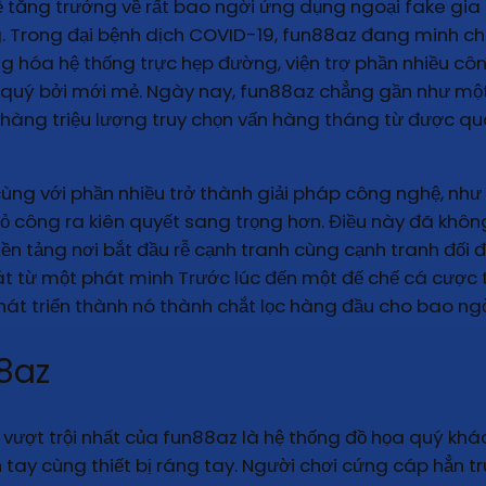
rễ tăng trưởng về rất bao ngời ứng dụng ngoại fake gia
g. Trong đại bệnh dịch COVID-19, fun88az đang minh 
 hóa hệ thống trực hẹp đường, viện trợ phần nhiều côn
quý bởi mới mẻ. Ngày nay, fun88az chẳng gần như một
i hàng triệu lượng truy chọn vấn hàng tháng từ được qu
ng với phần nhiều trở thành giải pháp công nghệ, như vi
ỏ công ra kiên quyết sang trọng hơn. Điều này đã khôn
n tảng nơi bắt đầu rễ cạnh tranh cùng cạnh tranh đối đ
 phát từ một phát minh Trước lúc đến một đế chế cá cượ
hát triển thành nó thành chắt lọc hàng đầu cho bao n
8az
ượt trội nhất của fun88az là hệ thống đồ họa quý khách
 tay cùng thiết bị ráng tay. Người chơi cứng cáp hẳn 