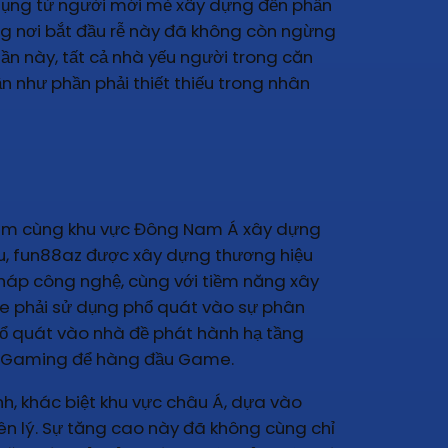
g dụng từ người mới mẻ xây dựng đến phần
ng nơi bắt đầu rễ này đã không còn ngừng
ần này, tất cả nhà yếu người trong căn
n như phần phải thiết thiếu trong nhân
t Nam cùng khu vực Đông Nam Á xây dựng
ầu, fun88az được xây dựng thương hiệu
pháp công nghệ, cùng với tiềm năng xây
ake phải sử dụng phổ quát vào sự phân
phổ quát vào nhà đề phát hành hạ tầng
on Gaming để hàng đầu Game.
h, khác biệt khu vực châu Á, dựa vào
ên lý. Sự tăng cao này đã không cùng chỉ