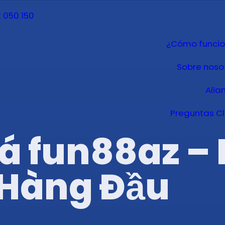
 050 150
¿Cómo funci
Sobre noso
Alia
Preguntas C
 fun88az – 
 Hàng Đầu