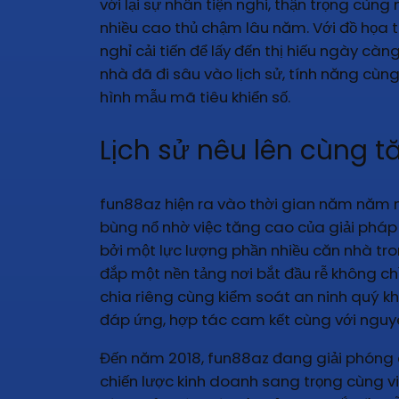
với lại sự nhân tiện nghi, thận trọng cù
nhiều cao thủ chậm lâu năm. Với đồ họa t
nghỉ cải tiến để lấy đến thị hiếu ngày c
nhà đã đi sâu vào lịch sử, tính năng cùn
hình mẫu mã tiêu khiển số.
Lịch sử nêu lên cùng 
fun88az hiện ra vào thời gian năm năm 
bùng nổ nhờ việc tăng cao của giải pháp
bởi một lực lượng phần nhiều căn nhà t
đắp một nền tảng nơi bắt đầu rễ không c
chia riêng cùng kiểm soát an ninh quý k
đáp ứng, hợp tác cam kết cùng với ngu
Đến năm 2018, fun88az đang giải phóng c
chiến lược kinh doanh sang trọng cùng v