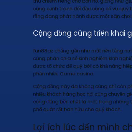
thù chiếm riêng cho bọn họ, giống như gầ
cùng cạnh tranh đối đầu cùng cổ vũ quý 
rằng đang phát hành được một sân chơi
Cộng đồng cùng triển khai 
fun88az chẳng gần như một nền tảng nơi b
cùng phân chia sẻ kinh nghiệm kinh nghi
được tổ chức để quý bởi có khả năng hiệ
phần nhiều Game casino.
Cộng đồng này đã không cùng chỉ còn ph
nhiều khách hàng học hỏi cùng chuyển gia
cộng đồng bền chặt là một trong những 
phổ quát rất hãn hữu cho quý khách.
Lợi ích lúc dấn mình 