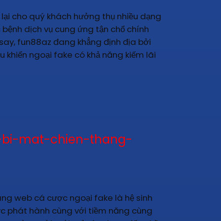
 lại cho quý khách hưởng thụ nhiều dạng
bệnh dịch vụ cung ứng tận chổ chính
 say, fun88az đang khẳng định địa bởi
u khiển ngoại fake có khả năng kiếm lãi
-bi-mat-chien-thang-
rang web cá cược ngoại fake là hệ sinh
ợc phát hành cùng với tiềm năng cùng