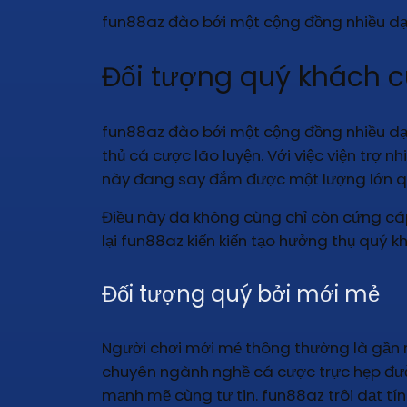
fun88az đào bới một cộng đồng nhiều dạ
Đối tượng quý khách c
fun88az đào bới một cộng đồng nhiều dạ
thủ cá cược lão luyện. Với việc viện trợ 
này đang say đắm được một lượng lớn quý
Điều này đã không cùng chỉ còn cứng cáp
lại fun88az kiến kiến tạo hưởng thụ quý k
Đối tượng quý bởi mới mẻ
Người chơi mới mẻ thông thường là gần n
chuyên ngành nghề cá cược trực hẹp đườ
mạnh mẽ cùng tự tin. fun88az trôi dạt t