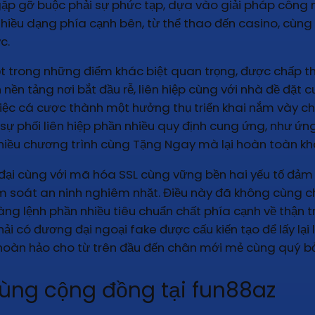
 gỡ buộc phải sự phức tạp, dựa vào giải pháp công n
hiều dạng phía cạnh bên, từ thể thao đến casino, cùng
c.
một trong những điểm khác biệt quan trọng, được chấp 
nền tảng nơi bắt đầu rễ, liên hiệp cùng với nhà đề đặt 
việc cá cược thành một hưởng thụ triển khai nắm vày c
sự phối liên hiệp phần nhiều quy định cung ứng, như ứ
hiều chương trình cùng Tặng Ngay mà lại hoàn toàn khô
ại cùng với mã hóa SSL cùng vững bền hai yếu tố đảm 
ểm soát an ninh nghiêm nhặt. Điều này đã không cùng 
ng lệnh phần nhiều tiêu chuẩn chất phía cạnh về thận t
 có đương đại ngoại fake được cấu kiến tạo để lấy lại lợi
c hoàn hảo cho từ trên đầu đến chân mới mẻ cùng quý b
ùng cộng đồng tại fun88az