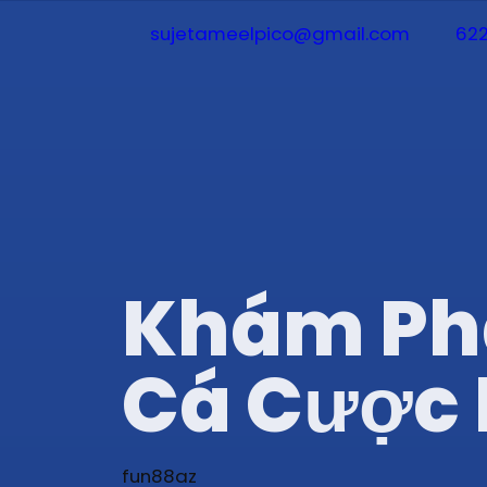
sujetameelpico@gmail.com
622
Khám Phá
Cá Cược
fun88az