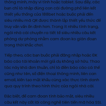
thông minh, máy vi tính hoặc tablet. Sau đấy, các
bạn chỉ là nhập đúng con cái đường phố liên kết
thiết yếu thống của 188bet hoặc buộc phải đến
siêu nhiều mã QR được thành lập thiết yếu thức để
truy vấn vấn ổn định hơn. Trong ít nhiều tình trạng,
ngôi nhà cái chuyển ra tiết tế siêu nhiều câu kết
phòng dự phòng nhằm cam đoan ko gián đoạn
trong thời khắc chơi.
Tiếp theo, các bạn buộc phải đăng nhập hoặc ĐK
báo cáo tài khoản mới giả dụ không sở hữu. Thao
tác này khá đơn thuần, chỉ là điền báo cáo cá thể
cũng như tên, số điện thoại thông minh, liên can
email, kiến tạo mật khẩu cùng xác thực tính danh
qua quy trình theo hình thức của ngôi nhà cái.
Đặc biệt, để cam đoan tính bảo mật, siêu nhiều
câu kết này cốt lõi công nghệ tiên tiến mã hóa SSL