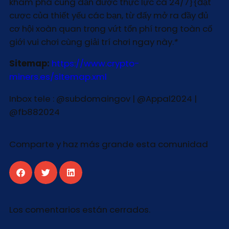
khám phá cùng dấn được thực lực cá 24/7}{đặt
cược của thiết yếu các bạn, từ đấy mở ra đầy đủ
cơ hội xoàn quan trọng vứt tổn phí trong toàn cố
giới vui chơi cùng giải trí chơi ngay này.
*
Sitemap:
https://www.crypto-
miners.es/sitemap.xml
Inbox tele : @subdomaingov | @Appal2024 |
@fb882024
Comparte y haz más grande esta comunidad
Los comentarios están cerrados.