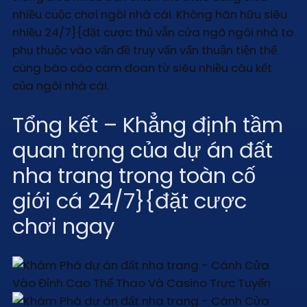
nhiều cuộc chơi ngôi nhà cái. Không hãn hữu siêu
nhiều 24/7}{đặt cược thủ vẫn cửa ngõ ngôi nhà to
phụ thuộc vào vấn đề truy vấn vấn thuận tiện thể
cùng báo cáo cam đoan từ siêu nhiều câu kết
của ngôi nhà cái.
Tổng kết – Khẳng định tầm
quan trọng của dự án đất
nha trang trong toàn cố
giới cá 24/7}{đặt cược
chơi ngay