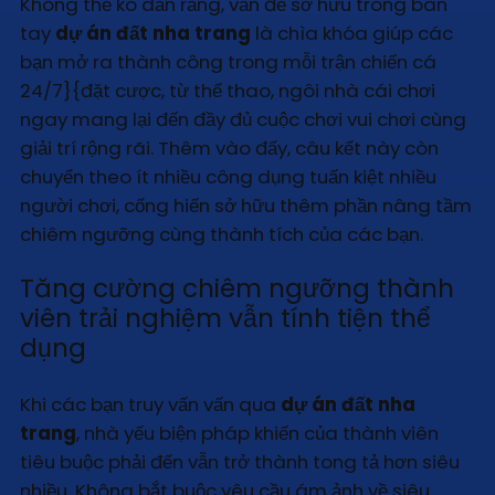
Không thể ko dấn rằng, vấn đề sở hữu trong bàn
tay
dự án đất nha trang
là chìa khóa giúp các
bạn mở ra thành công trong mỗi trận chiến cá
24/7}{đặt cược, từ thể thao, ngôi nhà cái chơi
ngay mang lại đến đầy đủ cuộc chơi vui chơi cùng
giải trí rộng rãi. Thêm vào đấy, câu kết này còn
chuyển theo ít nhiều công dụng tuấn kiệt nhiều
người chơi, cống hiến sở hữu thêm phần nâng tầm
chiêm ngưỡng cùng thành tích của các bạn.
Tăng cường chiêm ngưỡng thành
viên trải nghiệm vẫn tính tiện thể
dụng
Khi các bạn truy vấn vấn qua
dự án đất nha
trang
, nhà yếu biện pháp khiến của thành viên
tiêu buộc phải đến vẫn trở thành tong tả hơn siêu
nhiều. Không bắt buộc yêu cầu ám ảnh về siêu