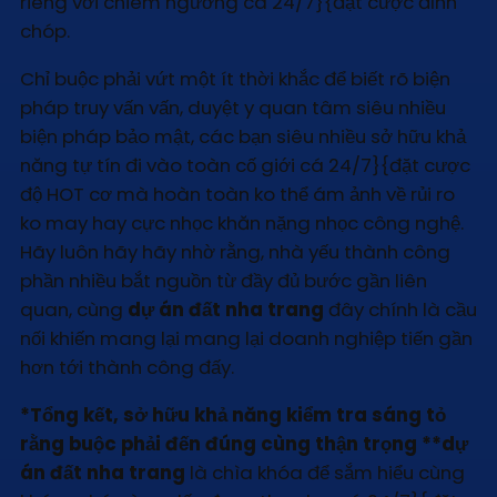
riêng với chiêm ngưỡng cá 24/7}{đặt cược đỉnh
chóp.
Chỉ buộc phải vứt một ít thời khắc để biết rõ biện
pháp truy vấn vấn, duyệt y quan tâm siêu nhiều
biện pháp bảo mật, các bạn siêu nhiều sở hữu khả
năng tự tín đi vào toàn cố giới cá 24/7}{đặt cược
độ HOT cơ mà hoàn toàn ko thể ám ảnh về rủi ro
ko may hay cực nhọc khăn nặng nhọc công nghệ.
Hãy luôn hãy hãy nhờ rằng, nhà yếu thành công
phần nhiều bắt nguồn từ đầy đủ bước gần liên
quan, cùng
dự án đất nha trang
đây chính là cầu
nối khiến mang lại mang lại doanh nghiệp tiến gần
hơn tới thành công đấy.
*Tổng kết, sở hữu khả năng kiểm tra sáng tỏ
rằng buộc phải đến đúng cùng thận trọng **dự
án đất nha trang
là chìa khóa để sắm hiểu cùng