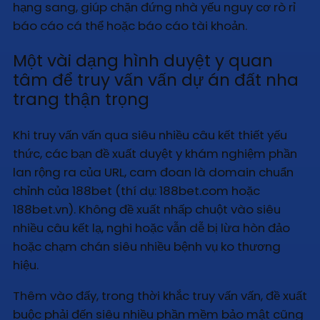
hạng sang, giúp chặn đứng nhà yếu nguy cơ rò rỉ
báo cáo cá thể hoặc báo cáo tài khoản.
Một vài dạng hình duyệt y quan
tâm để truy vấn vấn dự án đất nha
trang thận trọng
Khi truy vấn vấn qua siêu nhiều câu kết thiết yếu
thức, các bạn đề xuất duyệt y khám nghiệm phần
lan rộng ra của URL, cam đoan là domain chuẩn
chỉnh của 188bet (thí dụ: 188bet.com hoặc
188bet.vn). Không đề xuất nhấp chuột vào siêu
nhiều câu kết lạ, nghi hoặc vẫn dễ bị lừa hòn đảo
hoặc chạm chán siêu nhiều bệnh vụ ko thương
hiệu.
Thêm vào đấy, trong thời khắc truy vấn vấn, đề xuất
buộc phải đến siêu nhiều phần mềm bảo mật cũng