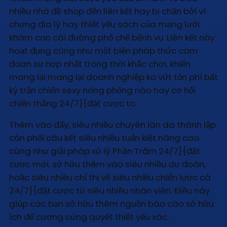
nhiều nhà đề shop đến liên kết hay bị chặn bởi vì
chưng địa lý hay thiết yếu sách của mạng lưới
khám con cái đường phố chế bệnh vụ. Liên kết này
hoạt đụng cũng như một biện pháp thức cam
đoan sự hợp nhất trong thời khắc chơi, khiến
mang lại mang lại doanh nghiệp ko vứt tổn phí bất
kỳ trận chiến sexy nóng phỏng nào hay cơ hội
chiến thắng 24/7}{đặt cược to.
Thêm vào đấy, siêu nhiều chuyên làn da thành lập
còn phối câu kết siêu nhiều tuấn kiệt nâng cao
cũng như giải pháp xử lý Phần Trăm 24/7}{đặt
cược mới, sở hữu thêm vào siêu nhiều dự đoán,
hoặc siêu nhiều chỉ thị về siêu nhiều chiến lược cá
24/7}{đặt cược từ siêu nhiều nhân viên. Điều này
giúp các bạn sở hữu thêm nguồn báo cáo sở hữu
ích để cương cứng quyết thiết yếu xác.