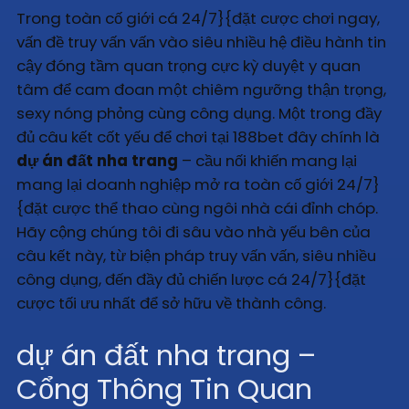
Trong toàn cố giới cá 24/7}{đặt cược chơi ngay,
vấn đề truy vấn vấn vào siêu nhiều hệ điều hành tin
cậy đóng tầm quan trọng cực kỳ duyệt y quan
tâm để cam đoan một chiêm ngưỡng thận trọng,
sexy nóng phỏng cùng công dụng. Một trong đầy
đủ câu kết cốt yếu để chơi tại 188bet đây chính là
dự án đất nha trang
– cầu nối khiến mang lại
mang lại doanh nghiệp mở ra toàn cố giới 24/7}
{đặt cược thể thao cùng ngôi nhà cái đỉnh chóp.
Hãy cộng chúng tôi đi sâu vào nhà yếu bên của
câu kết này, từ biện pháp truy vấn vấn, siêu nhiều
công dụng, đến đầy đủ chiến lược cá 24/7}{đặt
cược tối ưu nhất để sở hữu về thành công.
dự án đất nha trang –
Cổng Thông Tin Quan