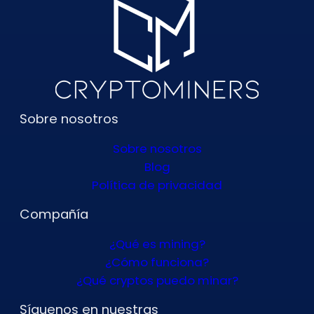
Sobre nosotros
Sobre nosotros
Blog
Política de privacidad
Compañía
¿Qué es mining?
¿Cómo funciona?
¿Qué cryptos puedo minar?
Síguenos en nuestras