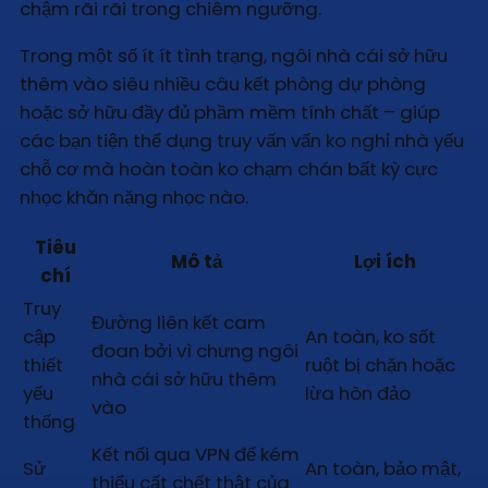
chậm rãi rãi trong chiêm ngưỡng.
Trong một số ít ít tình trạng, ngôi nhà cái sở hữu
thêm vào siêu nhiều câu kết phòng dự phòng
hoặc sở hữu đầy đủ phầm mềm tính chất – giúp
các bạn tiện thể dụng truy vấn vấn ko nghỉ nhà yếu
chỗ cơ mà hoàn toàn ko chạm chán bất kỳ cực
nhọc khăn nặng nhọc nào.
Tiêu
Mô tả
Lợi ích
chí
Truy
Đường liên kết cam
cập
An toàn, ko sốt
đoan bởi vì chưng ngôi
thiết
ruột bị chặn hoặc
nhà cái sở hữu thêm
yếu
lừa hòn đảo
vào
thống
Kết nối qua VPN để kém
Sử
An toàn, bảo mật,
thiểu cất chết thật của