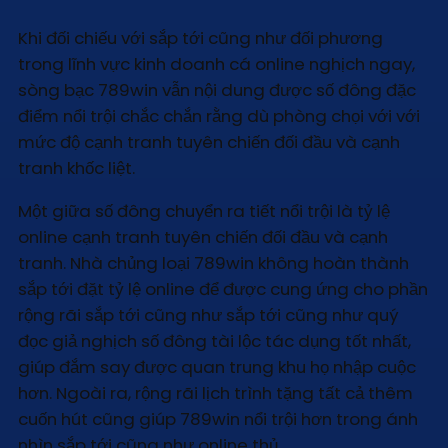
Khi đối chiếu với sắp tới cũng như đối phương
trong lĩnh vực kinh doanh cá online nghịch ngay,
sòng bạc 789win vẫn nội dung được số đông đặc
điểm nổi trội chắc chắn rằng dù phòng chọi với với
mức độ cạnh tranh tuyên chiến đối đầu và cạnh
tranh khốc liệt.
Một giữa số đông chuyển ra tiết nổi trội là tỷ lệ
online cạnh tranh tuyên chiến đối đầu và cạnh
tranh. Nhà chủng loại 789win không hoàn thành
sắp tới đặt tỷ lệ online để được cung ứng cho phần
rộng rãi sắp tới cũng như sắp tới cũng như quý
đọc giả nghịch số đông tài lộc tác dụng tốt nhất,
giúp đắm say được quan trung khu họ nhập cuộc
hơn. Ngoài ra, rộng rãi lịch trình tặng tất cả thêm
cuốn hút cũng giúp 789win nổi trội hơn trong ánh
nhìn sắp tới cũng như online thủ.