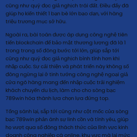
cũng như quý đọc giả nghịch trái đất. Điều đấy đã
giúp họ kiến thiết 1 bạn bè lớn bạo dạn, với hàng
triệu trương mục sở hữu.
Ngoài ra, bài toán được áp dụng công nghệ tiên
tiến blockchain để bảo mật thương lượng đã là 1
trong trong số đông bước tới lớn, giúp sắp tới
cũng như quý đọc giả nghịch bình tĩnh hơn khi
nhập cuộc. Sự cải thiện và phát triển này không số
đông ngừng lại ở tinh tướng công nghệ ngoại giả
cửa ngõ hàng mang đến nhập cuộc trải nghiệm
khách chuyến du lịch, làm cho cho sòng bạc
789win hóa thành lựa chọn lựa đứng top.
Tổng sánh lại, sắp tới cũng như cột mốc của sòng
bạc 789win phản ánh sự linh cồn và tình yêu, giúp
họ vượt qua số đông thách thức của lĩnh vực kinh
doanh công nghiệp cá online, khu vực mà lại mức