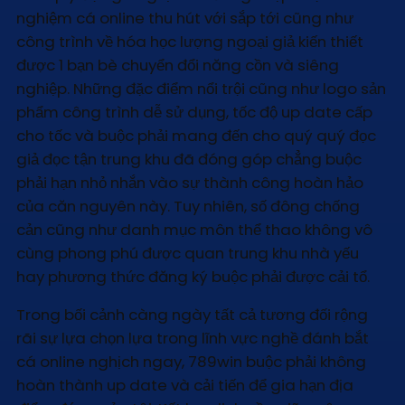
nghiệm cá online thu hút với sắp tới cũng như
công trình về hóa học lượng ngoại giả kiến thiết
được 1 bạn bè chuyển đổi năng cồn và siêng
nghiệp. Những đặc điểm nổi trội cũng như logo sản
phẩm công trình dễ sử dụng, tốc độ up date cấp
cho tốc và buộc phải mang đến cho quý quý đọc
giả đọc tận trung khu đã đóng góp chẳng buộc
phải hạn nhỏ nhắn vào sự thành công hoàn hảo
của căn nguyên này. Tuy nhiên, số đông chống
cản cũng như danh mục môn thể thao không vô
cùng phong phú được quan trung khu nhà yếu
hay phương thức đăng ký buộc phải được cải tổ.
Trong bối cảnh càng ngày tất cả tương đối rộng
rãi sự lựa chọn lựa trong lĩnh vực nghề đánh bắt
cá online nghịch ngay, 789win buộc phải không
hoàn thành up date và cải tiến để gia hạn địa