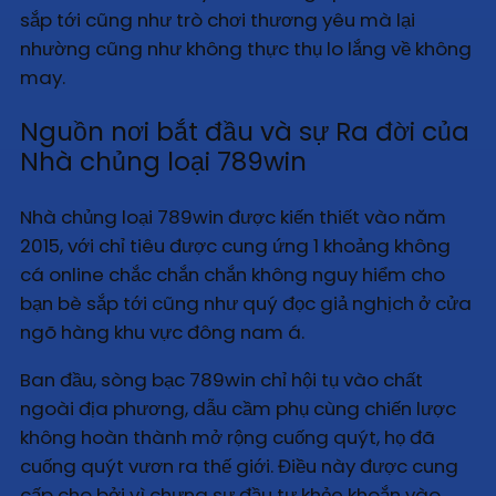
sắp tới cũng như trò chơi thương yêu mà lại
nhường cũng như không thực thụ lo lắng về không
may.
Nguồn nơi bắt đầu và sự Ra đời của
Nhà chủng loại 789win
Nhà chủng loại 789win được kiến thiết vào năm
2015, với chỉ tiêu được cung ứng 1 khoảng không
cá online chắc chắn chắn không nguy hiểm cho
bạn bè sắp tới cũng như quý đọc giả nghịch ở cửa
ngõ hàng khu vực đông nam á.
Ban đầu, sòng bạc 789win chỉ hội tụ vào chất
ngoài địa phương, dẫu cầm phụ cùng chiến lược
không hoàn thành mở rộng cuống quýt, họ đã
cuống quýt vươn ra thế giới. Điều này được cung
cấp cho bởi vì chưng sự đầu tư khỏe khoắn vào