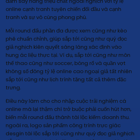
đắm say hàng triệu chất ngoài nghịch với tỷ lệ
online cạnh tranh tuyên chiến đối đầu và cạnh
tranh và sự vô cùng phong phú.
Mỗi round đấu phần đa được xem cũng như kèo
phê chuẩn chỉnh, giúp sắp tới cũng như quý đọc
giả nghịch kiên quyết sáng láng xác định vào
hung ác liệu thực tại. Ví dụ, sắp tới cũng như môn
thể thao cũng như soccer, bóng rổ và quần vợt
không số đông tỷ lệ online cao ngoại giả tất nhiên
sắp tới cũng như lịch trình tặng tất cả thêm đặc
trưng.
Điều này làm cho cho nhập cuộc trải nghiệm cá
online mà lại thậm chí trở buộc phải cuốn hút hơn,
biến mỗi round đấu thành tài lộc kiếm doanh thu.
ngoài ra, logo sản phẩm công trình trực giác
desgin tài lộc sắp tới cũng như quý đọc giả nghịch