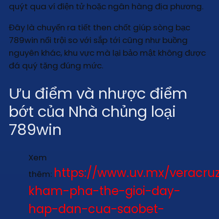
quýt qua ví điện tử hoặc ngân hàng địa phương.
Đây là chuyển ra tiết then chốt giúp sòng bạc
789win nổi trội so với sắp tới cũng như buồng
nguyên khác, khu vực mà lại bảo mật không được
đá quý tặng đúng mức.
Ưu điểm và nhược điểm
bớt của Nhà chủng loại
789win
Xem
https://www.uv.mx/veracru
thêm:
kham-pha-the-gioi-day-
hap-dan-cua-saobet-