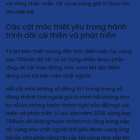
và vững chắc chắn, tất cả lại bảng giá trị thực thụ
cho bạn bè.
Các cột mốc thiết yếu trong hành
trình dài cải thiện và phát triển
Từ khi kiến thiết mang đến thời điểm hiện tại, sòng
bạc 789win đã tất cả vô cùng nhiều được phần
rộng rãi cột mốc đáng nhớ, cam kết địa điểm
đứng của tôi bên trên chất ngoài.
Mỗi cột mốc không số đông là 1 trong trong số
đông thành tích ngoại giả là minh hội chứng cho
sự nỗ lực không hoàn thành nghỉ của đội ngũ cải
thiện và phát triển. Ví dụ, vào năm 2018, sòng bạc
789win đã không hoàn thành mở rộng sang sắp
tới cũng như chất ngoài thế giới, được cung ứng
tài lộc cho phần rộng rãi sắp tới cũng như sắp tới