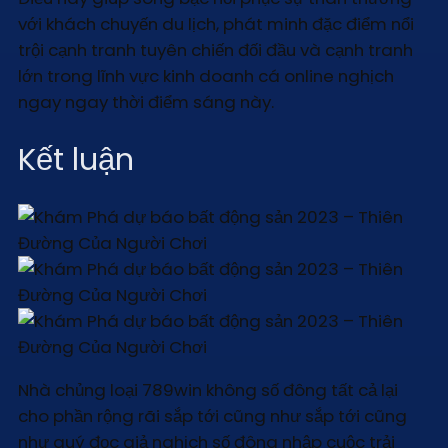
với khách chuyến du lịch, phát minh đặc điểm nổi
trội cạnh tranh tuyên chiến đối đầu và cạnh tranh
lớn trong lĩnh vực kinh doanh cá online nghịch
ngay ngay thời điểm sáng này.
Kết luận
Nhà chủng loại 789win không số đông tất cả lại
cho phần rộng rãi sắp tới cũng như sắp tới cũng
như quý đọc giả nghịch số đông nhập cuộc trải