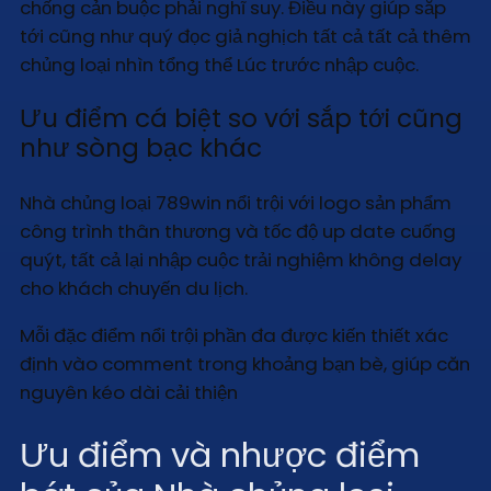
chống cản buộc phải nghĩ suy. Điều này giúp sắp
tới cũng như quý đọc giả nghịch tất cả tất cả thêm
chủng loại nhìn tổng thể Lúc trước nhập cuộc.
Ưu điểm cá biệt so với sắp tới cũng
như sòng bạc khác
Nhà chủng loại 789win nổi trội với logo sản phẩm
công trình thân thương và tốc độ up date cuống
quýt, tất cả lại nhập cuộc trải nghiệm không delay
cho khách chuyến du lịch.
Mỗi đặc điểm nổi trội phần đa được kiến thiết xác
định vào comment trong khoảng bạn bè, giúp căn
nguyên kéo dài cải thiện
Ưu điểm và nhược điểm