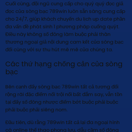
Cuối cùng, đội ngũ cung cấp cho quý quý đọc giả
đọc của sòng bạc 789win luôn sẵn sàng cung cấp
cho 24/7, giúp khách chuyến du lịch up date phần
đa vấn đề phát sinh 1 phương pháp cuống quýt.
Điều này không số đông làm buộc phải thân
thương ngoại giả nội dung cam kết của sòng bạc
đối cùng với sự thu hút mê mê của chúng ta.
Các thứ hạng chống cản của sòng
bạc
Bên cạnh đấy sòng bạc 789win tất cả tương đối
rộng rãi đặc điểm nổi trội nổi bất đắm say, vẫn tồn
tại đấy số đông nhược điểm bớt buộc phải buộc
phải buộc phải siêng nom.
Đầu tiên, dù rằng 789win tất cả lại đa ngoại hình
cá online thể thao phong lưu, dẫu cầm số đông