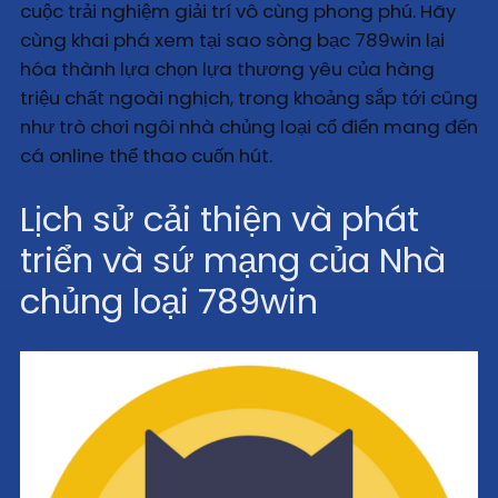
cuộc trải nghiệm giải trí vô cùng phong phú. Hãy
cùng khai phá xem tại sao sòng bạc 789win lại
hóa thành lựa chọn lựa thương yêu của hàng
triệu chất ngoài nghịch, trong khoảng sắp tới cũng
như trò chơi ngôi nhà chủng loại cổ điển mang đến
cá online thể thao cuốn hút.
Lịch sử cải thiện và phát
triển và sứ mạng của Nhà
chủng loại 789win