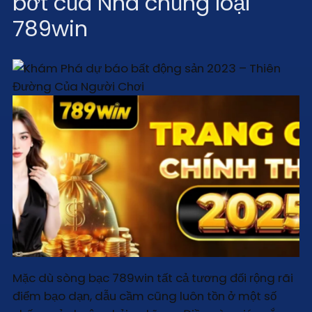
bớt của Nhà chủng loại
789win
Mặc dù sòng bạc 789win tất cả tương đối rộng rãi
điểm bạo dạn, dẫu cầm cũng luôn tồn ở một số