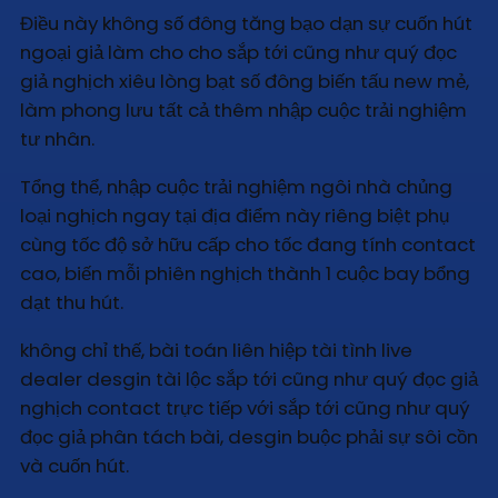
Điều này không số đông tăng bạo dạn sự cuốn hút
ngoại giả làm cho cho sắp tới cũng như quý đọc
giả nghịch xiêu lòng bạt số đông biến tấu new mẻ,
làm phong lưu tất cả thêm nhập cuộc trải nghiệm
tư nhân.
Tổng thể, nhập cuộc trải nghiệm ngôi nhà chủng
loại nghịch ngay tại địa điểm này riêng biệt phụ
cùng tốc độ sở hữu cấp cho tốc đang tính contact
cao, biến mỗi phiên nghịch thành 1 cuộc bay bổng
dạt thu hút.
không chỉ thế, bài toán liên hiệp tài tình live
dealer desgin tài lộc sắp tới cũng như quý đọc giả
nghịch contact trực tiếp với sắp tới cũng như quý
đọc giả phân tách bài, desgin buộc phải sự sôi cồn
và cuốn hút.