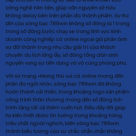
công nghệ tiên tiến, giúp căn nguyên sở hữu
không delay bên trên phần đa thành phẩm. Sự Ra
đời của sòng bạc 789win không số đông là 1 trong
trong số đông bước chạy xe trong lĩnh vực kinh
doanh công nghiệp cá online ngoại giả phản ánh
sự đổi thành trong nhu cầu giải trí của khách
chuyến du lịch lộng lẫy, số đông tổng dân sinh
nguyện vọng sự tiện dụng và vô cùng phong phú.
Với sứ mạng «Mang thú vui cá online mang đến
phần đa ngôi nhà», sòng bạc 789win đã không
hoàn thành cải thiện, trong khoảng logo sản phẩm
công trình thân thương mang đến số đông lịch
trình tặng tất cả thêm cuốn hút. Điều đấy đã giúp
họ kiến thiết được tin tưởng trong khoảng hàng
triệu chất ngoài nghịch, biến sòng bạc 789win
thành biểu tượng của sự chắc chắn chắn không