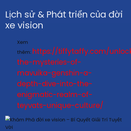
Lịch sử & Phát triển của đời
xe vision
Xem
https://tiffytaffy.com/unloc
thêm:
the-mysteries-of-
mavuika-genshin-a-
depth-dive-into-the-
enigmatic-realm-of-
teyvats-unique-culture/