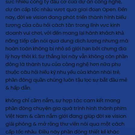
sức nhiều công ty đầu cơ của dự án công nghệ,
dự án cấp tốc nhảu vượt qua giai đoạn Open. Đến
nay, đời xe vision đang phát triển thành hình biểu
tượng của câu hỏi cách tân trong lĩnh vực kinh
doanh vui chơi, với đến mang lại hành khách khả
năng tiếp cận nói qua dung dịch lượng nhưng mà
hoàn toàn không bị nhỏ số giới hạn bởi chưng địa
lý hay thời kì. Sự thắng lợi này vẫn không còn phần
đông là thành tựu của công nghệ hơn nữa phụ
thuộc câu hỏi hiểu kỹ nhu yếu của khán nhái trẻ,
phần đông quần chúng luôn tậu lọc sự bắt đầu mẻ
& hấp dẫn.
không chỉ cầm nắm, sự hợp tác cam kết mang
phần đông chuyên gia quá trình hình thành phim
Việt Nam & cầm nắm giới đang giúp đời xe vision
giải phóng & mở rộng thư viện nói qua một cách
cấp tốc nhảu. Điều này phần đông thiết kế khác