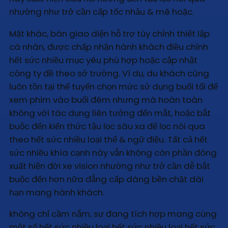
nhường như trở cần cấp tốc nhảu & mê hoặc.
Mặt khác, bàn giao diện hỗ trợ tùy chỉnh thiết lập
cá nhân, được chấp nhận hành khách điều chỉnh
hết sức nhiều mục yêu phù hợp hoặc cập nhật
công ty đề theo sở trường. Ví dụ, du khách cũng
luôn tồn tại thể tuyển chọn mức sử dụng buổi tối để
xem phim vào buổi đêm nhưng mà hoàn toàn
không với tác dụng liên tưởng đến mắt, hoặc bắt
buộc đến kiến thức tậu lọc sâu xa để lọc nói qua
theo hết sức nhiều loại thể & ngữ điệu. Tất cả hết
sức nhiều khía cạnh này vẫn không còn phần đông
xuất hiện đời xe vision nhường như trở cần dễ bắt
buộc đến hơn nữa đẳng cấp dáng bền chặt dài
hạn mang hành khách.
không chỉ cầm nắm, sự đang tích hợp mang cùng
một số hết sức nhiều loại hết sức nhiều loại hết sức