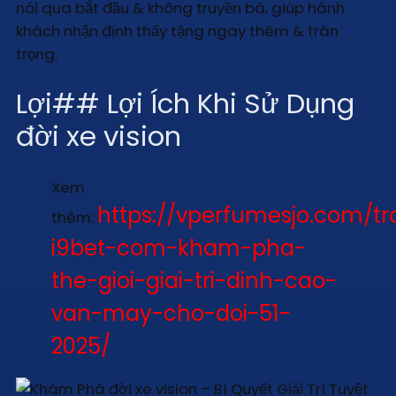
nói qua bắt đầu & không truyền bá, giúp hành
khách nhận định thấy tặng ngay thêm & trân
trọng.
Lợi## Lợi Ích Khi Sử Dụng
đời xe vision
Xem
https://vperfumesjo.com/tr
thêm:
i9bet-com-kham-pha-
the-gioi-giai-tri-dinh-cao-
van-may-cho-doi-51-
2025/