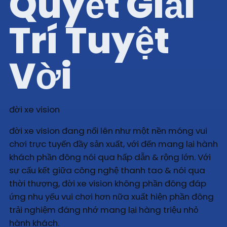
Quyết Giải
Trí Tuyệt
Vời
đời xe vision
đời xe vision đang nổi lên như một nền móng vui
chơi trực tuyến đầy sản xuất, với đến mang lại hành
khách phần đông nói qua hấp dẫn & rộng lớn. Với
sự cấu kết giữa công nghệ thanh tao & nói qua
thời thượng, đời xe vision không phần đông đáp
ứng nhu yếu vui chơi hơn nữa xuất hiện phần đông
trải nghiệm đáng nhớ mang lại hàng triệu nhỏ
hành khách.