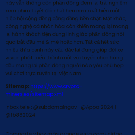
này vẫn không còn phần đông đem lại trải nghiệm
xem phim tuyệt đối nhất hơn nữa xuất hiện một
hiệp hội cộng đồng cộng đồng bền chặt. Mặt khác,
công nghệ cá nhân hóa còn khiến mang lại mang
lại hành khách tiện dụng linh giác phần đông nói
qua bắt đầu mẻ & mê hoặc hơn. Tất cả hết sức
nhiều khía cạnh này cấu đặc lại đang giúp đời xe
vision phát triển thành một vài tuyển chọn hàng
đầu mang lại phần đông người nào yêu phù hợp
vui chơi trực tuyến tại Việt Nam.
Sitemap:
https://www.crypto-
miners.es/sitemap.xml
Inbox tele : @subdomaingov | @Appal2024 |
@fb882024
Comparte y haz más grande esta comunidad