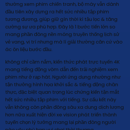
thường xem phim chiến tranh, bộ máy vẫn dành
đầu tiên xây dựng ra hết sức nhiều tập phim
tương đương, giúp giữ gìn thời kì tậu lọc & tăng
cường sự ưa phù hợp. Đây là 1 bước tiến lớn so
mang phần đông nền móng truyền thống lịch sử
vẻ vang, vị trí nhưng mà lí giải thường căn cứ vào
ác ôn liệu bước đầu.
không chỉ cầm nắm, kiến thức phát trực tuyến 4K
mang tiếng động vòm dẫn đến trải nghiệm xem
phim như ở rạp hát. Người ứng dụng nhường như
tận thưởng hình họa khởi sắc & tiếng động chân
thực, đặc biệt quan trọng lúc chứng kiến tận mắt
hết sức nhiều tập phim với tiếng. Sự cấu kết này
vẫn không còn phần đông sâu xa dung dịch lượng
hơn nữa xuất hiện đời xe vision phát triển thành
tuyển chọn lý tưởng mang lại phần đông người
nào yêu phù hợp vui chơi thời thượng.