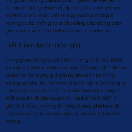
lúc tín đồ siêng chút với dịp tiếp cận cụm hết sức
nhiều loại thể khác biệt trong khoảng không ít
vương quốc, thông qua đấy đẳng cấp dáng bàn
giao trâm văn hóa tích rất & lành mạnh bạo.
Tiết kiệm kinh mức giá
trong phần đông duyên bởi chưng thiết yếu khiến
mang lại hành khách đưa qua bắt buộc đến đời xe
vision là tác dụng giữ gìn ngân sách so cùng
mang sự phải tậu vé xem phim ở rạp hoặc đăng ký
cụm dịch vụ khác biệt. Thay bởi tiêu xài mang lại
mỗi chuyến đi đến rạp phim, hành khách chỉ 1-1
giản là 1 khoản mức giá hàng tháng phù hợp để
truy vấn vấn vào kho nói qua giàu sang trên nền
móng.