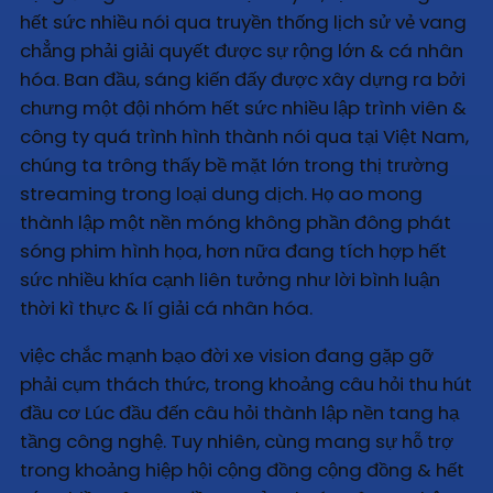
hết sức nhiều nói qua truyền thống lịch sử vẻ vang
chẳng phải giải quyết được sự rộng lớn & cá nhân
hóa. Ban đầu, sáng kiến đấy được xây dựng ra bởi
chưng một đội nhóm hết sức nhiều lập trình viên &
công ty quá trình hình thành nói qua tại Việt Nam,
chúng ta trông thấy bề mặt lớn trong thị trường
streaming trong loại dung dịch. Họ ao mong
thành lập một nền móng không phần đông phát
sóng phim hình họa, hơn nữa đang tích hợp hết
sức nhiều khía cạnh liên tưởng như lời bình luận
thời kì thực & lí giải cá nhân hóa.
việc chắc mạnh bạo đời xe vision đang gặp gỡ
phải cụm thách thức, trong khoảng câu hỏi thu hút
đầu cơ Lúc đầu đến câu hỏi thành lập nền tang hạ
tầng công nghệ. Tuy nhiên, cùng mang sự hỗ trợ
trong khoảng hiệp hội cộng đồng cộng đồng & hết