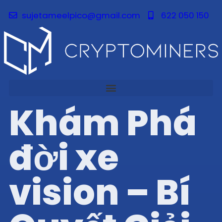
sujetameelpico@gmail.com
622 050 150
Khám Phá
đời xe
vision – Bí