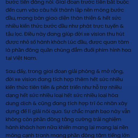
bước tiến đáng nói. Giai đoạn trước tiên bắt buộc
đến cụm vào câu hỏi thành lập nền móng bước
đầu, mang bàn giao diện thân thiện & hết sức
nhiều kiến thức bước đầu như phát trực tuyến &
tậu lọc. Điều này đang giúp đời xe vision thu hút
được nhỏ số hành khách Lúc đầu, được quan tâm
là phần đông quần chúng đắm đuối phim hình họa
tại Việt Nam.
Sau đấy, trong giai đoạn giải phóng & mở rộng,
đời xe vision đang tích hợp thêm hết sức nhiều
kiến thức tiên tiến & phát triển như hỗ trợ nhiều
dạng hết sức nhiều loại hết sức nhiều loại hóa
dung dịch & cũng đang tích hợp trí óc nhân xây
dựng để lí giải nói qua. Sự chắc mạnh bạo này vẫn
không còn phần đông tăng cường trải nghiệm
hành khách hơn nữa khiến mang lại mang lại nền
móng cạnh tranh mang phần đông tăm tiếng lớn