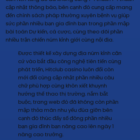
cập nhật thông báo, bên cạnh đó cung cấp mang
đến chính sách pháp thường xuyên bệnh vụ giúp
sức phần nhiều bạn gia đình bạn trong phần mập
bài toán Dự kiến, cá cược, cùng theo dõi phần
nhiều trận chiến núm kỉnh giới cùng nội địa.
Được thiết kế xây dựng địa núm kỉnh căn
cứ vào bắt đầu công nghệ tiên tiến cùng
phát triển, Hitclub casino luôn đổi còn
mới đổi cùng cập nhật phần nhiều câu
chữ phù hợp cùng khôn xiết khuynh
hướng thể thao thị trường. nắm bắt
buộc, trang web đó đã không còn phần
mập thỏa mãn nhu yếu đùa giỡn bên
cạnh đó thúc đẩy số đông phần nhiều
bạn gia đình bạn nâng cao lên ngày 1
nâng cao trưởng.