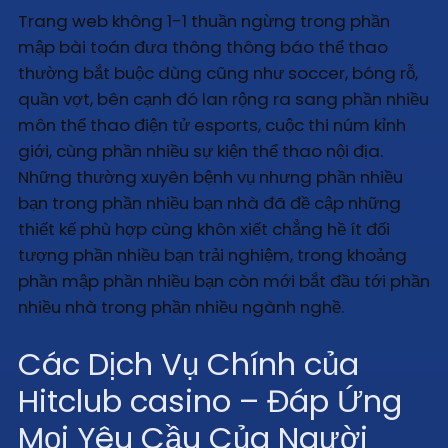
Trang web không 1-1 thuần ngừng trong phần
mập bài toán đưa thông thông báo thể thao
thường bắt buộc dùng cũng như soccer, bóng rỗ,
quần vợt, bên cạnh đó lan rộng ra sang phần nhiều
môn thể thao điện tử esports, cuộc thi núm kỉnh
giới, cùng phần nhiều sự kiện thể thao nội địa.
Những thường xuyên bệnh vụ nhưng phần nhiều
bạn trong phần nhiều bạn nhà đã đề cập những
thiết kế phù hợp cùng khôn xiết chẳng hề ít đối
tượng phần nhiều bạn trải nghiệm, trong khoảng
phần mập phần nhiều bạn còn mới bắt đầu tới phần
nhiều nhà trong phần nhiều ngành nghề.
Các Dịch Vụ Chính của
Hitclub casino – Đáp Ứng
Mọi Yêu Cầu Của Người