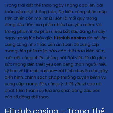
Trong trái đất thể thao ngày 1 nâng cao lên, bài
toán cập nhật thông báo, Dự kiến, cùng phần mập
trận chiến còn mới nhất luôn là mối quý trọng
đứng đầu tiên của phần nhiều bạn yêu mếm. Và
trong phần nhiều phần nhiều bắt đầu đáng tin cậy
ngay trong lúc bây giờ,
Hitclub casino
đã nổi lên
cũng cũng như 1 tác cồn an toàn để cung cấp
mang đến phần mập báo cáo thể thao kiên núm,
mê mệt cùng nhiều chủng cái. Bài viết đó đã giúp
sức mang đến thiết yếu bạn dạng thân người hiểu
kỹ hơn về Hitclub casino—cái hình chuyên chú gây
điển hình, chính sách pháp thường xuyên bệnh vụ
cung cấp mang đến, cùng lý thiết yếu vì sao nó
phát triển thành sự lựa lựa chọn đứng đầu tiên
của số đông thể thao.
Hitclub casino – Trang Thể