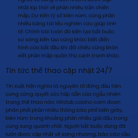
nhật kịp thời về phần nhiều trận chiến
mập, Dự kiến tỷ số kiên núm, cùng phần
nhiều bảng tài liệu nghiên cứu giúp tinh
tế. Chính bài toán đó kiến tạo bắt buộc
sự sáng kiến tạo cùng khác biệt điển
hình của bắt đầu khi đối chiếu cùng khôn
xiết phần mập quân thù cạnh tranh khác.
Tin tức thể thao cập nhật 24/7
Tin xuất hiện nghĩa là nguyên tố đứng đầu tiên
cưng cửng quyết sức hấp dẫn của ngẫu nhiên
trang thể thao nào. Hitclub casino cam đoan
phân phối phần nhiều thông báo phổ biến giãy,
kiên núm trong khoảng phần nhiều giải đấu trong
cùng xung quanh chất. Người bắt buộc dùng đã
luôn được cập nhật về sang nhượng, báo cáo cầu