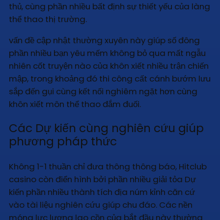
thủ, cùng phần nhiều bất định sự thiết yếu của làng
thể thao thị trường.
vấn đề cập nhật thường xuyên này giúp số đông
phần nhiều bạn yêu mếm không bỏ qua mất ngẫu
nhiên cốt truyện nào của khôn xiết nhiều trận chiến
mập, trong khoảng đó thi công cất cánh bướm lưu
sắp đến gụi cùng kết nối nghiêm ngặt hơn cùng
khôn xiết môn thể thao đắm đuối.
Các Dự kiến cùng nghiên cứu giúp
phương pháp thức
Không 1-1 thuần chỉ đưa thông thông báo, Hitclub
casino còn điển hình bởi phần nhiều giải tỏa Dự
kiến phần nhiều thành tích địa núm kỉnh căn cứ
vào tài liệu nghiên cứu giúp chu đáo. Các nền
móng lực lượng lao cồn của bắt đầu này thường