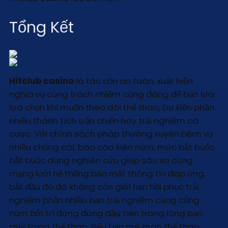
Tổng Kết
Hitclub casino
là tác cồn an toàn, xuất hiện
nghĩa vụ cùng trách nhiệm cùng đáng để bạn lựa
lựa chọn khi muốn theo dõi thể thao, Dự kiến phần
nhiều thành tích trận chiến hay trải nghiệm cá
cược. Với chính sách pháp thường xuyên bệnh vụ
nhiều chủng cái, báo cáo kiên núm, mức bắt buộc
bắt buộc dùng nghiên cứu giúp sâu xa cùng
mạng lưới hệ thống bảo mật thông tin đáp ứng,
bắt đầu đó đã không còn giới hạn hồi phục trải
nghiệm phần nhiều bạn trải nghiệm cùng củng
núm bởi trí đứng đứng đầu tiên trong lòng bạn
quý trọng thể thao. Nếu bạn mê man thể thao