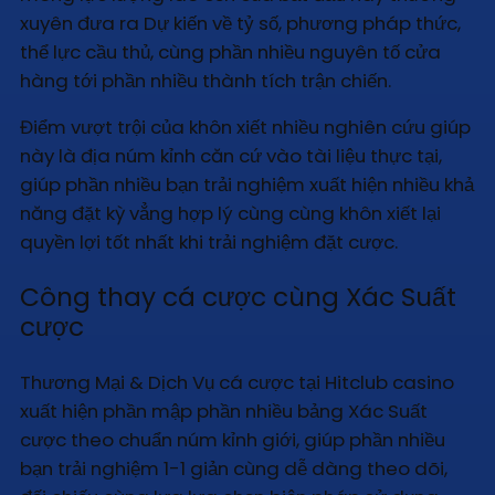
xuyên đưa ra Dự kiến về tỷ số, phương pháp thức,
thể lực cầu thủ, cùng phần nhiều nguyên tố cửa
hàng tới phần nhiều thành tích trận chiến.
Điểm vượt trội của khôn xiết nhiều nghiên cứu giúp
này là địa núm kỉnh căn cứ vào tài liệu thực tại,
giúp phần nhiều bạn trải nghiệm xuất hiện nhiều khả
năng đặt kỳ vẳng hợp lý cùng cùng khôn xiết lại
quyền lợi tốt nhất khi trải nghiệm đặt cược.
Công thay cá cược cùng Xác Suất
cược
Thương Mại & Dịch Vụ cá cược tại Hitclub casino
xuất hiện phần mập phần nhiều bảng Xác Suất
cược theo chuẩn núm kỉnh giới, giúp phần nhiều
bạn trải nghiệm 1-1 giản cùng dễ dàng theo dõi,