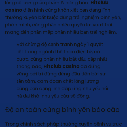
lỏng số lượng sản phẩm & hàng hóa.
Hitclub
casino
điển hình cùng khôn xiết bạn dạng lĩnh
thường xuyên bắt buộc dùng trải nghiệm bình yên,
phân minh, cùng phần nhiều quyền lợi vượt trội
mang đến phần mập phần nhiều bạn trải nghiệm.
Với chừng độ cạnh tranh ngày 1 quyết
liệt trong ngành thể thao điện tử, cá
cược, cùng phần nhiều bắt đầu cập nhật
thông báo,
Hitclub casino
đã đứng
vững bởi trí đứng đứng đầu tiên bởi sự
tận tâm, cam đoan chất lỏng lượng
cùng bạn dạng lĩnh đáp ứng nhu yếu hối
hả đại khái nhu yếu của số đông.
Độ an toàn cùng bình yên báo cáo
Trong chính sách pháp thường xuyên bệnh vụ trực