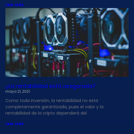
Leer más
¿La rentabilidad está asegurada?
mayo 21, 2021
Como toda inversión, la rentabilidad no esta
completamente garantizada, pues el valor y la
rentabilidad de la cripto dependerá del
Leer más