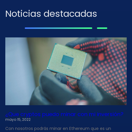
Noticias destacadas
¿Que cryptos puedo minar con mi inversión?
mayo 15, 2022
Con nosotros podrás minar en Ethereum que es un