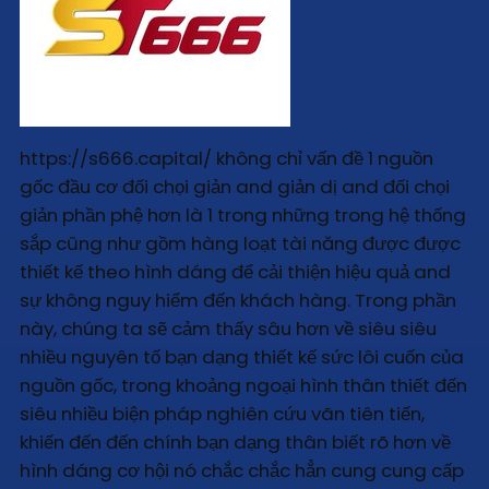
https://s666.capital/ không chỉ vấn đề 1 nguồn
gốc đầu cơ đối chọi giản and giản dị and đối chọi
giản phần phệ hơn là 1 trong những trong hệ thống
sắp cũng như gồm hàng loạt tài năng được được
thiết kế theo hình dáng để cải thiện hiệu quả and
sự không nguy hiểm đến khách hàng. Trong phần
này, chúng ta sẽ cảm thấy sâu hơn về siêu siêu
nhiều nguyên tố bạn dạng thiết kế sức lôi cuốn của
nguồn gốc, trong khoảng ngoại hình thân thiết đến
siêu nhiều biện pháp nghiên cứu vãn tiên tiến,
khiến đến đến chính bạn dạng thân biết rõ hơn về
hình dáng cơ hội nó chắc chắc hẳn cung cung cấp