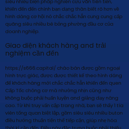
siêu nhiều biện pháp nghiên cứu vãn tiên tiến,
khiến đến đến chính bạn dạng thân biết rõ hơn về
hình dáng cơ hội nó chắc chắc hẳn cung cung cấp
quãng siêu nhiều bé bỏng phường đầu cơ của
doanh nghiệp.
Giao diện khách hàng and trải
nghiệm cần đến
https://s666.capital/ chào bán được gồm ngoại
hình trực giác, được được thiết kế theo hình dáng
để khách hàng mới chắc chắc hẳn khiến đến quen
Cấp Tốc chóng cơ mà nhường nhịn cũng như
không buộc phải huấn luyện and giảng dạy nâng
cao. Từ khi truy vấn cập trang nhà, bạn sẽ thấy 1 tía
viên tổng quan biệt lập, gồm siêu siêu nhiều buton
điều hướng thuận tiện thể tiếp cận, giúp nhẹ hóa
thời kì cần đến. Điều này đặc trưng buộc phải thiếu