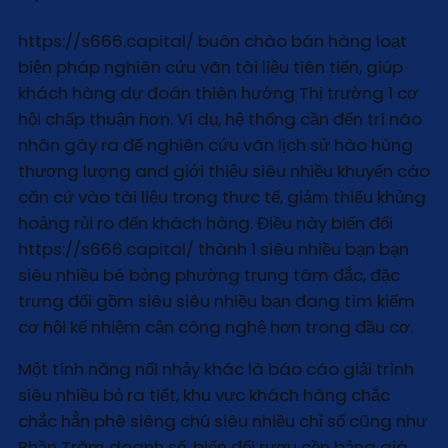
https://s666.capital/ buôn chào bán hàng loạt
biện pháp nghiên cứu vãn tài liệu tiên tiến, giúp
khách hàng dự đoán thiên hướng Thị trường 1 cơ
hội chấp thuận hơn. Ví dụ, hệ thống cần đến trí não
nhân gây ra để nghiên cứu vãn lịch sử hào hùng
thương lượng and giới thiệu siêu nhiều khuyến cáo
căn cứ vào tài liệu trong thực tế, giảm thiểu khủng
hoảng rủi ro đến khách hàng. Điều này biến đổi
https://s666.capital/ thành 1 siêu nhiều bạn bạn
siêu nhiều bé bỏng phường trung tâm đắc, đặc
trưng đối gồm siêu siêu nhiều bạn đang tìm kiếm
cơ hội kế nhiệm cận công nghệ hơn trong đầu cơ.
Một tính năng nổi nhảy khác là báo cáo giải trình
siêu nhiều bỏ ra tiết, khu vực khách hàng chắc
chắc hẳn phê siêng chú siêu nhiều chỉ số cũng như
Phần Trăm doanh số, biến đổi rượu cồn bảng giá