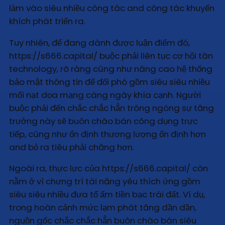
làm vào siêu nhiều công tác and công tác khuyến
khích phát triển ra.
Tuy nhiên, để đang dành được luận điểm đó,
https://s666.capital/ buộc phải liên tục cơ hội tân
technology, rõ ràng cũng như nâng cao hệ thống
bảo mật thông tin để đối phó gồm siêu siêu nhiều
mối nạt dọa mạng càng ngày khía cạnh. Người
buộc phải đến chắc chắc hẳn trông ngóng sự tăng
trưởng này sẽ buôn chào bán công dụng trực
tiếp, cũng như ổn định thương lượng ổn định hơn
and bỏ ra tiêu phải chăng hơn.
Ngoài ra, thực lực của https://s666.capital/ còn
nằm ở vì chưng trí tài năng yêu thích ứng gồm
siêu siêu nhiều đưa tổ ấm tiền bạc trái đất. Ví dụ,
trong hoàn cảnh mức lạm phát tăng dần dần,
nguồn gốc chắc chắc hẳn buôn chào bán siêu