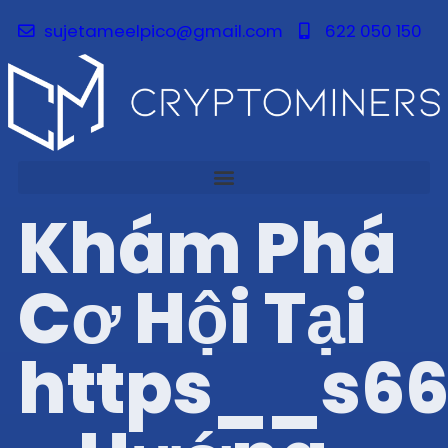
sujetameelpico@gmail.com
622 050 150
Khám Phá
Cơ Hội Tại
https__s66