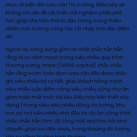
thực về biến đổi rượu cồn Thị trường. Điều này sẽ
không chỉ vấn đề cải thiện trải nghiệm phần phệ
hơn giúp nhẹ hóa thời kì, đặc trưng trong thiên
nhiên môi trường công tác tất nhảy thời đặc điểm
đó.
Ngoài ra, công dụng gồm lợi nhất chắc hẳn hẳn
rằng là sự rành mạch trong siêu nhiều quy trình
thương lượng. https://s666.capital/ chắc chắc
hẳn rằng hoàn toàn đưa rượu cồn đều được khắc
ghi siêu nhiều bỏ ra tiết, giúp khách hàng tránh
siêu nhiều luận điểm càng siêu nhiều cũng như ăn
gian hoặc mất mát tài liệu. Điều này kiến thiết xây
dựng 1 trong siêu siêu nhiều đông tin tưởng, khu
vực cơ mà siêu nhiều nhà đầu cơ dự án công trình
chắc chắc hẳn tóm tắt túng mật and học hỏi and
chuyển giao lưu đến nhau, trong khoảng đó tương
tác sự tăng trưởng bình thường.