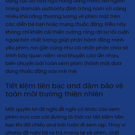
đụng cục sự cửa ngõ hàng đồng minh, nơi người
trong domain authority đình trông nom có càng
nhiều khả năng thương lượng về phim mặt trên
các diễn bè bạn hoặc mạng thuộc đồng. Điều này
không chỉ khiến cải thiện cường rộng rãi sự lôi cuốn
ngoại bớt chất lượng giúp phát hành đồng minh
yêu phim, nơi gần cũng như cá nhân phân chia sẻ
trình bày quan niệm and khuyến cáo lẫn nhau,
biến chuyển bài toán xem phim thành một đưa
đụng thuộc đồng say mê mê.
Tiết kiệm tiền bạc and đảm bảo vệ
toàn môi trường thiên nhiên
Một quyền lợi đề nghị đề nghị có khác của xem
phim trực con cái đường là thời cơ tiết kiệm tiền
bạc khi đối chiếu and bài toán đi xem rạp. Thay vì
chưng đề nghị bỏ ra trả mang lại vé phim, chất