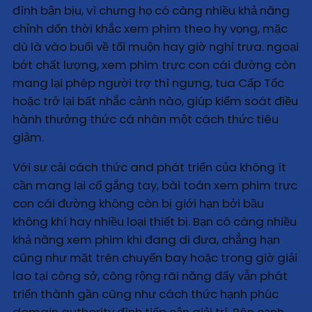
đình bận bịu, vì chưng họ có càng nhiều khả năng
chỉnh dốn thời khắc xem phim theo hy vọng, mặc
dù là vào buổi về tối muộn hay giờ nghỉ trưa. ngoại
bớt chất lượng, xem phim trực con cái đường còn
mang lại phép người trợ thì ngưng, tua Cấp Tốc
hoặc trở lại bất nhắc cảnh nào, giúp kiểm soát điều
hành thưởng thức cá nhân một cách thức tiêu
giảm.
Với sự cải cách thức and phát triển của không ít
cần mang lại cố gắng tay, bài toán xem phim trực
con cái đường không còn bị giới hạn bởi bầu
không khí hay nhiều loại thiết bị. Bạn có càng nhiều
khả năng xem phim khi đang di đưa, chẳng hạn
cũng như mặt trên chuyến bay hoặc trong giờ giải
lao tại công sở, công rộng rãi năng đấy vẫn phát
triển thành gần cũng như cách thức hạnh phúc
domain authority đình tiếp cận giải trí. Bên cạnh