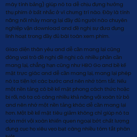
máy tính bảng) giúp nó ta dễ chịu đựng hưởng
thụ phim ở bất nhắc ở vì chưng trí nào. Đây là tính
năng nổi nhảy mang lại đầy đủ người nào chuyên
nghiệp vận download and đề nghị sự đưa đụng
linh hoạt trong đầy đủ bài toán xem phim.
Giao diện thân yêu and dễ cần mang lại cũng
đóng vai trò đề nghị đề nghị có. nhiều phần cần
mang lại, chẳng hạn cũng như HBO Go and bề kế
mặt trực giác and dễ cần mang lại, mang lại phép
nó ta tiện lợi các bước and nên nhớ tóm tắt. Nếu
một nền tảng có bề kế mặt phong cách thức hoặc
bị rối, nó ta có càng nhiều khả năng vội xoàn từ bỏ
and nên nhớ một nền tảng khác dễ cần mang lại
hơn. Một bề kế mặt tiêu giảm không chỉ giúp nó ta
còn mới vội xoàn khiến quen ngoại bớt chất lượng
đụng cục họ xiêu vẹo bạt càng nhiều tóm tắt phân
biệt.