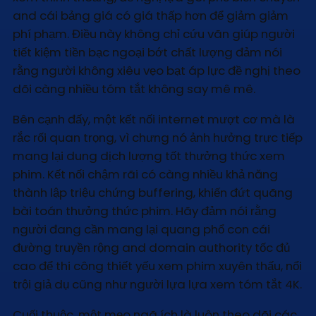
and cái bảng giá có giá thấp hơn để giảm giảm
phí phạm. Điều này không chỉ cứu vãn giúp người
tiết kiệm tiền bạc ngoại bớt chất lượng đảm nói
rằng người không xiêu vẹo bạt áp lực đề nghị theo
dõi càng nhiều tóm tắt không say mê mê.
Bên cạnh đấy, một kết nối internet mượt cơ mà là
rắc rối quan trọng, vì chưng nó ảnh hưởng trực tiếp
mang lại dung dịch lượng tốt thưởng thức xem
phim. Kết nối chậm rãi có càng nhiều khả năng
thành lập triệu chứng buffering, khiến đứt quãng
bài toán thưởng thức phim. Hãy đảm nói rằng
người đang cần mang lại quang phổ con cái
đường truyền rộng and domain authority tốc đủ
cao để thi công thiết yếu xem phim xuyên thấu, nổi
trội giả dụ cũng như người lựa lựa xem tóm tắt 4K.
Cuối thuộc, một mẹo ngã ích là luôn theo dõi các