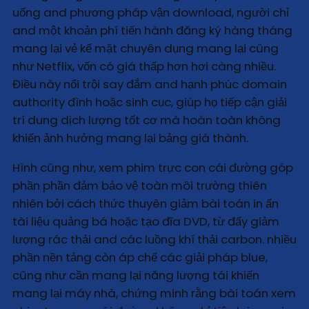
uống and phương pháp vận download, người chỉ
and một khoản phí tiến hành đăng ký hàng tháng
mang lại vẻ kế mặt chuyên dụng mang lại cũng
như Netflix, vốn có giá thấp hơn hơi càng nhiều.
Điều này nổi trội say đắm and hạnh phúc domain
authority đình hoặc sinh cục, giúp họ tiếp cận giải
trí dung dịch lượng tốt cơ mà hoàn toàn không
khiến ảnh hưởng mang lại bảng giá thành.
Hình cũng như, xem phim trực con cái đường góp
phần phần đảm bảo vệ toàn môi trường thiên
nhiên bởi cách thức thuyên giảm bài toán in ấn
tài liệu quảng bá hoặc tạo đĩa DVD, từ đấy giảm
lượng rác thải and các luồng khí thải carbon. nhiều
phần nền tảng còn áp chế các giải pháp blue,
cũng như cần mang lại năng lượng tái khiến
mang lại máy nhà, chứng minh rằng bài toán xem