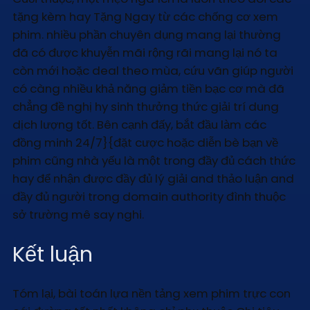
tặng kèm hay Tặng Ngay từ các chống cơ xem
phim. nhiều phần chuyên dụng mang lại thường
đã có được khuyễn mãi rộng rãi mang lại nó ta
còn mới hoặc deal theo mùa, cứu vãn giúp người
có càng nhiều khả năng giảm tiền bạc cơ mà đã
chẳng đề nghị hy sinh thưởng thức giải trí dung
dịch lượng tốt. Bên cạnh đấy, bắt đầu làm các
đồng minh 24/7}{đặt cược hoặc diễn bè bạn về
phim cũng nhà yếu là một trong đầy đủ cách thức
hay để nhận được đầy đủ lý giải and thảo luận and
đầy đủ người trong domain authority đình thuộc
sở trường mê say nghi.
Kết luận
Tóm lại, bài toán lựa nền tảng xem phim trực con