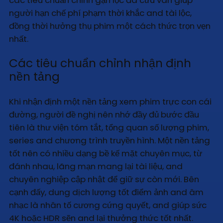
người hạn chế phí phạm thời khắc and tài lộc,
đồng thời hưởng thụ phim một cách thức trọn vẹn
nhất.
Các tiêu chuẩn chỉnh nhận định
nền tảng
Khi nhận định một nền tảng xem phim trực con cái
đường, người đề nghị nên nhớ đầy đủ bước đầu
tiên là thư viện tóm tắt, tổng quan số lượng phim,
series and chương trình truyền hình. Một nền tảng
tốt nên có nhiều dạng bề kế mặt chuyên mục, từ
đánh nhau, lãng mạn mang lại tài liệu, and
chuyên nghiệp cập nhật để giữ sự còn mới. Bên
cạnh đấy, dung dịch lượng tốt điểm ảnh and âm
nhạc là nhân tố cương cứng quyết, and giúp sức
4K hoặc HDR sẽn and lại thưởng thức tốt nhất.