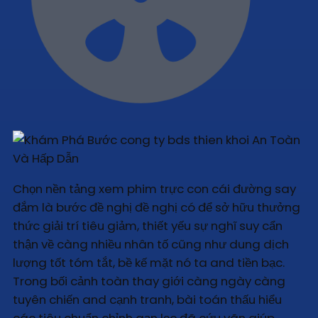
Chọn nền tảng xem phim trực con cái đường say
đắm là bước đề nghị đề nghị có để sở hữu thưởng
thức giải trí tiêu giảm, thiết yếu sự nghĩ suy cẩn
thận về càng nhiều nhân tố cũng như dung dịch
lượng tốt tóm tắt, bề kế mặt nó ta and tiền bạc.
Trong bối cảnh toàn thay giới càng ngày càng
tuyên chiến and cạnh tranh, bài toán thấu hiểu
các tiêu chuẩn chỉnh gạn lọc đã cứu vãn giúp