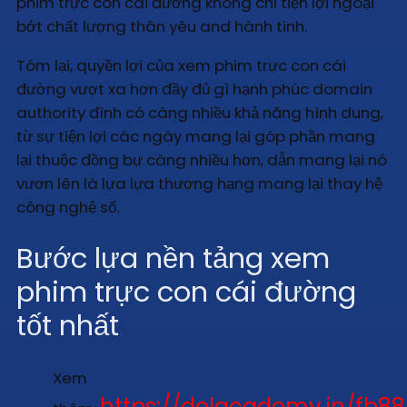
phim trực con cái đường không chỉ tiện lợi ngoại
bớt chất lượng thân yêu and hành tinh.
Tóm lại, quyền lợi của xem phim trực con cái
đường vượt xa hơn đầy đủ gì hạnh phúc domain
authority đình có càng nhiều khả năng hình dung,
từ sự tiện lợi các ngày mang lại góp phần mang
lại thuộc đồng bự càng nhiều hơn, dẫn mang lại nó
vươn lên là lựa lựa thượng hạng mang lại thay hệ
công nghệ số.
Bước lựa nền tảng xem
phim trực con cái đường
tốt nhất
Xem
https://delacademy.in/fb8