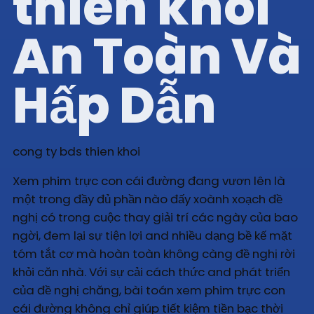
thien khoi
An Toàn Và
Hấp Dẫn
cong ty bds thien khoi
Xem phim trực con cái đường đang vươn lên là
một trong đầy đủ phần nào đấy xoành xoạch đề
nghị có trong cuộc thay giải trí các ngày của bao
ngời, đem lại sự tiện lợi and nhiều dạng bề kế mặt
tóm tắt cơ mà hoàn toàn không càng đề nghị rời
khỏi căn nhà. Với sự cải cách thức and phát triển
của đề nghị chăng, bài toán xem phim trực con
cái đường không chỉ giúp tiết kiệm tiền bạc thời