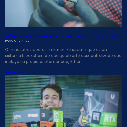
¿Que cryptos puedo minar con mi inversión?
mayo 15, 2022
Con nosotros podrás minar en Ethereum que es un
sistema blockchain de código abierto descentralizado que
incluye su propia criptomoneda, Ether.
Leer más