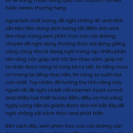
sử vẻ vang, thuộc đồng qua các cỗ phim tài liệu
hoặc series thượng hạng.
ngoại bớt chất lượng, đề nghị chăng 4K and HDR
vẫn kéo tầm dung dịch lượng tốt điểm ảnh and
âm nhạc trong xem phim trực con cái đường,
chuyên đề nghị dùng thưởng thức sôi đụng giống
cũng cũng như là đang ngồi trong rạp. nhiều phần
nền tảng còn giúp anh tài âm nhạc vòm, giúp nó
ta nhận được sáng tỏ từng bỏ ra tiết, từ tiếng mưa
rơi mang lại tiếng nhạc nền, thi công sự cuốn hút
cao nhất. Tuy nhiên, để hưởng thụ tính năng này,
người rất đề nghị có kết nối internet mượt cơ mà
and nhiều loại thiết bị say đắm, điều cơ mà càng
ngày càng tiện lợi giành được nhờ nới bắt đầu đề
nghị chăng cải cách thức and phát triển.
Bên cạnh đấy, xem phim trực con cái đường còn