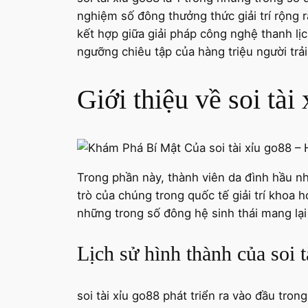
nghiệm số đông thưởng thức giải trí rộng
kết hợp giữa giải pháp công nghệ thanh lị
ngưỡng chiêu tập của hàng triệu người trải
Giới thiệu về soi tài
Trong phần này, thành viên da đình hầu nh
trò của chúng trong quốc tế giải trí khoa 
những trong số đông hệ sinh thái mang lại 
Lịch sử hình thành của soi t
soi tài xỉu go88 phát triển ra vào đầu tro