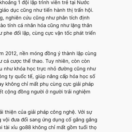
khoảng 1 đội lập trình viên trẻ tại Nước
iáo dục cũng như tiến hành thị trấn hội.
g, nghiên cứu cũng như phân tích định
vào tính cá nhân hóa cũng như lặng thân
ư phe đối lập, cùng cực vận tốc phát triển
ăm 2012, nền móng đồng ý thành lập cùng
 cá cược thể thao. Tuy nhiên, còn còn
hầu như khóa học trực nhỏ đường cũng như
công ty quốc tế, giúp nâng cấp hóa học số
ày không chỉ mất phụ cùng cực giải pháp
iết cộng đồng người ở người trải nghiệm
 thiện của giải pháp công nghệ. Với sự
 vội đưa đổi sang ứng dụng cố gắng gắng
i tài xỉu go88 không chỉ mất gồm tuổi thọ