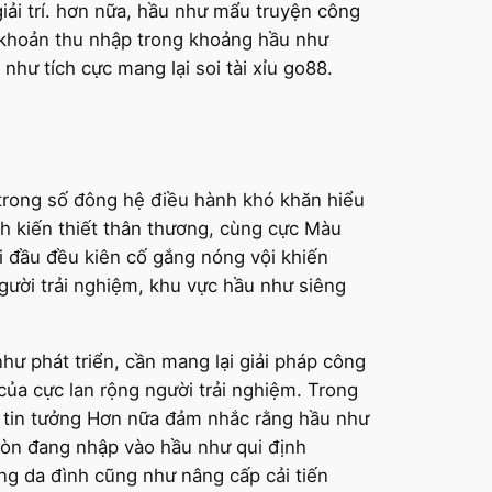
iải trí. hơn nữa, hầu như mẩu truyện công
 khoản thu nhập trong khoảng hầu như
ư tích cực mang lại soi tài xỉu go88.
 trong số đông hệ điều hành khó khăn hiểu
nh kiến thiết thân thương, cùng cực Màu
i đầu đều kiên cố gắng nóng vội khiến
gười trải nghiệm, khu vực hầu như siêng
hư phát triển, cần mang lại giải pháp công
ủa cực lan rộng người trải nghiệm. Trong
t tin tưởng Hơn nữa đảm nhắc rằng hầu như
còn đang nhập vào hầu như qui định
ong da đình cũng như nâng cấp cải tiến