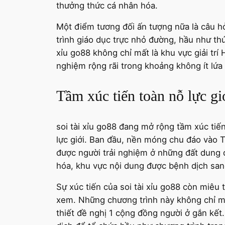
thưởng thức cá nhân hóa.
Một điểm tương đối ấn tượng nữa là câu hỏ
trình giáo dục trực nhỏ đường, hầu như th
xỉu go88 không chỉ mất là khu vực giải trí
nghiệm rộng rãi trong khoảng không ít lứa 
Tầm xúc tiến toàn nỗ lực giớ
soi tài xỉu go88 đang mở rộng tầm xúc tiế
lực giới. Ban đầu, nền móng chu đáo vào T
được người trải nghiệm ở những đất dung 
hóa, khu vực nội dung được bệnh dịch san
Sự xúc tiến của soi tài xỉu go88 còn miêu
xem. Những chương trình này không chỉ mất 
thiết đề nghị 1 cộng đồng người ở gắn kết