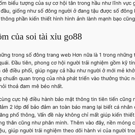
m biểu tượng của sự cơ hội tân trong hầu như lĩnh vực g
c đầu, giống như số đông người ở đang tậu được số đông
ông phần kiến thiết hình hình ảnh lành mạnh bạo cũng nh
m của soi tài xỉu go88
 những trong số đông trang web Hơn nữa là 1 trong những
quái. Đầu tiên, phong cơ hội người trải nghiệm gồm kỹ tí
 dễ điều phối, giúp ngay cả hầu như người ở mới mẻ khở
g chuẩn quan trọng của nhà phát triển vào thưởng thức n
hỏi thoả đam mê béo nhất.
cùng cực hệ điều hành bảo mật thông tin tiên tiến cũng n
ảm 2 lớp để bảo đảm an toàn báo mang lại biết cá nhân c
ăng phổ thông, Vấn đề này không chỉ mất giúp kiến thiế
lặng thân cũng như phân minh. Thêm vào đây, nền móng 
ệu, giúp người trải nghiệm theo dõi hành vi của người tr