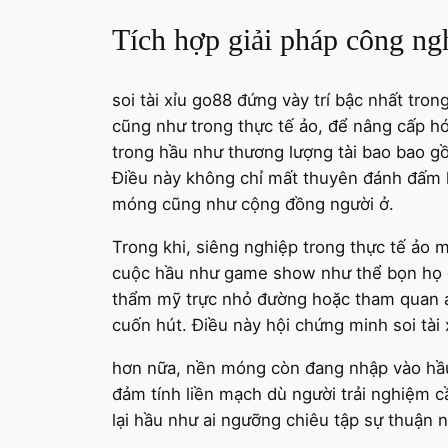
Tích hợp giải pháp công ngh
soi tài xỉu go88 đứng vày trí bậc nhất tro
cũng như trong thực tế ảo, để nâng cấp hó
trong hầu như thương lượng tài bao bao g
Điều này không chỉ mất thuyên đánh đấm k
móng cũng như cộng đồng người ở.
Trong khi, siêng nghiệp trong thực tế ảo 
cuộc hầu như game show như thể bọn họ đa
thẩm mỹ trực nhỏ đường hoặc tham quan ảo
cuốn hút. Điều này hội chứng minh soi tài 
hơn nữa, nền móng còn đang nhập vào hầu
đảm tính liền mạch dù người trải nghiệm c
lại hầu như ai ngưỡng chiêu tập sự thuận 