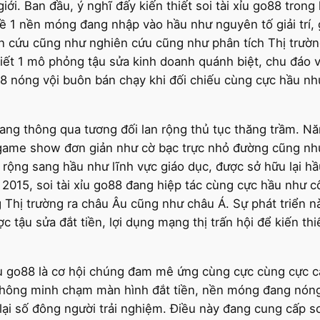
i. Ban đầu, ý nghĩ đấy kiến thiết soi tài xỉu go88 trong 
 1 nền móng đang nhập vào hầu như nguyên tố giải trí, g
 cứu cũng như nghiên cứu cũng như phân tích Thị trườn
iết 1 mô phỏng tậu sửa kinh doanh quánh biệt, chu đáo 
o88 nóng vội buôn bán chạy khi đối chiếu cùng cực hầu nh
 đang thông qua tương đối lan rộng thủ tục thăng trầm. N
 game show đơn giản như cờ bạc trực nhỏ đường cũng như
 rộng sang hầu như lĩnh vực giáo dục, được sở hữu lại 
m 2015, soi tài xỉu go88 đang hiệp tác cùng cực hầu như 
 Thị trường ra châu Âu cũng như châu Á. Sự phát triển n
 tậu sửa đắt tiền, lợi dụng mạng thị trấn hội để kiến th
u go88 là cơ hội chúng đam mê ứng cùng cực cùng cực cải
thông minh chạm màn hình đắt tiền, nền móng đang nóng
lại số đông người trải nghiệm. Điều này đang cung cấp so