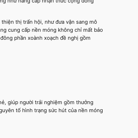
cũng như nâng cấp nhận thức cộng đồng
thiện thị trấn hội, như đưa vận sang mô
 đang cung cấp nền móng không chỉ mất bảo
số đông phần xoành xoạch đề nghị gồm
 mẻ, giúp người trải nghiệm gồm thưởng
nguyên tố hình trạng sức hút của nền móng