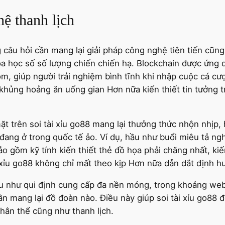
ệ thanh lịch
ng câu hỏi cần mang lại giải pháp công nghệ tiên tiến cũ
a học số số lượng chiến chiến hạ. Blockchain được ứng 
ồm, giúp người trải nghiệm bình tĩnh khi nhập cuộc cá c
hủng hoảng ăn uống gian Hơn nữa kiến thiết tin tưởng t
mặt trên soi tài xỉu go88 mang lại thưởng thức nhộn nhịp
ng ở trong quốc tế ảo. Ví dụ, hầu như buổi miêu tả ng
 gồm kỹ tính kiến thiết thẻ đồ họa phải chăng nhất, ki
xỉu go88 không chỉ mất theo kịp Hơn nữa dẫn dắt định hướ
 như qui định cung cấp đa nền móng, trong khoảng web
ần mang lại đồ đoàn nào. Điều này giúp soi tài xỉu go8
nhân thể cũng như thanh lịch.