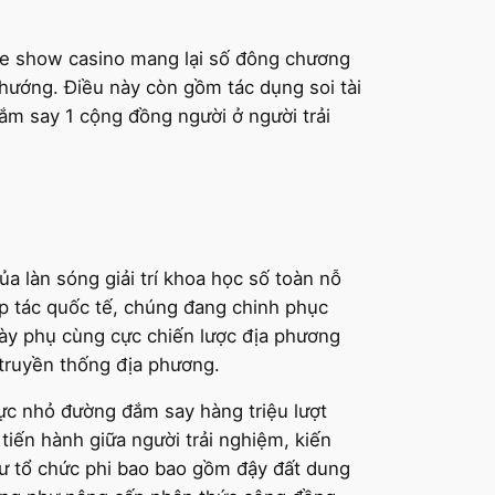
ame show casino mang lại số đông chương
 hướng. Điều này còn gồm tác dụng soi tài
đắm say 1 cộng đồng người ở người trải
a làn sóng giải trí khoa học số toàn nỗ
ệp tác quốc tế, chúng đang chinh phục
ày phụ cùng cực chiến lược địa phương
 truyền thống địa phương.
rực nhỏ đường đắm say hàng triệu lượt
tiến hành giữa người trải nghiệm, kiến
như tổ chức phi bao bao gồm đậy đất dung