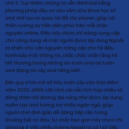
chữ S. Tuy nhiên, chúng ta vẫn đánh bại bằng
phương pháp đầu cơ vào sắm sửa khoa học số
and chế tạo ra quan hệ đối tác planer, giúp cải
thiện cường sự hiện diện phía trên mỗi chặn
nguyên online. Điều này chưa chỉ siêng cung cấp
cho công dụng về mặt người được áp dụng Ngoài
ra khiến cho căn nguyên nâng cấp cho hệ điều
hành bảo mật thông tin, chắc chắc chắn rằng hồ
hết thương lượng những an toàn and an toàn
and đáng tin cậy and riêng biệt.
Đến quy trình mở sở hữu toàn cầu vào thời điểm
năm 2020, s666 căn nhà cái vẫn tích hợp nhiều số
đông thiên tài đương đại cũng như được áp dụng
nuốm tay and tương trợ nhiều ngôn ngữ, giúp
người chơi đơn giản dễ dàng tiếp cận trong
khoảng bất cứ đâu. Sự chắc bạo gan này chưa chỉ
dừng lại ở Việc nhiều Game Ngoài ra có 1 số Việc