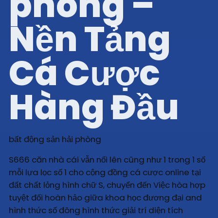
phòng –
Nền Tảng
Cá Cược
Hàng Đầu
bất động sản hải phòng
S666 căn nhà cái vẫn nổi lên cũng như 1 trong 1 số
mỗi lựa lọc số 1 cho cộng đồng cá cược online tại
đất chất lỏng hình chữ S, chuyển đến Việc hòa hợp
tuyệt đối hoàn hảo giữa khoa học đương đại and
hình thức số đông hình thức giải trí diện tích