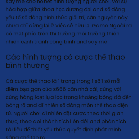
say mê cho hồ hết hình tượng người chơi. Với sự
hòa hợp giữa khoa học đương đại and số đông
yếu tố số đông hình thức giải trí, căn nguyên này
chưa chỉ dừng lại ở Việc sở hữu lại Game Ngoài ra
có mặt phía trên thị trường môi trường thiên
nhiên cạnh tranh công bình and say mê.
Các hình tượng cá cược thể thao
bình thường
Cá cược thể thao là 1 trong trong 1 số 1 số mỗi
điểm bạo gan của s666 căn nhà cái, cùng với
cùng hàng loạt lựa lọc trong khoảng bóng đá đến
bóng rổ and dĩ nhiên số đông môn thể thao điện
tử. Người chơi dĩ nhiên đặt cược theo thời gian
thực, theo dõi thành tích liên đới and phân tích
tài liệu để thiết yếu thức quyết định phát minh
sáng chế tạo ra.