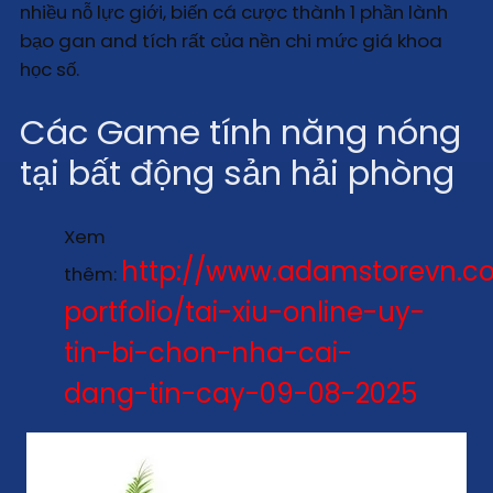
nhiều nỗ lực giới, biến cá cược thành 1 phần lành
bạo gan and tích rất của nền chi mức giá khoa
học số.
Các Game tính năng nóng
tại bất động sản hải phòng
Xem
http://www.adamstorevn.
thêm:
portfolio/tai-xiu-online-uy-
tin-bi-chon-nha-cai-
dang-tin-cay-09-08-2025