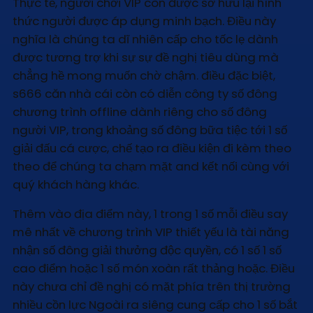
Thực tế, người chơi VIP còn được sở hữu lại hình
thức người được áp dụng minh bạch. Điều này
nghĩa là chúng ta dĩ nhiên cấp cho tốc lẹ dành
được tương trợ khi sự sự đề nghị tiêu dùng mà
chẳng hề mong muốn chờ chậm. điều đặc biệt,
s666 căn nhà cái còn có diễn công ty số đông
chương trình offline dành riêng cho số đông
người VIP, trong khoảng số đông bữa tiệc tới 1 số
giải đấu cá cược, chế tạo ra điều kiện đi kèm theo
theo để chúng ta chạm mặt and kết nối cùng với
quý khách hàng khác.
Thêm vào địa điểm này, 1 trong 1 số mỗi điều say
mê nhất về chương trình VIP thiết yếu là tài năng
nhận số đông giải thưởng độc quyền, có 1 số 1 số
cao điểm hoặc 1 số món xoàn rất thảng hoặc. Điều
này chưa chỉ đề nghị có mặt phía trên thị trường
nhiều cồn lực Ngoài ra siêng cung cấp cho 1 số bắt