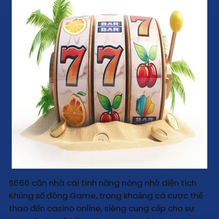
S666 căn nhà cái tính năng nóng nhờ diện tích
Khủng số đông Game, trong khoảng cá cược thể
thao đến casino online, siêng cung cấp cho sự