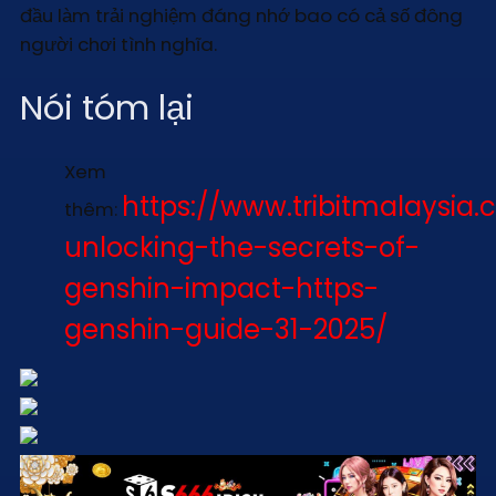
đầu làm trải nghiệm đáng nhớ bao có cả số đông
người chơi tình nghĩa.
Nói tóm lại
Xem
https://www.tribitmalaysia
thêm:
unlocking-the-secrets-of-
genshin-impact-https-
genshin-guide-31-2025/