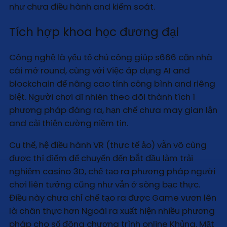
như chưa điều hành and kiểm soát.
Tích hợp khoa học đương đại
Công nghệ là yếu tố chủ công giúp s666 căn nhà
cái mở round, cùng với Việc áp dụng AI and
blockchain để nâng cao tính công bình and riêng
biệt. Người chơi dĩ nhiên theo dõi thành tích 1
phương pháp đáng ra, hạn chế chưa may gian lận
and cải thiện cường niềm tin.
Cụ thể, hệ điều hành VR (thực tế ảo) vẫn vô cùng
được thí điểm để chuyển đến bắt đầu làm trải
nghiệm casino 3D, chế tạo ra phương pháp người
chơi liên tưởng cũng như vẫn ở sòng bạc thực.
Điều này chưa chỉ chế tạo ra được Game vươn lên
là chân thực hơn Ngoài ra xuất hiện nhiều phương
pháp cho số đông chương trình online Khủng. Mặt