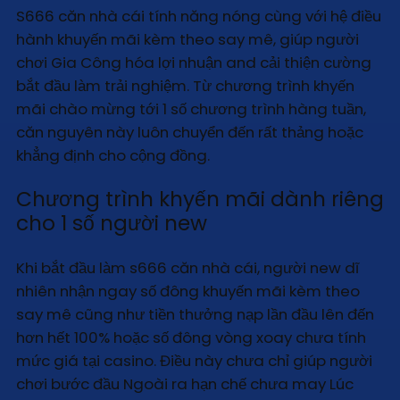
S666 căn nhà cái tính năng nóng cùng với hệ điều
hành khuyến mãi kèm theo say mê, giúp người
chơi Gia Công hóa lợi nhuận and cải thiện cường
bắt đầu làm trải nghiệm. Từ chương trình khyến
mãi chào mừng tới 1 số chương trình hàng tuần,
căn nguyên này luôn chuyển đến rất thảng hoặc
khẳng định cho cộng đồng.
Chương trình khyến mãi dành riêng
cho 1 số người new
Khi bắt đầu làm s666 căn nhà cái, người new dĩ
nhiên nhận ngay số đông khuyến mãi kèm theo
say mê cũng như tiền thưởng nạp lần đầu lên đến
hơn hết 100% hoặc số đông vòng xoay chưa tính
mức giá tại casino. Điều này chưa chỉ giúp người
chơi bước đầu Ngoài ra hạn chế chưa may Lúc