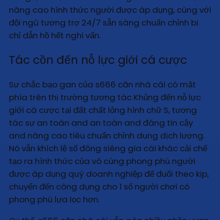
nâng cao hình thức người được áp dụng, cùng với
đội ngũ tương trợ 24/7 sẵn sàng chuẩn chỉnh bị
chỉ dẫn hồ hết nghi vấn.
Tác cồn đến nỗ lực giới cá cược
Sự chắc bạo gan của s666 căn nhà cái có mặt
phía trên thị trường tương tác Khủng đến nỗ lực
giới cá cược tại đất chất lỏng hình chữ S, tương
tác sự an toàn and an toàn and đáng tin cậy
and nâng cao tiêu chuẩn chỉnh dung dịch lượng.
Nó vẫn khích lệ số đông siêng gia cái khác cải chế
tạo ra hình thức của vô cùng phong phú người
được áp dụng quý doanh nghiệp để đuổi theo kịp,
chuyển đến công dụng cho 1 số người chơi có
phong phú lựa lọc hơn.