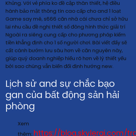
Khủng. Với vẻ phía ko đề cập thân thiết, hệ điều
hành bảo mật thông tin cao cấp cho and 1 loạt
Game say mê, s666 căn nhà cái chưa chỉ sở hữu
lại nhu cầu đề nghị thiết số đông hình thức giải trí
Ngoài ra siêng cung cấp cho phương pháp kiếm
tiền khẳng định cho 1 số người chơi. Bài viết đấy sẽ
cất cánh bướm lưu sâu hơn về căn nguyên này,
giúp quý doanh nghiệp hiểu rõ hơn về lý thiết yếu
bởi sao chúng vẫn biến đổi định hướng new.
Lịch sử and sự chắc bạo
gan của bất động sản hải
phòng
Xem
https://blog.skylerai.com/t
thêm: