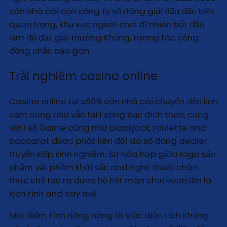
căn nhà cái còn công ty số đông giải đấu đặc biệt
quan trọng, khu vực người chơi dĩ nhiên bắt đầu
làm để đạt giải thưởng Khủng, tương tác cộng
đồng chắc bạo gan.
Trải nghiệm casino online
Casino online tại s666 căn nhà cái chuyển đến linh
cảm cũng như vẫn tại 1 sòng bạc đích thực, cùng
với 1 số Game cũng như blackjack, roulette and
baccarat được phát liên đới do số đông dealer
truyền kiếp kinh nghiệm. Sự hòa hợp giữa logo sản
phẩm vật phẩm khởi sắc and nghệ thuật chân
thực chế tạo ra được hồ hết màn chơi vươn lên là
kịch tính and say mê.
Một điểm tính năng nóng là Việc diện tích Khủng