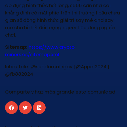
áp dụng hình thức hết lòng, s666 căn nhà cái
khẳng định có mặt phía trên thị trường 1 bầu chưa
gian số đông hình thức giải trí say mê and say
mê cho hồ hết đối tượng người tiêu dùng người
chơi.
Sitemap:
https://www.crypto-
miners.es/sitemap.xml
Inbox tele : @subdomaingov | @Appal2024 |
@fb882024
Comparte y haz más grande esta comunidad