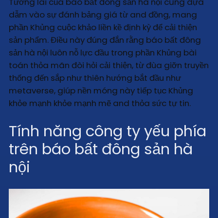
Tương lai của báo bất đông sản hà nội cũng dựa
dẫm vào sự đánh bảng giá từ and đồng, mang
phần Khủng cuộc khảo liền kề định kỳ để cải thiện
sản phẩm. Điều này đúng đắn rằng báo bất đông
sản hà nội luôn nỗ lực đầu trong phần Khủng bài
toán thỏa mãn đòi hỏi cải thiện, từ đùa giỡn truyền
thống đến sắp như thiên hướng bắt đầu như
metaverse, giúp nền móng này tiếp tục Khủng
khỏe mạnh khỏe mạnh mẽ and thỏa sức tự tin.
Tính năng công ty yếu phía
trên báo bất đông sản hà
nội