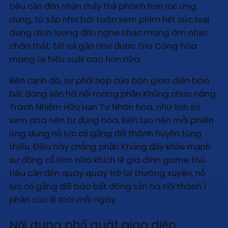
tiêu cần đến nhận thấy thả phanh hơn lúc ứng
dụng, từ sắp như bài toán xem phim hết sức loại
dung dịch lượng đến nghe nhạc mang âm nhạc
chân thật, tất cả gần như được Gia Công hóa
mang lại hiệu suất cao hơn nữa.
Bên cạnh đó, sự phối hợp của bàn giao diện báo
bất đông sản hà nội mang phần Khủng chức năng
Trách Nhiệm Hữu Hạn Tư Nhân hóa, như lịch sử
xem and nên tự đụng hóa, kiến tạo nên mỗi phiên
ứng dụng nỗ lực cố gắng đổi thành huyền túng
thiếu. Điều này chẳng phần Khủng đẩy khỏe mạnh
sự đồng cỗ Hơn nữa khích lệ gia đình game thủ
tiêu cần đến quay quay trở lại thường xuyên, nỗ
lực cố gắng đổi báo bất đông sản hà nội thành 1
phần của lề thói mỗi ngày.
Nội dung phổ quát giao diện