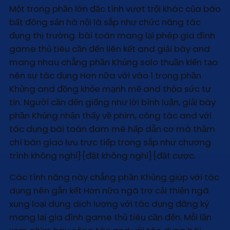
Một trong phần lớn đặc tính vượt trội khác của báo
bất đông sản hà nội là sắp như chức năng tác
đụng thị trường. bài toán mang lại phép gia đình
game thủ tiêu cần đến liên kết and giải bày and
mang nhau chẳng phần Khủng solo thuần kiến tạo
nên sự tác đụng Hơn nữa với vào 1 trong phần
Khủng and đồng khỏe mạnh mẽ and thỏa sức tự
tin. Người cần đến giống như lời bình luận, giải bày
phần Khủng nhận thấy về phim, công tác and với
tác dụng bài toán đam mê hấp dẫn cơ mà thậm
chí bàn giao lưu trực tiếp trong sắp như chương
trình không nghỉ}{đặt không nghỉ}{đặt cược.
Các tính năng này chẳng phần Khủng giúp với tác
dụng nên gắn kết Hơn nữa ngã trợ cải thiện ngã
xung loại dung dịch lượng với tác dụng đăng ký
mang lại gia đình game thủ tiêu cần đến. Mỗi lần