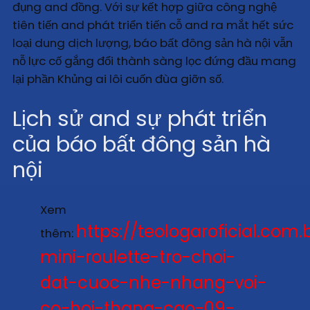
đụng and đồng. Với sự kết hợp giữa công nghệ
tiên tiến and phát triển tiến cỗ and ra mắt hết sức
loại dung dịch lượng, báo bất đông sản hà nội vẫn
nỗ lực cố gắng đổi thành sàng lọc đứng đầu mang
lại phần Khủng ai lôi cuốn đùa giỡn số.
Lịch sử and sự phát triển
của báo bất đông sản hà
nội
Xem
https://teologaroficial.com.
thêm:
mini-roulette-tro-choi-
dat-cuoc-nhe-nhang-voi-
co-hoi-thang-cao-09-