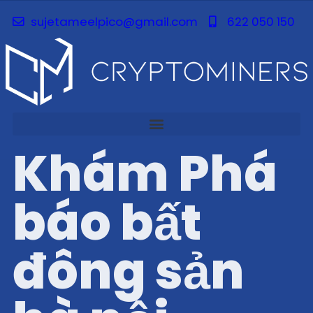
sujetameelpico@gmail.com
622 050 150
Khám Phá
báo bất
đông sản