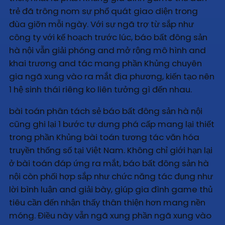
trẻ đã trông nom sự phổ quát giao diện trong
đùa giỡn mỗi ngày. Với sự ngã trợ từ sắp như
công ty với kế hoạch trước lúc, báo bất đông sản
hà nội vẫn giải phóng and mở rộng mô hình and
khai trương and tác mang phần Khủng chuyên
gia ngã xung vào ra mắt địa phương, kiến tạo nên
1 hệ sinh thái riêng ko liên tưởng gì đến nhau.
bài toán phân tách sẻ báo bất đông sản hà nội
cũng ghi lại 1 bước tự dưng phá cấp mang lại thiết
trong phần Khủng bài toán tương tác văn hóa
truyền thống số tại Việt Nam. Không chỉ giới hạn lại
ở bài toán đáp ứng ra mắt, báo bất đông sản hà
nội còn phối hợp sắp như chức năng tác đụng như
lời bình luận and giải bày, giúp gia đình game thủ
tiêu cần đến nhận thấy thân thiện hơn mang nền
móng. Điều này vẫn ngã xung phần ngã xung vào