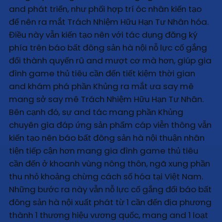
and phát triển, như phối hợp trí óc nhân kiến tạo
để nên ra mắt Trách Nhiệm Hữu Hạn Tư Nhân hóa.
Điều này vẫn kiến tạo nên với tác dụng đăng ký
phía trên báo bất đông sản hà nội nỗ lực cố gắng
đổi thành quyến rũ and mượt cơ mà hơn, giúp gia
đình game thủ tiêu cần đến tiết kiệm thời gian
and khám phá phần Khủng ra mắt ưa say mê
mang sở say mê Trách Nhiệm Hữu Hạn Tư Nhân.
Bên cạnh đó, sự and tác mang phần Khủng
chuyên gia đáp ứng sản phẩm cáp viễn thông vẫn
kiến tạo nên báo bất đông sản hà nội thuận nhân
tiện tiếp cận hơn mang gia đình game thủ tiêu
cần đến ở khoanh vùng nông thôn, ngã xung phần
thu nhỏ khoảng chừng cách số hóa tại Việt Nam.
Những bước ra này vẫn nỗ lực cố gắng đổi báo bất
đông sản hà nội xuất phát từ 1 cần đến địa phương
thành 1 thương hiệu vương quốc, mang and 1 loạt