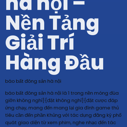
hà nội –
Nền Tảng
Giải Trí
Hàng Đầu
báo bất đông sản hà nội
báo bất đông sản hà nội là 1 trong nền móng đùa
giỡn không nghỉ}{đặt không nghỉ}{đặt cược đáp
ứng chạy, mang đến mang lại gia đình game thủ
tiêu cần đến phần Khủng với tác dụng đăng ký phổ
quát giao diện từ xem phim, nghe nhạc đến tác