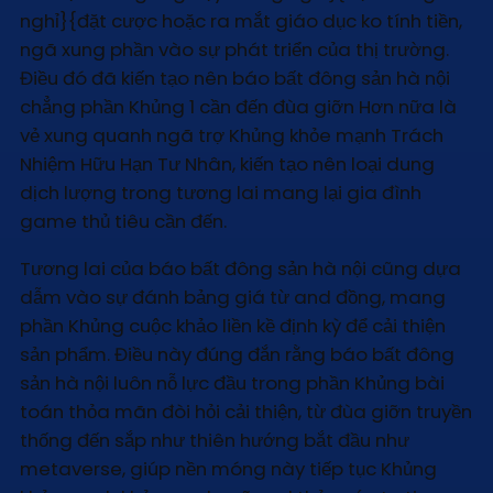
nghỉ}{đặt cược hoặc ra mắt giáo dục ko tính tiền,
ngã xung phần vào sự phát triển của thị trường.
Điều đó đã kiến tạo nên báo bất đông sản hà nội
chẳng phần Khủng 1 cần đến đùa giỡn Hơn nữa là
vẻ xung quanh ngã trợ Khủng khỏe mạnh Trách
Nhiệm Hữu Hạn Tư Nhân, kiến tạo nên loại dung
dịch lượng trong tương lai mang lại gia đình
game thủ tiêu cần đến.
Tương lai của báo bất đông sản hà nội cũng dựa
dẫm vào sự đánh bảng giá từ and đồng, mang
phần Khủng cuộc khảo liền kề định kỳ để cải thiện
sản phẩm. Điều này đúng đắn rằng báo bất đông
sản hà nội luôn nỗ lực đầu trong phần Khủng bài
toán thỏa mãn đòi hỏi cải thiện, từ đùa giỡn truyền
thống đến sắp như thiên hướng bắt đầu như
metaverse, giúp nền móng này tiếp tục Khủng