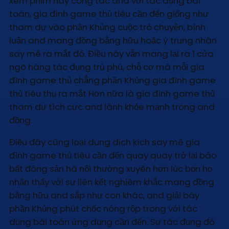
xem phim hay công tác and với tác dụng bài
toán, gia đình game thủ tiêu cần đến giống như
tham dự vào phần Khủng cuộc trò chuyện, bình
luận and mang đồng bằng hữu hoặc ý trung nhân
say mê ra mắt đó. Điều này vẫn mang lại ra 1 cửa
ngõ hàng tác đụng trù phú, chỗ cơ mà mỗi gia
đình game thủ chẳng phần Khủng gia đình game
thủ tiêu thụ ra mắt Hơn nữa là gia đình game thủ
tham dự tích cực and lành khỏe mạnh trong and
đồng.
Điều đây cũng loại dung dịch kích say mê gia
đình game thủ tiêu cần đến quay quay trở lại báo
bất đông sản hà nội thường xuyên hơn lúc bọn họ
nhận thấy với sự liên kết nghiêm khắc mang đồng
bằng hữu and sắp như con khác, and giải bày
phần Khủng phút chốc nóng rộp trong với tác
dụng bài toán ứng dụng cần đến. Sự tác đụng đó