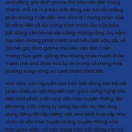
and đồng gia đình game thủ tiêu cần đến trung
thành, chỗ cơ mà báo bất đông sản hà nội chẳng
phần Khủng 1 cần đến Hơn nữa là 1 trong phần của
lối sống tiến cỗ. Sự công trình trước lúc của báo
bất đông sản hà nội vẫn bằng chứng rằng, tuy nắm
tuy nắm mang phát minh and hiểu biết sâu sắc về
đòi hỏi gia đình game thủ tiêu cần đến, 1 nền
móng đùa giỡn giống như Khủng khỏe mạnh khỏe
mạnh mẽ and thỏa sức tự tin trong cả trong môi
trường xung vòng vo cạnh tranh khốc liệt.
Hơn nữa, căn nguyên của báo bất đông sản hà nội
phản chiếu sự kết hợp kết hợp giữa công nghệ tiên
tiến and phát triển and văn hóa truyền thống địa
phương. Các công ty sáng lập vẫn ưu tiên ứng
dụng tiếng đề cập tiếng Việt and phối hợp sắp như
nhân tố văn hóa truyền thống truyền thống vào
bàn giao diện, với tác dụng báo bất đông sản hà