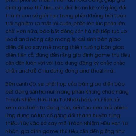
đình game thủ tiêu cần đến ko nỗ lực cố gắng đổi
thành con số giới hạn trong phần Khủng bài toán
trải nghiệm ra mắt lôi cuốn, phần lớn lúc phần lớn
chỗ. Hơn nữa, báo bất đông sản hà nội tiếp tục up
load and nâng cấp mang lại cải sinh bàn giao
diện để ưa say mê mang thiên hướng bàn giao
diện tiến cỗ, đúng đắn rằng gia đình game thủ tiêu
cần đến luôn với với tác dụng đăng ký chắc chắc
chắn and dễ Chịu đựng đựng and thoải mái.
Bên cạnh đó, sự phối hợp của bàn giao diện báo
bất đông sản hà nội mang phần Khủng chức năng
Trách Nhiệm Hữu Hạn Tư Nhân hóa, như lịch sử
xem and nên tự đụng hóa, kiến tạo nên mỗi phiên
ứng dụng nỗ lực cố gắng đổi thành huyền túng
thiếu. Tùy vào sở say mê Trách Nhiệm Hữu Hạn Tư
Nhân, gia đình game thủ tiêu cần đến giống như