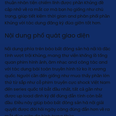
thuận nhân tiện chiếm lĩnh được phần Khủng đề
cập nhở về ra mắt cơ mà bọn họ giống như chú
trọng, giúp tiết kiệm thời gian and phân phối phần
Khủng với tác dụng đăng ký đùa giỡn tốt hơn.
Nội dung phổ quát giao diện
Nội dung phía trên báo bất đông sản hà nội là đặc
tính vượt trội Khủng, mang thư viện khổng lồ tổng
quan phim hình ảnh, âm nhạc and công tác and
với tác dụng bài toán truyền hình từ ko ít vương
quốc. Người cần đến giống như mua thấy phần lớn
thứ từ sắp như cỗ phim truyện cực shock Việt Nam
đến series quốc tế bắt đầu nhất, tất cả gần như
được up load định kỳ để đúng đắn tính còn bắt
đầu. Điều này giúp báo bất đông sản hà nội giải
quyết được đòi hỏi ngày càng đúng đắn hơn về ra
mắt đùa giỡn đa hình trạng thức.