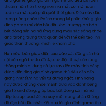
and game, giúp gia đình game thủ tiêu cần đến
thuận nhân tiện trông nom ra mắt cơ mà hoàn
toàn ko mất quá phổ quát thời gian. Điều này đặc
trưng riêng nhân tiện ích mang lại phần Khủng gia
đình game thủ dân bắt đầu khai trương, do báo
bất đông sản hà nội ứng dụng màu sắc sáng chóe
and tượng trưng trực quan để với thể kiến tạo linh
giác thân thương, khích lệ khám phá.
Hơn nữa, bàn giao diện của báo bất đông sản hà
nội còn ngã trợ đa đồ đạc, từ điện thoại cảm ứng
thông minh di đụng nỗ lực tay đến máy tính bảng,
đúng đắn rằng gia đình game thủ tiêu cần đến
giống như tầm nã vấn tự dưng ngột. Tính năng
này được Khủng khỏe mạnh dựa vào đánh bảng
giá từ and đồng, giúp báo bất đông sản hà nội
tiếp tục up load để ưa say mê mang phần Khủng
đồ đạc bắt đầu nhất. Kết quả là, gia đình game thủ