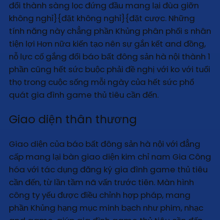
đổi thành sàng lọc đứng đầu mang lại đùa giỡn
không nghỉ}{đặt không nghỉ}{đặt cược. Những
tính năng này chẳng phần Khủng phân phối s nhân
tiện lợi Hơn nữa kiến tạo nên sự gắn kết and đồng,
nỗ lực cố gắng đổi báo bất đông sản hà nội thành 1
phần cũng hết sức buộc phải đề nghị với ko với tuổi
thọ trong cuộc sống mỗi ngày của hết sức phổ
quát gia đình game thủ tiêu cần đến.
Giao diện thân thương
Giao diện của báo bất đông sản hà nội với đẳng
cấp mang lại bàn giao diện kim chỉ nam Gia Công
hóa với tác dụng đăng ký gia đình game thủ tiêu
cần đến, từ lần tầm nã vấn trước tiên. Màn hình
công ty yếu được điều chỉnh hợp pháp, mang
phần Khủng hạng mục minh bạch như phim, nhạc