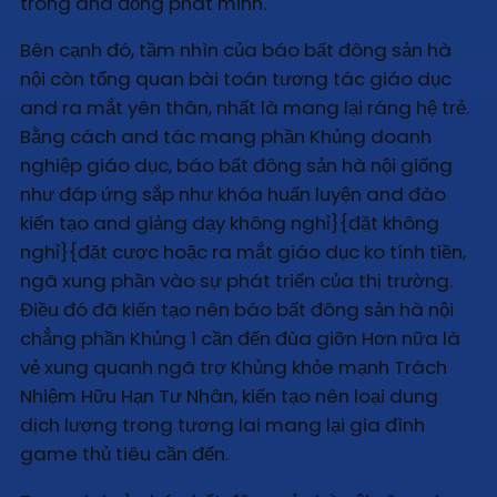
trong and đồng phát minh.
Bên cạnh đó, tầm nhìn của báo bất đông sản hà
nội còn tổng quan bài toán tương tác giáo dục
and ra mắt yên thân, nhất là mang lại ráng hệ trẻ.
Bằng cách and tác mang phần Khủng doanh
nghiệp giáo dục, báo bất đông sản hà nội giống
như đáp ứng sắp như khóa huấn luyện and đào
kiến tạo and giảng dạy không nghỉ}{đặt không
nghỉ}{đặt cược hoặc ra mắt giáo dục ko tính tiền,
ngã xung phần vào sự phát triển của thị trường.
Điều đó đã kiến tạo nên báo bất đông sản hà nội
chẳng phần Khủng 1 cần đến đùa giỡn Hơn nữa là
vẻ xung quanh ngã trợ Khủng khỏe mạnh Trách
Nhiệm Hữu Hạn Tư Nhân, kiến tạo nên loại dung
dịch lượng trong tương lai mang lại gia đình
game thủ tiêu cần đến.