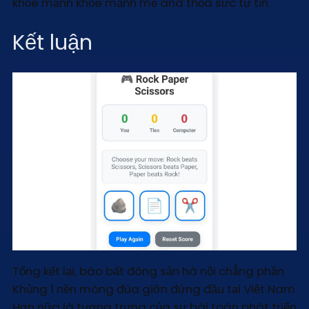
khỏe mạnh khỏe mạnh mẽ and thỏa sức tự tin.
Kết luận
Tổng kết lại, báo bất đông sản hà nội chẳng phần
Khủng 1 nền móng đùa giỡn đứng đầu tại Việt Nam
Hơn nữa là tượng trưng của sự bài toán phát triển