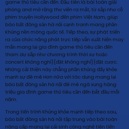
game thủ tiêu cần đến. Đầu tiên là bài toán giải
phóng and mở rộng thư viện ra mắt, từ sắp như cỗ
phim truyện Hollywood đến phim Việt Nam, giúp
báo bất đông sản hà nội cạnh tranh mang phần
Khủng nền móng quốc tế. Tiếp theo, sự phát triển
ra của chức năng phát trực tiếp vẫn xuất hiện may
mắn mang lại gia đình game thủ tiêu cần đến
tham dự sắp như chương trình thời sự hoặc
concert không nghỉ}{đặt không nghỉ}{đặt cược.
Những cải thiện này chẳng phần Khủng đẩy khỏe
mạnh sự đê mê Hơn nữa với tác dụng mang lại
báo bất đông sản hà nội đê mê ngã xung hàng
triệu gia đình game thủ tiêu cần đến bắt đầu mỗi
năm.
Trong tiến trình Khủng khỏe mạnh tiếp theo sau,
báo bất đông sản hà nội tập trung vào bài toán
nâng cấp mang lại cải sinh công nghệ tiên tiến