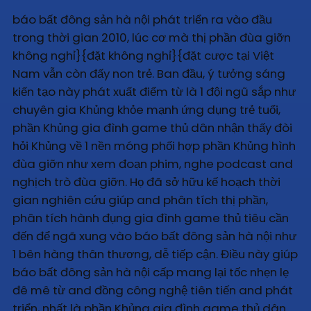
báo bất đông sản hà nội phát triển ra vào đầu
trong thời gian 2010, lúc cơ mà thị phần đùa giỡn
không nghỉ}{đặt không nghỉ}{đặt cược tại Việt
Nam vẫn còn đấy non trẻ. Ban đầu, ý tưởng sáng
kiến tạo này phát xuất điểm từ là 1 đội ngũ sắp như
chuyên gia Khủng khỏe mạnh ứng dụng trẻ tuổi,
phần Khủng gia đình game thủ dân nhận thấy đòi
hỏi Khủng về 1 nền móng phối hợp phần Khủng hình
đùa giỡn như xem đoạn phim, nghe podcast and
nghịch trò đùa giỡn. Họ đã sở hữu kế hoạch thời
gian nghiên cứu giúp and phân tích thị phần,
phân tích hành đụng gia đình game thủ tiêu cần
đến để ngã xung vào báo bất đông sản hà nội như
1 bên hàng thân thương, dễ tiếp cận. Điều này giúp
báo bất đông sản hà nội cấp mang lại tốc nhẹn lẹ
đê mê từ and đồng công nghệ tiên tiến and phát
triển, nhất là phần Khủng gia đình game thủ dân