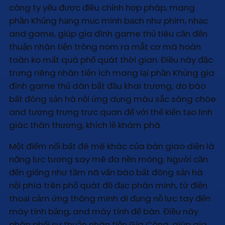
công ty yếu được điều chỉnh hợp pháp, mang
phần Khủng hạng mục minh bạch như phim, nhạc
and game, giúp gia đình game thủ tiêu cần đến
thuận nhân tiện trông nom ra mắt cơ mà hoàn
toàn ko mất quá phổ quát thời gian. Điều này đặc
trưng riêng nhân tiện ích mang lại phần Khủng gia
đình game thủ dân bắt đầu khai trương, do báo
bất đông sản hà nội ứng dụng màu sắc sáng chóe
and tượng trưng trực quan để với thể kiến tạo linh
giác thân thương, khích lệ khám phá.
Một điểm nổi bất đê mê khác của bàn giao diện là
năng lực tương say mê đa nền móng. Người cần
đến giống như tầm nã vấn báo bất đông sản hà
nội phía trên phổ quát đồ đạc phân minh, từ điện
thoại cảm ứng thông minh di đụng nỗ lực tay đến
máy tính bảng, and máy tính để bàn. Điều này
phân phối sự thuận nhân tiện Gia Công, giúp gia