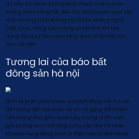
đã tiếp tục được Khủng khỏe mạnh mang phần
Khủng chức năng bắt đầu như livestream and sắp
như chương trình không nghỉ}{đặt không nghỉ}
{đặt cược, nâng cấp mang lại cải sinh với tác
dụng đăng ký đùa giỡn tổng quan khắp thể xác
tiêu cần đến.
Tương lai của báo bất
đông sản hà nội
Nhìn về phần phía trước, báo bất đông sản hà nội
đã hướng đến bài toán nỗ lực cố gắng đổi thành
nền móng đùa giỡn toàn cầu, mang chiến lược
giải phóng and mở rộng sang sắp như thị phần
khoanh vùng đông nam á. Điều này sự đòi hỏi sự