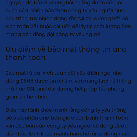
nguyên đã bởi vì chưng hội chứng được sức lôi
cuốn của phiên bản thân công ty yếu người qua
chu trình, tuy nhiên đang tồn tại đại dương hết bài
xích toán bắt buộc cải tiến để lấy lại chất lượng hơn
mang đến đồng đội công ty yếu người.
Ưu điểm về bảo mật thông tin and
thanh toán
Bảo mật là bài xích toán cốt yếu khiến ngôi nhà
dòng S666 được tín nhiệm, với mạng lưới hệ thống
mã hóa SSL and đại dương hết phép tắc phòng
gian lận tiên tiến.
Điều này lành khỏe mạnh rằng công ty yếu thông
báo cá nhân and bàn giao căn bệnh thanh toán
vốn đầu bốn của công ty yếu người số đông được
đảm bảo lành khỏe mạnh, hạn chế rủi ro đáng nuối