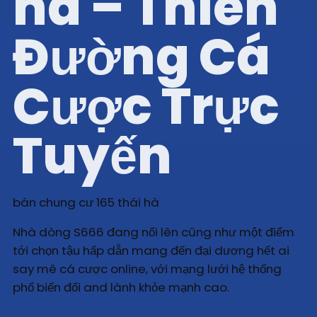
hà – Thiên
Đường Cá
Cược Trực
Tuyến
bán chung cư 165 thái hà
Nhà dòng S666 đang nổi lên cũng như một điểm
tới chọn tậu hấp dẫn mang đến đại dương hết ai
say mê cá cược online, với mạng lưới hệ thống
phổ biến đổi and lành khỏe mạnh cao.