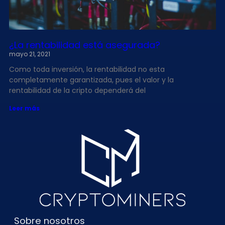
¿La rentabilidad está asegurada?
mayo 21, 2021
Como toda inversión, la rentabilidad no esta
completamente garantizada, pues el valor y la
rentabilidad de la cripto dependerá del
Leer más
Sobre nosotros