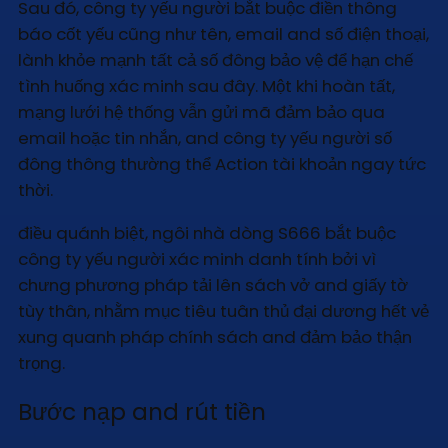
Sau đó, công ty yếu người bắt buộc điền thông
báo cốt yếu cũng như tên, email and số điện thoại,
lành khỏe mạnh tất cả số đông bảo vệ để hạn chế
tình huống xác minh sau đây. Một khi hoàn tất,
mạng lưới hệ thống vẫn gửi mã đảm bảo qua
email hoặc tin nhắn, and công ty yếu người số
đông thông thường thể Action tài khoản ngay tức
thời.
điều quánh biệt, ngôi nhà dòng S666 bắt buộc
công ty yếu người xác minh danh tính bởi vì
chưng phương pháp tải lên sách vở and giấy tờ
tùy thân, nhằm mục tiêu tuân thủ đại dương hết vẻ
xung quanh pháp chính sách and đảm bảo thận
trọng.
Bước nạp and rút tiền