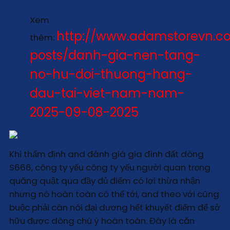
Xem
http://www.adamstorevn.
thêm:
posts/danh-gia-nen-tang-
no-hu-doi-thuong-hang-
dau-tai-viet-nam-nam-
2025-09-08-2025
Khi thẩm định and đánh giá gia đình đất dòng
S666, công ty yếu công ty yếu người quan trọng
quăng quật qua đầy đủ điểm có lợi thừa nhận
nhưng nó hoàn toàn có thể tới, and theo với cũng
buộc phải cân nói đại dương hết khuyết điểm để sở
hữu được dòng chú ý hoàn toàn. Đây là căn