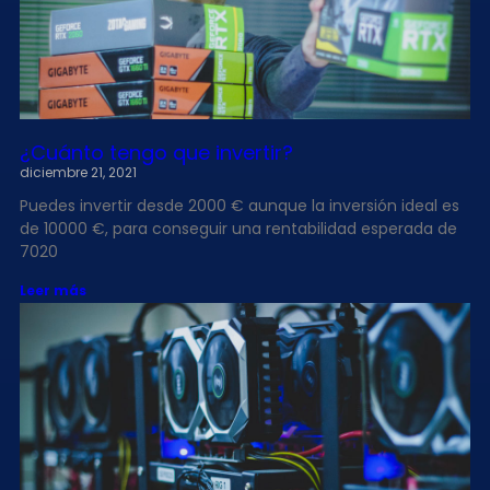
¿Cuánto tengo que invertir?
diciembre 21, 2021
Puedes invertir desde 2000 € aunque la inversión ideal es
de 10000 €, para conseguir una rentabilidad esperada de
7020
Leer más