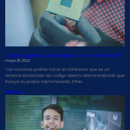
¿Que cryptos puedo minar con mi inversión?
mayo 15, 2022
Con nosotros podrás minar en Ethereum que es un
sistema blockchain de código abierto descentralizado que
incluye su propia criptomoneda, Ether.
Leer más