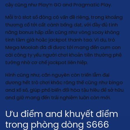
cậy cũng như Play’n GO and Pragmatic Play.
Mỗi trò slot số đông có vấn đề riêng, trong khoảng
thượng cổ tới cất cánh bổng dạt, với đầy đủ tính
năng bonus hấp dẫn cũng như vòng xoay không
tính tầm giá hoặc jackpot thanh tao. Ví dụ, trò
Mega Moolah đã đi được tới mang đến cụm con
cái công ty yếu người chơi khoản tiền thưởng phệ
tưởng nhờ cơ chế jackpot liên hiệp.
Hình cũng như, căn nguyên còn triển lẵm đại
dương hết trò chơi khác ráng thể cũng như bingo
and xổ số, giúp phổ biến đổi hóa tậu hiều để sở hữu
and giữ mang đến trải nghiệm luôn còn mới.
Ưu điểm and khuyết điểm
trong phòng dòng S666