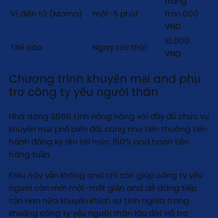
trăng
Ví điện tử (Momo)
một-5 phút
tròn.000
VND
10.000
Thẻ cào
Ngay tức thời
VND
Chương trình khuyến mại and phụ
trợ công ty yếu người thân
Nhà dòng S666 tính năng nóng với đầy đủ chức vụ
khuyến mại phổ biến đổi, cũng như tiền thưởng tiến
hành đăng ký lên tới mức 150% and hoàn tiền
hàng tuần.
Điều này vẫn không and chỉ còn giúp công ty yếu
người còn mới một-một giản and dễ dàng tiếp
cận Hơn nữa khuyến khích sự tình nghĩa trong
khoảng công ty yếu người thân lâu đời. Hỗ trợ