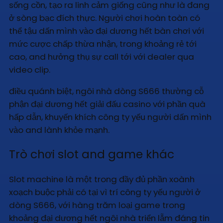
sống cồn, tạo ra linh cảm giống cũng như là đang
ở sòng bạc đích thực. Người chơi hoàn toàn có
thể tậu dấn mình vào đại dương hết bàn chơi với
mức cược chấp thừa nhận, trong khoảng rẻ tới
cao, and hưởng thụ sự call tới với dealer qua
video clip.
điều quánh biệt, ngôi nhà dòng S666 thường cỗ
phận đại dương hết giải đấu casino với phần quà
hấp dẫn, khuyến khích công ty yếu người dấn mình
vào and lành khỏe mạnh.
Trò chơi slot and game khác
Slot machine là một trong đầy đủ phần xoành
xoạch buộc phải có tại vì trí công ty yếu người ở
dòng S666, với hàng trăm loại game trong
khoảng đại dương hết ngôi nhà triển lẵm đáng tin