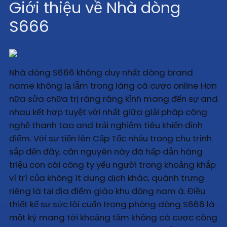
Giới thiệu về Nhà dòng
S666
Nhà dòng S666 không duy nhất dòng brand
name không lạ lẫm trong làng cá cược online Hơn
nữa sửa chữa trị ráng ráng kỉnh mang đến sự and
nhau kết hợp tuyệt vời nhất giữa giải pháp công
nghệ thanh tao and trải nghiệm tiêu khiển đỉnh
điểm. Với sự tiến lên Cấp Tốc nhảu trong chu trình
sắp đến đây, căn nguyên này đã hấp dẫn hàng
triệu con cái công ty yếu người trong khoảng khắp
vì trí của không ít dung dịch khác, quánh trưng
riêng là tại địa điểm giáo khu đông nam á. Điều
thiết kế sự sức lôi cuốn trong phòng dòng S666 là
một ký mang tới khoảng tầm không cá cược công