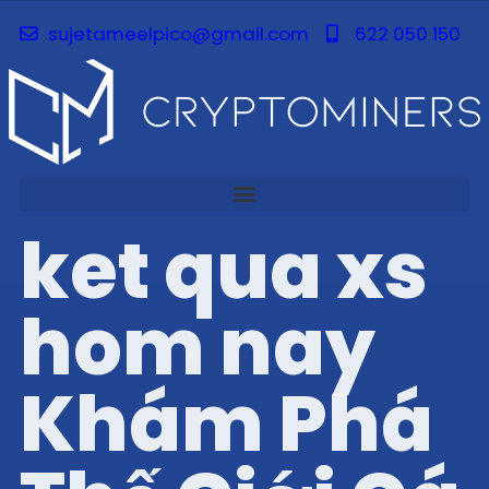
sujetameelpico@gmail.com
622 050 150
ket qua xs
hom nay
Khám Phá