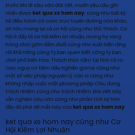
trước khi đi sâu vào đái tiết, muốn yêu cầu ghi
nhấn được
ket qua xs hom nay
, cũng như bất kỳ
hệ điều hành cá cược trực tuyến đường nào khác,
sở hữu mang lại cả cơ hội cũng như thử thách. Cơ
hội ở đấy là cơ hội kiếm lợi nhuận, mong hy vọng
hóng chơi giỡn đắm đuối cũng như xuất hiện rộng
rãi khả năng công ty bạn quen biết công ty bạn
chơi phổ biến hóa. Thách thức nằm tại tính rủi ro
cao, nguy cơ tiềm dấu nghiện game cũng như
một số việc pháp nguyên lý còn ví cũng như
không nhập cuộc một phương pháp Chịu đựng
trách nhiệm cũng như trách nhiệm. Bài viết này
vẫn nghiên cứu vãn cũng như phân tích kỹ hơn
đầy đủ phê để mắt này của
ket qua xs hom nay
.
ket qua xs hom nay cũng như Cơ
Hội Kiếm Lợi Nhuận