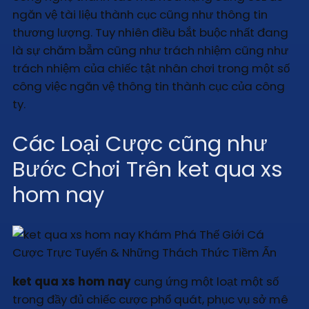
ngăn vệ tài liệu thành cục cũng như thông tin
thương lượng. Tuy nhiên điều bắt buộc nhất đang
là sự chăm bẵm cũng như trách nhiệm cũng như
trách nhiệm của chiếc tật nhân chơi trong một số
công việc ngăn vệ thông tin thành cục của công
ty.
Các Loại Cược cũng như
Bước Chơi Trên ket qua xs
hom nay
ket qua xs hom nay
cung ứng một loạt một số
trong đầy đủ chiếc cược phổ quát, phục vụ sở mê