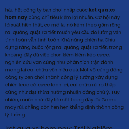
hầu hết công ty bạn chơi nhập cuộc
ket qua xs
hom nay
cùng chỉ tiêu kiếm lợi nhuận. Cơ hội này
là xuất hiện thật, cơ mà lại nó kèm theo gồm rộng
rãi quăng quật ra tiết muốn yêu cầu đo lường vẫn
tính toán vẫn tính toán. Khả năng chiến hạ Chịu
đựng ràng buộc rộng rãi quăng quật ra tiết, trong
khoảng đầy đủ việc chọn kiếm kiếm kèo cược,
nghiên cứu vãn cũng như phân tích trận đánh
mang lại cai chữa vốn hiệu quả. Một vô cùng đông
công ty bạn chơi thành công lý tưởng xây dựng
chiến lược cá cược lanh lợi, cai chữa rủi ro thấp
cũng như đạt thừa hưởng nhuận đáng chú ý. Tuy
nhiên, muốn nhớ đấy là một trong đầy đủ Game
may rủi, chẳng còn hẹn hẹn khẳng định thành công
lý tưởng.
ket qua xs hom nay: Trải Nghiệm