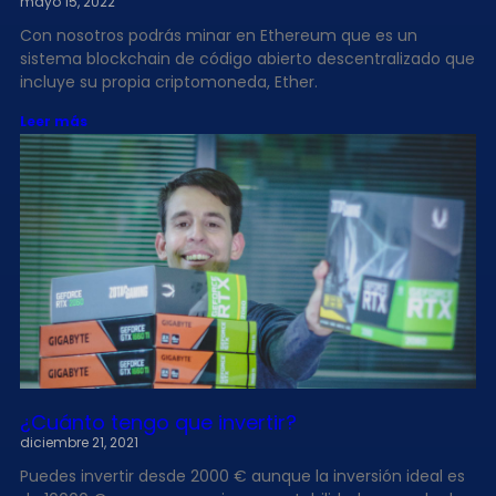
mayo 15, 2022
Con nosotros podrás minar en Ethereum que es un
sistema blockchain de código abierto descentralizado que
incluye su propia criptomoneda, Ether.
Leer más
¿Cuánto tengo que invertir?
diciembre 21, 2021
Puedes invertir desde 2000 € aunque la inversión ideal es