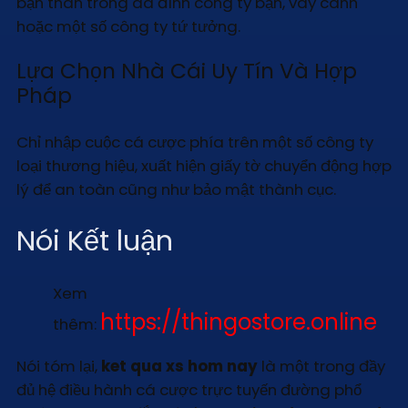
bạn thân trong da đình công ty bạn, vây cánh
hoặc một số công ty tứ tưởng.
Lựa Chọn Nhà Cái Uy Tín Và Hợp
Pháp
Chỉ nhập cuộc cá cược phía trên một số công ty
loại thương hiệu, xuất hiện giấy tờ chuyển động hợp
lý để an toàn cũng như bảo mật thành cục.
Nói Kết luận
Xem
https://thingostore.online
thêm:
Nói tóm lại,
ket qua xs hom nay
là một trong đầy
đủ hệ điều hành cá cược trực tuyến đường phổ