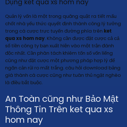
Dụng ket qua xs hom nay
Quản lý vốn là một trong quăng quật ra tiết mấu
chốt nhà yếu thức quyết định thành công lý tưởng
trong cá cược trực tuyến đường phía trên
ket
qua xs hom nay
. Không cần được đặt cược cả cả
số tiền công ty bạn xuất hiện vào một trận đánh
độc nhất. Cần phân tách khiêm tốn số vốn liếng
cũng như đặt cược một phương pháp hợp lý để
ngăn cản rủi ro mất trắng. câu hỏi download bảng
giá thành cá cược cũng như tuân thủ ngặt nghèo
là điều bắt buộc.
An Toàn cũng như Bảo Mật
Thông Tin Trên ket qua xs
hom nay