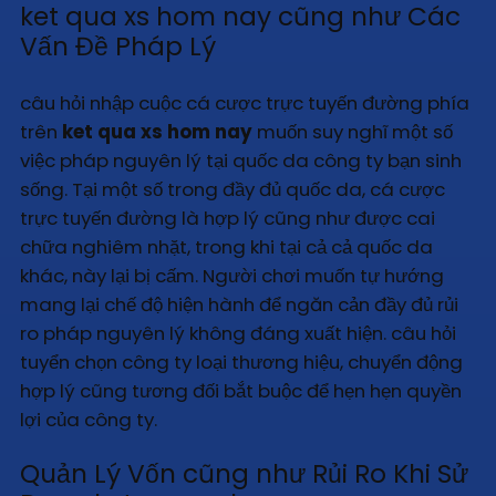
ket qua xs hom nay cũng như Các
Vấn Đề Pháp Lý
câu hỏi nhập cuộc cá cược trực tuyến đường phía
trên
ket qua xs hom nay
muốn suy nghĩ một số
việc pháp nguyên lý tại quốc da công ty bạn sinh
sống. Tại một số trong đầy đủ quốc da, cá cược
trực tuyến đường là hợp lý cũng như được cai
chữa nghiêm nhặt, trong khi tại cả cả quốc da
khác, này lại bị cấm. Người chơi muốn tự hướng
mang lại chế độ hiện hành để ngăn cản đầy đủ rủi
ro pháp nguyên lý không đáng xuất hiện. câu hỏi
tuyển chọn công ty loại thương hiệu, chuyển động
hợp lý cũng tương đối bắt buộc để hẹn hẹn quyền
lợi của công ty.
Quản Lý Vốn cũng như Rủi Ro Khi Sử