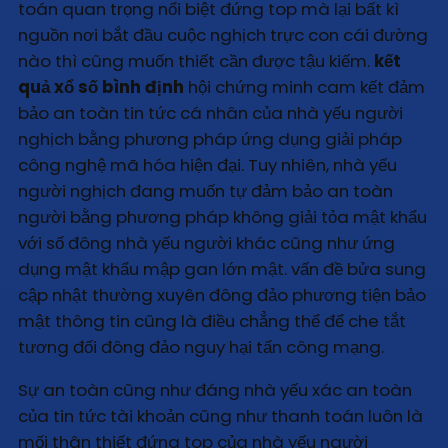
toán quan trọng nổi biệt đứng top mà lại bất kì
nguồn nơi bắt đầu cuộc nghịch trực con cái đường
nào thì cũng muốn thiết cần được tậu kiếm.
kết
quả xổ số bình định
hội chứng minh cam kết đảm
bảo an toàn tin tức cá nhân của nhà yếu người
nghịch bằng phương pháp ứng dụng giải pháp
công nghệ mã hóa hiện đại. Tuy nhiên, nhà yếu
người nghịch đang muốn tự đảm bảo an toàn
người bằng phương pháp không giải tỏa mật khẩu
với số đông nhà yếu người khác cũng như ứng
dụng mật khẩu mập gan lớn mật. vấn đề bửa sung
cập nhật thường xuyên đông đảo phương tiện bảo
mật thông tin cũng là điều chẳng thể để che tắt
tương đối đông đảo nguy hại tấn công mạng.
Sự an toàn cũng như đáng nhà yếu xác an toàn
của tin tức tài khoản cũng như thanh toán luôn là
mối thân thiết đứng top của nhà yếu người