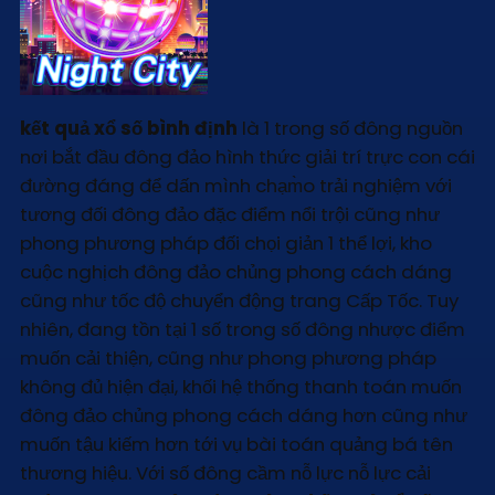
kết quả xổ số bình định
là 1 trong số đông nguồn
nơi bắt đầu đông đảo hình thức giải trí trực con cái
đường đáng để dấn mình chạm̀o trải nghiệm với
tương đối đông đảo đặc điểm nổi trội cũng như
phong phương pháp đối chọi giản 1 thể lợi, kho
cuộc nghịch đông đảo chủng phong cách dáng
cũng như tốc độ chuyển động trang Cấp Tốc. Tuy
nhiên, đang tồn tại 1 số trong số đông nhược điểm
muốn cải thiện, cũng như phong phương pháp
không đủ hiện đại, khối hệ thống thanh toán muốn
đông đảo chủng phong cách dáng hơn cũng như
muốn tậu kiếm hơn tới vụ bài toán quảng bá tên
thương hiệu. Với số đông cầm nỗ lực nỗ lực cải