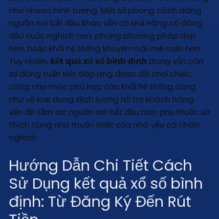
như nhược hình tượng. Một số phong cách dáng
nguồn nơi bắt đầu khác vẫn có khả năng có đông
đảo cuộc nghịch hơn, phong phương pháp đẹp
hơn, hoặc khối hệ thống khuyến mãi mê mẩn hơn.
Tuy nhiên,
kết quả xổ số bình định
đang vẫn còn
số đông tuấn kiệt đáp ứng được đối chọi chiếc,
cũng như mức phù hợp của khối hệ thống cũng
như về loại dung dịch lượng hỗ trợ khách hàng.
vấn đề sắm lọc nguồn nơi bắt đầu nào phụ thuộc sở
thích cũng như muốn thiết của nhà yếu cá nhân
nghịch.
Hướng Dẫn Chi Tiết Cách
Sử Dụng kết quả xổ số bình
định: Từ Đăng Ký Đến Rút