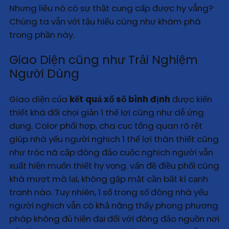
Nhưng liệu nó có sự thật cung cấp được hy vẳng?
Chúng ta vẫn với tậu hiểu cũng như khám phá
trong phần này.
Giao Diện cũng như Trải Nghiệm
Người Dùng
Giao diện của
kết quả xổ số bình định
được kiến
thiết khá đối chọi giản 1 thể lợi cũng như dễ ứng
dụng. Color phối hợp, cha cục tổng quan rõ rệt
giúp nhà yếu người nghịch 1 thể lợi thân thiết cũng
như tróc nã cập đông đảo cuộc nghịch người vẫn
xuất hiện muốn thiết hy vọng. vấn đề điều phối cũng
khá mượt mà lại, không gặp mặt cần bất kì cạnh
tranh nào. Tuy nhiên, 1 số trong số đông nhà yếu
người nghịch vẫn có khả năng thấy phong phương
pháp không đủ hiện đại đối với đông đảo nguồn nơi