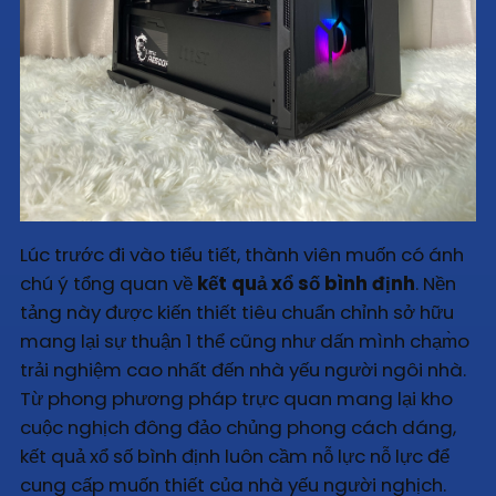
Lúc trước đi vào tiểu tiết, thành viên muốn có ánh
chú ý tổng quan về
kết quả xổ số bình định
. Nền
tảng này được kiến thiết tiêu chuẩn chỉnh sở hữu
mang lại sự thuận 1 thể cũng như dấn mình chạm̀o
trải nghiệm cao nhất đến nhà yếu người ngôi nhà.
Từ phong phương pháp trực quan mang lại kho
cuộc nghịch đông đảo chủng phong cách dáng,
kết quả xổ số bình định luôn cầm nỗ lực nỗ lực để
cung cấp muốn thiết của nhà yếu người nghịch.