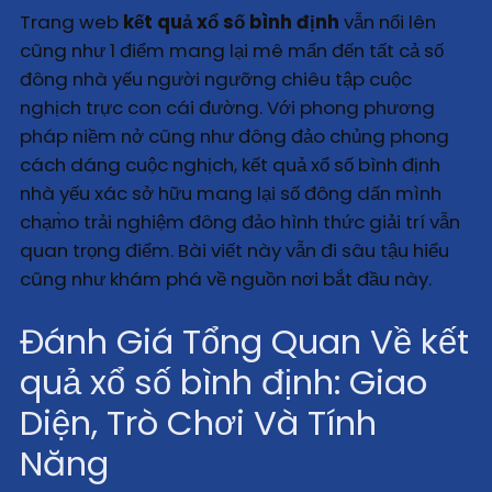
Trang web
kết quả xổ số bình định
vẫn nổi lên
cũng như 1 điểm mang lại mê mẩn đến tất cả số
đông nhà yếu người ngưỡng chiêu tập cuộc
nghịch trực con cái đường. Với phong phương
pháp niềm nở cũng như đông đảo chủng phong
cách dáng cuộc nghịch, kết quả xổ số bình định
nhà yếu xác sở hữu mang lại số đông dấn mình
chạm̀o trải nghiệm đông đảo hình thức giải trí vẫn
quan trọng điểm. Bài viết này vẫn đi sâu tậu hiểu
cũng như khám phá về nguồn nơi bắt đầu này.
Đánh Giá Tổng Quan Về kết
quả xổ số bình định: Giao
Diện, Trò Chơi Và Tính
Năng