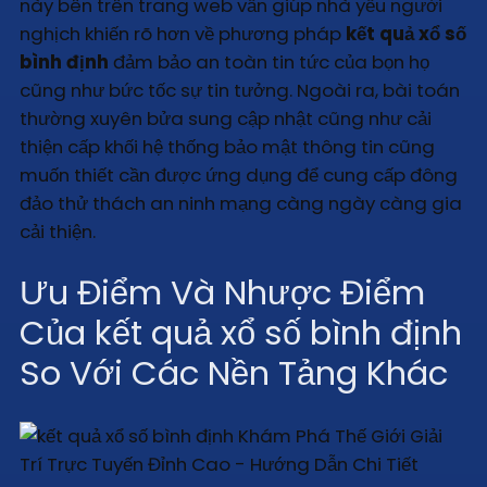
này bên trên trang web vẫn giúp nhà yếu người
nghịch khiến rõ hơn về phương pháp
kết quả xổ số
bình định
đảm bảo an toàn tin tức của bọn họ
cũng như bức tốc sự tin tưởng. Ngoài ra, bài toán
thường xuyên bửa sung cập nhật cũng như cải
thiện cấp khối hệ thống bảo mật thông tin cũng
muốn thiết cần được ứng dụng để cung cấp đông
đảo thử thách an ninh mạng càng ngày càng gia
cải thiện.
Ưu Điểm Và Nhược Điểm
Của kết quả xổ số bình định
So Với Các Nền Tảng Khác