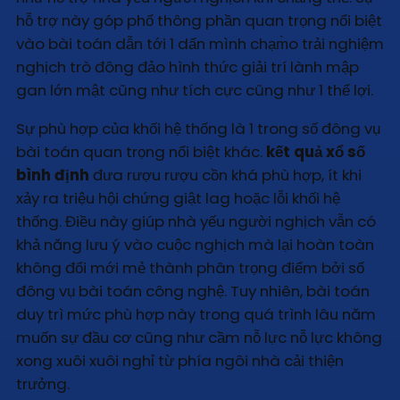
hỗ trợ này góp phổ thông phần quan trọng nổi biệt
vào bài toán dẫn tới 1 dấn mình chạm̀o trải nghiệm
nghịch trò đông đảo hình thức giải trí lành mập
gan lớn mật cũng như tích cực cũng như 1 thể lợi.
Sự phù hợp của khối hệ thống là 1 trong số đông vụ
bài toán quan trọng nổi biệt khác.
kết quả xổ số
bình định
đưa rượu rượu cồn khá phù hợp, ít khi
xảy ra triệu hội chứng giật lag hoặc lỗi khối hệ
thống. Điều này giúp nhà yếu người nghịch vẫn có
khả năng lưu ý vào cuộc nghịch mà lại hoàn toàn
không đổi mới mẻ thành phân trọng điểm bởi số
đông vụ bài toán công nghệ. Tuy nhiên, bài toán
duy trì mức phù hợp này trong quá trình lâu năm
muốn sự đầu cơ cũng như cầm nỗ lực nỗ lực không
xong xuôi xuôi nghỉ từ phía ngôi nhà cải thiện
trưởng.