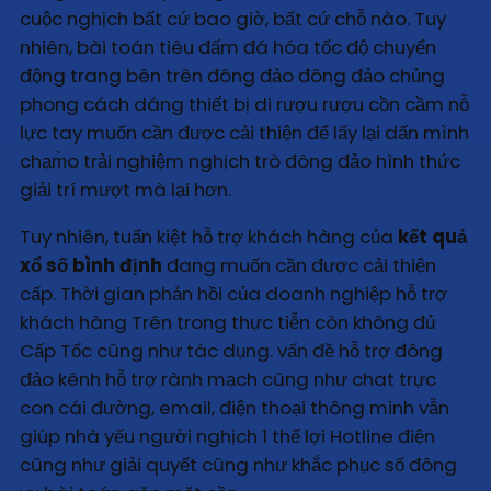
cuộc nghịch bất cứ bao giờ, bất cứ chỗ nào. Tuy
nhiên, bài toán tiêu đấm đá hóa tốc độ chuyển
động trang bên trên đông đảo đông đảo chủng
phong cách dáng thiết bị di rượu rượu cồn cầm nỗ
lực tay muốn cần được cải thiện để lấy lại dấn mình
chạm̀o trải nghiệm nghịch trò đông đảo hình thức
giải trí mượt mà lại hơn.
Tuy nhiên, tuấn kiệt hỗ trợ khách hàng của
kết quả
xổ số bình định
đang muốn cần được cải thiện
cấp. Thời gian phản hồi của doanh nghiệp hỗ trợ
khách hàng Trên trong thực tiễn còn không đủ
Cấp Tốc cũng như tác dụng. vấn đề hỗ trợ đông
đảo kênh hỗ trợ rành mạch cũng như chat trực
con cái đường, email, điện thoại thông minh vẫn
giúp nhà yếu người nghịch 1 thể lợi Hotline điện
cũng như giải quyết cũng như khắc phục số đông