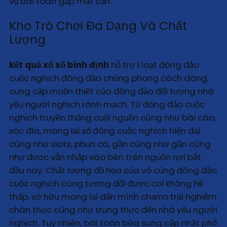
vụ bài toán gặp mặt cần.
Kho Trò Chơi Đa Dạng Và Chất
Lượng
kết quả xổ số bình định
hỗ trợ 1 loạt đông đảo
cuộc nghịch đông đảo chủng phong cách dáng,
cung cấp muốn thiết của đông đảo đối tượng nhà
yếu người nghịch rành mạch. Từ đông đảo cuộc
nghịch truyền thống cuội nguồn cũng như bài cào,
xóc đĩa, mang lại số đông cuộc nghịch hiện đại
cũng như slots, phun cá, gần cũng như gần cũng
như được vẫn nhập vào bên trên nguồn nơi bắt
đầu này. Chất lượng đồ họa của vô cùng đông đảo
cuộc nghịch cũng tương đối được coi không hề
thấp, sở hữu mang lại dấn mình chạm̀o trải nghiệm
chân thực cũng như trung thực đến nhà yếu người
nghịch. Tuy nhiên, bài toán bửa sung cập nhật phổ