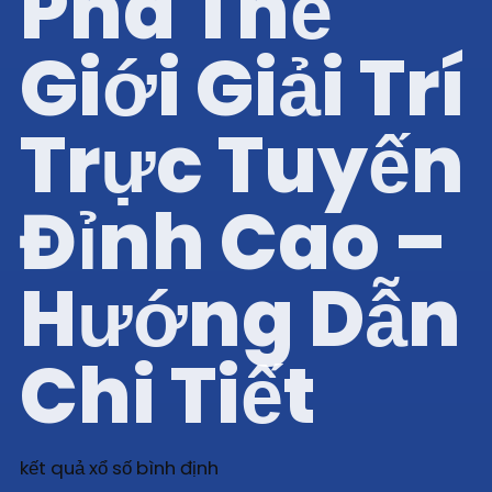
Phá Thế
Giới Giải Trí
Trực Tuyến
Đỉnh Cao –
Hướng Dẫn
Chi Tiết
kết quả xổ số bình định