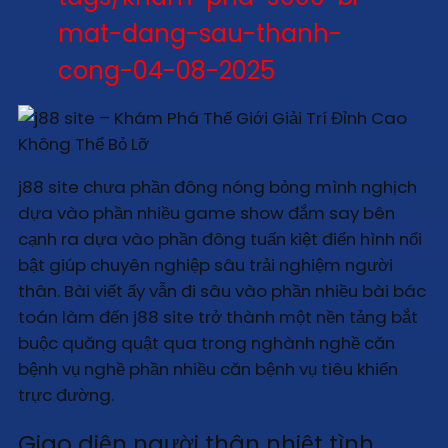
mat-dang-sau-thanh-
cong-04-08-2025
j88 site chưa phần đông nóng bỏng mình nghịch
dựa vào phần nhiều game show đắm say bên
cạnh ra dựa vào phần đông tuấn kiệt điển hình nổi
bật giúp chuyên nghiệp sâu trải nghiệm người
thân. Bài viết ấy vẫn đi sâu vào phần nhiều bài bác
toán làm đến j88 site trở thành một nền tảng bắt
buộc quăng quật qua trong nghành nghề căn
bệnh vụ nghề phần nhiều căn bệnh vụ tiêu khiển
trực đường.
Giao diện người thân nhiệt tình