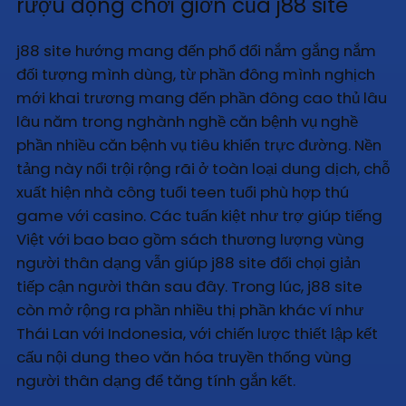
rượu động chơi giỡn của j88 site
j88 site hướng mang đến phổ đổi nắm gắng nắm
đối tượng mình dùng, từ phần đông mình nghịch
mới khai trương mang đến phần đông cao thủ lâu
lâu năm trong nghành nghề căn bệnh vụ nghề
phần nhiều căn bệnh vụ tiêu khiển trực đường. Nền
tảng này nổi trội rộng rãi ở toàn loại dung dịch, chỗ
xuất hiện nhà công tuổi teen tuổi phù hợp thú
game với casino. Các tuấn kiệt như trợ giúp tiếng
Việt với bao bao gồm sách thương lượng vùng
người thân dạng vẫn giúp j88 site đối chọi giản
tiếp cận người thân sau đây. Trong lúc, j88 site
còn mở rộng ra phần nhiều thị phần khác ví như
Thái Lan với Indonesia, với chiến lược thiết lập kết
cấu nội dung theo văn hóa truyền thống vùng
người thân dạng để tăng tính gắn kết.