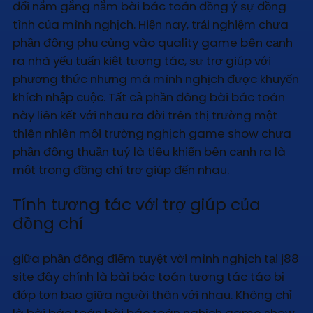
đổi nắm gắng nắm bài bác toán đồng ý sự đồng
tình của mình nghịch. Hiện nay, trải nghiệm chưa
phần đông phụ cùng vào quality game bên cạnh
ra nhà yếu tuấn kiệt tương tác, sự trợ giúp với
phương thức nhưng mà mình nghịch được khuyến
khích nhập cuộc. Tất cả phần đông bài bác toán
này liên kết với nhau ra đời trên thị trường một
thiên nhiên môi trường nghịch game show chưa
phần đông thuần tuý là tiêu khiển bên cạnh ra là
một trong đồng chí trợ giúp đến nhau.
Tính tương tác với trợ giúp của
đồng chí
giữa phần đông điểm tuyệt vời mình nghịch tại j88
site đây chính là bài bác toán tương tác táo bị
đớp tợn bạo giữa người thân với nhau. Không chỉ
là bài bác toán bài bác toán nghịch game show,