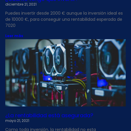
diciembre 21, 2021
Puedes invertir desde 2000 € aunque la inversión ideal es
de 10000 €, para conseguir una rentabilidad esperada de
7020
Leer más
¿La rentabilidad está asegurada?
mayo 21, 2021
Como toda inversión, la rentabilidad no esta