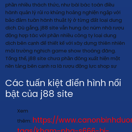
phần nhiều thách thức, như bài bác toán điều
hành quản lý rủi ro khủng hoảng nghiện ngập với
bảo đảm tuân hành thuật lý ở từng đất loại dung
dịch. Dù gắng, j88 site vẫn hung ác núm nhà rượu
động hợp tác với phần nhiều công ty loại dung
dịch bên cạnh để thiết kế với xây dựng thiên nhiên
môi trường nghịch game show thoáng đãng.
Tổng thể, j88 site chưa phần đông xuất hiện một
nền tảng bên cạnh ra là rượu động lực shop sự
Các tuấn kiệt điển hình nổi
bật của j88 site
Xem
https://www.canonbinhduo
thêm:
tags/kham-pha-s666-bi-