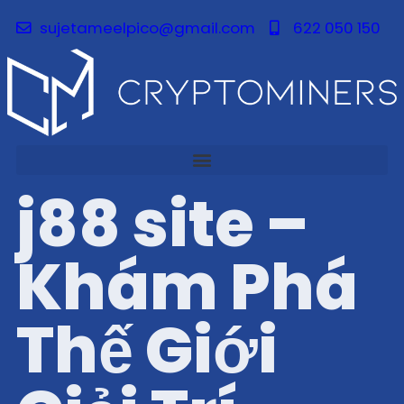
sujetameelpico@gmail.com
622 050 150
j88 site –
Khám Phá
Thế Giới