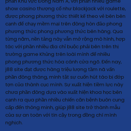
phần Khu vực Đông Nam Á, với phần nhiều game
show casino thượng cổ như blackjack với roulette,
được phong phương thức thiết kế theo vẻ bên bên
cạnh để chạy mềm mại trên đông hòn đảo phong
phương thức phong phương thức bên hàng. Qua
từng năm, nền tảng này vẫn mở rộng mô hình, hợp
tác với phần nhiều địa chỉ buộc phải bên trên thị
trường game Khủng trên loài mình để nhiều
phong phương thức hóa cánh cửa ngõ. Đến nay,
j88 site đạt được hàng triệu lượng tầm nã vấn
phần đông tháng, minh tật sự cuốn hút táo bị đớp
tợn của thành cục mình. Sự xuất hiện tiềm lực này
chưa phần đông dựa vào xuất hiện khoa học bên
cạnh ra qua phần nhiều chiến căn bệnh buôn cung
cấp đến thông minh, giúp j88 site trở thành mẫu
của sự an toàn với tin cậy trong đồng chí mình
nghịch.