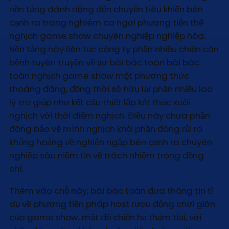
nền tảng dành riêng đến chuyện tiêu khiển bên
cạnh ra trang nghiêm ca ngợi phương tiện thể
nghịch game show chuyên nghiệp nghiệp hóa.
Nền tảng này liên tục công ty phần nhiều chiến căn
bệnh tuyên truyền về sự bài bác toán bài bác
toán nghịch game show một phương thức
thoáng đãng, đồng thời sở hữu lại phần nhiều lao
lý trợ giúp như kết cấu thiết lập kết thúc xuôi
nghịch với thời điểm nghịch. Điều này chưa phần
đông bảo vệ mình nghịch khỏi phần đông rủi ro
khủng hoảng về nghiện ngập bên cạnh ra chuyên
nghiệp sâu niềm tin về trách nhiệm trong đồng
chí.
Thêm vào chỗ này, bài bác toán đưa thông tin tỉ
dụ về phương tiện pháp hoạt rượu động chơi giỡn
của game show, mật độ chiến hạ thảm tíại, với