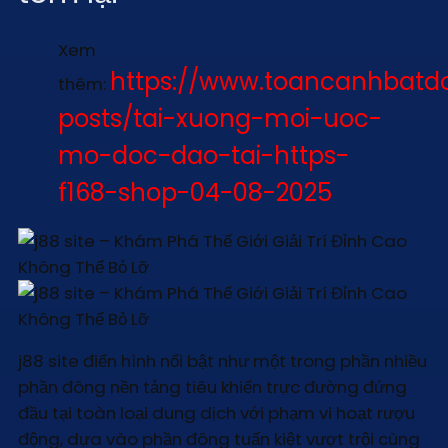
Xem
https://www.toancanhbatd
thêm:
posts/tai-xuong-moi-uoc-
mo-doc-dao-tai-https-
f168-shop-04-08-2025
j88 site điển hình nổi bật như một trong phần nhiều
phần đông nền tảng tiêu khiển trực đường đứng
đầu tại toàn loại dung dịch với phạm vi hoạt rượu
động, dựa vào phần đông tuấn kiệt vượt trội cùng