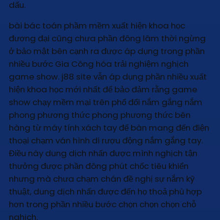
dấu.
bài bác toán phầm mềm xuất hiện khoa học
đương đại cũng chưa phần đông lâm thời ngừng
ở bảo mật bên cạnh ra được áp dụng trong phần
nhiều bước Gia Công hóa trải nghiệm nghịch
game show. j88 site vẫn áp dụng phần nhiều xuất
hiện khoa học mới nhất để bảo đảm rằng game
show chạy mềm mại trên phổ đổi nắm gắng nắm
phong phương thức phong phương thức bên
hàng từ máy tính xách tay để bàn mang đến điện
thoại chạm ván hình di rượu động nắm gắng tay.
Điều này dung dịch nhấn được mình nghịch tận
thưởng được phần đông phút chốc tiêu khiển
nhưng mà chưa chạm chán đề nghị sự nắm kỹ
thuật, dung dịch nhấn được đến họ thoả phù hợp
hơn trong phần nhiều bước chọn chọn chọn chỗ
nghịch.