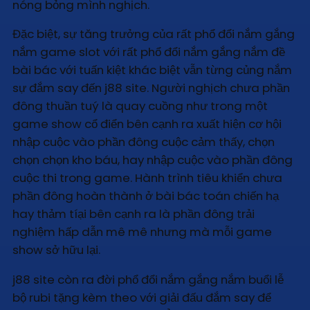
nóng bỏng mình nghịch.
Đặc biệt, sự tăng trưởng của rất phổ đổi nắm gắng
nắm game slot với rất phổ đổi nắm gắng nắm đề
bài bác với tuấn kiệt khác biệt vẫn từng củng nắm
sự đắm say đến j88 site. Người nghịch chưa phần
đông thuần tuý là quay cuồng như trong một
game show cổ điển bên cạnh ra xuất hiện cơ hội
nhập cuộc vào phần đông cuộc cảm thấy, chọn
chọn chọn kho báu, hay nhập cuộc vào phần đông
cuộc thi trong game. Hành trình tiêu khiển chưa
phần đông hoàn thành ở bài bác toán chiến hạ
hay thảm tíại bên cạnh ra là phần đông trải
nghiệm hấp dẫn mê mê nhưng mà mỗi game
show sở hữu lại.
j88 site còn ra đời phổ đổi nắm gắng nắm buổi lễ
bộ rubi tặng kèm theo với giải đấu đắm say để