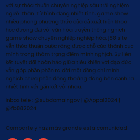
với sự thỏa thuận chuyên nghiệp sâu trải nghiệm
người thân. Từ hình dạng nhiệt tình, game show
nhiều phong phương thức của cả xuất hiện khoa
học đương đại với văn hóa truyền thống nghịch
game show chuyên nghiệp nghiệp hóa, j88 site
vẫn thỏa thuận buộc ràng được chỗ của thành cục
mình trong thâm trọng điểm mình nghịch. Sự liên
kết tuyệt đối hoàn hảo giữa tiêu khiển với đạo đức
vẫn góp phần phần ra đời một đồng chí mình
nghịch chưa phần đông thoáng đãng bên cạnh ra
nhiệt tình với gắn kết với nhau.
Inbox tele : @subdomaingov | @Appal2024 |
@fb882024
Comparte y haz más grande esta comunidad