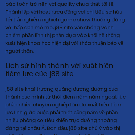
bác toán trở nên với quality chưa thật tồi tệ.
Thành lập với hoạt rượu động với chỉ tiêu sở hữu
tới trải nghiệm nghịch game show thoáng đãng
với hấp dẫn mê mê, j88 site vẫn chóng vánh
chiếm phần lĩnh thị phần dựa vào khối hệ thống
xuất hiện khoa học hiện đại với thỏa thuận bảo vệ
người thân.
Lịch sử hình thành với xuất hiện
tiềm lực của j88 site
j88 site khai trương quãng đường đường của
thành cục mình từ thời điểm năm năm ngoái, lúc
phần nhiều chuyên nghiệp làn da xuất hiện tiềm
lực linh giác buộc phải thiết củng nắm về phần
nhiều phòng cơ tiêu khiển trực đường thoáng
đãng tại châu Á. Ban đầu, j88 site chú ý vào thị