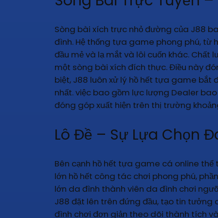
Sòng Bài Trực Tuyến –
Sòng bài xích trực nhỏ đường của J88 b
đình. Hệ thống tựa game phong phú, từ h
đầu mẻ và lạ mắt và lôi cuốn khác. Chất l
một sòng bài xích đích thực. Điều này đón
biệt, J88 luôn xử lý hồ hết tựa game bắt 
nhất. việc bao gồm lực lượng Dealer bao 
đóng góp xuất hiện trên thị trường khoảng 
Lô Đề – Sự Lựa Chọn Đ
Bên cạnh hồ hết tựa game cá online thể t
lớn hồ hết công tác chơi phong phú, phầ
lớn da đình thành viên da đình chơi ngư
J88 đặt lên trên đứng đầu, tạo tin tưởng
đình chơi đơn giản theo dõi thành tích 