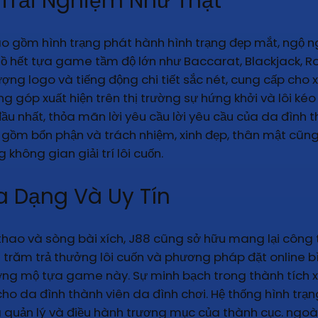
 Trải Nghiệm Như Thật
ao gồm hình trạng phát hành hình trạng đẹp mắt, ngộ 
ồ hết tựa game tầm độ lớn như Baccarat, Blackjack, Ro
ượng logo và tiếng động chi tiết sắc nét, cung cấp cho 
g góp xuất hiện trên thị trường sự hứng khởi và lôi kéo
đầu nhất, thỏa mãn lời yêu cầu lời yêu cầu của da đình 
gồm bổn phận và trách nhiệm, xinh đẹp, thân mật cũng c
không gian giải trí lôi cuốn.
a Dạng Và Uy Tín
hao và sòng bài xích, J88 cũng sở hữu mang lại công t
n trăm trả thưởng lôi cuốn và phương pháp đặt online b
ỡng mộ tựa game này. Sự minh bạch trong thành tích xổ
 cho da đình thành viên da đình chơi. Hệ thống hình tr
và quản lý và điều hành trương mục của thành cục. ngoà