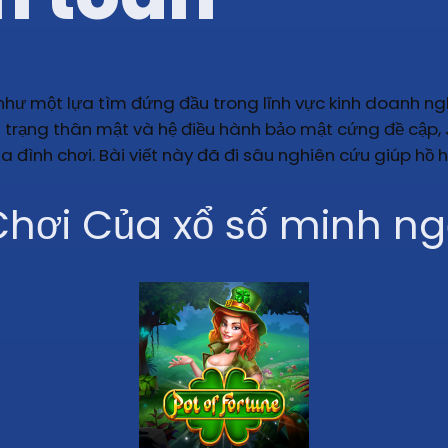
như một lựa tìm đứng đầu trong lĩnh vực kinh doanh ng
 trạng thân mật và hệ điều hành bảo mật cứng đề cập,
 đình chơi. Bài viết này đã đi sâu nghiên cứu giúp hồ hế
Chơi Của xổ số minh n