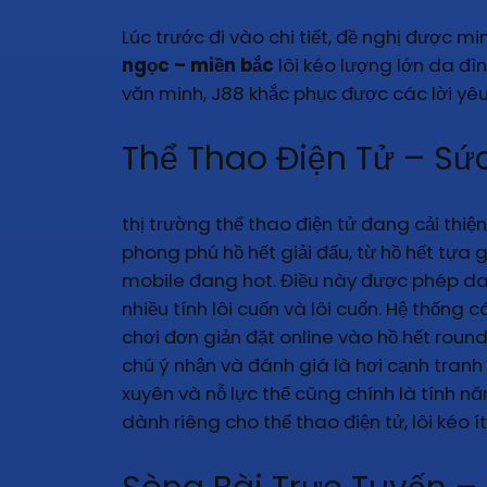
Lúc trước đi vào chi tiết, đề nghị được 
ngọc – miền bắc
lôi kéo lượng lớn da đì
văn minh, J88 khắc phục được các lời yêu 
Thể Thao Điện Tử – Sứ
thị trường thể thao điện tử đang cải thi
phong phú hồ hết giải đấu, từ hồ hết tựa
mobile đang hot. Điều này được phép da đ
nhiều tính lôi cuốn và lôi cuốn. Hệ thống 
chơi đơn giản đặt online vào hồ hết rou
chú ý nhận và đánh giá là hơi cạnh tranh 
xuyên và nỗ lực thể cũng chính là tính nă
dành riêng cho thể thao điện tử, lôi kéo ít 