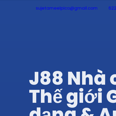
sujetameelpico@gmail.com
622
J88 Nhà 
Thế giới 
dạng & A