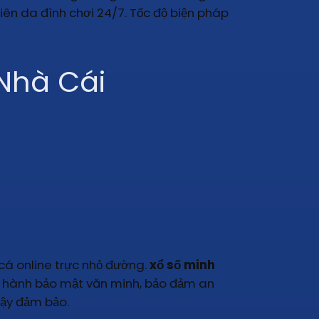
iên da đình chơi 24/7. Tốc độ biện pháp
Nhà Cái
 cá online trực nhỏ đường.
xổ số minh
ều hành bảo mật văn minh, bảo đảm an
cậy đảm bảo.