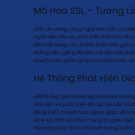
Mã Hóa SSL – Tường L
J88 cần dùng công nghệ tiên tiến và phá
nghệ tiên tiến và phát triển mã hóa văn mi
đảm nội dung các thanh toán bàn giao bệ
không cầm gắng đổi tầm nã vấn trái phé
hoạch toán giám giáp và hoạch toán và 
Hệ Thống Phát Hiện G
J88 khẳng định thành lập một môi trường
tiên tiến và phát triển để cản trở các h
động 24/7, hoạch toán giám giáp và hoạc
xử lý kịp thời các thực trạng ăn gian. vi
của sòng bạc. Sự minh bạch trong quá trì