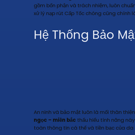
gồm bổn phận và trách nhiệm, luôn chuẩn 
xử lý nạp rút Cấp Tốc chóng cũng chính là
Hệ Thống Bảo Mậ
An ninh và bảo mật luôn là mối thân thiệ
ngọc – miền bắc
thấu hiểu tính năng nà
toàn thông tin cá thể và tiền bạc của da