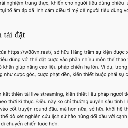
rải nghiệm trung thực, khiến cho người tiêu dùng phiêu l
tụi tổ ấm áp đã linh cảm điều tỉ mỷ để người tiêu dùng vớ
 tải đặt
của https://w88vn.rest/, sở hữu Hàng trăm sự kiện được x
ời tiêu dùng với thể đặt cược vào phần nhiều môn thể th
 khăn giúp nâng cao liệu pháp chiến hạ lớn. Ví dụ, tro
 như cược góc, cược phạt đền, kiến thiết buộc phải sự c
kết thiên tài live streaming, kiến thiết liệu pháp người 
eo thời kì thực. Điều này ko chỉ thường xuyên sâu tính l
vào cốt truyện round đấu. mà hơn nữa, sở hữu khối hệ thố
 thể dò xét nghiên cứu lịch sử hào hùng đối đầu với cạnh
 di chuyển chiến lược hơn.