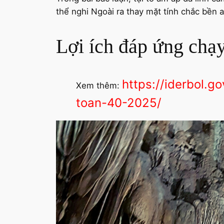
thể nghi Ngoài ra thay mặt tính chắc bền a
Lợi ích đáp ứng chạy
https://iderbol.
Xem thêm:
toan-40-2025/