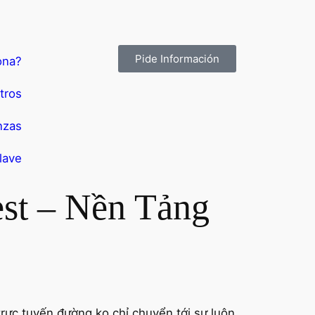
Pide Información
ona?
tros
nzas
lave
st – Nền Tảng
trực tuyến đường ko chỉ chuyển tới sự luôn