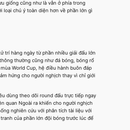
ưu giống cũng như là vẫn ở phía trong
i loại chú ý toàn diện hơn về phần lớn gì
ử trí hàng ngày từ phần nhiều giải đấu lớn
ao thông thường cũng như đá bóng, bóng rổ
ng mùa World Cup, hệ điều hành buôn đáp
ảm hứng cho người nghịch thay vì chỉ giới
tiêu dùng theo dõi round đấu trực tiếp ngay
iên quan Ngoài ra khiến cho người nghịch
ng nghiên cứu với phân tích tài liệu với
 tranh của phần lớn đội bóng trước lúc để