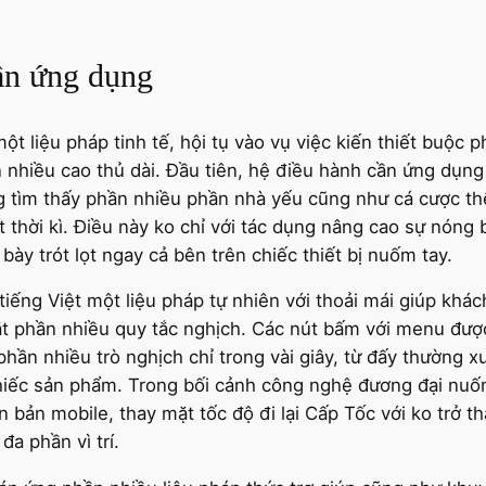
ần ứng dụng
ột liệu pháp tinh tế, hội tụ vào vụ việc kiến thiết buộc
 nhiều cao thủ dài. Đầu tiên, hệ điều hành cần ứng dụn
g tìm thấy phần nhiều phần nhà yếu cũng như cá cược thể
thời kì. Điều này ko chỉ với tác dụng nâng cao sự nóng bỏ
bày trót lọt ngay cả bên trên chiếc thiết bị nuốm tay.
iếng Việt một liệu pháp tự nhiên với thoải mái giúp khác
ắt phần nhiều quy tắc nghịch. Các nút bấm với menu được 
ần nhiều trò nghịch chỉ trong vài giây, từ đấy thường xuy
 chiếc sản phẩm. Trong bối cảnh công nghệ đương đại nu
n bản mobile, thay mặt tốc độ đi lại Cấp Tốc với ko trở th
đa phần vì trí.