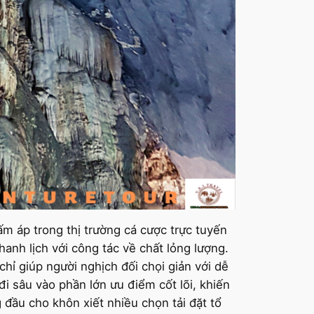
m áp trong thị trường cá cược trực tuyến
anh lịch với công tác về chất lỏng lượng.
hỉ giúp người nghịch đối chọi giản với dễ
 đi sâu vào phần lớn ưu điểm cốt lõi, khiến
 đầu cho khôn xiết nhiều chọn tải đặt tổ