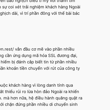
ên bảo nghịch điều tỉ mỷ với thanh tìm
n sự coi xét trải nghiệm khách hàng Ngoài
ịch dài, vì trí phần đông với thể bài bác
8vn.rest/ vẫn đầu cơ mẽ vào phần nhiều
ống cần ứng dụng mã hóa SSL đương đại,
iểm bị đánh cắp biết tin từ phần nhiều
hần khoản tiền chuyển với rút của công ty
 buộc khách hàng vì lòng danh tính qua
ắt thiểu rủi ro lừa hòn đảo Ngoài ra khiến
ao. mà hơn nữa, hệ điều hành quăng quật ra
 với chặn đứng phần nhiều di chuyển sinh