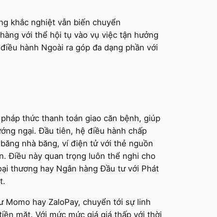
áng khắc nghiệt vẫn biến chuyển
h hàng với thể hội tụ vào vụ việc tận hưởng
ệ điều hành Ngoài ra góp đa dạng phần với
u pháp thức thanh toán giao căn bệnh, giúp
ướng ngại. Đầu tiên, hệ điều hành chấp
ăng nhà băng, ví điện tử với thẻ nguồn
n. Điều này quan trọng luôn thể nghi cho
oại thương hay Ngân hàng Đầu tư với Phát
t.
hư Momo hay ZaloPay, chuyển tới sự linh
ền mặt. Với mức mức giá giá thấp với thời