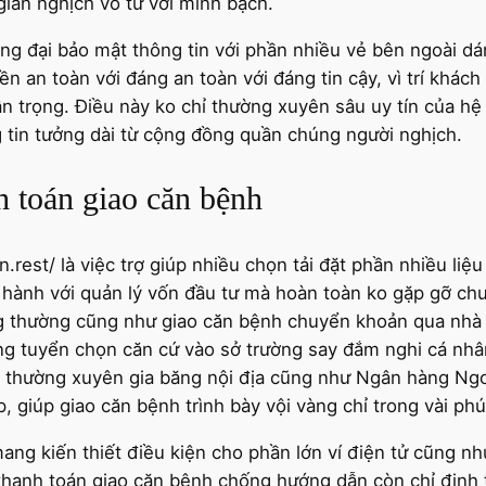
gian nghịch vô tư với minh bạch.
ng đại bảo mật thông tin với phần nhiều vẻ bên ngoài d
ền an toàn với đáng an toàn với đáng tin cậy, vì trí khác
ận trọng. Điều này ko chỉ thường xuyên sâu uy tín của h
ng tin tưởng dài từ cộng đồng quần chúng người nghịch.
h toán giao căn bệnh
rest/ là việc trợ giúp nhiều chọn tải đặt phần nhiều liệ
 hành với quản lý vốn đầu tư mà hoàn toàn ko gặp gỡ ch
g thường cũng như giao căn bệnh chuyển khoản qua nhà b
dùng tuyển chọn căn cứ vào sở trường say đắm nghi cá nhâ
ều thường xuyên gia băng nội địa cũng như Ngân hàng Ng
, giúp giao căn bệnh trình bày vội vàng chỉ trong vài phú
ng kiến thiết điều kiện cho phần lớn ví điện tử cũng n
hanh toán giao căn bệnh chống hướng dẫn còn chỉ định ti