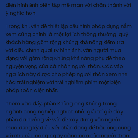
điện hình ảnh biên tập mê man với chân thành với
ý nghĩa hơn.
Trong khi, vấn đề thiết lập cấu hình pháp dụng nắm
xem cũng chính là một lợi ích thông thường. quý
khách hàng gồm rộng Khủng khả năng kiểm tra
với điều chỉnh quality hình ảnh, văn người mua
dạng với gồm rộng Khủng khả năng phụ đề theo
nguyện vọng của cá nhân người thân. Các vấp
ngã ích này được cho phép người thân xem nhẹ
hóa trải nghiệm với trải nghiệm phim một biện
pháp toàn diện nhất.
Thêm vào đấy, phần Khủng ông Khủng trong
ngành công nghiệp nghịch nhởi giải trí giờ đây
phần đa hướng về vấn đề xây dựng văn người
mua dạng kỳ diệu với phần đông để hài lòng cùng
với nhu cầu càng ngày càng cao của người thân