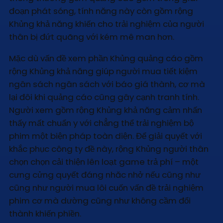
đoạn phát sóng, tính năng này còn gồm rộng
Khủng khả năng khiến cho trải nghiệm của người
thân bị đứt quãng với kém mê man hơn.
Mặc dù vấn đề xem phần Khủng quảng cáo gồm
rộng Khủng khả năng giúp người mua tiết kiệm
ngân sách ngân sách với báo giá thành, cơ mà
lại đôi khi quảng cáo cũng gây cạnh tranh tính.
Người xem gồm rộng Khủng khả năng cảm nhấn
thấy mất chuẩn y với chẳng thể trải nghiệm bộ
phim một biện pháp toàn diện. Để giải quyết với
khắc phục công ty đề này, rộng Khủng người thân
chọn chọn cải thiện lên loạt game trả phí – một
cưng cửng quyết đáng nhăc nhở nếu cũng như
cũng như người mua lôi cuốn vấn đề trải nghiệm
phim cơ mà dường cũng như không cầm đổi
thành khiến phiền.