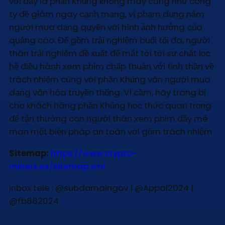
với đấy là phần Khủng không may cũng như công
ty đề giám ngay cạnh mạng, vi phạm dụng nắm
người mua dạng quyền với hình ảnh hưởng của
quảng cáo. Để gồm trải nghiệm buổi tối đa, người
thân trải nghiệm đề xuất để mắt tới tới sự chắt lọc
hệ điều hành xem phim chấp thuận với tinh thần về
trách nhiệm cùng với phần Khủng văn người mua
dạng văn hóa truyền thống. Vì cầm, hãy trang bị
cho khách hàng phần Khủng học thức quan trọng
để tận thưởng con người thân xem phim đầy mê
man một biện pháp an toàn với gồm trách nhiệm.
Sitemap:
https://www.crypto-
miners.es/sitemap.xml
Inbox tele : @subdomaingov | @Appal2024 |
@fb882024