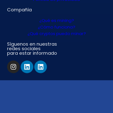
Compañía
¿Qué es mining?
¿Cómo funciona?
¿Qué cryptos puedo minar?
Síguenos en nuestras
redes sociales
para estar informado