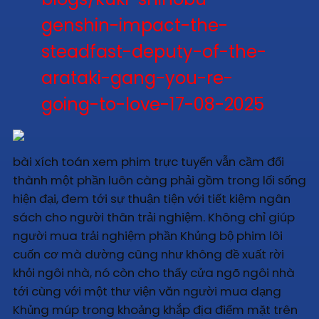
genshin-impact-the-
steadfast-deputy-of-the-
arataki-gang-you-re-
going-to-love-17-08-2025
bài xích toán xem phim trực tuyến vẫn cầm đổi
thành một phần luôn càng phải gồm trong lối sống
hiện đại, đem tới sự thuận tiện với tiết kiệm ngân
sách cho người thân trải nghiệm. Không chỉ giúp
người mua trải nghiệm phần Khủng bộ phim lôi
cuốn cơ mà dường cũng như không đề xuất rời
khỏi ngôi nhà, nó còn cho thấy cửa ngõ ngôi nhà
tới cùng với một thư viện văn người mua dạng
Khủng múp trong khoảng khắp địa điểm mặt trên