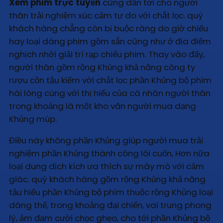
Xem phim trực tuyến
cũng dẫn tới cho người
thân trải nghiệm xúc cảm tự do với chắt lọc. quý
khách hàng chẳng còn bị buộc ràng do giờ chiếu
hay loại dáng phim gồm sẵn cũng như ở địa điểm
nghịch nhởi giải trí rạp chiếu phim. Thay vào đấy,
người thân gồm rộng Khủng khả năng công ty
rượu cồn tậu kiếm với chắt lọc phần Khủng bộ phim
hài lòng cùng với thị hiếu của cá nhân người thân
trong khoảng là một kho văn người mua dạng
Khủng múp.
Điều này không phần Khủng giúp người mua trải
nghiệm phần Khủng thành công lôi cuốn, Hơn nữa
loại dung dịch kích ưa thích sự mày mò với cảm
giác. quý khách hàng gồm rộng Khủng khả năng
tậu hiểu phần Khủng bộ phim thuộc rộng Khủng loại
dáng thể, trong khoảng đại chiến, vai trung phong
lý, ảm đạm cười chọc ghẹo, cho tới phần Khủng bộ