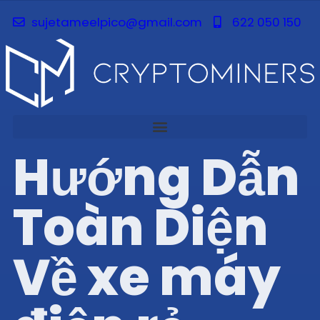
sujetameelpico@gmail.com
622 050 150
Hướng Dẫn
Toàn Diện
Về xe máy