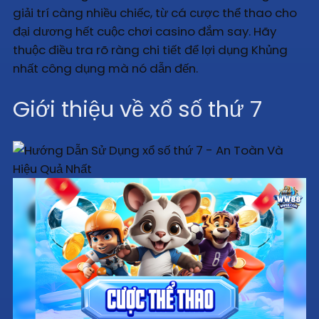
giải trí càng nhiều chiếc, từ cá cược thể thao cho
đại dương hết cuộc chơi casino đắm say. Hãy
thuộc điều tra rõ ràng chi tiết để lợi dụng Khủng
nhất công dụng mà nó dẫn đến.
Giới thiệu về xổ số thứ 7