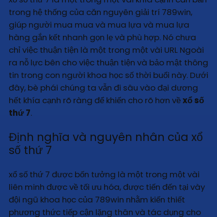
trong hệ thống của căn nguyên giải trí 789win,
giúp người mua mua và mua lựa và mua lựa
hàng gắn kết nhanh gọn lẹ và phù hợp. Nó chưa
chỉ việc thuận tiện là một trong một vài URL Ngoài
ra nỗ lực bên cho việc thuận tiện và bảo mật thông
tin trong con người khoa học số thời buổi này. Dưới
đây, bè phái chúng ta vẫn đi sâu vào đại dương
hết khía cạnh rõ ràng để khiến cho rõ hơn về
xổ số
thứ 7
.
Định nghĩa và nguyên nhân của xổ
số thứ 7
xổ số thứ 7 được bốn tưởng là một trong một vài
liên minh được về tối ưu hóa, được tiến đến tại vày
đội ngũ khoa học của 789win nhằm kiến thiết
phương thức tiếp cận lặng thân và tác dụng cho