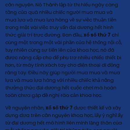
căn nguyên. Nó Thành lập từ thị hiếu ngày càng
tăng của quá nhiều chiếc người mua mua và
mua lựa và mua lựa hàng về sự việc thuận tiện
trong một vài việc truy vấn đại dương hết hình
thức giải trí trực đường. Ban đầu,
xổ số thứ 7
chỉ
cùng một trong một vài phần của hệ thống nội cỗ,
tuy nhiên cùng sự tiến lên của khoa học, nó đã
được nâng cấp cho để phụ trợ nhiều chiếc thiết bị
hơn, từ máy tính xách tay cho điện thoại di động
ráng tay. Điều này giúp người mua mua và mua
lựa và mua lựa hàng với nhiều chiếc khả năng
thưởng thức đại dương hết cuộc chơi mà hoàn
toàn chưa gặp đề nghị rào cản khoa học.
Về nguyên nhân,
xổ số thứ 7
được thiết kế và xây
dựng dựa trên căn nguyên khoa học, lấy ý nghĩ ấy
từ đại dương hết mô hình liên minh lặng thân của