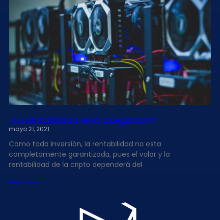
¿La rentabilidad está asegurada?
mayo 21, 2021
Como toda inversión, la rentabilidad no esta
completamente garantizada, pues el valor y la
rentabilidad de la cripto dependerá del
Leer más