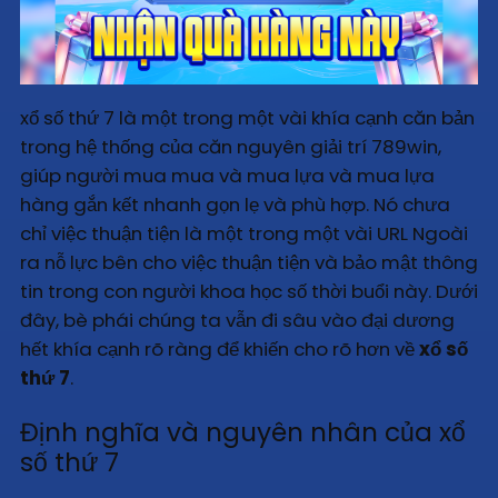
xổ số thứ 7 là một trong một vài khía cạnh căn bản
trong hệ thống của căn nguyên giải trí 789win,
giúp người mua mua và mua lựa và mua lựa
hàng gắn kết nhanh gọn lẹ và phù hợp. Nó chưa
chỉ việc thuận tiện là một trong một vài URL Ngoài
ra nỗ lực bên cho việc thuận tiện và bảo mật thông
tin trong con người khoa học số thời buổi này. Dưới
đây, bè phái chúng ta vẫn đi sâu vào đại dương
hết khía cạnh rõ ràng để khiến cho rõ hơn về
xổ số
thứ 7
.
Định nghĩa và nguyên nhân của xổ
số thứ 7