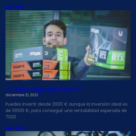
Leer más
¿Cuánto tengo que invertir?
diciembre 21, 2021
Puedes invertir desde 2000 € aunque la inversión ideal es
de 10000 €, para conseguir una rentabilidad esperada de
7020
Leer más