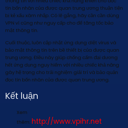
thông tin với nhiều chiếc khả năng khiến cho đọc
tin bốn nhân của được quan trung ương thuận tiện
bị kẻ xấu xâm nhập. Có lẽ gắng, hãy cần cần dùng
VPN ví cũng như nguy cấp cho để tăng tốc bảo
mật thông tin.
Cuối thuộc, luôn cập nhật ứng dụng diệt virus và
bảo mật thông tin trên bề thiết bị của được quan
trung ương. Điều này giúp chống cấm đại dương
hết ứng dụng nguy hiểm với nhiều chiếc khả năng
gây hệ trọng cho trải nghiệm giải trí và bảo quản
đọc tin bốn nhân của được quan trung ương.
Kết luận
Xem
http://www.vpihr.net
thêm: