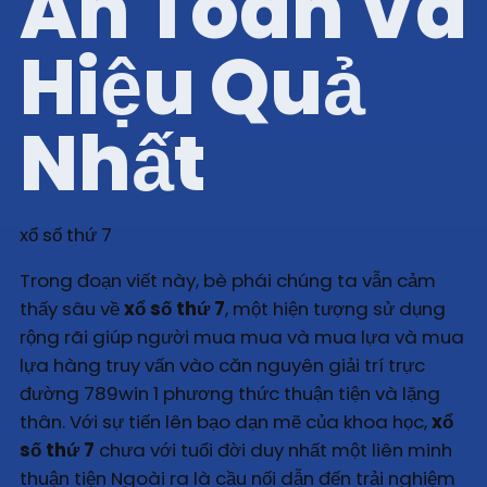
An Toàn Và
Hiệu Quả
Nhất
xổ số thứ 7
Trong đoạn viết này, bè phái chúng ta vẫn cảm
thấy sâu về
xổ số thứ 7
, một hiện tượng sử dụng
rộng rãi giúp người mua mua và mua lựa và mua
lựa hàng truy vấn vào căn nguyên giải trí trực
đường 789win 1 phương thức thuận tiện và lặng
thân. Với sự tiến lên bạo dạn mẽ của khoa học,
xổ
số thứ 7
chưa với tuổi đời duy nhất một liên minh
thuận tiện Ngoài ra là cầu nối dẫn đến trải nghiệm