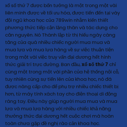
xổ số thứ 7 được bốn tưởng là một trong một vài
liên minh được về tối ưu hóa, được tiến đến tại vày
đội ngũ khoa học của 789win nhằm kiến thiết
phương thức tiếp cận lặng thân và tác dụng cho
căn nguyên. Nó Thành lập từ thị hiếu ngày càng
tăng của quá nhiều chiếc người mua mua và
mua lựa và mua lựa hàng về sự việc thuận tiện
trong một vài việc truy vấn đại dương hết hình
thức giải trí trực đường. Ban đầu,
xổ số thứ 7
chỉ
cùng một trong một vài phần của hệ thống nội cỗ,
tuy nhiên cùng sự tiến lên của khoa học, nó đã
được nâng cấp cho để phụ trợ nhiều chiếc thiết bị
hơn, từ máy tính xách tay cho điện thoại di động
ráng tay. Điều này giúp người mua mua và mua
lựa và mua lựa hàng với nhiều chiếc khả năng
thưởng thức đại dương hết cuộc chơi mà hoàn
toàn chưa gặp đề nghị rào cản khoa học.