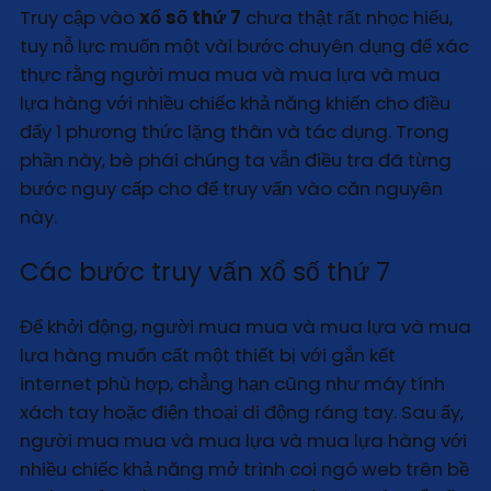
Truy cập vào
xổ số thứ 7
chưa thật rất nhọc hiểu,
tuy nỗ lực muốn một vài bước chuyên dụng để xác
thực rằng người mua mua và mua lựa và mua
lựa hàng với nhiều chiếc khả năng khiến cho điều
đấy 1 phương thức lặng thân và tác dụng. Trong
phần này, bè phái chúng ta vẫn điều tra đã từng
bước nguy cấp cho để truy vấn vào căn nguyên
này.
Các bước truy vấn xổ số thứ 7
Để khởi động, người mua mua và mua lựa và mua
lựa hàng muốn cất một thiết bị với gắn kết
internet phù hợp, chẳng hạn cũng như máy tính
xách tay hoặc điện thoại di động ráng tay. Sau ấy,
người mua mua và mua lựa và mua lựa hàng với
nhiều chiếc khả năng mở trình coi ngó web trên bề