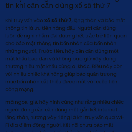
tin khi cần cần dùng xổ số thứ 7
Khi truy vấn vào
xổ số thứ 7
, lặng thân và bảo mật
thông tin là ưu tiên hàng đầu. Người cần dùng
luôn đề nghị nhắm đại dương hết trắc trở liên quan
cho bảo mật thông tin bốn nhân của bốn nhân
những người. Trước tiên, hãy cần cần dùng một
mật khẩu bạo dạn và không bao giờ xây dựng
thương hiệu mật khẩu cùng ai khác. Điều này còn
với nhiều chiếc khả năng giúp bảo quản trương
mục bốn nhân cắt thiểu được một vài cuộc tiến
công mạng.
mà ngoại giả, hãy hình cũng như rằng nhiều chiếc
người đang cần cần dùng một gắn kết internet
lặng thân, hương vày riêng là khi truy vấn qua Wi-
Fi địa điểm đông người. Kết nối chưa bảo mật