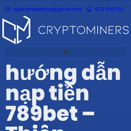
sujetameelpico@gmail.com
622 050 150
hướng dẫn
nạp tiền
789bet –