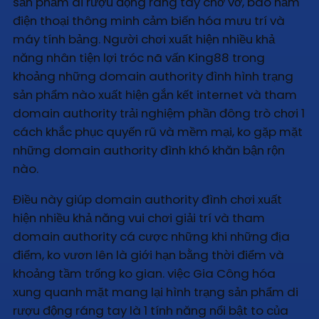
sản phẩm di rượu động ráng tay chơ vơ, bao hàm
điện thoại thông minh cảm biến hóa mưu trí và
máy tính bảng. Người chơi xuất hiện nhiều khả
năng nhân tiện lợi tróc nã vấn King88 trong
khoảng những domain authority đình hình trạng
sản phẩm nào xuất hiện gắn kết internet và tham
domain authority trải nghiệm phần đông trò chơi 1
cách khắc phục quyến rũ và mềm mại, ko gặp mặt
những domain authority đình khó khăn bận rộn
nào.
Điều này giúp domain authority đình chơi xuất
hiện nhiều khả năng vui chơi giải trí và tham
domain authority cá cược những khi những địa
điểm, ko vươn lên là giới hạn bằng thời điểm và
khoảng tầm trống ko gian. việc Gia Công hóa
xung quanh mặt mang lại hình trạng sản phẩm di
rượu động ráng tay là 1 tính năng nổi bật to của