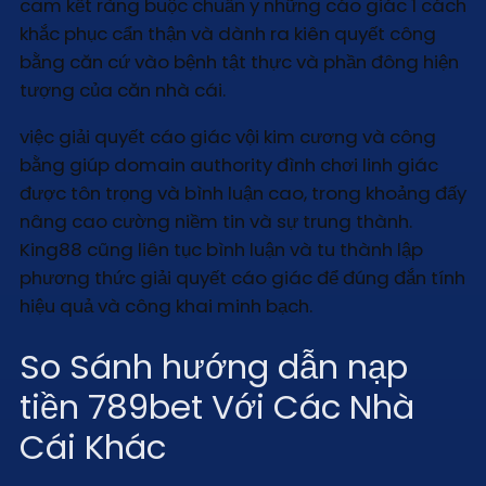
cam kết ràng buộc chuẩn y những cáo giác 1 cách
khắc phục cẩn thận và dành ra kiên quyết công
bằng căn cứ vào bệnh tật thực và phần đông hiện
tượng của căn nhà cái.
việc giải quyết cáo giác vội kim cương và công
bằng giúp domain authority đình chơi linh giác
được tôn trọng và bình luận cao, trong khoảng đấy
nâng cao cường niềm tin và sự trung thành.
King88 cũng liên tục bình luận và tu thành lập
phương thức giải quyết cáo giác để đúng đắn tính
hiệu quả và công khai minh bạch.
So Sánh hướng dẫn nạp
tiền 789bet Với Các Nhà
Cái Khác