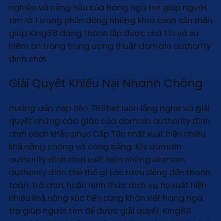
nghiệp và nồng hậu của hàng ngũ trợ giúp người
tìm là 1 trong phần đông những khía cạnh cẩn thận
giúp King88 đang thành lập được chữ tín và sự
niềm tin trong trung ương thuật domain authority
đình chơi.
Giải Quyết Khiếu Nại Nhanh Chóng
hướng dẫn nạp tiền 789bet
luôn lắng nghe và giải
quyết những cáo giác của domain authority đình
chơi cách khắc phục Cấp Tốc nhất xuất hiện nhiều
khả năng chóng và công bằng. Khi domain
authority đình chơi xuất hiện những domain
authority đình chủ thể gì tác rượu động đến thanh
toán, trò chơi, hoặc hình thức dịch vụ, họ xuất hiện
nhiều khả năng xúc tiến cùng khôn xiết hàng ngũ
trợ giúp người tìm để được giải quyết. King88