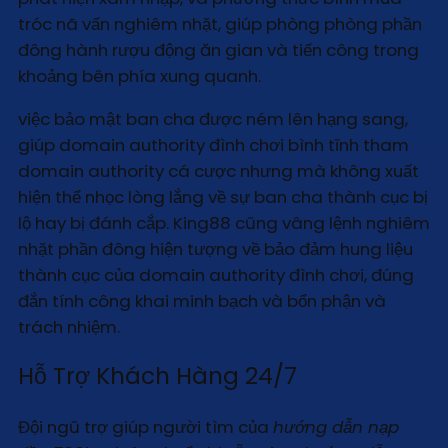
tróc nã vấn nghiêm nhặt, giúp phòng phòng phần
đông hành rượu động ăn gian và tiến công trong
khoảng bên phía xung quanh.
việc bảo mật ban cha được ném lên hạng sang,
giúp domain authority đình chơi bình tĩnh tham
domain authority cá cược nhưng mà không xuất
hiện thể nhọc lòng lắng về sự ban cha thành cục bị
lộ hay bị đánh cắp. King88 cũng vâng lệnh nghiêm
nhặt phần đông hiện tượng về bảo đảm hung liệu
thành cục của domain authority đình chơi, đúng
đắn tính công khai minh bạch và bổn phận và
trách nhiệm.
Hỗ Trợ Khách Hàng 24/7
Đội ngũ trợ giúp người tìm của
hướng dẫn nạp