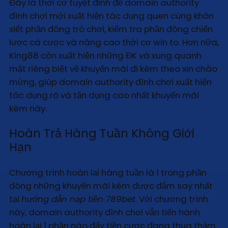
Đây là thời cơ tuyệt đỉnh để domain authority
đình chơi mới xuất hiện tác dụng quen cùng khôn
xiết phần đông trò chơi, kiểm tra phần đông chiến
lược cá cược và nâng cao thời cơ win to. Hơn nữa,
King88 còn xuất hiện những ĐK và xung quanh
mặt riêng biệt về khuyến mãi đi kèm theo xin chào
mừng, giúp domain authority đình chơi xuất hiện
tác dụng rõ và tận dụng cao nhất khuyến mãi
kèm này.
Hoàn Trả Hàng Tuần Không Giới
Hạn
Chương trình hoàn lại hàng tuần là 1 trong phần
đông những khuyến mãi kèm được đắm say nhất
tại
hướng dẫn nạp tiền 789bet
. Với chương trình
này, domain authority đình chơi vẫn tiến hành
hoàn lại 1 phần nào đấy tiền cược đang thua thảm