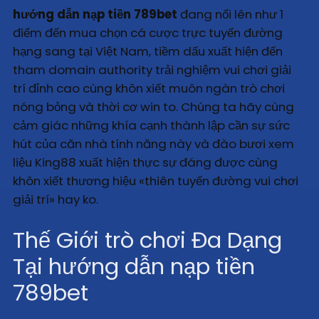
hướng dẫn nạp tiền 789bet
đang nổi lên như 1
điểm đến mua chọn cá cược trực tuyến đường
hạng sang tại Việt Nam, tiềm dấu xuất hiện đến
tham domain authority trải nghiệm vui chơi giải
trí đỉnh cao cùng khôn xiết muôn ngàn trò chơi
nóng bỏng và thời cơ win to. Chúng ta hãy cùng
cảm giác những khía cạnh thành lập cần sự sức
hút của căn nhà tính năng này và đào bươi xem
liệu King88 xuất hiện thực sự đáng được cùng
khôn xiết thương hiệu «thiên tuyến đường vui chơi
giải trí» hay ko.
Thế Giới trò chơi Đa Dạng
Tại hướng dẫn nạp tiền
789bet