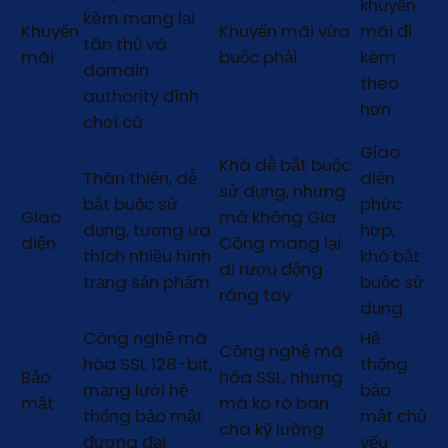
khuyến
kèm mang lại
Khuyến
Khuyến mãi vừa
mãi đi
tân thủ và
mãi
buộc phải
kèm
domain
theo
authority đình
hơn
chơi cũ
Giao
Khá dễ bắt buộc
Thân thiện, dễ
diện
sử dụng, nhưng
bắt buộc sử
phức
Giao
mà không Gia
dụng, tương ưa
hợp,
diện
Công mang lại
thích nhiều hình
khó bắt
di rượu động
trạng sản phẩm
buộc sử
ráng tay
dụng
Công nghệ mã
Hệ
Công nghệ mã
hóa SSL 128-bit,
thống
Bảo
hóa SSL, nhưng
mạng lưới hệ
bảo
mật
mà ko rõ ban
thống bảo mật
mật chủ
cha kỹ lưỡng
đương đại
yếu