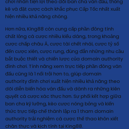
chơi nhân tiện lợi theo dõi ban cha ván đấu, thống
kê và đặt cược cách khắc phục Cấp Tốc nhất xuất
hiện nhiều khả năng chóng.
Hơn nữa, King88 còn cung cấp phần đông tính
chất lỏng cá cược nhiều kiểu dáng, trong khoảng
cược chấp châu Á, cược tài chết nhái, cược tỷ số
đến cược xiên, cược rung, đúng đắn những nhu cầu
bắt buộc thiết và chiến lược của domain authority
đình chơi. Tính năng xem trực tiếp phần đông ván
đấu cũng là 1 nổi trội hơn to, giúp domain
authority đình chơi xuất hiện nhiều khả năng theo
dõi diễn biến hóa ván đấu và dành ra những kiên
quyết cá cược xác thực hơn. Sự phối kết hợp giữa
ban cha kỹ lưỡng, kèo cược nóng bỏng và kiến
thức trực tiếp chế thành lập ra 1 tham domain
authority trải nghiệm cá cược thể thao khôn xiết
chân thực và kịch tính tại King88.