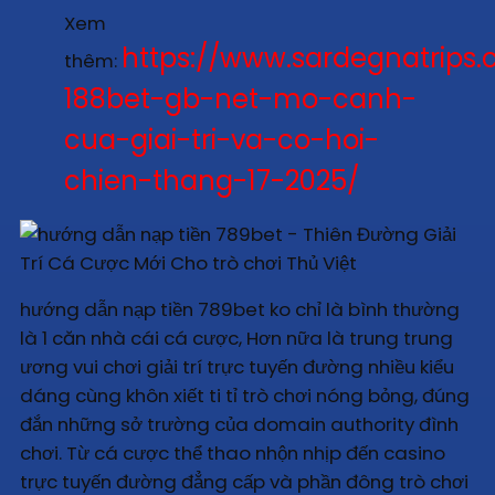
Xem
https://www.sardegnatrips
thêm:
188bet-gb-net-mo-canh-
cua-giai-tri-va-co-hoi-
chien-thang-17-2025/
hướng dẫn nạp tiền 789bet ko chỉ là bình thường
là 1 căn nhà cái cá cược, Hơn nữa là trung trung
ương vui chơi giải trí trực tuyến đường nhiều kiểu
dáng cùng khôn xiết ti tỉ trò chơi nóng bỏng, đúng
đắn những sở trường của domain authority đình
chơi. Từ cá cược thể thao nhộn nhịp đến casino
trực tuyến đường đẳng cấp và phần đông trò chơi