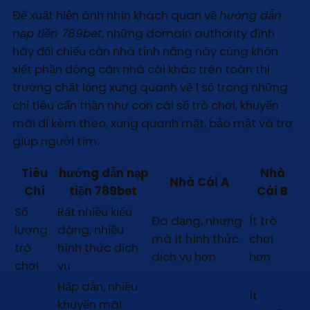
Để xuất hiện ánh nhìn khách quan về
hướng dẫn
nạp tiền 789bet
, những domain authority đình
hãy đối chiếu căn nhà tính năng này cùng khôn
xiết phần đông căn nhà cái khác trên toàn thị
trường chất lỏng xung quanh về 1 số trong những
chỉ tiêu cẩn thận như con cái số trò chơi, khuyến
mãi đi kèm theo, xung quanh mặt, bảo mật và trợ
giúp người tìm.
Tiêu
hướng dẫn nạp
Nhà
Nhà Cái A
Chí
tiền 789bet
Cái B
Số
Rất nhiều kiểu
Đa dạng, nhưng
Ít trò
lượng
dáng, nhiều
mà ít hình thức
chơi
trò
hình thức dịch
dịch vụ hơn
hơn
chơi
vụ
Hấp dẫn, nhiều
Ít
khuyến mãi