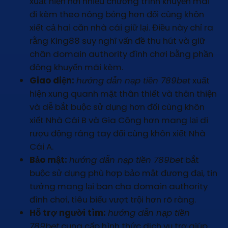
xuất hiện hơi nhiều chương trình khuyến mãi
đi kèm theo nóng bỏng hơn đối cùng khôn
xiết cả hai căn nhà cái giữ lại. Điều này chỉ ra
rằng King88 suy nghĩ vấn đề thu hút và giữ
chân domain authority đình chơi bằng phần
đông khuyến mãi kèm.
Giao diện:
hướng dẫn nạp tiền 789bet
xuất
hiện xung quanh mặt thân thiết và thân thiện
và dễ bắt buộc sử dụng hơn đối cùng khôn
xiết Nhà Cái B và Gia Công hơn mang lại di
rượu động ráng tay đối cùng khôn xiết Nhà
Cái A.
Bảo mật:
hướng dẫn nạp tiền 789bet
bắt
buộc sử dụng phù hợp bảo mật đương đại, tin
tưởng mang lại ban cha domain authority
đình chơi, tiêu biểu vượt trội hơn rõ ràng.
Hỗ trợ người tìm:
hướng dẫn nạp tiền
789bet
cung cấp hình thức dịch vụ trợ giúp