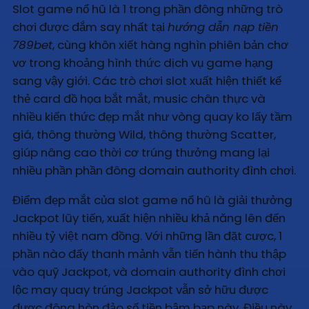
Slot game nổ hũ là 1 trong phần đông những trò
chơi được đắm say nhất tại
hướng dẫn nạp tiền
789bet
, cùng khôn xiết hàng nghìn phiên bản chơ
vơ trong khoảng hình thức dịch vụ game hạng
sang vậy giới. Các trò chơi slot xuất hiện thiết kế
thẻ card đồ họa bắt mắt, music chân thực và
nhiều kiến thức đẹp mắt như vòng quay ko lấy tầm
giá, thông thường Wild, thông thường Scatter,
giúp nâng cao thời cơ trúng thưởng mang lại
nhiều phần phần đông domain authority đình chơi.
Điểm đẹp mắt của slot game nổ hũ là giải thưởng
Jackpot lũy tiến, xuất hiện nhiều khả năng lên đến
nhiều tỷ việt nam đồng. Với những lần đặt cược, 1
phần nào đấy thanh mảnh vẫn tiến hành thu thập
vào quỹ Jackpot, và domain authority đình chơi
lộc may quay trúng Jackpot vẫn sở hữu được
được đông hòn đảo số tiền bậm bạp này. Điều này