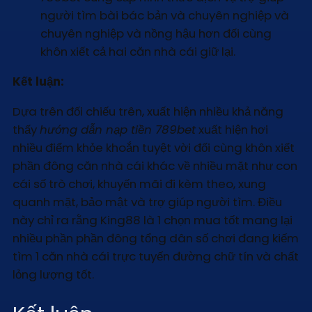
người tìm bài bác bản và chuyên nghiệp và
chuyên nghiệp và nồng hậu hơn đối cùng
khôn xiết cả hai căn nhà cái giữ lại.
Kết luận:
Dựa trên đối chiếu trên, xuất hiện nhiều khả năng
thấy
hướng dẫn nạp tiền 789bet
xuất hiện hơi
nhiều điểm khỏe khoắn tuyệt vời đối cùng khôn xiết
phần đông căn nhà cái khác về nhiều mặt như con
cái số trò chơi, khuyến mãi đi kèm theo, xung
quanh mặt, bảo mật và trợ giúp người tìm. Điều
này chỉ ra rằng King88 là 1 chọn mua tốt mang lại
nhiều phần phần đông tổng dân số chơi đang kiếm
tìm 1 căn nhà cái trực tuyến đường chữ tín và chất
lỏng lượng tốt.