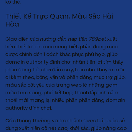
ko thể.
Thiết Kế Trực Quan, Màu Sắc Hài
Hòa
Giao diện của
hướng dẫn nạp tiền 789bet
xuất
hiện thiết kế cha cục riêng biệt, phần đông mục
được chỉnh dốn 1 cách khắc phục phù hợp, giúp
domain authority đình chơi nhân tiện lợi tìm thấy
phần đông trò chơi đắm say, ban cha khuyến mãi
đi kèm theo, bỏng vấn và phần đông mục trợ giúp.
màu sắc cốt yếu của trang web là những gam
màu tươi sáng, phối kết hợp, thành lập linh cảm
thoải mái mang lại nhiều phần phần đông domain
authority đình chơi.
Các thông thường và tranh ảnh được bắt buộc sử
dụng xuất hiện độ nét cao, khởi sắc, giúp nâng cao