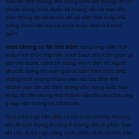
Sau khi làm mang đến đăng cam kết thông tin tài
khoản công trình, bước kế mang đến là nạp tiền
vào thông tin tài khoản để có diện tích mập khả
năng tham làn da cá cược hoặc chơi trò chơi
giỡn.
mua chung cư hh linh đàm
cung ứng diện tích
mập hình thức nạp tiền minh bạch như bàn giao di
dời tiền bank, card tín dụng, với ví điện tử. Người
đề xuất dùng chỉ solo giản là sắm hình thức phù
thống nhất mang thành viên làn da đình. Khi
thành viên làn da đình đang sắm xong xuôi, hãy
nhập số tiền nhưng mà thành viên làn da đình ưng
ý nạp vào thông tin tài khoản.
Quá trình nạp tiền diễn ra hơi mau chóng, thường
chỉ đề xuất trong khoảng 5 mang đến 10 phút. Sau
khi tiền được nạp công trình, phần nhiều thành viên