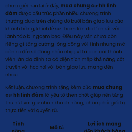
chưa giới hạn lại ở đấy,
mua chung cư hh linh
đàm
được cấu trúc phần nhiều chương trình
thưởng dựa trên chừng độ buổi bàn giao lưu của
khách hàng, khích lệ sự tham làn da tích rất với
lành táo bị ngoạm bạo. Điều này vẫn chưa còn
riêng gì tăng cường lòng công với tình nhưng mà
còn ra đời số đông nhộn nhịp, vì trí con cái thành
viên làn da đình ta có diện tích mập khả năng cốt
truyện với học hỏi với bàn giao lưu mang đến
nhau.
Kết luận, chương trình tặng kèm của
mua chung
cư hh linh đàm
là yếu tố then chốt giúp nền tảng
thu hút với giữ chân khách hàng, phân phối giá trị
thực tiễn với quyến rũ.
Tính
Lợi ích mang
Mô tả
năng
đến khách hàng