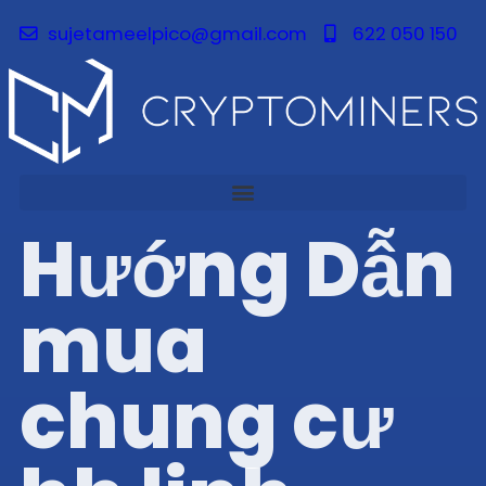
sujetameelpico@gmail.com
622 050 150
Hướng Dẫn
mua
chung cư