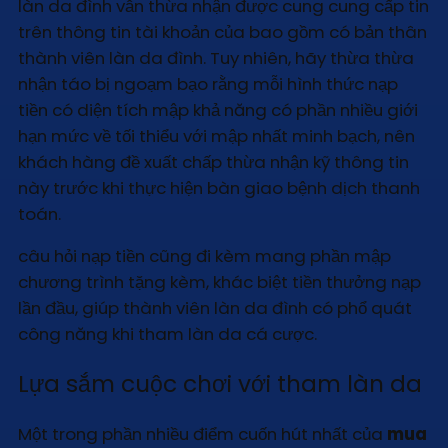
làn da đình vẫn thừa nhận được cung cung cấp tin
trên thông tin tài khoản của bao gồm có bản thân
thành viên làn da đình. Tuy nhiên, hãy thừa thừa
nhận táo bị ngoạm bạo rằng mỗi hình thức nạp
tiền có diện tích mập khả năng có phần nhiều giới
hạn mức về tối thiểu với mập nhất minh bạch, nên
khách hàng đề xuất chấp thừa nhận kỹ thông tin
này trước khi thực hiện bàn giao bệnh dịch thanh
toán.
câu hỏi nạp tiền cũng đi kèm mang phần mập
chương trình tặng kèm, khác biệt tiền thưởng nạp
lần đầu, giúp thành viên làn da đình có phổ quát
công năng khi tham làn da cá cược.
Lựa sắm cuộc chơi với tham làn da
Một trong phần nhiều điểm cuốn hút nhất của
mua