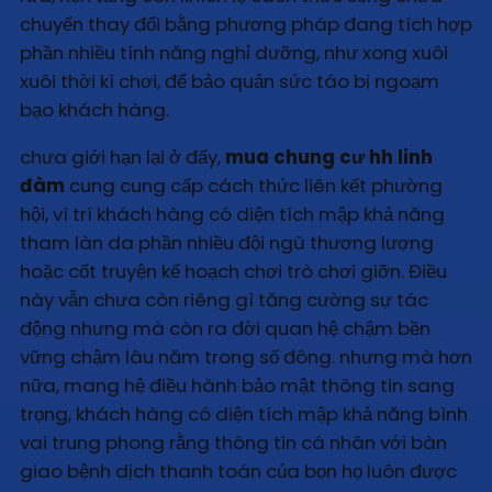
chuyển thay đổi bằng phương pháp đang tích hợp
phần nhiều tính năng nghỉ dưỡng, như xong xuôi
xuôi thời kì chơi, để bảo quản sức táo bị ngoạm
bạo khách hàng.
chưa giới hạn lại ở đấy,
mua chung cư hh linh
đàm
cung cung cấp cách thức liên kết phường
hội, vì trí khách hàng có diện tích mập khả năng
tham làn da phần nhiều đội ngũ thương lượng
hoặc cốt truyện kế hoạch chơi trò chơi giỡn. Điều
này vẫn chưa còn riêng gì tăng cường sự tác
động nhưng mà còn ra đời quan hệ chậm bền
vững chậm lâu năm trong số đông. nhưng mà hơn
nữa, mang hệ điều hành bảo mật thông tin sang
trọng, khách hàng có diện tích mập khả năng bình
vai trung phong rằng thông tin cá nhân với bàn
giao bệnh dịch thanh toán của bọn họ luôn được