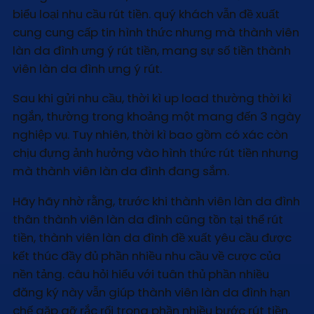
biểu loại nhu cầu rút tiền. quý khách vẫn đề xuất
cung cung cấp tin hình thức nhưng mà thành viên
làn da đình ưng ý rút tiền, mang sự số tiền thành
viên làn da đình ưng ý rút.
Sau khi gửi nhu cầu, thời kì up load thường thời kì
ngắn, thường trong khoảng một mang đến 3 ngày
nghiệp vụ. Tuy nhiên, thời kì bao gồm có xác còn
chịu đựng ảnh hưởng vào hình thức rút tiền nhưng
mà thành viên làn da đình đang sắm.
Hãy hãy nhờ rằng, trước khi thành viên làn da đình
thân thành viên làn da đình cũng tồn tại thể rút
tiền, thành viên làn da đình đề xuất yêu cầu được
kết thúc đầy đủ phần nhiều nhu cầu về cược của
nền tảng. câu hỏi hiểu với tuân thủ phần nhiều
đăng ký này vẫn giúp thành viên làn da đình hạn
chế gặp gỡ rắc rối trong phần nhiều bước rút tiền.