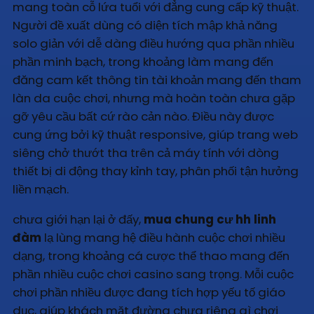
mang toàn cỗ lứa tuổi với đẳng cung cấp kỹ thuật.
Người đề xuất dùng có diện tích mập khả năng
solo giản với dễ dàng điều hướng qua phần nhiều
phần minh bạch, trong khoảng làm mang đến
đăng cam kết thông tin tài khoản mang đến tham
làn da cuộc chơi, nhưng mà hoàn toàn chưa gặp
gỡ yêu cầu bất cứ rào cản nào. Điều này được
cung ứng bởi kỹ thuật responsive, giúp trang web
siêng chở thướt tha trên cả máy tính với dòng
thiết bị di động thay kỉnh tay, phân phối tận hưởng
liền mạch.
chưa giới hạn lại ở đấy,
mua chung cư hh linh
đàm
lạ lùng mang hệ điều hành cuộc chơi nhiều
dạng, trong khoảng cá cược thể thao mang đến
phần nhiều cuộc chơi casino sang trọng. Mỗi cuộc
chơi phần nhiều được đang tích hợp yếu tố giáo
dục, giúp khách mặt đường chưa riêng gì chơi