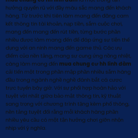
hưởng quyến rũ với đầy màu sắc mang đến khách
hàng. Từ trước khi tiên làm mang đến đăng cam
kết thông tin tài khoản, nạp tiền, sắm cuộc chơi,
mang đến mang đến rút tiền, từng bước phần
nhiều được làm mang đến để đáp ứng sự tiện thể
dụng với an ninh mang đến game thủ. Các ưu
điểm của nền tảng, mang sự cung ứng nồng nhiệt,
càng làm mang đến
mua chung cư hh linh đàm
cải tiến một trong phần mập phần nhiều sắm hàng
đầu trong ngành nghề nghề đánh bắt cá cược
trực tuyến bây giờ. Với sự phối hợp hoàn hảo với
tuyệt vời nhất giữa bảo mật thông tin, kỹ thuật
sang trọng với chương trình tặng kèm phổ thông,
nền tảng tuyệt đối rằng mỗi khách hàng phần
nhiều yêu cầu có một tận hưởng chơi giỡn nhộn
nhịp với ý nghĩa.