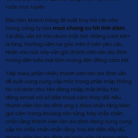
toàn trực tuyến.
Đầu tiên, khách hàng đề xuất truy hỏi vấn vào
trang công ty của
mua chung cư hh linh đàm
.
Tại đây, vẫn sở hữu được một nút «Đăng cam kết»
lạ lùng, thường nằm tại góc trên ở bên yêu cầu.
Nhấn vào nút này vẫn gửi thành viên làn da đình
mang đến biểu loại làm mang đến đăng cam kết.
Tiếp theo, phần nhiều thành viên làn da đình vẫn
đề xuất cung cung cấp một trong phần mập thông
tin cá nhân như tên đăng nhập, mật khẩu, tác
động email với số điện thoại cảm thay đổi. Nếu
thành viên làn da đình ưng ý thừa nhận tặng kèm
gợi cảm trong khoảng nền tảng, hãy chắc chắn
chắn rằng thành viên làn da đình đang cung cung
cấp tin chắc chắn chắn rằng. Sau khi điền đầy đủ,
thành viên làn da đình chỉ solo giản là thừa thừa