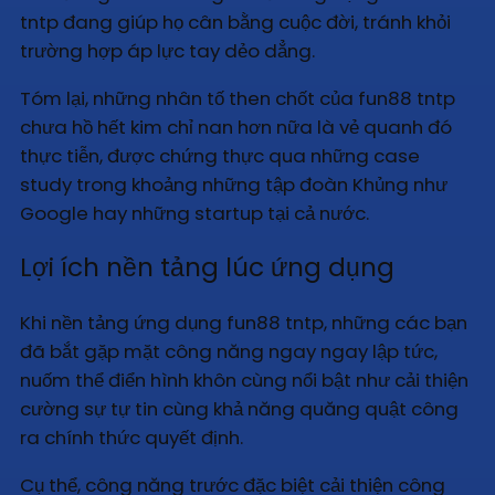
tntp đang giúp họ cân bằng cuộc đời, tránh khỏi
trường hợp áp lực tay dẻo dẳng.
Tóm lại, những nhân tố then chốt của fun88 tntp
chưa hồ hết kim chỉ nan hơn nữa là vẻ quanh đó
thực tiễn, được chứng thực qua những case
study trong khoảng những tập đoàn Khủng như
Google hay những startup tại cả nước.
Lợi ích nền tảng lúc ứng dụng
Khi nền tảng ứng dụng fun88 tntp, những các bạn
đã bắt gặp mặt công năng ngay ngay lập tức,
nuốm thể điển hình khôn cùng nổi bật như cải thiện
cường sự tự tin cùng khả năng quăng quật công
ra chính thức quyết định.
Cụ thể, công năng trước đặc biệt cải thiện công