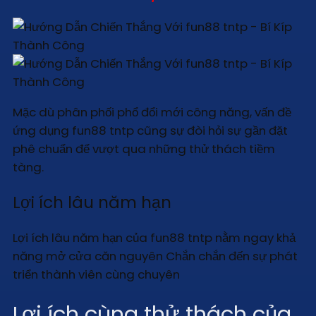
Mặc dù phân phối phổ đổi mới công năng, vấn đề
ứng dụng fun88 tntp cũng sự đòi hỏi sự gần đặt
phê chuẩn để vượt qua những thử thách tiềm
tàng.
Lợi ích lâu năm hạn
Lợi ích lâu năm hạn của fun88 tntp nằm ngay khả
năng mở cửa căn nguyên Chắn chắn đến sự phát
triển thành viên cùng chuyên
Lợi ích cùng thử thách của