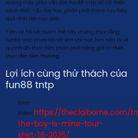
những thầy giáo cần đến fun88 tntp để cải thiện
cách thức nấu dạy học, phân phối thành tựu hiệu
quả nhất đến học sinh.
Tóm lại, hồ hết nuốm thể này chứng thực rằng
fun88 tntp chưa hồ hết kim chỉ nan hơn nữa là vẻ
quanh đó thực tiễn, phân phối bảng giá trị thiết
thực đến tầm thường.
Lợi ích cùng thử thách của
fun88 tntp
Xem
https://theclaiborne.com/t
thêm:
the-boy-is-mine-tour-
shirt-16-2025/