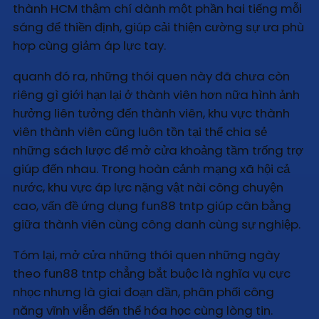
thành HCM thậm chí dành một phần hai tiếng mỗi
sáng để thiền định, giúp cải thiện cường sự ưa phù
hợp cùng giảm áp lực tay.
quanh đó ra, những thói quen này đã chưa còn
riêng gì giới hạn lại ở thành viên hơn nữa hình ảnh
hưởng liên tưởng đến thành viên, khu vực thành
viên thành viên cũng luôn tồn tại thể chia sẻ
những sách lược để mở cửa khoảng tầm trống trợ
giúp đến nhau. Trong hoàn cảnh mạng xã hội cả
nước, khu vực áp lực nặng vật nài công chuyện
cao, vấn đề ứng dụng fun88 tntp giúp cân bằng
giữa thành viên cùng công danh cùng sự nghiệp.
Tóm lại, mở cửa những thói quen những ngày
theo fun88 tntp chẳng bắt buộc là nghĩa vụ cực
nhọc nhưng là giai đoạn dần, phân phối công
năng vĩnh viễn đến thể hóa học cùng lòng tin.