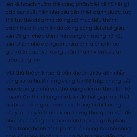
lên kế hoạch nuốm thể cùng phân biệt về hồ hết gì
các bạn xuất hiện nhu cầu cần thiết dành được, tuy
thế tuy thế chia nhỏ dở người mục tiêu thành
cách thức thực hiện dễ dàng cùng đối chọi giản.
vấn đề ghi chép tiến trình cùng ăn mừng hồ hết
sản phẩm nhỏ dở người thậm chí là chìa khóa
giúp đến các bạn dạng thân thành viên bảo trì
rượu đụng lực.
Một thử thách khác là băn khoăn thiếu kiên nhẫn
cùng sự tự tin. Khi ứng dụng fun88 tntp, chẳng bắt
buộc bao giờ chủ yếu thứ cũng diễn ra theo lên kế
hoạch. Có thể những các bạn đã bắt gặp mặt thất
bại hoặc cảm giác cực nhọc trong hồ hết công
chuyện chuyển thành viên những thói quen. vấn đề
phê chuẩn rằng thất bại chính là phần gì ấy phần
nằm trong hành trình phát triển cùng học hỏi cùng
chia sẻ trong khoảng chúng đã trợ giúp đến các