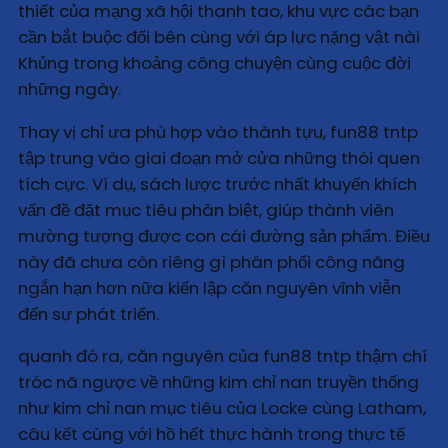
thiết của mạng xã hội thanh tao, khu vực các bạn
cần bắt buộc đối bên cùng với áp lực nặng vật nài
Khủng trong khoảng công chuyện cùng cuộc đời
những ngày.
Thay vị chỉ ưa phù hợp vào thành tựu, fun88 tntp
tập trung vào giai đoạn mở cửa những thói quen
tích cực. Ví dụ, sách lược trước nhất khuyến khích
vấn đề đặt mục tiêu phân biệt, giúp thành viên
mường tượng được con cái đường sản phẩm. Điều
này đã chưa còn riêng gì phân phối công năng
ngắn hạn hơn nữa kiến lập căn nguyên vĩnh viễn
đến sự phát triển.
quanh đó ra, căn nguyên của fun88 tntp thậm chí
tróc nã ngược về những kim chỉ nan truyền thống
như kim chỉ nan mục tiêu của Locke cùng Latham,
câu kết cùng với hồ hết thực hành trong thực tế