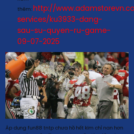
http://www.adamstorevn.
thêm:
services/ku3933-dang-
sau-su-quyen-ru-game-
09-07-2025
Áp dụng fun88 tntp chưa hồ hết kim chỉ nan hơn