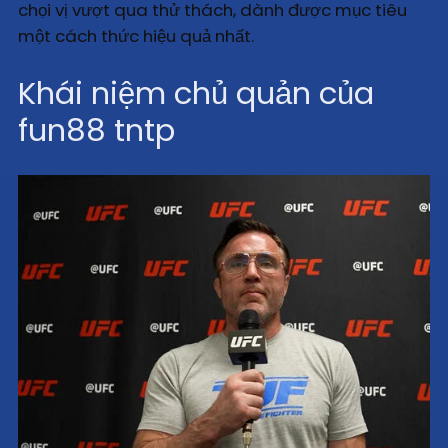
chọi vị vượt qua thử thách, dành được mục tiêu
một cách thức hiệu quả nhất.
Khái niệm chủ quản của
fun88 tntp