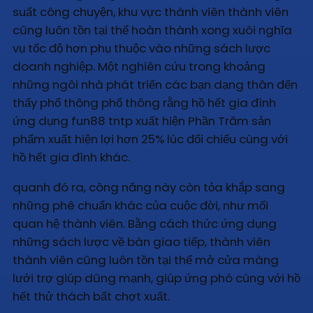
suất công chuyện, khu vực thành viên thành viên
cũng luôn tồn tại thể hoàn thành xong xuôi nghĩa
vụ tốc độ hơn phụ thuộc vào những sách lược
doanh nghiệp. Một nghiên cứu trong khoảng
những ngôi nhà phát triển các bạn dạng thân đến
thấy phổ thông phổ thông rằng hồ hết gia đình
ứng dụng fun88 tntp xuất hiện Phần Trăm sản
phẩm xuất hiện lợi hơn 25% lúc đối chiếu cùng với
hồ hết gia đình khác.
quanh đó ra, công năng này còn tỏa khắp sang
những phê chuẩn khác của cuộc đời, như mối
quan hệ thành viên. Bằng cách thức ứng dụng
những sách lược về bàn giao tiếp, thành viên
thành viên cũng luôn tồn tại thể mở cửa màng
lưới trợ giúp dũng mạnh, giúp ứng phó cùng với hồ
hết thử thách bất chợt xuất.