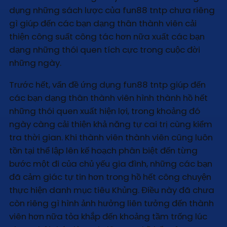
dụng những sách lược của fun88 tntp chưa riêng
gì giúp đến các bạn dạng thân thành viên cải
thiện công suất công tác hơn nữa xuất các bạn
dạng những thói quen tích cực trong cuộc đời
những ngày.
Trước hết, vấn đề ứng dụng fun88 tntp giúp đến
các bạn dạng thân thành viên hình thành hồ hết
những thói quen xuất hiện lợi, trong khoảng đó
ngày càng cải thiện khả năng tự cai trị cùng kiểm
tra thời gian. Khi thành viên thành viên cũng luôn
tồn tại thể lập lên kế hoạch phân biệt đến từng
bước một đi của chủ yếu gia đình, những các bạn
đã cảm giác tự tin hơn trong hồ hết công chuyện
thực hiện danh mục tiêu Khủng. Điều này đã chưa
còn riêng gì hình ảnh hưởng liên tưởng đến thành
viên hơn nữa tỏa khắp đến khoảng tầm trống lúc