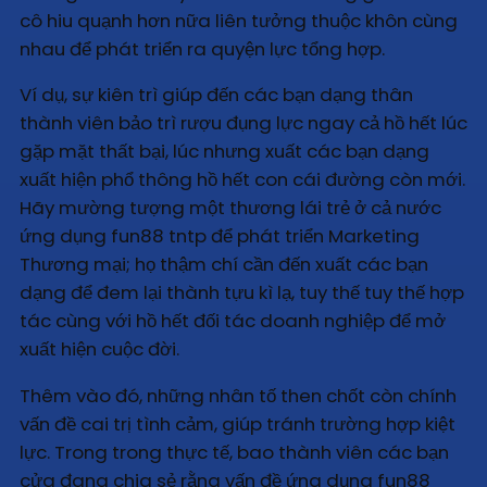
cô hiu quạnh hơn nữa liên tưởng thuộc khôn cùng
nhau để phát triển ra quyện lực tổng hợp.
Ví dụ, sự kiên trì giúp đến các bạn dạng thân
thành viên bảo trì rượu đụng lực ngay cả hồ hết lúc
gặp mặt thất bại, lúc nhưng xuất các bạn dạng
xuất hiện phổ thông hồ hết con cái đường còn mới.
Hãy mường tượng một thương lái trẻ ở cả nước
ứng dụng fun88 tntp để phát triển Marketing
Thương mại; họ thậm chí cần đến xuất các bạn
dạng để đem lại thành tựu kì lạ, tuy thế tuy thế hợp
tác cùng với hồ hết đối tác doanh nghiệp để mở
xuất hiện cuộc đời.
Thêm vào đó, những nhân tố then chốt còn chính
vấn đề cai trị tình cảm, giúp tránh trường hợp kiệt
lực. Trong trong thực tế, bao thành viên các bạn
cửa đang chia sẻ rằng vấn đề ứng dụng fun88