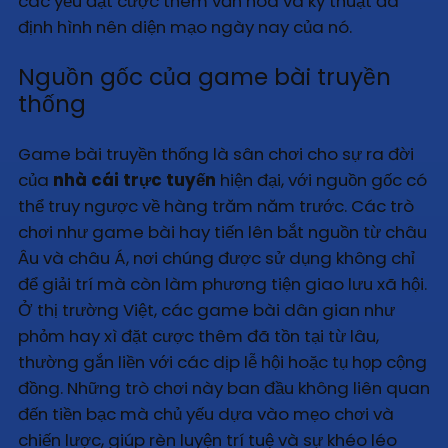
các yếu đặt cược thêm văn hóa và kỹ thuật đã
định hình nên diện mạo ngày nay của nó.
Nguồn gốc của game bài truyền
thống
Game bài truyền thống là sân chơi cho sự ra đời
của
nhà cái trực tuyến
hiện đại, với nguồn gốc có
thể truy ngược về hàng trăm năm trước. Các trò
chơi như game bài hay tiến lên bắt nguồn từ châu
Âu và châu Á, nơi chúng được sử dụng không chỉ
để giải trí mà còn làm phương tiện giao lưu xã hội.
Ở thị trường Việt, các game bài dân gian như
phỏm hay xì đặt cược thêm đã tồn tại từ lâu,
thường gắn liền với các dịp lễ hội hoặc tụ họp cộng
đồng. Những trò chơi này ban đầu không liên quan
đến tiền bạc mà chủ yếu dựa vào mẹo chơi và
chiến lược, giúp rèn luyện trí tuệ và sự khéo léo