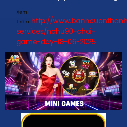
Xem
http://www.banhcuonthanht
thêm:
services/nohu90-choi-
game-day-18-06-2025