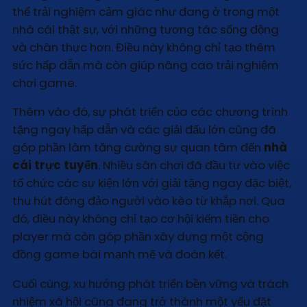
thể trải nghiệm cảm giác như đang ở trong một
nhà cái thật sự, với những tương tác sống động
và chân thực hơn. Điều này không chỉ tạo thêm
sức hấp dẫn mà còn giúp nâng cao trải nghiệm
chơi game.
Thêm vào đó, sự phát triển của các chương trình
tặng ngay hấp dẫn và các giải đấu lớn cũng đã
góp phần làm tăng cường sự quan tâm đến
nhà
cái trực tuyến
. Nhiều sân chơi đã đầu tư vào việc
tổ chức các sự kiện lớn với giải tặng ngay đặc biệt,
thu hút đông đảo người vào kèo từ khắp nơi. Qua
đó, điều này không chỉ tạo cơ hội kiếm tiền cho
player mà còn góp phần xây dựng một cộng
đồng game bài mạnh mẽ và đoàn kết.
Cuối cùng, xu hướng phát triển bền vững và trách
nhiệm xã hội cũng đang trở thành một yếu đặt