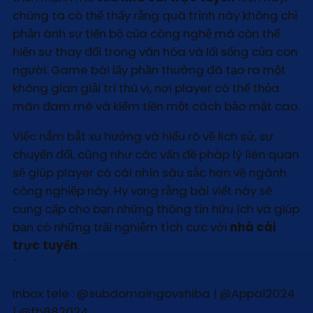
chúng ta có thể thấy rằng quá trình này không chỉ
phản ánh sự tiến bộ của công nghệ mà còn thể
hiện sự thay đổi trong văn hóa và lối sống của con
người. Game bài lấy phần thưởng đã tạo ra một
không gian giải trí thú vị, nơi player có thể thỏa
mãn đam mê và kiếm tiền một cách bảo mật cao.
Việc nắm bắt xu hướng và hiểu rõ về lịch sử, sự
chuyển đổi, cũng như các vấn đề pháp lý liên quan
sẽ giúp player có cái nhìn sâu sắc hơn về ngành
công nghiệp này. Hy vọng rằng bài viết này sẽ
cung cấp cho bạn những thông tin hữu ích và giúp
bạn có những trải nghiệm tích cực với
nhà cái
trực tuyến
.
`
Inbox tele : @subdomaingovshiba | @Appal2024
| @fb882024