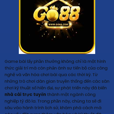
Game bài lấy phần thưởng không chỉ là một hình
thức giải trí mà còn phản ánh sự tiến bộ của công
nghệ và văn hóa chơi bài qua các thời kỳ. Từ
những trò chơi dân gian truyền thống đến các sân
chơi kỹ thuật số hiện đại, sự phát triển này đã biến
nhà cái trực tuyến
thành một ngành công
nghiệp tỷ đô la. Trong phần này, chúng ta sẽ đi
sâu vào hành trình lịch sử, khám phá cách mà