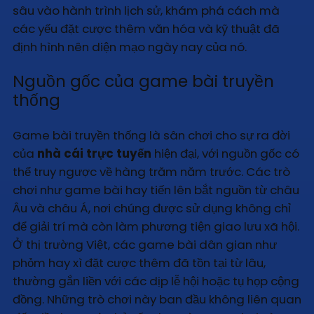
sâu vào hành trình lịch sử, khám phá cách mà
các yếu đặt cược thêm văn hóa và kỹ thuật đã
định hình nên diện mạo ngày nay của nó.
Nguồn gốc của game bài truyền
thống
Game bài truyền thống là sân chơi cho sự ra đời
của
nhà cái trực tuyến
hiện đại, với nguồn gốc có
thể truy ngược về hàng trăm năm trước. Các trò
chơi như game bài hay tiến lên bắt nguồn từ châu
Âu và châu Á, nơi chúng được sử dụng không chỉ
để giải trí mà còn làm phương tiện giao lưu xã hội.
Ở thị trường Việt, các game bài dân gian như
phỏm hay xì đặt cược thêm đã tồn tại từ lâu,
thường gắn liền với các dịp lễ hội hoặc tụ họp cộng
đồng. Những trò chơi này ban đầu không liên quan