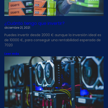
¿Cuánto tengo que invertir?
diciembre 21, 2021
Puedes invertir desde 2000 € aunque la inversión ideal es
de 10000 €, para conseguir una rentabilidad esperada de
7020
Leer más