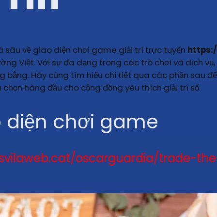
á sâu về giao diện chơi game giải trí trực tuyến
https:
ờng Việt. Với sự đa dạng trong các trò chơi và dịch vụ
bằng. Hãy cùng tìm hiểu chi tiết qua các phần sau để t
chọn hàng đầu cho cộng đồng yêu thích giải trí số.
ao diện chơi game
esvilaweb.cat/oscarguardia/trade-t