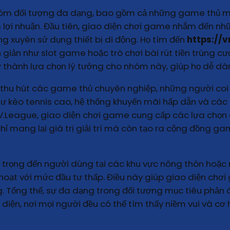
m đối tượng đa dạng, bao gồm cả những game thủ mới 
i nhuận. Đầu tiên, giao diện chơi game nhắm đến những 
g xuyên sử dụng thiết bị di động. Họ tìm đến
https://
 giản như slot game hoặc trò chơi bài rút tiền trúng c
 thành lựa chọn lý tưởng cho nhóm này, giúp họ dễ d
thu hút các game thủ chuyên nghiệp, những người coi 
kèo tennis cao, hệ thống khuyến mãi hấp dẫn và các giải
 V.League, giao diện chơi game cung cấp các lựa chọn
chỉ mang lại giá trị giải trí mà còn tạo ra cộng đồng ga
trọng đến người dùng tại các khu vực nông thôn hoặc 
hoạt với mức đầu tư thấp. Điều này giúp giao diện chơi
g. Tổng thể, sự đa dạng trong đối tượng mục tiêu phản
iện, nơi mọi người đều có thể tìm thấy niềm vui và cơ h