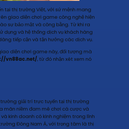
yến tại thị trường Việt, với sứ mệnh mang
rên giao diện chơi game công nghệ hiện
ào sự bảo mật và công bằng. Từ khi ra
ử dụng và hệ thống dịch vụ khách hàng
dàng tiếp cận và tận hưởng các dịch vụ.
a giao diện chơi game này, đối tượng mà
://vn88ac.net/
, từ đó nhận xét xem nó
ường giải trí trực tuyến tại thị trường
thỏa mãn niềm đam mê chơi cá cược và
à kinh doanh có kinh nghiệm trong lĩnh
 trường Đông Nam Á, với trọng tâm là thị