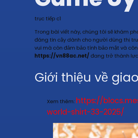
trục tiếp c1
Trong bài viết này, chúng tôi sẽ khám ph
đáng tin cậy dành cho người dùng thị trư
vui mà còn đảm bảo tính bảo mật và công 
https://vn88ac.net/
đang trở thành lựa 
Giới thiệu về gi
https://blocs.m
Xem thêm:
world-shirt-33-2025/