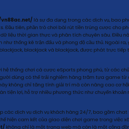
//vn88ac.net/
là sự đa dạng trong các dịch vụ, bao phủ 
. Đầu tiên, phần trò chơi bài rút tiền trúng cược cho
ới dữ liệu thời gian thực và phân tích chuyên sâu. Điề
m như thống kê trận đấu và phong độ cầu thủ. Ngoài ra
 blackjack, blackjack và blackjack, được phát trực tiếp
ới hệ thống chơi cá cược eSports phong phú, từ các chủ 
gười dùng có thể trải nghiệm hàng trăm tựa game từ c
này không chỉ tăng tính giải trí mà còn nâng cao cơ hội
n tiện lợi, hỗ trợ nhiều phương thức như chuyển khoản n
 các dịch vụ dịch vụ khách hàng 24/7, bao gồm chat trự
thể hiện cam kết của giao diện chơi game trong việc x
t/
không chỉ là một trang web mà còn là một cộng đồn