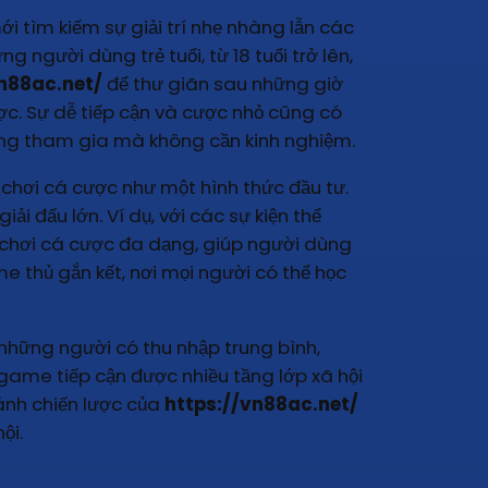
tìm kiếm sự giải trí nhẹ nhàng lẫn các
người dùng trẻ tuổi, từ 18 tuổi trở lên,
vn88ac.net/
để thư giãn sau những giờ
ược. Sự dễ tiếp cận và cược nhỏ cũng có
àng tham gia mà không cần kinh nghiệm.
chơi cá cược như một hình thức đầu tư.
 đấu lớn. Ví dụ, với các sự kiện thể
 chơi cá cược đa dạng, giúp người dùng
me thủ gắn kết, nơi mọi người có thể học
những người có thu nhập trung bình,
 game tiếp cận được nhiều tầng lớp xã hội
 ánh chiến lược của
https://vn88ac.net/
ội.