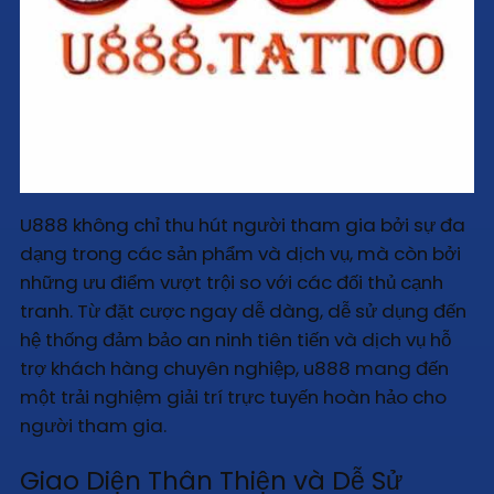
U888 không chỉ thu hút người tham gia bởi sự đa
dạng trong các sản phẩm và dịch vụ, mà còn bởi
những ưu điểm vượt trội so với các đối thủ cạnh
tranh. Từ đặt cược ngay dễ dàng, dễ sử dụng đến
hệ thống đảm bảo an ninh tiên tiến và dịch vụ hỗ
trợ khách hàng chuyên nghiệp, u888 mang đến
một trải nghiệm giải trí trực tuyến hoàn hảo cho
người tham gia.
Giao Diện Thân Thiện và Dễ Sử