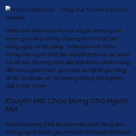
U888 luôn biết cách thu hút và giữ chân người
tham gia bằng những chương trình hoàn tiền
hàng ngày và đa dạng. Từ khuyến mãi chào
mừng cho người mới đến khuyến mãi nạp lại, hoàn
trả và các chương trình đặc biệt khác, u888 mang
đến cho người tham gia nhiều cơ hội để gia tăng
số dư tài khoản và tận hưởng những trải nghiệm
giải trí thú vị hơn.
Khuyến Mãi Chào Mừng Cho Người
Mới
Đây là chương trình khuyến mãi dành riêng cho
những người tham gia mới tạo tài khoản tài khoản