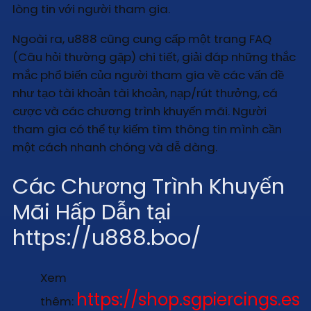
lòng tin với người tham gia.
Ngoài ra, u888 cũng cung cấp một trang FAQ
(Câu hỏi thường gặp) chi tiết, giải đáp những thắc
mắc phổ biến của người tham gia về các vấn đề
như tạo tài khoản tài khoản, nạp/rút thưởng, cá
cược và các chương trình khuyến mãi. Người
tham gia có thể tự kiếm tìm thông tin mình cần
một cách nhanh chóng và dễ dàng.
Các Chương Trình Khuyến
Mãi Hấp Dẫn tại
https://u888.boo/
Xem
https://shop.sgpiercings.es
thêm: