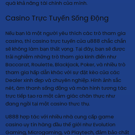
quá khả năng tài chính của mình.
Casino Trực Tuyến Sống Động
Nếu bạn là một người yêu thích các trò tham gia
casino, thì casino trực tuyến của u888 chắc chắn
sẽ không làm bạn thất vọng. Tại đây, bạn sẽ được
trải nghiệm những trò tham gia kinh điển như
Baccarat, Roulette, Blackjack, Poker, và nhiều trò
tham gia hấp dẫn khác với sự đặt kèo của các
Dealer xinh đẹp và chuyên nghiệp. Hình ảnh sắc
nét, âm thanh sống động và màn hình tương tác
trực tiếp tạo ra một cảm giác chân thực như
đang ngồi tại một casino thực thụ.
U888 hợp tác với nhiều nhà cung cấp game
casino uy tín hàng đầu thế giới như Evolution
Gaming, Microgaming, và Playtech, đảm bảo chất