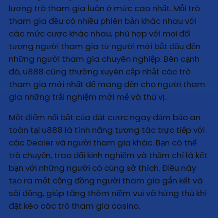
lượng trò tham gia luôn ở mức cao nhất. Mỗi trò
tham gia đều có nhiều phiên bản khác nhau với
các mức cược khác nhau, phù hợp với mọi đối
tượng người tham gia từ người mới bắt đầu đến
những người tham gia chuyên nghiệp. Bên cạnh
đó, u888 cũng thường xuyên cập nhật các trò
tham gia mới nhất để mang đến cho người tham
gia những trải nghiệm mới mẻ và thú vị.
Một điểm nổi bật của đặt cược ngay đảm bảo an
toàn tại u888 là tính năng tương tác trực tiếp với
các Dealer và người tham gia khác. Bạn có thể
trò chuyện, trao đổi kinh nghiệm và thậm chí là kết
bạn với những người có cùng sở thích. Điều này
tạo ra một cộng đồng người tham gia gắn kết và
sôi động, giúp tăng thêm niềm vui và hứng thú khi
đặt kèo các trò tham gia casino.