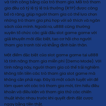
và tính công bằng của trò tham gia. Mỗi trò tham
gia đều có tỷ lệ tỷ lệ trả thưởng (RTP) được công
bố rõ ràng, giúp người tham gia có thể lựa chọn
những trò tham gia phù hợp với sở thích và ngân
sách của mình. Ngoài ra, u888 cũng thường
xuyên tổ chức các giải đấu slot game game với
giải khuyến mãi đặc biệt, tạo cơ hội cho người
tham gia tranh tài và khẳng định bản thân.
Một điểm đặc biệt của slot game game tại u888
là tính năng tham gia miễn phí (Demo Mode). Với
tính năng này, người tham gia có thể trải nghiệm
không tốn tiền các trò tham gia slot game mà
không cần phải nạp. Đây là một cách tuyệt vời để
làm quen với các trò tham gia mới, tìm hiểu điều
khoản và điều kiện và tham gia thử các chiến
thuật khác nhau trước khi quyết định đặt cược
ngay bằng tiền thật.