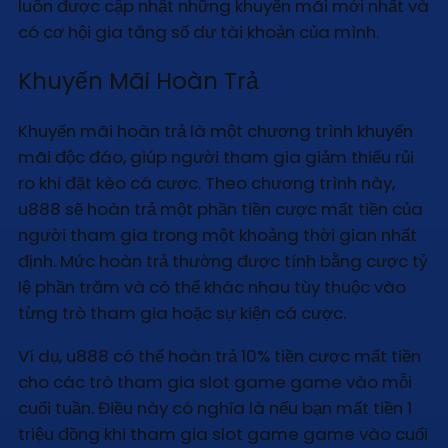
luôn được cập nhật những khuyến mãi mới nhất và
có cơ hội gia tăng số dư tài khoản của mình.
Khuyến Mãi Hoàn Trả
Khuyến mãi hoàn trả là một chương trình khuyến
mãi độc đáo, giúp người tham gia giảm thiểu rủi
ro khi đặt kèo cá cược. Theo chương trình này,
u888 sẽ hoàn trả một phần tiền cược mất tiền của
người tham gia trong một khoảng thời gian nhất
định. Mức hoàn trả thường được tính bằng cược tỷ
lệ phần trăm và có thể khác nhau tùy thuộc vào
từng trò tham gia hoặc sự kiện cá cược.
Ví dụ, u888 có thể hoàn trả 10% tiền cược mất tiền
cho các trò tham gia slot game game vào mỗi
cuối tuần. Điều này có nghĩa là nếu bạn mất tiền 1
triệu đồng khi tham gia slot game game vào cuối