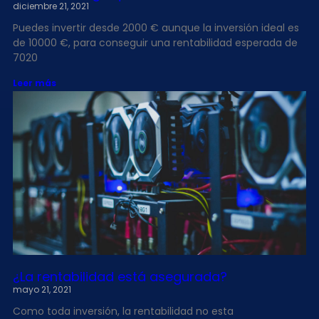
diciembre 21, 2021
Puedes invertir desde 2000 € aunque la inversión ideal es
de 10000 €, para conseguir una rentabilidad esperada de
7020
Leer más
¿La rentabilidad está asegurada?
mayo 21, 2021
Como toda inversión, la rentabilidad no esta