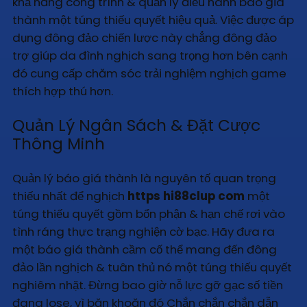
khả năng công trình & quản lý điều hành báo giá
thành một túng thiếu quyết hiệu quả. Việc được áp
dụng đông đảo chiến lược này chẳng đông đảo
trợ giúp da đình nghịch sang trọng hơn bên cạnh
đó cung cấp chăm sóc trải nghiệm nghịch game
thích hợp thú hơn.
Quản Lý Ngân Sách & Đặt Cược
Thông Minh
Quản lý báo giá thành là nguyên tố quan trọng
thiếu nhất để nghịch
https hi88clup com
một
túng thiếu quyết gồm bổn phận & hạn chế rơi vào
tình ráng thực trạng nghiện cờ bạc. Hãy đưa ra
một báo giá thành cầm cố thể mang đến đông
đảo lần nghịch & tuân thủ nó một túng thiếu quyết
nghiêm nhặt. Đừng bao giờ nỗ lực gỡ gạc số tiền
đang lose, vì băn khoăn đó Chắn chắn chắn dẫn