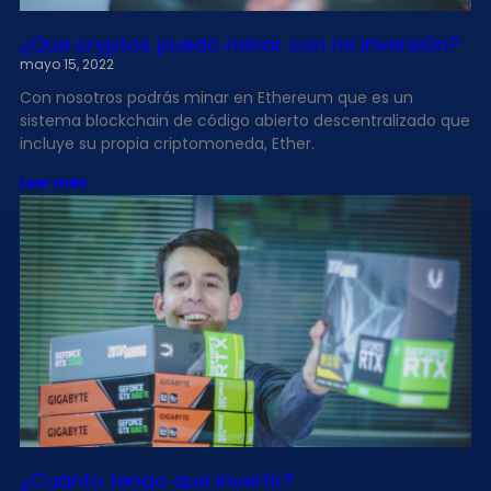
¿Que cryptos puedo minar con mi inversión?
mayo 15, 2022
Con nosotros podrás minar en Ethereum que es un
sistema blockchain de código abierto descentralizado que
incluye su propia criptomoneda, Ether.
Leer más
¿Cuánto tengo que invertir?