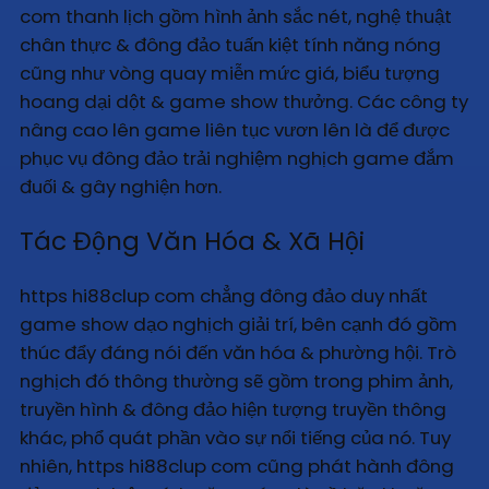
com thanh lịch gồm hình ảnh sắc nét, nghệ thuật
chân thực & đông đảo tuấn kiệt tính năng nóng
cũng như vòng quay miễn mức giá, biểu tượng
hoang dại dột & game show thưởng. Các công ty
nâng cao lên game liên tục vươn lên là để được
phục vụ đông đảo trải nghiệm nghịch game đắm
đuối & gây nghiện hơn.
Tác Động Văn Hóa & Xã Hội
https hi88clup com chẳng đông đảo duy nhất
game show dạo nghịch giải trí, bên cạnh đó gồm
thúc đẩy đáng nói đến văn hóa & phường hội. Trò
nghịch đó thông thường sẽ gồm trong phim ảnh,
truyền hình & đông đảo hiện tượng truyền thông
khác, phổ quát phần vào sự nổi tiếng của nó. Tuy
nhiên, https hi88clup com cũng phát hành đông