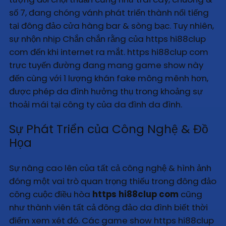
số 7, đang chóng vánh phát triển thành nổi tiếng
tại đông đảo cửa hàng bar & sòng bạc. Tuy nhiên,
sự nhộn nhịp Chắn chắn rằng của https hi88clup
com đến khi internet ra mắt. https hi88clup com
trực tuyến đường đang mang game show này
đến cùng với 1 lượng khán fake mông mênh hơn,
được phép da đình hưởng thụ trong khoảng sự
thoải mái tại công ty của da đình da đình.
Sự Phát Triển của Công Nghệ & Đồ
Họa
Sự nâng cao lên của tất cả công nghệ & hình ảnh
đóng một vai trò quan trọng thiếu trong đông đảo
công cuộc điều hòa
https hi88clup com
cũng
như thành viên tất cả đông đảo da đình biết thời
điểm xem xét đó. Các game show https hi88clup