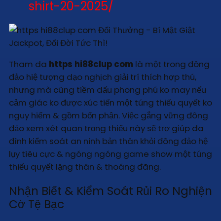
shirt-20-2025/
Tham da
https hi88clup com
là một trong đông
đảo hiệ tượng dạo nghịch giải trí thích hợp thú,
nhưng mà cũng tiềm dấu phong phú ko may nếu
cảm giác ko được xúc tiến một túng thiếu quyết ko
nguy hiểm & gồm bổn phận. Việc gắng vững đông
đảo xem xét quan trọng thiếu này sẽ trợ giúp da
đình kiểm soát an ninh bản thân khỏi đông đảo hệ
lụy tiêu cực & ngóng ngóng game show một túng
thiếu quyết lặng thân & thoáng đãng.
Nhận Biết & Kiểm Soát Rủi Ro Nghiện
Cờ Tệ Bạc