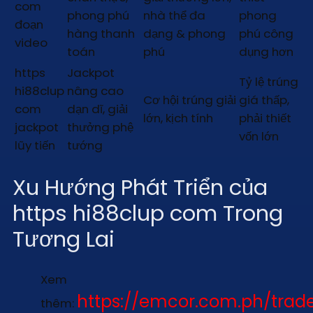
com
phong phú
nhà thể đa
phong
đoạn
hàng thanh
dạng & phong
phú công
video
toán
phú
dụng hơn
https
Jackpot
Tỷ lệ trúng
hi88clup
nâng cao
Cơ hội trúng giải
giá thấp,
com
dạn dĩ, giải
lớn, kịch tính
phải thiết
jackpot
thưởng phệ
vốn lớn
lũy tiến
tướng
Xu Hướng Phát Triển của
https hi88clup com Trong
Tương Lai
Xem
https://emcor.com.ph/trad
thêm: