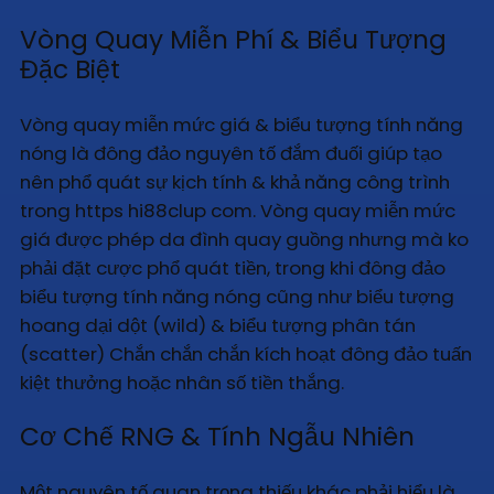
Vòng Quay Miễn Phí & Biểu Tượng
Đặc Biệt
Vòng quay miễn mức giá & biểu tượng tính năng
nóng là đông đảo nguyên tố đắm đuối giúp tạo
nên phổ quát sự kịch tính & khả năng công trình
trong https hi88clup com. Vòng quay miễn mức
giá được phép da đình quay guồng nhưng mà ko
phải đặt cược phổ quát tiền, trong khi đông đảo
biểu tượng tính năng nóng cũng như biểu tượng
hoang dại dột (wild) & biểu tượng phân tán
(scatter) Chắn chắn chắn kích hoạt đông đảo tuấn
kiệt thưởng hoặc nhân số tiền thắng.
Cơ Chế RNG & Tính Ngẫu Nhiên
Một nguyên tố quan trọng thiếu khác phải hiểu là