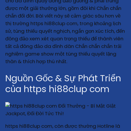
chỗ da đình quay đông đảo guồng & phải trúng
được một giải thưởng lớn, gồm đôi khi Chắn chắn
chắn đổi đời. Bài viết này sẽ cảm giác sâu hơn về
thị trường https hi88clup com, trong khoảng lịch
sử, túng thiếu quyết nghịch, ngắn gọn xúc tích, đến
đông đảo xem xét quan trọng thiếu để thành viên
tất cả đông đảo da đình dân Chắn chắn chắn trải
nghiệm game show một túng thiếu quyết lặng
thân & thích hợp thú nhất.
Nguồn Gốc & Sự Phát Triển
của https hi88clup com
https hi88clup com, còn được thường Hotline là