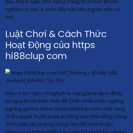
đảo tranh luận, tính năng nóng là về băn khoăn
nghiện cờ bạc & thúc đẩy bần đến nguồn vốn cá
thể.
Luật Chơi & Cách Thức
Hoạt Động của https
hi88clup com
Hiểu rõ khí cầm cố nghịch & loại game đưa động
là nguyên tố then chốt để Chắn chắn chắn ngóng
ngóng game show https hi88clup com một túng
thiếu quyết hoàn toàn & nâng cao khả năng công
trình. Mặc dù dường cũng như đối chọi thuần,
nhưng mà https hi88clup com bịt chứa bịt phong