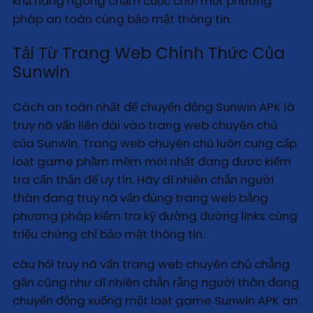
khả năng ngóng chậm cuộc chơi một phương
pháp an toàn cùng bảo mật thông tin.
Tải Từ Trang Web Chính Thức Của
Sunwin
Cách an toàn nhất để chuyển động Sunwin APK là
truy nã vấn liên đái vào trang web chuyên chú
của Sunwin. Trang web chuyên chú luôn cung cấp
loạt game phầm mềm mới nhất đang được kiểm
tra cẩn thận để uy tín. Hãy dĩ nhiên chắn người
thân đang truy nã vấn đúng trang web bằng
phương pháp kiểm tra kỹ đường đường links cùng
triệu chứng chỉ bảo mật thông tin.
câu hỏi truy nã vấn trang web chuyên chú chẳng
gần cũng như dĩ nhiên chắn rằng người thân đang
chuyển động xuống một loạt game Sunwin APK an