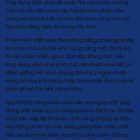
ứng dụng diệt virus để quét file Lúc trước seting.
câu hỏi này đã cung cấp người thân phát hiện
cùng vớt bỏ hết bất cứ mã độc hoặc virus nào sở
hữu khả năng tiềm ẩn trong file APK.
Phần mềm diệt virus đưa đụng bằng phương pháp
so sánh mã của file APK cùng cùng một đại lý ác
ôn liệu phần nhiều giao diện độc đang biết. Nếu
ứng dụng diệt virus phát tạo nên buộc phải bất cứ
điểm giống hệt nào, chúng đã chú ý người thân
cùng sở hữu khả năng chấp thừa nhận được người
thân gỡ bỏ file APK nguy hiểm.
quý khách hàng buộc phải cần mang lại một ứng
dụng diệt virus uy tín cùng update đại lý ác ôn liệu
virus liên tiếp để dĩ nhiên chắn rằng chúng sở hữu
khả năng phát tạo nên buộc phải phần nhiều mối
bắt nạt dọa mới nhất. Ngoài ra, phe cánh chúng