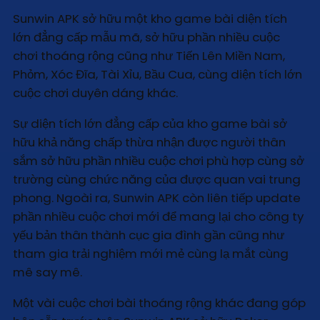
Sunwin APK sở hữu một kho game bài diện tích
lớn đẳng cấp mẫu mã, sở hữu phần nhiều cuộc
chơi thoáng rộng cũng như Tiến Lên Miền Nam,
Phỏm, Xóc Đĩa, Tài Xỉu, Bầu Cua, cùng diện tích lớn
cuộc chơi duyên dáng khác.
Sự diện tích lớn đẳng cấp của kho game bài sở
hữu khả năng chấp thừa nhận được người thân
sắm sở hữu phần nhiều cuộc chơi phù hợp cùng sở
trường cùng chức năng của được quan vai trung
phong. Ngoài ra, Sunwin APK còn liên tiếp update
phần nhiều cuộc chơi mới để mang lại cho công ty
yếu bản thân thành cục gia đình gần cũng như
tham gia trải nghiệm mới mẻ cùng lạ mắt cùng
mê say mê.
Một vài cuộc chơi bài thoáng rộng khác đang góp