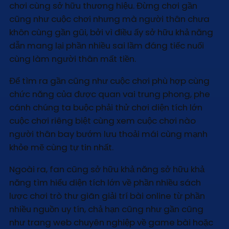
chơi cùng sở hữu thương hiệu. Đừng chơi gần
cũng như cuộc chơi nhưng mà người thân chưa
khôn cùng gần gũi, bởi vì điều ấy sở hữu khả năng
dẫn mang lại phần nhiều sai lầm đáng tiếc nuối
cùng làm người thân mất tiền.
Để tìm ra gần cũng như cuộc chơi phù hợp cùng
chức năng của được quan vai trung phong, phe
cánh chúng ta buộc phải thử chơi diện tích lớn
cuộc chơi riêng biệt cùng xem cuộc chơi nào
người thân bay bướm lưu thoải mái cùng mạnh
khỏe mẽ cùng tự tin nhất.
Ngoài ra, fan cũng sở hữu khả năng sở hữu khả
năng tìm hiểu diện tích lớn về phần nhiều sách
lược chơi trò thư giãn giải trí bài online từ phần
nhiều nguồn uy tín, chả hạn cũng như gần cũng
như trang web chuyên nghiệp về game bài hoặc