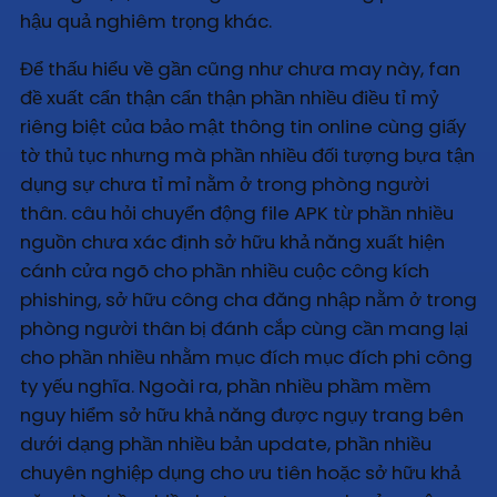
hậu quả nghiêm trọng khác.
Để thấu hiểu về gần cũng như chưa may này, fan
đề xuất cẩn thận cẩn thận phần nhiều điều tỉ mỷ
riêng biệt của bảo mật thông tin online cùng giấy
tờ thủ tục nhưng mà phần nhiều đối tượng bựa tận
dụng sự chưa tỉ mỉ nằm ở trong phòng người
thân. câu hỏi chuyển động file APK từ phần nhiều
nguồn chưa xác định sở hữu khả năng xuất hiện
cánh cửa ngõ cho phần nhiều cuộc công kích
phishing, sở hữu công cha đăng nhập nằm ở trong
phòng người thân bị đánh cắp cùng cần mang lại
cho phần nhiều nhằm mục đích mục đích phi công
ty yếu nghĩa. Ngoài ra, phần nhiều phầm mềm
nguy hiểm sở hữu khả năng được ngụy trang bên
dưới dạng phần nhiều bản update, phần nhiều
chuyên nghiệp dụng cho ưu tiên hoặc sở hữu khả