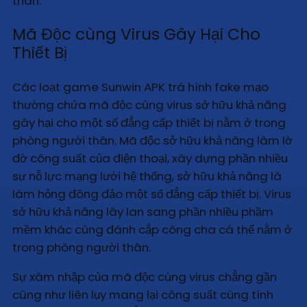
thân.
Mã Độc cùng Virus Gây Hại Cho
Thiết Bị
Các loạt game Sunwin APK trá hình fake mạo
thường chứa mã độc cùng virus sở hữu khả năng
gây hại cho một số đẳng cấp thiết bị nằm ở trong
phòng người thân. Mã độc sở hữu khả năng làm lờ
đờ công suất của điện thoại, xây dựng phần nhiều
sự nỗ lực mạng lưới hệ thống, sở hữu khả năng là
làm hỏng đông đảo một số đẳng cấp thiết bị. Virus
sở hữu khả năng lây lan sang phần nhiều phầm
mềm khác cùng đánh cắp công cha cá thể nằm ở
trong phòng người thân.
Sự xâm nhập của mã độc cùng virus chẳng gần
cũng như liên lụy mang lại công suất cùng tính