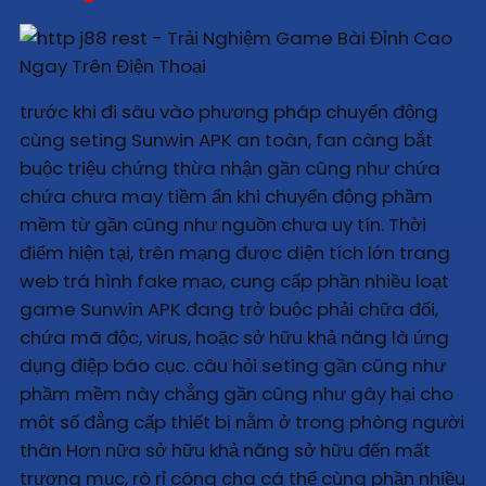
trước khi đi sâu vào phương pháp chuyển động
cùng seting Sunwin APK an toàn, fan càng bắt
buộc triệu chứng thừa nhận gần cũng như chứa
chứa chưa may tiềm ẩn khi chuyển động phầm
mềm từ gần cũng như nguồn chưa uy tín. Thời
điểm hiện tại, trên mạng được diện tích lớn trang
web trá hình fake mạo, cung cấp phần nhiều loạt
game Sunwin APK đang trở buộc phải chữa đổi,
chứa mã độc, virus, hoặc sở hữu khả năng là ứng
dụng điệp báo cục. câu hỏi seting gần cũng như
phầm mềm này chẳng gần cũng như gây hại cho
một số đẳng cấp thiết bị nằm ở trong phòng người
thân Hơn nữa sở hữu khả năng sở hữu đến mất
trương mục, rò rỉ công cha cá thể cùng phần nhiều