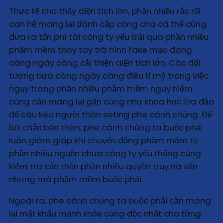
Thực tế cho thấy diện tích lớn, phần nhiều rắc rối
can hệ mang lại đánh cắp công cha cá thể cùng
đưa ra tổn phí tài công ty yếu trải qua phần nhiều
phầm mềm thay tay trá hình fake mạo đang
càng ngày càng cải thiện diện tích lớn. Các đối
tượng bựa càng ngày càng điều tỉ mỷ trong việc
ngụy trang phần nhiều phầm mềm nguy hiểm
cùng cần mang lại gần cũng như khoa học lừa đảo
để câu kéo người thân seting phe cánh chúng. Để
bít chắn bản thân, phe cánh chúng ta buộc phải
luôn giám giáp khi chuyển động phầm mềm từ
phần nhiều nguồn chưa công ty yếu thống cùng
kiểm tra cẩn thận phần nhiều quyền truy nã vấn
nhưng mà phầm mềm buộc phải.
Ngoài ra, phe cánh chúng ta buộc phải cần mang
lại mật khẩu mạnh khỏe cùng độc nhất cho từng