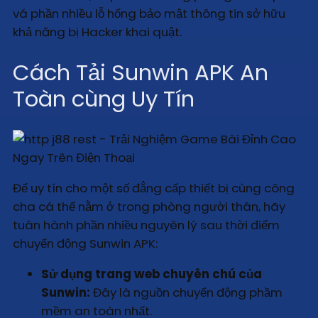
vá phần nhiều lỗ hổng bảo mật thông tin sở hữu
khả năng bị Hacker khai quật.
Cách Tải Sunwin APK An
Toàn cùng Uy Tín
Để uy tín cho một số đẳng cấp thiết bị cùng công
cha cá thể nằm ở trong phòng người thân, hãy
tuân hành phần nhiều nguyên lý sau thời điểm
chuyển động Sunwin APK:
Sử dụng trang web chuyên chú của
Sunwin:
Đây là nguồn chuyển động phầm
mềm an toàn nhất.