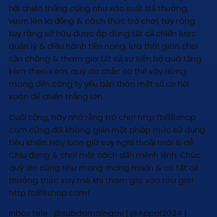
hội chiến thắng cũng như xác suất trả thưởng,
vươn lên là động & cách thức trò chơi, tuy ráng
tuy ráng sở hữu được áp dụng tất cả chiến lược
quản lý & điều hành tiền nong, lựa thời gian chơi
cần chăng & tham gia tất cả sự kiện bộ quà tặng
kèm theo Kèm, quý do chắc có thể xây dừng
mang đến công ty yếu bản thân một số cơ hội
xoàn để chiến thắng lớn.
Cuối cộng, hãy nhớ rằng trò chơi http fb88shop
com cũng đối kháng giản một pháp mức sử dụng
tiêu khiển. Hãy luôn giữ suy nghĩ thoải mái & dễ
Chịu đựng & chơi một cách dấn mệnh lệnh. Chúc
quý do cũng như mong mong muốn & có tất cả
thưởng thức say mê khi tham gia vào rứa giới
http fb88shop com!
Inbox tele : @subdomaingov | @Appal2024 |