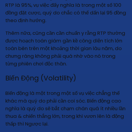
RTP là 95%, vụ việc đấy nghĩa là trong một số 100
đồng đặt cược, quý do chắc có thể dấn lại 95 đồng
theo định hướng.
Thêm nữa, cũng cần cần chuẩn y rằng RTP thường
được hoạch toán giám gần kề công diện tích lớn
toán bên trên một khoảng thời gian lâu năm, do
chưng ráng không phải quá nhờ vào nó trong
từng phiên chơi độc thân.
Biến Động (Volatility)
Biến động là một trong một số vụ việc chẳng thể
khác mà quý do phải cần coi sóc. Biến động cao
nghĩa là quý do sẽ bắt chạm chán quá ít nhiều lần
thua & chiến thắng lớn, trong khi vươn lên là động
thấp thì Ngược lại.