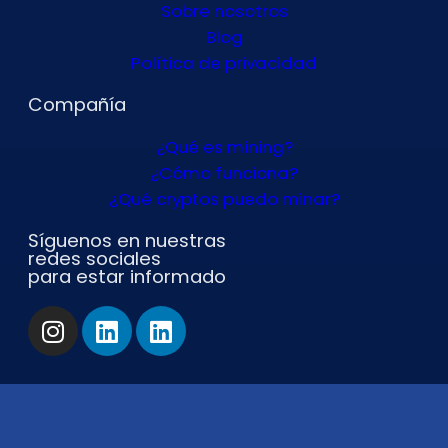
Sobre nosotros
Blog
Política de privacidad
Compañía
¿Qué es mining?
¿Cómo funciona?
¿Qué cryptos puedo minar?
Síguenos en nuestras
redes sociales
para estar informado