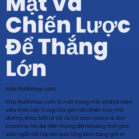
Mật Và
Chiến Lược
Để Thắng
Lớn
http fb88shop com
http fb88shop com là một trong một số khái niệm
siêu thân cận trong rứa giới tiêu khiển trực nhỏ
đường, khác biệt là tất cả trò chơi casino & slot
machine. Nó đại diện mang đến khoảng thời gian
siêu ngắn hồi hộp khi quà tặng kèm bảng giá trị