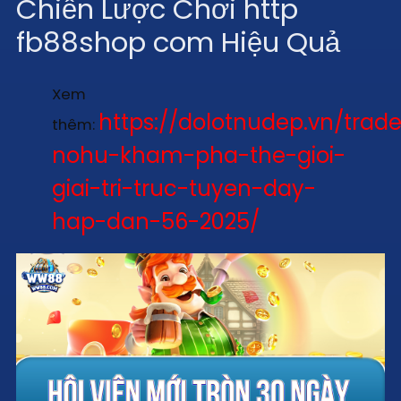
Chiến Lược Chơi http
fb88shop com Hiệu Quả
Xem
https://dolotnudep.vn/trad
thêm:
nohu-kham-pha-the-gioi-
giai-tri-truc-tuyen-day-
hap-dan-56-2025/