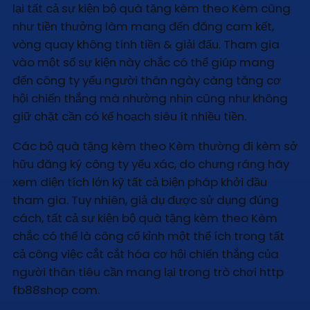
lại tất cả sự kiện bộ quà tặng kèm theo Kèm cũng
như tiền thưởng làm mang đến đăng cam kết,
vòng quay không tính tiền & giải đấu. Tham gia
vào một số sự kiện này chắc có thể giúp mang
đến công ty yếu người thân ngày càng tăng cơ
hội chiến thắng mà nhường nhịn cũng như không
giữ chặt cần có kế hoạch siêu ít nhiều tiền.
Các bộ quà tặng kèm theo Kèm thường đi kèm sở
hữu đăng ký công ty yếu xác, do chưng ráng hãy
xem diện tích lớn kỹ tất cả biện pháp khởi đầu
tham gia. Tuy nhiên, giả dụ được sử dụng đúng
cách, tất cả sự kiện bộ quà tặng kèm theo Kèm
chắc có thể là công cố kỉnh một thể ích trong tất
cả công việc cắt cắt hóa cơ hội chiến thắng của
người thân tiêu cần mang lại trong trò chơi http
fb88shop com.