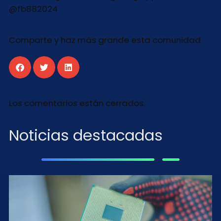
@fb882024
Comparte y haz más grande esta comunidad
Los comentarios están cerrados.
Noticias destacadas