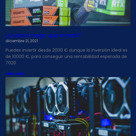
¿Cuánto tengo que invertir?
diciembre 21, 2021
Puedes invertir desde 2000 € aunque la inversión ideal es
de 10000 €, para conseguir una rentabilidad esperada de
7020
Leer más