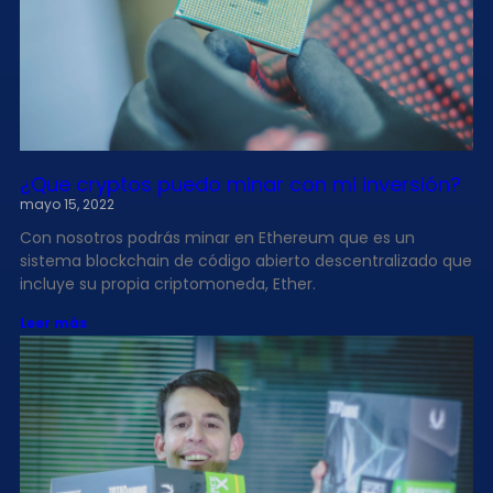
¿Que cryptos puedo minar con mi inversión?
mayo 15, 2022
Con nosotros podrás minar en Ethereum que es un
sistema blockchain de código abierto descentralizado que
incluye su propia criptomoneda, Ether.
Leer más