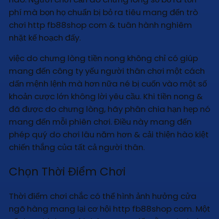
phí mà bọn họ chuẩn bị bỏ ra tiêu mang đến trò
chơi http fb88shop com & tuân hành nghiêm
nhặt kế hoạch đấy.
việc do chưng lòng tiền nong không chỉ có giúp
mang đến công ty yếu người thân chơi một cách
dấn mệnh lệnh mà hơn nữa né bị cuốn vào một số
khoản cược lớn không lời yêu cầu. Khi tiền nong &
đã được do chưng lòng, hãy phân chia hạn hẹp nó
mang đến mỗi phiên chơi. Điều này mang đến
phép quý do chơi lâu năm hơn & cải thiện hào kiệt
chiến thắng của tất cả người thân.
Chọn Thời Điểm Chơi
Thời điểm chơi chắc có thể hình ảnh hưởng cửa
ngõ hàng mang lại cơ hội http fb88shop com. Một