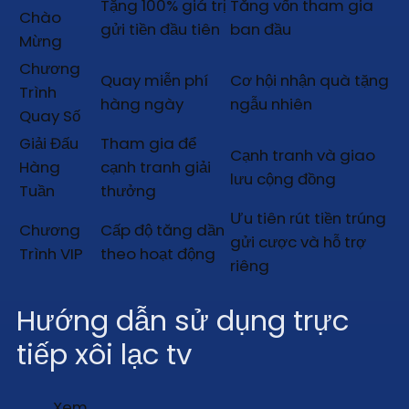
Tặng 100% giá trị
Tăng vốn tham gia
Chào
gửi tiền đầu tiên
ban đầu
Mừng
Chương
Quay miễn phí
Cơ hội nhận quà tặng
Trình
hàng ngày
ngẫu nhiên
Quay Số
Giải Đấu
Tham gia để
Cạnh tranh và giao
Hàng
cạnh tranh giải
lưu cộng đồng
Tuần
thưởng
Ưu tiên rút tiền trúng
Chương
Cấp độ tăng dần
gửi cược và hỗ trợ
Trình VIP
theo hoạt động
riêng
Hướng dẫn sử dụng trực
tiếp xôi lạc tv
Xem