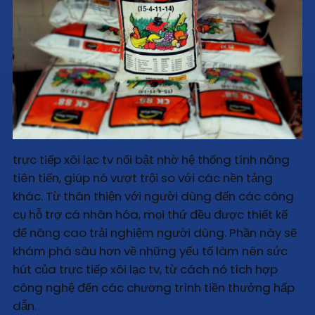
trực tiếp xôi lạc tv nổi bật nhờ hệ thống tính năng
tiên tiến, giúp nó vượt trội so với các nền tảng
khác. Từ thân thiện với người dùng đến các công
cụ hỗ trợ cá nhân hóa, mọi thứ đều được thiết kế
để nâng cao trải nghiệm người dùng. Phần này sẽ
khám phá sâu hơn về những yếu tố làm nên sức
hút của trực tiếp xôi lạc tv, từ cách nó tích hợp
công nghệ đến các chương trình tiền thưởng hấp
dẫn.