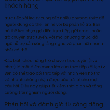
khách hàng
trực tiếp xôi lạc tv cung cấp nhiều phương thức để
người dùng có thể liên hệ với bộ phận hỗ trợ. Bạn
có thể lựa chọn gọi điện trực tiếp, gửi email hoặc
trò chuyện trực tuyến. Với mỗi phương thức, đội
ngũ hỗ trợ sẵn sàng lắng nghe và phản hồi nhanh
nhất có thể.
Đặc biệt, chức năng trò chuyện trực tuyến (live
chat) là một điểm mạnh lớn của trực tiếp xôi lạc tv.
Bạn có thể trao đổi trực tiếp với nhân viên hỗ trợ
và nhanh chóng nhận được câu trả lời cho mọi
câu hỏi. Điều này giúp tiết kiệm thời gian và tăng
cường trải nghiệm người dùng.
Phản hồi và đánh giá từ cộng đồng