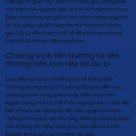
hợp yếu tố giáo dục vào trò tham gia, chẳng hạn
như các mini-game dạy về lịch sử hoặc khoa học.
Điều này không chỉ giải trí mà còn mang lại giá trị
bổ ích, giúp người dùng học hỏi trong lúc tham
gia. Tất cả đều được thiết kế để phù hợp với mọi
lứa tuổi, từ trẻ em đến người lớn.
Chương trình tiền thưởng và tiền
thưởng trên trực tiếp xôi lạc tv
trực tiếp xôi lạc tv nổi tiếng với hệ thống tiền
thưởng phong phú, từ thưởng đăng ký đến các
chương trình vòng quay may mắn may mắn.
Người dùng mới có thể nhận ngay phần ưu đãi đặc
biệt chỉ sau lần đăng ký đầu tiên, giúp họ nhanh
chóng làm quen với nền tảng. Những chương trình
này không chỉ tăng cường sự hấp dẫn mà còn
khuyến khích sự trung thành lâu dài.