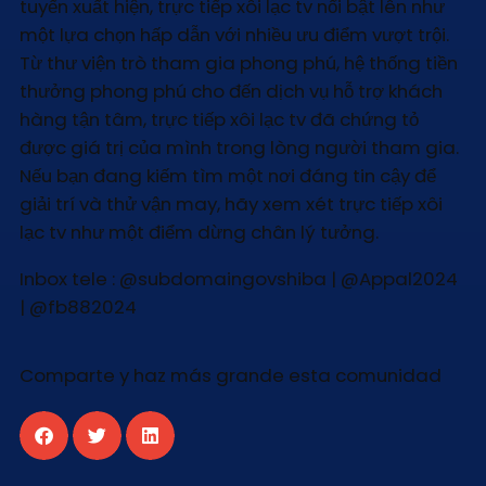
tuyến xuất hiện, trực tiếp xôi lạc tv nổi bật lên như
một lựa chọn hấp dẫn với nhiều ưu điểm vượt trội.
Từ thư viện trò tham gia phong phú, hệ thống tiền
thưởng phong phú cho đến dịch vụ hỗ trợ khách
hàng tận tâm, trực tiếp xôi lạc tv đã chứng tỏ
được giá trị của mình trong lòng người tham gia.
Nếu bạn đang kiếm tìm một nơi đáng tin cậy để
giải trí và thử vận may, hãy xem xét trực tiếp xôi
lạc tv như một điểm dừng chân lý tưởng.
Inbox tele : @subdomaingovshiba | @Appal2024
| @fb882024
Comparte y haz más grande esta comunidad