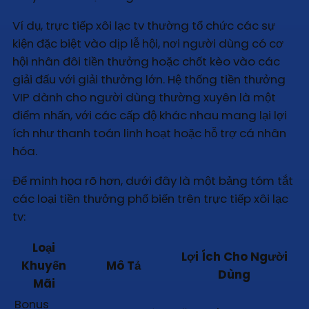
Ví dụ, trực tiếp xôi lạc tv thường tổ chức các sự
kiện đặc biệt vào dịp lễ hội, nơi người dùng có cơ
hội nhân đôi tiền thưởng hoặc chốt kèo vào các
giải đấu với giải thưởng lớn. Hệ thống tiền thưởng
VIP dành cho người dùng thường xuyên là một
điểm nhấn, với các cấp độ khác nhau mang lại lợi
ích như thanh toán linh hoạt hoặc hỗ trợ cá nhân
hóa.
Để minh họa rõ hơn, dưới đây là một bảng tóm tắt
các loại tiền thưởng phổ biến trên trực tiếp xôi lạc
tv:
Loại
Lợi Ích Cho Người
Khuyến
Mô Tả
Dùng
Mãi
Bonus