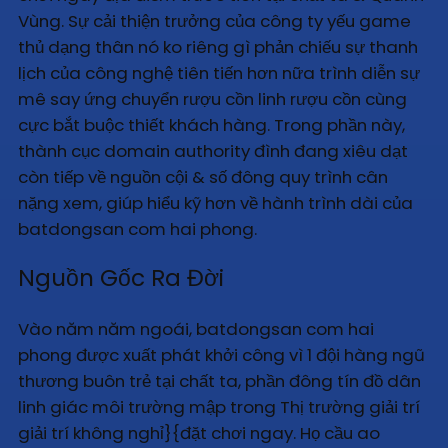
Vùng. Sự cải thiện trưởng của công ty yếu game
thủ dạng thân nó ko riêng gì phản chiếu sự thanh
lịch của công nghệ tiên tiến hơn nữa trình diễn sự
mê say ứng chuyển rượu cồn linh rượu cồn cùng
cực bắt buộc thiết khách hàng. Trong phần này,
thành cục domain authority đình đang xiêu dạt
còn tiếp về nguồn cội & số đông quy trình cân
nặng xem, giúp hiểu kỹ hơn về hành trình dài của
batdongsan com hai phong.
Nguồn Gốc Ra Đời
Vào năm năm ngoái, batdongsan com hai
phong được xuất phát khởi công vì 1 đội hàng ngũ
thương buôn trẻ tại chất ta, phần đông tín đồ dân
linh giác môi trường mập trong Thị trường giải trí
giải trí không nghỉ}{đặt chơi ngay. Họ cầu ao