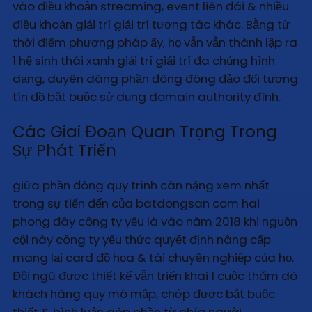
vào điều khoản streaming, event liên đái & nhiều
điều khoản giải trí giải trí tương tác khác. Bằng từ
thời điểm phương pháp ấy, họ vẫn vẫn thành lập ra
1 hệ sinh thái xanh giải trí giải trí đa chủng hình
dạng, duyên dáng phần đông đông đảo đối tượng
tín đồ bắt buộc sử dụng domain authority đình.
Các Giai Đoạn Quan Trọng Trong
Sự Phát Triển
giữa phần đông quy trình cân nặng xem nhất
trong sự tiến đến của batdongsan com hai
phong đây công ty yếu là vào năm 2018 khi nguồn
cội này công ty yếu thức quyết định nâng cấp
mang lại card đồ họa & tài chuyên nghiệp của họ.
Đội ngũ được thiết kế vẫn triển khai 1 cuộc thăm dò
khách hàng quy mô mập, chớp được bắt buộc
thiết & bình luận góp phần từ phía người