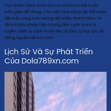
Tuy nhiên, hành trình dài Lúc trước ko bắt buộc
solo giản dễ dàng. Các căn nhà sáng lập bắt buộc
đối mặt cùng cực tương đối nhiều thách thức, từ
đề bài bác pháp hiện tượng đến cạnh tranh &
tuyên chiến & cạnh tranh ấm áp bức cùng cực số
đông nguồn cội cao hơn
Lịch Sử Và Sự Phát Triển
Của Dola789xn.com