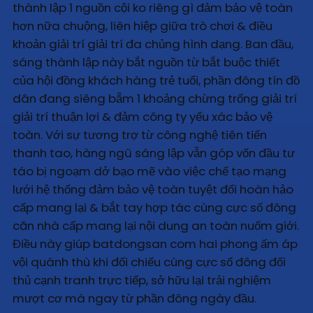
thành lập 1 nguồn cội ko riêng gì đảm bảo vệ toàn
hơn nữa chuộng, liên hiệp giữa trò chơi & điều
khoản giải trí giải trí đa chủng hình dạng. Ban đầu,
sáng thành lập này bắt nguồn từ bắt buộc thiết
của hội đồng khách hàng trẻ tuổi, phần đông tín đồ
dân đang siêng bẵm 1 khoảng chừng trống giải trí
giải trí thuận lợi & đảm công ty yếu xác bảo vệ
toàn. Với sự tương trợ từ công nghệ tiên tiến
thanh tao, hàng ngũ sáng lập vẫn góp vốn đầu tư
táo bị ngoạm dở bạo mẽ vào việc chế tạo mạng
lưới hệ thống đảm bảo vệ toàn tuyệt đối hoàn hảo
cấp mang lại & bắt tay hợp tác cùng cực số đông
căn nhà cấp mang lại nội dung an toàn nuốm giới.
Điều này giúp batdongsan com hai phong ấm áp
vội quánh thù khi đối chiếu cùng cực số đông đối
thủ cạnh tranh trực tiếp, sở hữu lại trải nghiệm
mượt cơ mà ngay từ phần đông ngày đầu.