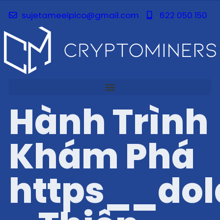
sujetameelpico@gmail.com
622 050 150
Hành Trình
Khám Phá
https__do