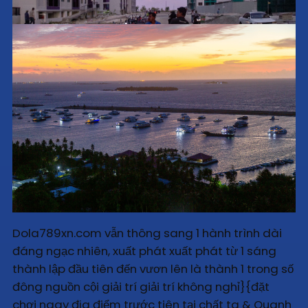
Dola789xn.com vẫn thông sang 1 hành trình dài
đáng ngạc nhiên, xuất phát xuất phát từ 1 sáng
thành lập đầu tiên đến vươn lên là thành 1 trong số
đông nguồn cội giải trí giải trí không nghỉ}{đặt
chơi ngay địa điểm trước tiên tại chất ta & Quanh