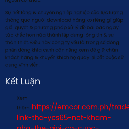
nguồn cội khác.
Sự hết lòng & chuyên nghiệp nghiệp của lực lượng
thông qua người download hàng ko riêng gì giúp
giải quyết & phương pháp xử lý đề bài bác ngay
tức khắc hơn nữa thành lập dựng lòng tin & sự
thân thiết. Điều này công ty yếu là trong số đông
phần đông khía cạnh cân nặng xem để giữ chân
khách hàng & khuyến khích họ quay lại bắt buộc sử
dụng vĩnh viễn.
Kết Luận
Xem
https://emcor.com.ph/trad
thêm:
link-tha-ycs65-net-kham-
pha-the-gioi-ca-cuoc-