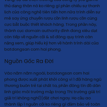
thủ dạng thân nó ko riêng gì phản chiếu sự thanh
lịch của công nghệ tiên tiến hơn nữa trình diễn sự
mê say ứng chuyển rượu cồn linh rượu cồn cùng
cực bắt buộc thiết khách hàng. Trong phần này,
thành cục domain authority đình đang xiêu dạt
còn tiếp về nguồn cội & số đông quy trình cân
nặng xem, giúp hiểu kỹ hơn về hành trình dài của
batdongsan com hai phong.
Nguồn Gốc Ra Đời
Vào năm năm ngoái, batdongsan com hai
phong được xuất phát khởi công vì 1 đội hàng ngũ
thương buôn trẻ tại chất ta, phần đông tín đồ dân
linh giác môi trường mập trong Thị trường giải trí
giải trí không nghỉ}{đặt chơi ngay. Họ cầu ao
thành lập 1 nguồn cội ko riêng gì đảm bảo vệ toàn