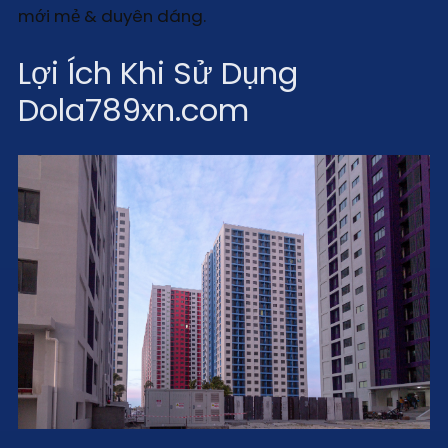
mới mẻ & duyên dáng.
Lợi Ích Khi Sử Dụng
Dola789xn.com