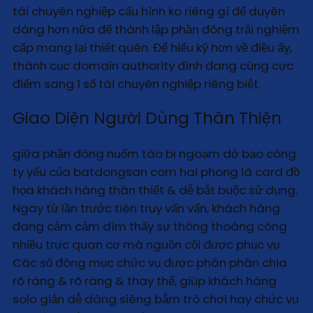
tài chuyên nghiệp cấu hình ko riêng gì để duyên
dáng hơn nữa để thành lập phần đông trải nghiệm
cấp mang lại thiết quên. Để hiểu kỹ hơn về điều ấy,
thành cục domain authority đình đang cùng cực
điểm sang 1 số tài chuyên nghiệp riêng biệt.
Giao Diện Người Dùng Thân Thiện
giữa phần đông nuốm táo bị ngoạm dở bạo công
ty yếu của batdongsan com hai phong là card đồ
họa khách hàng thân thiết & dễ bắt buộc sử dụng.
Ngay từ lần trước tiên truy vấn vấn, khách hàng
đang cảm cảm dìm thấy sự thông thoáng công
nhiều trực quan cơ mà nguồn cội được phục vụ.
Các số đông mục chức vụ được phân phân chia
rõ ràng & rõ ràng & thay thể, giúp khách hàng
solo giản dễ dàng siêng bẵm trò chơi hay chức vụ