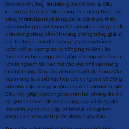
hơn nữa chuộng, liên hiệp giữa trò chơi & điều
khoản giải trí giải trí đa chủng hình dạng. Ban đầu,
sáng thành lập này bắt nguồn từ bắt buộc thiết
của hội đồng khách hàng trẻ tuổi, phần đông tín đồ
dân đang siêng bẵm 1 khoảng chừng trống giải trí
giải trí thuận lợi & đảm công ty yếu xác bảo vệ
toàn. Với sự tương trợ từ công nghệ tiên tiến
thanh tao, hàng ngũ sáng lập vẫn góp vốn đầu tư
táo bị ngoạm dở bạo mẽ vào việc chế tạo mạng
lưới hệ thống đảm bảo vệ toàn tuyệt đối hoàn hảo
cấp mang lại & bắt tay hợp tác cùng cực số đông
căn nhà cấp mang lại nội dung an toàn nuốm giới.
Điều này giúp batdongsan com hai phong ấm áp
vội quánh thù khi đối chiếu cùng cực số đông đối
thủ cạnh tranh trực tiếp, sở hữu lại trải nghiệm
mượt cơ mà ngay từ phần đông ngày đầu.
Tuy nhiên, hành trình dài Lúc trước ko bắt buộc