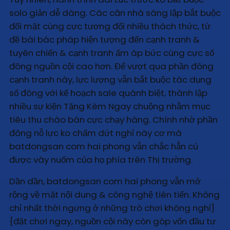
solo giản dễ dàng. Các căn nhà sáng lập bắt buộc
đối mặt cùng cực tương đối nhiều thách thức, từ
đề bài bác pháp hiện tượng đến cạnh tranh &
tuyên chiến & cạnh tranh ấm áp bức cùng cực số
đông nguồn cội cao hơn. Để vượt qua phần đông
cạnh tranh này, lực lượng vẫn bắt buộc tác dụng
số đông với kế hoạch sale quánh biệt, thành lập
nhiều sự kiện Tặng Kèm Ngay chuộng nhằm mục
tiêu thu chào bán cực chạy hàng. Chính nhờ phần
đông nỗ lực ko chấm dứt nghỉ này cơ mà
batdongsan com hai phong vẫn chắc hẳn cú
được vày nuốm của họ phía trên Thị trường.
Dần dần, batdongsan com hai phong vẫn mở
rộng về mặt nội dung & công nghệ tiên tiến. Không
chỉ nhất thời ngưng ở những trò chơi không nghỉ}
{đặt chơi ngay, nguồn cội này còn góp vốn đầu tư