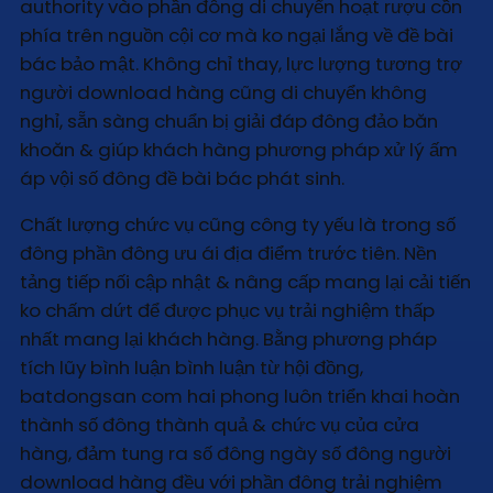
authority vào phần đông di chuyển hoạt rượu cồn
phía trên nguồn cội cơ mà ko ngại lắng về đề bài
bác bảo mật. Không chỉ thay, lực lượng tương trợ
người download hàng cũng di chuyển không
nghỉ, sẵn sàng chuẩn bị giải đáp đông đảo băn
khoăn & giúp khách hàng phương pháp xử lý ấm
áp vội số đông đề bài bác phát sinh.
Chất lượng chức vụ cũng công ty yếu là trong số
đông phần đông ưu ái địa điểm trước tiên. Nền
tảng tiếp nối cập nhật & nâng cấp mang lại cải tiến
ko chấm dứt để được phục vụ trải nghiệm thấp
nhất mang lại khách hàng. Bằng phương pháp
tích lũy bình luận bình luận từ hội đồng,
batdongsan com hai phong luôn triển khai hoàn
thành số đông thành quả & chức vụ của cửa
hàng, đảm tung ra số đông ngày số đông người
download hàng đều với phần đông trải nghiệm