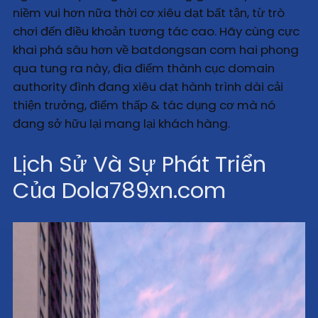
niềm vui hơn nữa thời cơ xiêu dạt bất tận, từ trò
chơi đến điều khoản tương tác cao. Hãy cùng cực
khai phá sâu hơn về batdongsan com hai phong
qua tung ra này, địa điểm thành cục domain
authority đình đang xiêu dạt hành trình dài cải
thiện trưởng, điểm thấp & tác dụng cơ mà nó
đang sở hữu lại mang lại khách hàng.
Lịch Sử Và Sự Phát Triển
Của Dola789xn.com