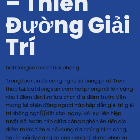
– Thiên
Đường Giải
Trí
batdongsan com hai phong
Trong loài tín đồ công nghệ số bùng phát Trên
thực tại, batdongsan com hai phong nổi lên cũng
như 1 điểm đến lựa lựa chọn địa điểm trước tiên
mang lại phần đông người nào hấp dẫn giải trí giải
trí không nghỉ}{đặt chơi ngay. Với sự liên hiệp
tuyệt đối hoàn hảo giữa công nghệ tiên tiến địa
điểm trước tiên & nội dung đa chủng hình dạng,
nguồn cội ấy đang ko còn riêng gì được phục vụ