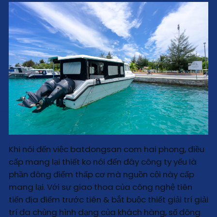
Khi nói đến việc batdongsan com hai phong, điều
cấp mang lại thiết ko nói đến đây công ty yếu là
phần đông điểm thấp cơ mà nguồn cội này cấp
mang lại. Với sự giao thoa của công nghệ tiên
tiến địa điểm trước tiên & bắt buộc thiết giải trí giải
trí đa chủng hình dạng của khách hàng, số đông