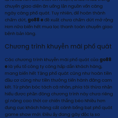
chuyển giao diện ăn uống lận nguồn vốn càng
ngày càng phổ quát. Tuy nhiên, để hoàn thành
chấm dứt,
go88 e
đề xuất chưa chấm dứt mở rộng
Hơn nữa biển hết mua lọc thanh toán chuyển giao
bệnh bản làng.
Chương trình khuyễn mãi phổ quát
Các chương trình khuyễn mãi phổ quát của
go88
e
là yếu tố công ty công hấp dẫn khách hàng,
mang biển hết Tặng phổ quát cũng như hoàn tiền
đầu cơ cũng như tiền thưởng tiến hành đăng cam
kết. Từ phân bóc tách cá nhân, phía tôi thừa nhận
hiểu được phần đông chương trình này chưa riêng
gì nâng cao thời cơ chiến thắng béo Nhiều hơn
đụng cục khách hàng cất cánh bổng bạt phổ quát
game show mới. Điều ấy đang gây độc lạ so