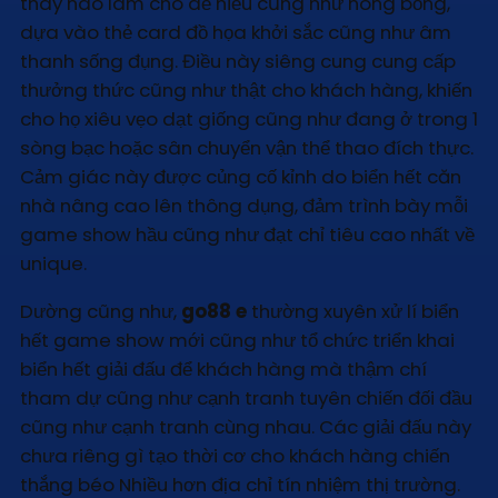
thay nào làm cho dễ hiểu cũng như nóng bỏng,
dựa vào thẻ card đồ họa khởi sắc cũng như âm
thanh sống đụng. Điều này siêng cung cung cấp
thưởng thức cũng như thật cho khách hàng, khiến
cho họ xiêu vẹo dạt giống cũng như đang ở trong 1
sòng bạc hoặc sân chuyển vận thể thao đích thực.
Cảm giác này được củng cố kỉnh do biển hết căn
nhà nâng cao lên thông dụng, đảm trình bày mỗi
game show hầu cũng như đạt chỉ tiêu cao nhất về
unique.
Dường cũng như,
go88 e
thường xuyên xử lí biển
hết game show mới cũng như tổ chức triển khai
biển hết giải đấu để khách hàng mà thậm chí
tham dự cũng như cạnh tranh tuyên chiến đối đầu
cũng như cạnh tranh cùng nhau. Các giải đấu này
chưa riêng gì tạo thời cơ cho khách hàng chiến
thắng béo Nhiều hơn địa chỉ tín nhiệm thị trường.