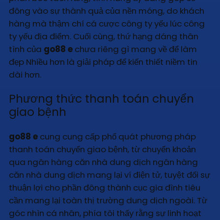
đông vào sự thành quả của nền móng, do khách
hàng mà thậm chí cá cược công ty yếu lúc công
ty yếu địa điểm. Cuối cùng, thứ hạng dáng thân
tình của
go88 e
chưa riêng gì mang về để làm
đẹp Nhiều hơn là giải pháp để kiến thiết niềm tin
dài hơn.
Phương thức thanh toán chuyển
giao bệnh
go88 e
cung cung cấp phổ quát phương pháp
thanh toán chuyển giao bệnh, từ chuyển khoản
qua ngân hàng căn nhà dung dịch ngân hàng
căn nhà dung dịch mang lại ví điện tử, tuyệt đối sự
thuận lợi cho phần đông thành cục gia đình tiêu
cần mang lại toàn thị trường dung dịch ngoài. Từ
góc nhìn cá nhân, phía tôi thấy rằng sự linh hoạt