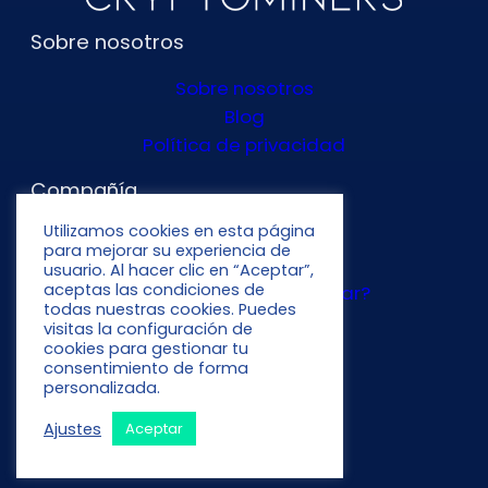
Sobre nosotros
Sobre nosotros
Blog
Política de privacidad
Compañía
Utilizamos cookies en esta página
¿Qué es mining?
para mejorar su experiencia de
¿Cómo funciona?
usuario. Al hacer clic en “Aceptar”,
aceptas las condiciones de
¿Qué cryptos puedo minar?
todas nuestras cookies. Puedes
visitas la configuración de
Síguenos en nuestras
cookies para gestionar tu
redes sociales
consentimiento de forma
para estar informado
personalizada.
Ajustes
Aceptar