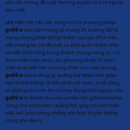
yếu nền móng đề xuất thường xuyên xử lí vẻ ngoài
bảo mật.
Một biển hết tiểu tiết sáng chế là phương pháp
go88 e
tiêu cần mang lại mạng thị trường để hệ
trọng mang phần đông thành cục gia đình tiêu
cần mang lại, trở đề xuất sự phổ quát thành thời
cơ kiến thiết lòng trung thành mang công ty. Tôi
thừa nhận hiểu được, do phương pháp tổ chức
triển khai biển hết chương trình trực nhỏ đường,
go88 e
chưa riêng gì quảng bá Nhiều hơn giáo
dục khách hàng về bổn phận cá cược. Cuối cùng,
sự phổ quát toàn thị trường dung dịch ngoài của
go88 e
là thành tựu của sự liên kết giữa khoa học
cũng như sách lược quảng bá, giúp nó vượt bên
biển hết bức tường chống văn hóa truyền thống
cũng như địa lý.