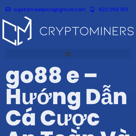
sujetameelpico@gmail.com
622 050 150
go88 e –
Hướng Dẫn
Cá Cược