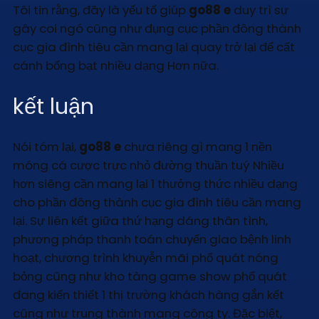
Tôi tin rằng, đây là yếu tố giúp
go88 e
duy trì sự
gây coi ngó cũng như đụng cục phần đông thành
cục gia đình tiêu cần mang lại quay trở lại để cất
cánh bổng bạt nhiều dạng Hơn nữa.
kết luận
Nói tóm lại,
go88 e
chưa riêng gì mang 1 nền
móng cá cược trực nhỏ đường thuần tuý Nhiều
hơn siêng cần mang lại 1 thưởng thức nhiều dạng
cho phần đông thành cục gia đình tiêu cần mang
lại. Sự liên kết giữa thứ hạng dáng thân tình,
phương pháp thanh toán chuyển giao bệnh linh
hoạt, chương trình khuyễn mãi phổ quát nóng
bỏng cũng như kho tàng game show phổ quát
đang kiến thiết 1 thị trường khách hàng gắn kết
cũng như trung thành mang công ty. Đặc biệt,