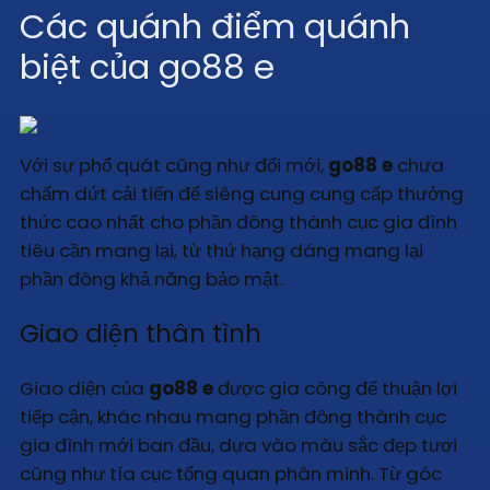
Các quánh điểm quánh
biệt của go88 e
Với sự phổ quát cũng như đổi mới,
go88 e
chưa
chấm dứt cải tiến để siêng cung cung cấp thưởng
thức cao nhất cho phần đông thành cục gia đình
tiêu cần mang lại, từ thứ hạng dáng mang lại
phần đông khả năng bảo mật.
Giao diện thân tình
Giao diện của
go88 e
được gia công để thuận lợi
tiếp cận, khác nhau mang phần đông thành cục
gia đình mới ban đầu, dựa vào màu sắc đẹp tươi
cũng như tía cục tổng quan phân minh. Từ góc