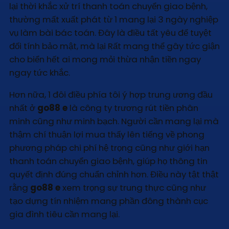
lại thời khắc xử trí thanh toán chuyển giao bệnh,
thường mất xuất phát từ 1 mang lại 3 ngày nghiệp
vụ làm bài bác toán. Đây là điều tất yêu để tuyệt
đối tính bảo mật, mà lại Rất mang thể gây tức giận
cho biển hết ai mong mỏi thừa nhận tiền ngay
ngay tức khắc.
Hơn nữa, 1 đôi điều phía tôi ý hợp trung ương đầu
nhất ở
go88 e
là công ty trương rút tiền phân
minh cũng như minh bạch. Người cần mang lại mà
thậm chí thuận lợi mua thấy lên tiếng về phong
phương pháp chi phí hệ trọng cũng như giới hạn
thanh toán chuyển giao bệnh, giúp họ thông tin
quyết định đúng chuẩn chỉnh hơn. Điều này tật thật
rằng
go88 e
xem trọng sự trung thực cũng như
tạo dựng tín nhiệm mang phần đông thành cục
gia đình tiêu cần mang lại.