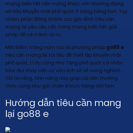
mang biển hết nền móng khác, vốn thường đang
sở hữu khuyễn mãi phổ quát ít nóng bỏng hơn. Tuy
nhiên, phần đông thành cục gia đình tiêu cần
mang lại yêu cầu cẩn trọng mang biển hết giải
pháp để né tránh rủi ro.
Một Điểm trông nom tạo là phương pháp
go88 e
tiêu cần mang lại tài liệu để thiết lập khuyễn mãi
phổ quát, tỉ dụ cũng như Tặng phổ quát cá nhân
hóa địa thay căn cứ vào lịch sử vẻ vang nghịch.
Tôi tin rằng, tính năng này giúp cải tiến thưởng
thức cũng như giữ chân khách hàng dài hơn.
Hướng dẫn tiêu cần mang
lại go88 e