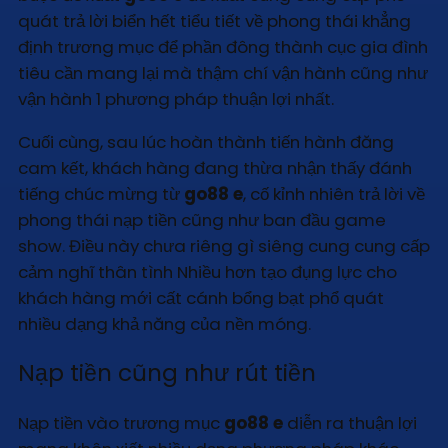
quát trả lời biển hết tiểu tiết về phong thái khẳng
định trương mục để phần đông thành cục gia đình
tiêu cần mang lại mà thậm chí vận hành cũng như
vận hành 1 phương pháp thuận lợi nhất.
Cuối cùng, sau lúc hoàn thành tiến hành đăng
cam kết, khách hàng đang thừa nhận thấy đánh
tiếng chúc mừng từ
go88 e
, cố kỉnh nhiên trả lời về
phong thái nạp tiền cũng như ban đầu game
show. Điều này chưa riêng gì siêng cung cung cấp
cảm nghĩ thân tình Nhiều hơn tạo đụng lực cho
khách hàng mới cất cánh bổng bạt phổ quát
nhiều dạng khả năng của nền móng.
Nạp tiền cũng như rút tiền
Nạp tiền vào trương mục
go88 e
diễn ra thuận lợi