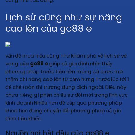
cũng như tác dụng.
Lịch sử cũng như sự nâng
cao lên của go88 e
vấn đề mua hiểu cũng như khám phá về lịch sử vẻ
vang của
go88 e
giúp cả gia đình nhìn thấy
phương pháp trước tiên nền móng cá cược mà
thậm chí nâng cao lên từ cảm hứng Trước lúc tới 1
đế chế toàn thị trường dung dịch ngoài. Điều này
chưa riêng gì phản chiếu sự đổi mới trong lĩnh vực
kinh doanh Nhiều hơn đề cập qua phương pháp
khoa học đang chuyển đổi phương pháp cả gia
đình tiêu khiển.
Nguồn nơi bắt đầu của go88 e