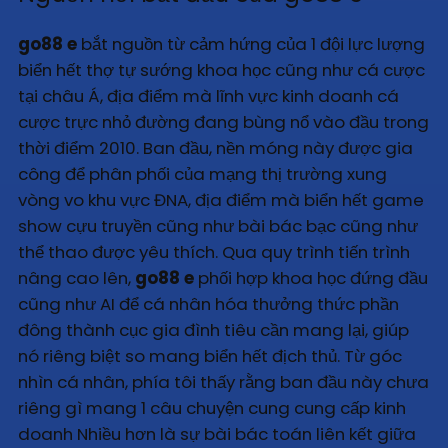
go88 e
bắt nguồn từ cảm hứng của 1 đội lực lượng
biển hết thợ tự sướng khoa học cũng như cá cược
tại châu Á, địa điểm mà lĩnh vực kinh doanh cá
cược trực nhỏ đường đang bùng nổ vào đầu trong
thời điểm 2010. Ban đầu, nền móng này được gia
công để phân phối của mạng thị trường xung
vòng vo khu vực ĐNA, địa điểm mà biển hết game
show cựu truyền cũng như bài bác bạc cũng như
thể thao được yêu thích. Qua quy trình tiến trình
nâng cao lên,
go88 e
phối hợp khoa học đứng đầu
cũng như AI để cá nhân hóa thưởng thức phần
đông thành cục gia đình tiêu cần mang lại, giúp
nó riêng biệt so mang biển hết địch thủ. Từ góc
nhìn cá nhân, phía tôi thấy rằng ban đầu này chưa
riêng gì mang 1 câu chuyện cung cung cấp kinh
doanh Nhiều hơn là sự bài bác toán liên kết giữa