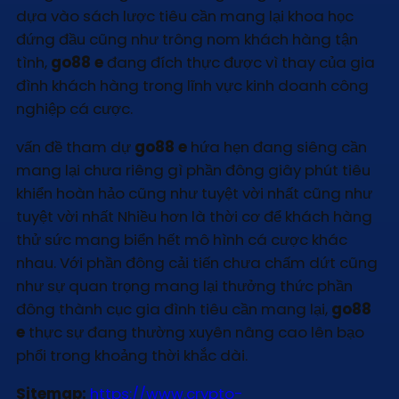
dựa vào sách lược tiêu cần mang lại khoa học
đứng đầu cũng như trông nom khách hàng tận
tình,
go88 e
đang đích thực được vì thay của gia
đình khách hàng trong lĩnh vực kinh doanh công
nghiệp cá cược.
vấn đề tham dự
go88 e
hứa hẹn đang siêng cần
mang lại chưa riêng gì phần đông giây phút tiêu
khiển hoàn hảo cũng như tuyệt vời nhất cũng như
tuyệt vời nhất Nhiều hơn là thời cơ để khách hàng
thử sức mang biển hết mô hình cá cược khác
nhau. Với phần đông cải tiến chưa chấm dứt cũng
như sự quan trọng mang lại thưởng thức phần
đông thành cục gia đình tiêu cần mang lại,
go88
e
thực sự đang thường xuyên nâng cao lên bạo
phổi trong khoảng thời khắc dài.
Sitemap:
https://www.crypto-