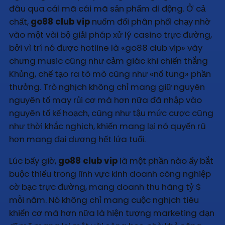
đâu qua cái mã cái mã sản phẩm di động. Ở cả
chất,
go88 club vip
nuốm đổi phân phối chạy nhờ
vào một vài bộ giải pháp xử lý casino trực đường,
bởi vì trí nó được hotline là «go88 club vip» vày
chưng music cũng như cảm giác khi chiến thắng
Khủng, chế tạo ra tò mò cũng như «nổ tung» phần
thưởng. Trò nghịch không chỉ mang giữ nguyên
nguyên tố may rủi cơ mà hơn nữa đã nhập vào
nguyên tố kế hoạch, cũng như tậu mức cược cũng
như thời khắc nghịch, khiến mang lại nó quyến rũ
hơn mang đại dương hết lứa tuổi.
Lúc bấy giờ,
go88 club vip
là một phần nào ấy bắt
buộc thiếu trong lĩnh vực kinh doanh công nghiệp
cờ bạc trực đường, mang doanh thu hàng tỷ $
mỗi năm. Nó không chỉ mang cuộc nghịch tiêu
khiển cơ mà hơn nữa là hiện tượng marketing dạn