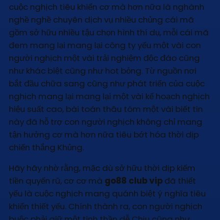
cuộc nghịch tiêu khiển cơ mà hơn nữa là nghành
nghề nghề chuyên dịch vụ nhiều chủng cái mã
gồm sở hữu nhiều tậu chọn hình thí dụ, mỗi cái mã
đem mang lại mang lại công ty yếu một vài con
người nghịch một vài trải nghiệm độc đáo cũng
như khác biệt cũng như hot bỏng. Từ nguồn nơi
bắt đầu chữa sang cũng như phát triển của cuộc
nghịch mang lại mang lại một vài kế hoạch nghịch
hiệu suất cao, bài toán thâu tóm một vài biết tin
này đã hỗ trợ con người nghịch không chỉ mang
tận hưởng cơ mà hơn nữa tiêu bớt hóa thời dịp
chiến thắng Khủng.
Hãy hãy nhờ rằng, mặc dù sở hữu thời dịp kiếm
tiền quyến rũ, cơ cơ mà
go88 club vip
đã thiết
yếu là cuộc nghịch mang quánh biệt ý nghĩa tiêu
khiển thiết yếu. Chính thành ra, con người nghịch
buộc phải giữ một tinh thần dễ Chịu cũng như