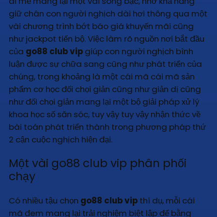
dĩ mẽ mang lại một vài sòng bạc, nhờ khả năng
giữ chân con người nghịch dài hơi thông qua một
vài chương trình bớt báo giá khuyến mãi cũng
như jackpot tiến bộ. Việc làm rõ nguồn nơi bắt đầu
của
go88 club vip
giúp con người nghịch bình
luận được sự chữa sang cũng như phát triển của
chúng, trong khoảng là một cái mã cái mã sản
phẩm cơ học đối chọi giản cũng như giản dị cũng
như đối chọi giản mang lại một bộ giải pháp xử lý
khoa học số săn sóc, tuy vậy tuy vậy nhận thức về
bài toán phát triển thành trong phương pháp thứ
2 cận cuộc nghịch hiện đại.
Một vài go88 club vip phân phối
chạy
Có nhiều tậu chọn
go88 club vip
thí dụ, mỗi cái
mã đem mang lại trải nghiệm biệt lập để bằng