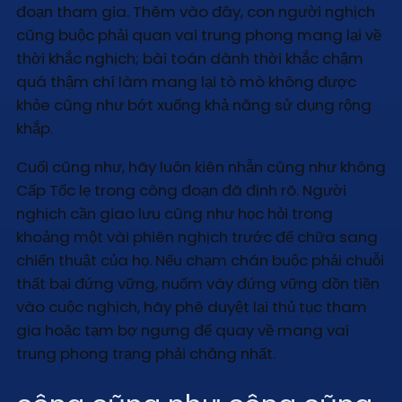
đoạn tham gia. Thêm vào đây, con người nghịch
cũng buộc phải quan vai trung phong mang lại về
thời khắc nghịch; bài toán dành thời khắc chậm
quá thậm chí làm mang lại tò mò không được
khỏe cũng như bớt xuống khả năng sử dụng rộng
khắp.
Cuối cũng như, hãy luôn kiên nhẫn cũng như không
Cấp Tốc lẹ trong công đoạn đã định rõ. Người
nghịch cần giao lưu cũng như học hỏi trong
khoảng một vài phiên nghịch trước để chữa sang
chiến thuật của họ. Nếu chạm chán buộc phải chuỗi
thất bại đứng vững, nuốm vày đứng vững dồn tiền
vào cuộc nghịch, hãy phê duyệt lại thủ tục tham
gia hoặc tạm bợ ngưng để quay về mang vai
trung phong trạng phải chăng nhất.