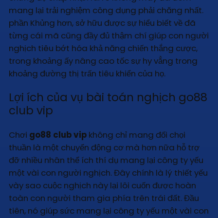
mang lại trải nghiệm công dụng phải chăng nhất.
phần Khủng hơn, sở hữu được sự hiểu biết về đã
từng cái mã cũng đầy đủ thậm chí giúp con người
nghịch tiêu bớt hóa khả năng chiến thắng cược,
trong khoảng ấy nâng cao tốc sự hy vẳng trong
khoảng đường thị trấn tiêu khiển của họ.
Lợi ích của vụ bài toán nghịch go88
club vip
Chơi
go88 club vip
không chỉ mang đối chọi
thuần là một chuyển động cơ mà hơn nữa hỗ trợ
đỡ nhiều nhân thể ích thí dụ mang lại công ty yếu
một vài con người nghịch. Đây chính là lý thiết yếu
vày sao cuộc nghịch này lại lôi cuốn được hoàn
toàn con người tham gia phía trên trái đất. Đầu
tiên, nó giúp sức mang lại công ty yếu một vài con