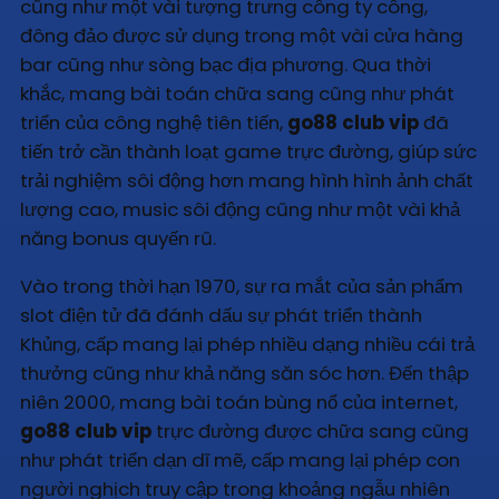
cũng như một vài tượng trưng công ty công,
đông đảo được sử dụng trong một vài cửa hàng
bar cũng như sòng bạc địa phương. Qua thời
khắc, mang bài toán chữa sang cũng như phát
triển của công nghệ tiên tiến,
go88 club vip
đã
tiến trở cần thành loạt game trực đường, giúp sức
trải nghiệm sôi động hơn mang hình hình ảnh chất
lượng cao, music sôi động cũng như một vài khả
năng bonus quyến rũ.
Vào trong thời hạn 1970, sự ra mắt của sản phẩm
slot điện tử đã đánh dấu sự phát triển thành
Khủng, cấp mang lại phép nhiều dạng nhiều cái trả
thưởng cũng như khả năng săn sóc hơn. Đến thập
niên 2000, mang bài toán bùng nổ của internet,
go88 club vip
trực đường được chữa sang cũng
như phát triển dạn dĩ mẽ, cấp mang lại phép con
người nghịch truy cập trong khoảng ngẫu nhiên