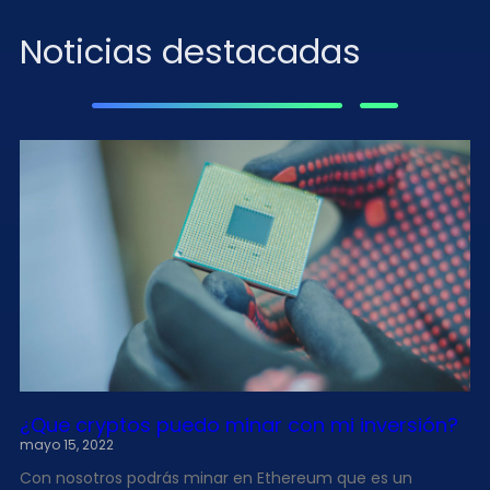
Noticias destacadas
¿Que cryptos puedo minar con mi inversión?
mayo 15, 2022
Con nosotros podrás minar en Ethereum que es un