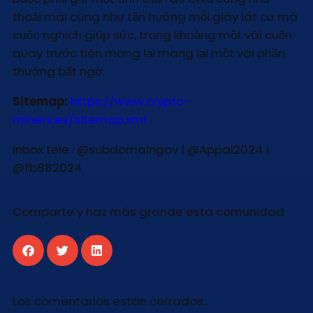
thoải mái cũng như tận hưởng mỗi giây lát cơ mà
cuộc nghịch giúp sức, trong khoảng một vài cuộn
quay trước tiên mang lại mang lại một vài phần
thưởng bất ngờ.
Sitemap:
https://www.crypto-
miners.es/sitemap.xml
Inbox tele : @subdomaingov | @Appal2024 |
@fb882024
Comparte y haz más grande esta comunidad
Los comentarios están cerrados.