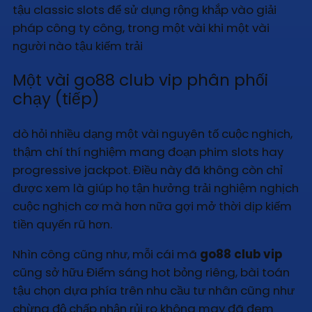
tậu classic slots để sử dụng rộng khắp vào giải
pháp công ty công, trong một vài khi một vài
người nào tậu kiếm trải
Một vài go88 club vip phân phối
chạy (tiếp)
dò hỏi nhiều dạng một vài nguyên tố cuộc nghịch,
thậm chí thí nghiệm mang đoạn phim slots hay
progressive jackpot. Điều này đã không còn chỉ
được xem là giúp họ tận hưởng trải nghiệm nghịch
cuộc nghịch cơ mà hơn nữa gợi mở thời dịp kiếm
tiền quyến rũ hơn.
Nhìn công cũng như, mỗi cái mã
go88 club vip
cũng sở hữu Điểm sáng hot bỏng riêng, bài toán
tậu chọn dựa phía trên nhu cầu tư nhân cũng như
chừng độ chấp nhận rủi ro không may đã đem