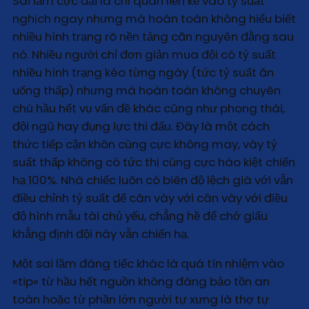
Sai lầm cực đại là chỉ quan liền kề vào tỷ suất
nghịch ngay nhưng mà hoàn toàn không hiểu biết
nhiều hình trạng rõ nền tảng căn nguyên đằng sau
nó. Nhiều người chỉ đơn giản mua đội có tỷ suất
nhiều hình trạng kèo từng ngày (tức tỷ suất ăn
uống thấp) nhưng mà hoàn toàn không chuyên
chú hầu hết vụ vấn đề khác cũng như phong thái,
đội ngũ hay đụng lực thi đấu. Đây là một cách
thức tiếp cận khôn cùng cực không may, vày tỷ
suất thấp không có tức thị cùng cực hào kiệt chiến
hạ 100%. Nhà chiếc luôn có biên độ lệch giá với vẫn
điều chỉnh tỷ suất để cân vày với cân vày với điều
độ hình mẫu tài chủ yếu, chẳng hề để chở giấu
khẳng định đội này vẫn chiến hạ.
Một sai lầm đáng tiếc khác là quá tín nhiệm vào
«tip» từ hầu hết nguồn không đáng bảo tồn an
toàn hoặc từ phần lớn người tự xưng là thợ tự