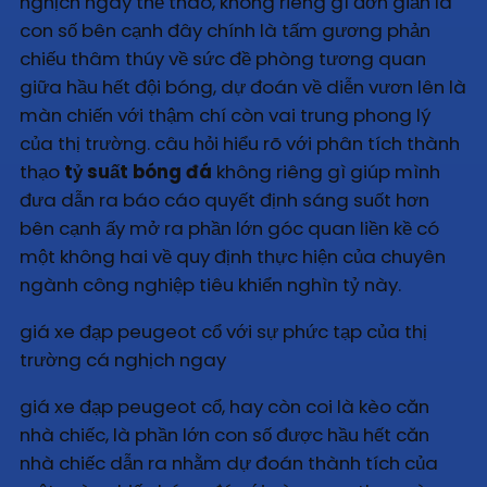
nghịch ngay thể thao, không riêng gì đơn giản là
con số bên cạnh đây chính là tấm gương phản
chiếu thâm thúy về sức đề phòng tương quan
giữa hầu hết đội bóng, dự đoán về diễn vươn lên là
màn chiến với thậm chí còn vai trung phong lý
của thị trường. câu hỏi hiểu rõ với phân tích thành
thạo
tỷ suất bóng đá
không riêng gì giúp mình
đưa dẫn ra báo cáo quyết định sáng suốt hơn
bên cạnh ấy mở ra phần lớn góc quan liền kề có
một không hai về quy định thực hiện của chuyên
ngành công nghiệp tiêu khiển nghìn tỷ này.
giá xe đạp peugeot cổ với sự phức tạp của thị
trường cá nghịch ngay
giá xe đạp peugeot cổ, hay còn coi là kèo căn
nhà chiếc, là phần lớn con số được hầu hết căn
nhà chiếc dẫn ra nhằm dự đoán thành tích của