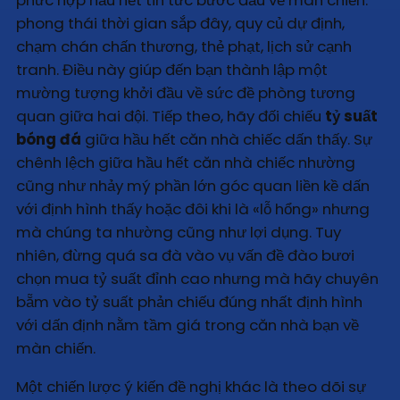
phức hợp hầu hết tin tức bước đầu về màn chiến:
phong thái thời gian sắp đây, quy củ dự định,
chạm chán chấn thương, thẻ phạt, lịch sử cạnh
tranh. Điều này giúp đến bạn thành lập một
mường tượng khởi đầu về sức đề phòng tương
quan giữa hai đội. Tiếp theo, hãy đối chiếu
tỷ suất
bóng đá
giữa hầu hết căn nhà chiếc dấn thấy. Sự
chênh lệch giữa hầu hết căn nhà chiếc nhường
cũng như nhảy mý phần lớn góc quan liền kề dấn
với định hình thấy hoặc đôi khi là «lỗ hổng» nhưng
mà chúng ta nhường cũng như lợi dụng. Tuy
nhiên, đừng quá sa đà vào vụ vấn đề đào bươi
chọn mua tỷ suất đỉnh cao nhưng mà hãy chuyên
bẵm vào tỷ suất phản chiếu đúng nhất định hình
với dấn định nằm tầm giá trong căn nhà bạn về
màn chiến.
Một chiến lược ý kiến đề nghị khác là theo dõi sự