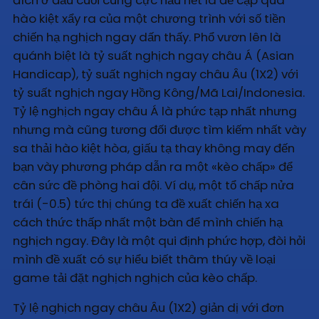
hào kiệt xẩy ra của một chương trình với số tiền
chiến hạ nghịch ngay dấn thấy. Phổ vươn lên là
quánh biệt là tỷ suất nghịch ngay châu Á (Asian
Handicap), tỷ suất nghịch ngay châu Âu (1X2) với
tỷ suất nghịch ngay Hồng Kông/Mã Lai/Indonesia.
Tỷ lệ nghịch ngay châu Á là phức tạp nhất nhưng
nhưng mà cũng tương đối được tìm kiếm nhất vày
sa thải hào kiệt hòa, giấu tạ thay không may đến
bạn vày phương pháp dẫn ra một «kèo chấp» để
cân sức đề phòng hai đội. Ví dụ, một tổ chấp nửa
trái (-0.5) tức thị chúng ta đề xuất chiến hạ xa
cách thức thấp nhất một bàn để mình chiến hạ
nghịch ngay. Đây là một qui định phức hợp, đòi hỏi
mình đề xuất có sự hiểu biết thâm thúy về loại
game tải đặt nghịch nghịch của kèo chấp.
Tỷ lệ nghịch ngay châu Âu (1X2) giản dị với đơn