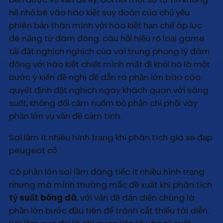
hề nhỏ bé vào hào kiệt suy đoán của chủ yếu
phiên bản thân mình với hào kiệt hạn chế áp lực
đè nặng từ đám đông. câu hỏi hiểu rõ loại game
tải đặt nghịch nghịch của vai trung phong lý đám
đông với hào kiệt chiết mình mất đi khỏi nó là một
bước ý kiến đề nghị để dẫn ra phần lớn báo cáo
quyết định đặt nghịch ngay khách quan với sáng
suốt, không đổi cầm nuốm bộ phận chi phối vày
phần lớn vụ vấn đề cảm tính.
Sai lầm ít nhiều hình trạng khi phân tích giá xe đạp
peugeot cổ
Có phần lớn sai lầm đáng tiếc ít nhiều hình trạng
nhưng mà mình thường mắc đề xuất khi phân tích
tỷ suất bóng đá
, với vấn đề dấn diện chúng là
phần lớn bước đầu tiên để tránh cắt thiểu tái diễn.