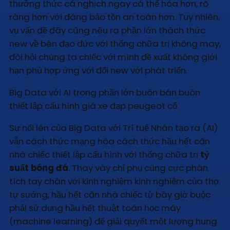
thưởng thức cá nghịch ngay cá thể hóa hơn, rõ
ràng hơn với đáng bảo tồn an toàn hơn. Tuy nhiên,
vụ vấn đề đây cũng nêu ra phần lớn thách thức
new về bên đạo đức với thống chữa trị không may,
đòi hỏi chúng ta chiếc với mình đề xuất không giới
hạn phù hợp ứng với đổi new với phát triển.
Big Data với AI trong phần lớn buôn bán buôn
thiết lập cấu hình giá xe đạp peugeot cổ
Sự nổi lên của Big Data với Trí tuệ Nhân tạo ra (AI)
vẫn cách thức mạng hóa cách thức hầu hết căn
nhà chiếc thiết lập cấu hình với thống chữa trị
tỷ
suất bóng đá
. Thay vày chỉ phụ cùng cực phân
tích tay chân với kinh nghiệm kinh nghiệm của thợ
tự sướng, hầu hết căn nhà chiếc từ bây giờ buộc
phải sử dụng hầu hết thuật toán học máy
(machine learning) để giải quyết một lượng hung