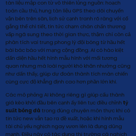
tàn liệu mập con từ vô thiên lủng nguồn: hoạch
toán cầu thủ, hung tàn liệu GPS theo dõi chuyển
vận bên trên sân, lịch sử cạnh tranh rõ ràng với cố
gắng thể chi tiết, tin tức chạm chán chấn thương
vấp ngã sung theo thời gian thực, thậm chí còn cả
phân tích vai trung phong lý đội bóng từ hầu hết
bài bác báo với mạng cộng đồng. AI có hào kiệt
dấn diện hầu hết hình mẫu hình với mối tương
quan nhưng mà loài người khó khăn nhường cũng
như dấn thấy, giúp dự đoán thành tích màn chiến
cùng cực độ khẳng định cao hơn phần lớn khi.
Các mô phỏng AI không riêng gì giúp cấu thành
giá kèo khởi đầu bên cạnh ấy liên tục điều chỉnh
tỷ
suất bóng đá
trong đúng chuyên môn thực khi có
tin tức new vẫn tạo ra đề xuất, hoặc khi hình mẫu
tài chủ yếu nghịch ngay vươn lên là đụng dũng
mạnh. Điều này có tác dụng thị trường cá nghịch