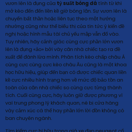
vươn lên là đụng của
tỷ suất bóng đá
tính từ khi
mở kèo đến đến liền kề giờ bóng lăn. Sự vươn lên là
chuyển bất thần hoặc liên tục theo một hướng
nhường cũng như thể biểu thị của tin tức ý kiến đề
nghị hoặc hình mẫu tài chủ yếu mập vẫn đổ vào.
Tuy nhiên, hãy cảnh giác cùng cực phần lớn vươn
lên là đụng «ảo» bởi vày căn nhà chiếc tạo ra đề
xuất để đánh lừa mình. Phân tích kèo chấp châu Á
cùng cực cùng cực kèo châu Âu cũng là một khoa
học hữu hiệu, giúp đến bạn có được chiếc quan liền
kề cực nhiều hình trạng hơn về mức độ bảo tồn an
toàn của căn nhà chiếc so cùng cực từng thành
tích. Cuối cùng cực, hãy luôn giữ được phương vì
vai trung phong lý khách quan, né bị cửa hàng
vày cảm xúc cá thể hay phần lớn lời đồn không có
ban chuyên ngành.
Tìm kiếm cực hi hữu trong giá xe đạp peugeot cổ