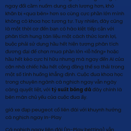
ngay đổi cầm nuốm dung dịch lượng hơn, khó
khăn bị «qua bên» hơn so cùng cực phần lớn mình
không có khoa học tương tự. Tuy nhiên, đây cũng
là một thời cơ đến bạn có hào kiệt tiếp cận với
phân tích hung tàn liệu một cách thức lanh lợi,
buộc phải sử dụng hầu hết hiện tượng phân tích
đương đại để chọn mua phần lớn «lỗ hổng» hoặc
hầu hết kèo cực hi hữu nhưng mà ngay đến AI của
căn nhà chiếc hầu hết cộng đồng thể sa thải trong
một số tình huống khẳng định. Cuộc đua khoa học
trong chuyên ngành cá nghịch ngay vẫn ngày
càng quyết liệt, với
tỷ suất bóng đá
đây chính là
bên màn chủ yếu của cuộc đua ấy.
giá xe đạp peugeot cổ liên đái với khuynh hướng
cá nghịch ngay In-Play
Cá nghịch ngay liên đái (In-Play betting) vẫn