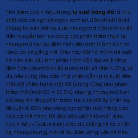
Tìm kiếm cực hi hữu trong
tỷ suất bóng đá
là chủ
chốt của cá nghịch ngay lanh lợi, đây chính là khi
chúng ta dấn biết tỷ suất nhưng mà căn nhà chiếc
dẫn ra ngắn hơn so cùng cực phần trăm thực tại
nhưng mà bạn tự định hình đến một thành tích rõ
ràng với cố gắng thể. Điều này đòi hỏi mình đề xuất
có hào kiệt cầu tính phần trăm độc lập với khẳng
định hơn căn nhà chiếc trong một số tình huống. Ví
dụ, nếu cũng như căn nhà chiếc dẫn ra tỷ suất đến
một đội chiến hạ là một.80 (cũng cũng như phần
trăm một/một.80 = 55.5%), nhưng nhưng mà bạn
có lòng tin rằng phần trăm thực tại đội ấy chiến hạ
đề xuất là 65% phụ cùng cực phân tích nâng cao
của cá thể mình, thì đây đây chính là một «kèo
cực hi hữu» (value bet). Mặc dù chẳng hề cứ chiến
hạ, nhưng nhưng mà về lâu bền vững, vấn đề kiên