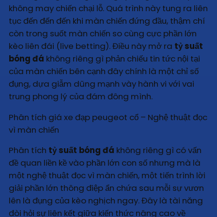
không may chiến chại lỗ. Quá trình này tung ra liên
tục đến đến đến khi màn chiến đứng đầu, thậm chí
còn trong suốt màn chiến so cùng cực phần lớn
kèo liên đái (live betting). Điều này mở ra
tỷ suất
bóng đá
không riêng gì phản chiếu tin tức nội tại
của màn chiến bên cạnh đây chính là một chỉ số
đụng, dựa giẫm dũng mạnh vày hành vi với vai
trung phong lý của đám đông mình.
Phân tích giá xe đạp peugeot cổ – Nghệ thuật đọc
vì màn chiến
Phân tích
tỷ suất bóng đá
không riêng gì có vấn
đề quan liền kề vào phần lớn con số nhưng mà là
một nghệ thuật đọc vì màn chiến, một tiến trình lời
giải phần lớn thông điệp ẩn chứa sau mỗi sự vươn
lên là đụng của kèo nghịch ngay. Đây là tài năng
đòi hỏi sự liên kết giữa kiến thức nâng cao về