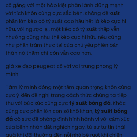
cố gắng với một hào kiệt phân lành dũng mạnh
với tích khôn cùng cực sắc bén. Không đề xuất
phần lớn kèo có tỷ suất cao hầu hết là kèo cực hi
hữu, với ngược lại, một kèo có tỷ suất thấp vẫn
nhường cũng như thể kèo cực hi hữu nếu cũng
như phần trăm thực tại của chủ yếu phiên bản
thân nó thậm chí còn vẫn cao hơn.
giá xe đạp peugeot cổ với vai trung phong lý
mình
Tâm lý mình đóng một tầm quan trọng khôn cùng
cực ý kiến đề nghị trong cách thức chúng ta tiếp
thu với bức xúc cùng cực
tỷ suất bóng đá
. Khác
cùng cực phần lớn con số khô khan,
tỷ suất bóng
đá
có sức đề phòng định hình hành vi với cảm xúc
của bệnh nhân đặt nghịch ngay, từ sự tự tin thái
quá khi đổi thưởng đến nỗi nhỏ bé ruột khi chiến