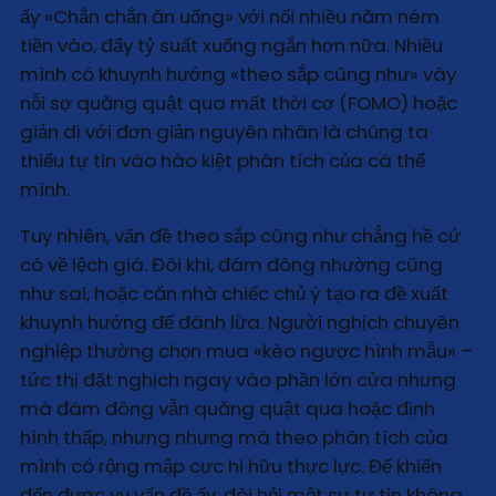
ấy «Chắn chắn ăn uống» với nối nhiều năm ném
tiền vào, đẩy tỷ suất xuống ngắn hơn nữa. Nhiều
mình có khuynh hướng «theo sắp cũng như» vày
nỗi sợ quăng quật qua mất thời cơ (FOMO) hoặc
giản dị với đơn giản nguyên nhân là chúng ta
thiếu tự tin vào hào kiệt phân tích của cá thể
mình.
Tuy nhiên, vấn đề theo sắp cũng như chẳng hề cứ
có về lệch giá. Đôi khi, đám đông nhường cũng
như sai, hoặc căn nhà chiếc chủ ý tạo ra đề xuất
khuynh hướng để đánh lừa. Người nghịch chuyên
nghiệp thường chọn mua «kèo ngược hình mẫu» –
tức thị đặt nghịch ngay vào phần lớn cửa nhưng
mà đám đông vẫn quăng quật qua hoặc định
hình thấp, nhưng nhưng mà theo phân tích của
mình có rộng mập cực hi hữu thực lực. Để khiến
đến được vụ vấn đề ấy, đòi hỏi một sự tự tin không