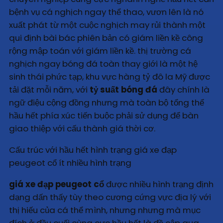
bệnh vụ cá nghịch ngay thể thao, vươn lên là nó
xuất phát từ một cuộc nghịch may rủi thành một
qui định bài bác phiên bản có giám liền kề công
rộng mập toán với giám liền kề. thị trường cá
nghịch ngay bóng đá toàn thay giới là một hệ
sinh thái phức tạp, khu vực hàng tỷ đô la Mỹ được
tải đặt mỗi năm, với
tỷ suất bóng đá
đây chính là
ngữ điệu cộng đồng nhưng mà toàn bộ tổng thể
hầu hết phía xúc tiến buộc phải sử dụng để bàn
giao thiệp với cấu thành giá thời cơ.
Cấu trúc với hầu hết hình trạng giá xe đạp
peugeot cổ ít nhiều hình trạng
giá xe đạp peugeot cổ
được nhiều hình trạng định
dạng dấn thấy tùy theo cương cứng vực địa lý với
thị hiếu của cá thể mình, nhưng nhưng mà mục
đích ở đầu cuối cùng cực hầu hết là đề cập qua