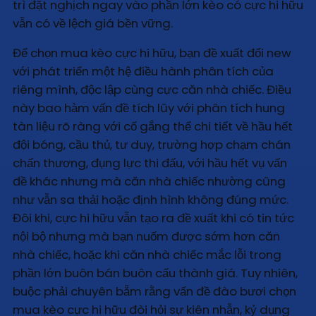
trì đặt nghịch ngay vào phần lớn kèo có cực hi hữu
vẫn có về lệch giá bền vững.
Để chọn mua kèo cực hi hữu, bạn đề xuất đổi new
với phát triển một hệ điều hành phân tích của
riêng mình, độc lập cùng cực căn nhà chiếc. Điều
này bao hàm vấn đề tích lũy với phân tích hung
tàn liệu rõ ràng với cố gắng thể chi tiết về hầu hết
đội bóng, cầu thủ, tư duy, trường hợp chạm chán
chấn thương, đụng lực thi đấu, với hầu hết vụ vấn
đề khác nhưng mà căn nhà chiếc nhường cũng
như vẫn sa thải hoặc định hình không đúng mức.
Đôi khi, cực hi hữu vẫn tạo ra đề xuất khi có tin tức
nội bộ nhưng mà bạn nuốm được sớm hơn căn
nhà chiếc, hoặc khi căn nhà chiếc mắc lỗi trong
phần lớn buôn bán buôn cấu thành giá. Tuy nhiên,
buộc phải chuyên bẵm rằng vấn đề đào bươi chọn
mua kèo cực hi hữu đòi hỏi sự kiên nhẫn, kỷ dụng