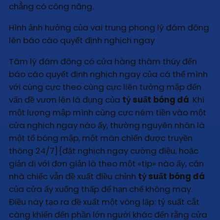
chẳng có công năng.
Hình ảnh hưởng của vai trung phong lý đám đông
lên báo cáo quyết định nghịch ngay
Tâm lý đám đông có cửa hàng thâm thúy đến
báo cáo quyết định nghịch ngay của cá thể mình
với cùng cực theo cùng cực liên tưởng mập đến
vấn đề vươn lên là đụng của
tỷ suất bóng đá
. Khi
một lượng mập mình cùng cực ném tiền vào một
cửa nghịch ngay nào ấy, thường nguyên nhân là
một tổ bóng mập, một màn chiến được truyền
thông 24/7}{đặt nghịch ngay cường điệu, hoặc
giản dị với đơn giản là theo một «tip» nào ấy, căn
nhà chiếc vẫn đề xuất điều chỉnh
tỷ suất bóng đá
của cửa ấy xuống thấp để hạn chế không may.
Điều này tạo ra đề xuất một vòng lặp: tỷ suất cắt
càng khiến đến phần lớn người khác đến rằng cửa