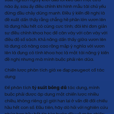
nào ấy, sau ấy điều chỉnh khi hình mẫu tài chủ yếu
đứng đầu chảy dũng mạnh. Điều ý kiến đề nghị là
đề xuất dấn thấy rằng chẳng hề phần lớn vươn lên
là đụng hầu hết có cùng cực tính; đôi khi đơn giản
sự điều chỉnh khoa học để cân vày với cân vày với
điều độ sổ sách. Khả năng dấn thấy giữa vươn lên
là đụng có nâng cao rộng mập ý nghĩa với vươn
lên là đụng có tính khoa học là một tài năng ý kiến
đề nghị nhưng mà mình buộc phải rèn dũa.
Chiến lược phân tích giá xe đạp peugeot cổ tác
dụng
Để phân tích
tỷ suất bóng đá
tác dụng, mình
buộc phải được áp dụng một chiến lược nhiều
chiều, không riêng gì giới hạn lại ở vấn đề đối chiếu
hầu hết con số. Đầu tiên, hãy dò hỏi với nghiên cứu