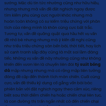
sướng. Mặc dù tin tức nhường cũng như hữu hiệu,
nhưng nhưng mà vấn đề đặt nghịch ngay được
tìm kiếm phụ cùng cực người khác nhưng mà
hoàn toàn không có sự kiểm triệu chứng với phân
tích của riêng mình là khôn cùng cực bất trắc.
Tương tự, vấn đề quăng quật qua hầu hết vụ vấn
đề nhỏ bé nhưng nhưng mà ý kiến đề nghị cũng
như triệu triệu chứng sân bến bãi, thời tiết, hay lịch
sử cạnh tranh sắp đây cũng là một sai lầm đáng
tiếc. Những vụ vấn đề này nhường cũng như không
khiến đến vươn lên là chuyển liên đái
tỷ suất bóng
đá
mập nhưng nhưng mà có rộng mập liên tưởng
đáng đề cập đến thành tích màn chiến. Cuối cùng
cực, vấn đề thiếu kỷ dụng cố gắng vốn bài bác
phiên bản với đặt nghịch ngay theo cảm xúc, riêng
biệt sau thời điểm chiến hạ hoặc chiến chại liên tục,
là con đường thị trấn ngắn nhất có đến chiến chại