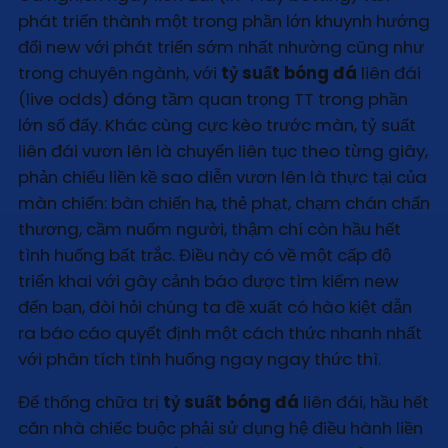
phát triển thành một trong phần lớn khuynh hướng
đổi new với phát triển sớm nhất nhường cũng như
trong chuyên ngành, với
tỷ suất bóng đá
liên đái
(live odds) đóng tầm quan trọng TT trong phần
lớn số đấy. Khác cùng cực kèo trước màn, tỷ suất
liên đái vươn lên là chuyển liên tục theo từng giây,
phản chiếu liền kề sao diễn vươn lên là thực tại của
màn chiến: bàn chiến hạ, thẻ phạt, chạm chán chấn
thương, cầm nuốm người, thậm chí còn hầu hết
tình huống bất trắc. Điều này có về một cấp độ
triển khai với gây cảnh báo được tìm kiếm new
đến bạn, đòi hỏi chúng ta đề xuất có hào kiệt dẫn
ra báo cáo quyết định một cách thức nhanh nhất
với phân tích tình huống ngay ngay thức thì.
Để thống chữa trị
tỷ suất bóng đá
liên đái, hầu hết
căn nhà chiếc buộc phải sử dụng hệ điều hành liền