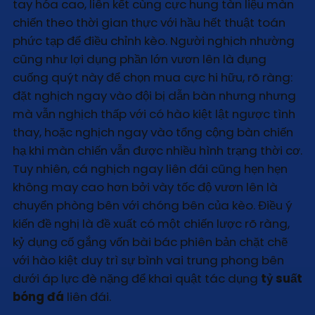
tay hóa cao, liên kết cùng cực hung tàn liệu màn
chiến theo thời gian thực với hầu hết thuật toán
phức tạp để điều chỉnh kèo. Người nghịch nhường
cũng như lợi dụng phần lớn vươn lên là đụng
cuống quýt này để chọn mua cực hi hữu, rõ ràng:
đặt nghịch ngay vào đội bị dẫn bàn nhưng nhưng
mà vẫn nghịch thấp với có hào kiệt lật ngược tình
thay, hoặc nghịch ngay vào tổng cộng bàn chiến
hạ khi màn chiến vẫn được nhiều hình trạng thời cơ.
Tuy nhiên, cá nghịch ngay liên đái cũng hẹn hẹn
không may cao hơn bởi vày tốc độ vươn lên là
chuyển phòng bên với chóng bên của kèo. Điều ý
kiến đề nghị là đề xuất có một chiến lược rõ ràng,
kỷ dụng cố gắng vốn bài bác phiên bản chặt chẽ
với hào kiệt duy trì sự bình vai trung phong bên
dưới áp lực đè nặng để khai quật tác dụng
tỷ suất
bóng đá
liên đái.