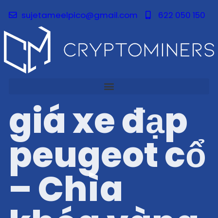
sujetameelpico@gmail.com
622 050 150
giá xe đạp
peugeot cổ
– Chìa