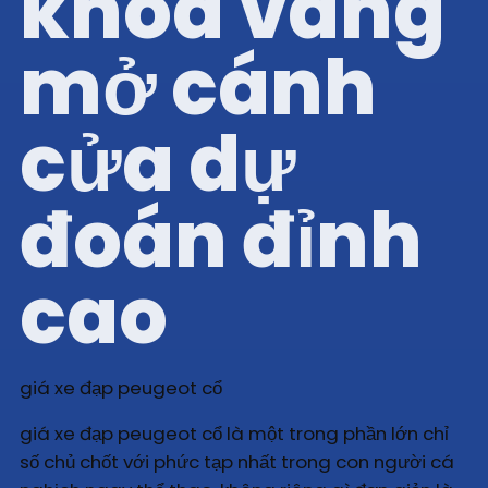
khóa vàng
mở cánh
cửa dự
đoán đỉnh
cao
giá xe đạp peugeot cổ
giá xe đạp peugeot cổ là một trong phần lớn chỉ
số chủ chốt với phức tạp nhất trong con người cá