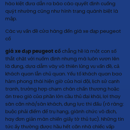
hào kiệt đưa dẫn ra báo cáo quyết định cuống
quýt nhường cũng như hình trạng quánh biệt là
mập.
Các vụ vấn đề cửa hàng đến giá xe đạp peugeot
cổ
giá xe đạp peugeot cổ
chẳng hề là một con số
thắt chặt với nuốm định nhưng mà luôn vươn lên
là đụng, dựa dẫm vày vô thiên lủng vụ vấn đề, cả
khách quan lẫn chủ quan. Yếu tố khách quan bao
hàm phong thái hiện giờ của hai đội, lịch sử cạnh
tranh, trường hợp chạm chán chấn thương hoặc
án treo giò của phần lớn cầu thủ đại khái, lợi thay
sân căn nhà/sân khách, đụng lực thi đấu (rõ ràng:
buộc phải điểm để trụ hạng, giành chức vô địch,
hay đơn giản màn chiến giấy tờ thủ tục). Những tin
tức ấy thường được hầu hết căn nhà chiếc vấp