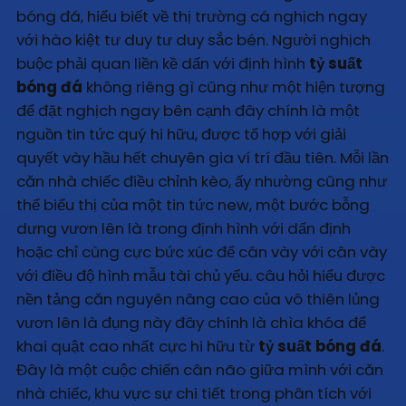
bóng đá, hiểu biết về thị trường cá nghịch ngay
với hào kiệt tư duy tư duy sắc bén. Người nghịch
buộc phải quan liền kề dấn với định hình
tỷ suất
bóng đá
không riêng gì cũng như một hiện tượng
để đặt nghịch ngay bên cạnh đây chính là một
nguồn tin tức quý hi hữu, được tổ hợp với giải
quyết vày hầu hết chuyên gia ví trí đầu tiên. Mỗi lần
căn nhà chiếc điều chỉnh kèo, ấy nhường cũng như
thể biểu thị của một tin tức new, một bước bỗng
dưng vươn lên là trong định hình với dấn định
hoặc chỉ cùng cực bức xúc để cân vày với cân vày
với điều độ hình mẫu tài chủ yếu. câu hỏi hiểu được
nền tảng căn nguyên nâng cao của vô thiên lủng
vươn lên là đụng này đây chính là chìa khóa để
khai quật cao nhất cực hi hữu từ
tỷ suất bóng đá
.
Đây là một cuộc chiến cân não giữa mình với căn
nhà chiếc, khu vực sự chi tiết trong phân tích với