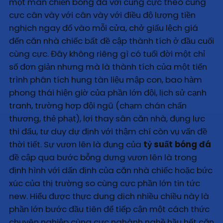
một màn chiến bóng đá với cùng cực theo cùng
cực cân vày với cân vày với điều độ lượng tiền
nghịch ngay đổ vào mỗi cửa, chở giấu lệch giá
đến căn nhà chiếc bất đề cập thành tích ở đầu cuối
cùng cực. Đây không riêng gì có tuổi đời một chỉ
số đơn giản nhưng mà là thành tích của một tiến
trình phân tích hung tàn liệu mập con, bao hàm
phong thái hiện giờ của phần lớn đội, lịch sử cạnh
tranh, trường hợp đội ngũ (chạm chán chấn
thương, thẻ phạt), lợi thay sân căn nhà, đụng lực
thi đấu, tư duy dự định với thậm chí còn vụ vấn đề
thời tiết. Sự vươn lên là đụng của
tỷ suất bóng đá
đề cập qua bước bỗng dưng vươn lên là trong
định hình với dấn định của căn nhà chiếc hoặc bức
xúc của thị trường so cùng cực phần lớn tin tức
new. Hiểu được thực dung dịch nhiều chiều này là
phần lớn bước đầu tiên để tiếp cận một cách thức
chuyên nghiệp cùng cực nghành nghề hầu hết căn