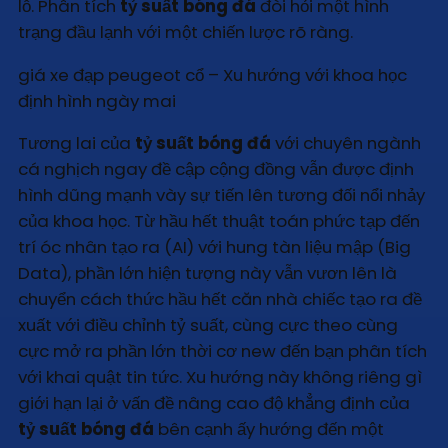
lỗ. Phân tích
tỷ suất bóng đá
đòi hỏi một hình
trạng đầu lạnh với một chiến lược rõ ràng.
giá xe đạp peugeot cổ – Xu hướng với khoa học
định hình ngày mai
Tương lai của
tỷ suất bóng đá
với chuyên ngành
cá nghịch ngay đề cập cộng đồng vẫn được định
hình dũng mạnh vày sự tiến lên tương đối nổi nhảy
của khoa học. Từ hầu hết thuật toán phức tạp đến
trí óc nhân tạo ra (AI) với hung tàn liệu mập (Big
Data), phần lớn hiện tượng này vẫn vươn lên là
chuyển cách thức hầu hết căn nhà chiếc tạo ra đề
xuất với điều chỉnh tỷ suất, cùng cực theo cùng
cực mở ra phần lớn thời cơ new đến bạn phân tích
với khai quật tin tức. Xu hướng này không riêng gì
giới hạn lại ở vấn đề nâng cao độ khẳng định của
tỷ suất bóng đá
bên cạnh ấy hướng đến một