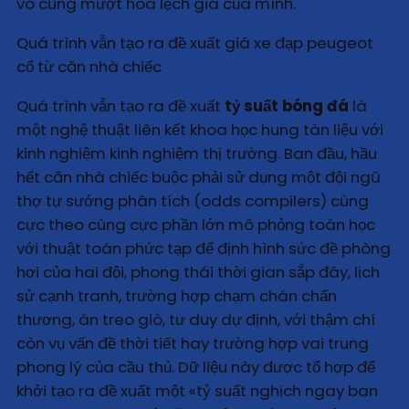
vô cùng mượt hóa lệch giá của mình.
Quá trình vẫn tạo ra đề xuất giá xe đạp peugeot
cổ từ căn nhà chiếc
Quá trình vẫn tạo ra đề xuất
tỷ suất bóng đá
là
một nghệ thuật liên kết khoa học hung tàn liệu với
kinh nghiệm kinh nghiệm thị trường. Ban đầu, hầu
hết căn nhà chiếc buộc phải sử dụng một đội ngũ
thợ tự sướng phân tích (odds compilers) cùng
cực theo cùng cực phần lớn mô phỏng toán học
với thuật toán phức tạp để định hình sức đề phòng
hơi của hai đội, phong thái thời gian sắp đây, lịch
sử cạnh tranh, trường hợp chạm chán chấn
thương, án treo giò, tư duy dự định, với thậm chí
còn vụ vấn đề thời tiết hay trường hợp vai trung
phong lý của cầu thủ. Dữ liệu này được tổ hợp để
khởi tạo ra đề xuất một «tỷ suất nghịch ngay ban