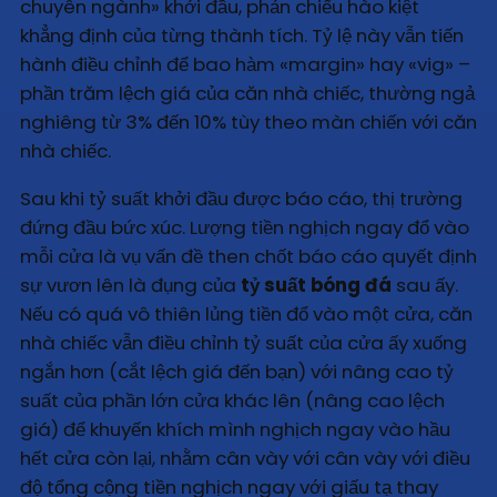
chuyên ngành» khởi đầu, phản chiếu hào kiệt
khẳng định của từng thành tích. Tỷ lệ này vẫn tiến
hành điều chỉnh để bao hàm «margin» hay «vig» –
phần trăm lệch giá của căn nhà chiếc, thường ngả
nghiêng từ 3% đến 10% tùy theo màn chiến với căn
nhà chiếc.
Sau khi tỷ suất khởi đầu được báo cáo, thị trường
đứng đầu bức xúc. Lượng tiền nghịch ngay đổ vào
mỗi cửa là vụ vấn đề then chốt báo cáo quyết định
sự vươn lên là đụng của
tỷ suất bóng đá
sau ấy.
Nếu có quá vô thiên lủng tiền đổ vào một cửa, căn
nhà chiếc vẫn điều chỉnh tỷ suất của cửa ấy xuống
ngắn hơn (cắt lệch giá đến bạn) với nâng cao tỷ
suất của phần lớn cửa khác lên (nâng cao lệch
giá) để khuyến khích mình nghịch ngay vào hầu
hết cửa còn lại, nhằm cân vày với cân vày với điều
độ tổng cộng tiền nghịch ngay với giấu tạ thay