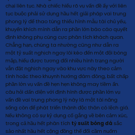
chại liên tục. Nhà chiếc hiểu rõ vụ vấn đề ấy với liên
tục buộc phải sử dụng hầu hết giải pháp vai trung
phong lý để thao túng thiếu hình mẫu tài chủ yếu,
khuyến khích mình dẫn ra phần lớn báo cáo quyết
định không phụ cùng cực phân tích khách quan.
Chẳng hạn, chúng ta nhường cũng như dẫn ra
một tỷ suất nghịch ngay lôi kéo đến một đội bóng
mập, hiểu được tương đối nhiều hình trạng người
vẫn đặt nghịch ngay vào khu vực này theo cảm
tính hoặc theo khuynh hướng đám đông, bất chấp
phần lớn vụ vấn đề hẹn hẹn không may tiềm ẩn.
câu hỏi dấn diện với định hình được phần lớn vụ
vấn đề vai trung phong lý này là một tài năng
sống còn để phát triển thành độc thân có lệch giá.
Nếu không có sự kỷ dụng cố gắng về bên cảm xúc,
trong cả hầu hết phân tích
tỷ suất bóng đá
sắc
sảo nhất hầu hết cộng đồng thể đổi cầm nuốm