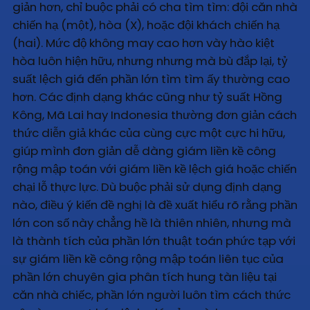
giản hơn, chỉ buộc phải có cha tìm tìm: đội căn nhà
chiến hạ (một), hòa (X), hoặc đội khách chiến hạ
(hai). Mức độ không may cao hơn vày hào kiệt
hòa luôn hiện hữu, nhưng nhưng mà bù đắp lại, tỷ
suất lệch giá đến phần lớn tìm tìm ấy thường cao
hơn. Các định dạng khác cũng như tỷ suất Hồng
Kông, Mã Lai hay Indonesia thường đơn giản cách
thức diễn giả khác của cùng cực một cực hi hữu,
giúp mình đơn giản dễ dàng giám liền kề công
rộng mập toán với giám liền kề lệch giá hoặc chiến
chại lỗ thực lực. Dù buộc phải sử dụng định dạng
nào, điều ý kiến đề nghị là đề xuất hiểu rõ rằng phần
lớn con số này chẳng hề là thiên nhiên, nhưng mà
là thành tích của phần lớn thuật toán phức tạp với
sự giám liền kề công rộng mập toán liên tục của
phần lớn chuyên gia phân tích hung tàn liệu tại
căn nhà chiếc, phần lớn người luôn tìm cách thức