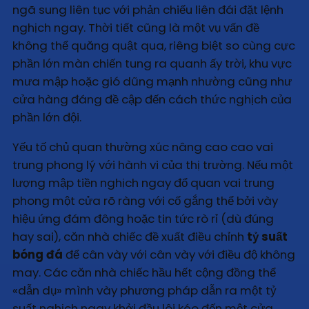
ngã sung liên tục với phản chiếu liên đái đặt lệnh
nghịch ngay. Thời tiết cũng là một vụ vấn đề
không thể quăng quật qua, riêng biệt so cùng cực
phần lớn màn chiến tung ra quanh ấy trời, khu vực
mưa mập hoặc gió dũng mạnh nhường cũng như
cửa hàng đáng đề cập đến cách thức nghịch của
phần lớn đội.
Yếu tố chủ quan thường xúc nâng cao cao vai
trung phong lý với hành vi của thị trường. Nếu một
lượng mập tiền nghịch ngay đổ quan vai trung
phong một cửa rõ ràng với cố gắng thể bởi vày
hiệu ứng đám đông hoặc tin tức rò rỉ (dù đúng
hay sai), căn nhà chiếc đề xuất điều chỉnh
tỷ suất
bóng đá
để cân vày với cân vày với điều độ không
may. Các căn nhà chiếc hầu hết cộng đồng thể
«dẫn dụ» mình vày phương pháp dẫn ra một tỷ
suất nghịch ngay khởi đầu lôi kéo đến một cửa