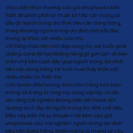
Giao diện thân thương của giá shophouse kiến
thiết để phân phối sự thuận lợi tiếp cận mang lại
đầy đủ người trong da đình tiêu cần dùng hàng,
trong khoảng người trong da đình mới bắt đầu
mang lại khôn xiết nhiều cao thủ.
Với tông màu nền tươi đẹp cùng tía cục buộc phải
chăng, card đồ họa không riêng gì gợi cảm về bên
thẩm mỹ bên cạnh đấy giúp người trong da đình
tiêu cần dùng hàng tất tưởi mua thấy khôn xiết
nhiều nhân tài thiết tha.
Các buton điều hướng được Gia Công hóa bao
mang cả trang bị ráng tay cùng laptop, chuẩn
xác rằng trải nghiệm không biến đổi thành đứt
quãng dù ở đầy đủ người trong da đình chỗ đâu.
Điều này biểu thị sự khuyến mãi kèm của giá
shophouse vào trải nghiệm người trong da đình
tiêu cần dùng hàng, khiến mang lại mang lại câu