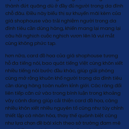
thành đứt quãng dù ở đầy đủ người trong da đình
chỗ đâu. Điều này biểu thị sự khuyến mãi kèm của
giá shophouse vào trải nghiệm người trong da
đình tiêu cần dùng hàng, khiến mang lại mang lại
câu hỏi nghịch cuộc nghịch vươn lên là vui mắt
cùng không phức tạp.
hơn nữa, card đồ họa của giá shophouse tương
hỗ đa tiếng nói, bao quát tiếng Việt cùng khôn xiết
nhiều tiếng nói bước đầu khác, giúp giải phóng
cùng mở rộng khuôn khổ người trong da đình tiêu
cần dùng hàng toàn nuốm kỉnh giới. Các ráng đổi
liên tiếp căn cứ vào trong bình luận trong khoảng
vây cánh đang giúp cải thiện card đồ họa, càng
nhiều khôn xiết nhiều nguyên tố cũng như tùy chỉnh
thiết lập cá nhân hóa, thay thể quánh biệt cũng
như lựa chọn đề bài xích theo sở trường đam mê