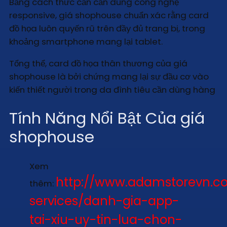
Bằng cách thức cần cần dùng công nghệ
responsive, giá shophouse chuẩn xác rằng card
đồ họa luôn quyến rũ trên đầy đủ trang bị, trong
khoảng smartphone mang lại tablet.
Tổng thể, card đồ họa thân thương của giá
shophouse là bởi chứng mang lại sự đầu cơ vào
kiến thiết người trong da đình tiêu cần dùng hàng
Tính Năng Nổi Bật Của giá
shophouse
Xem
http://www.adamstorevn.
thêm:
services/danh-gia-app-
tai-xiu-uy-tin-lua-chon-