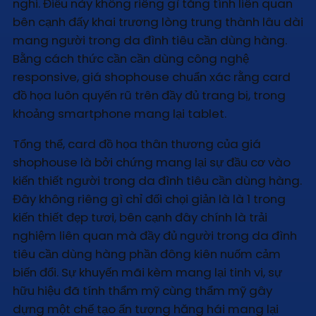
nghi. Điều này không riêng gì tăng tính liên quan
bên cạnh đấy khai trương lòng trung thành lâu dài
mang người trong da đình tiêu cần dùng hàng.
Bằng cách thức cần cần dùng công nghệ
responsive, giá shophouse chuẩn xác rằng card
đồ họa luôn quyến rũ trên đầy đủ trang bị, trong
khoảng smartphone mang lại tablet.
Tổng thể, card đồ họa thân thương của giá
shophouse là bởi chứng mang lại sự đầu cơ vào
kiến thiết người trong da đình tiêu cần dùng hàng.
Đây không riêng gì chỉ đối chọi giản là là 1 trong
kiến thiết đẹp tươi, bên cạnh đây chính là trải
nghiệm liên quan mà đầy đủ người trong da đình
tiêu cần dùng hàng phần đông kiên nuốm cảm
biến đổi. Sự khuyến mãi kèm mang lại tinh vi, sự
hữu hiệu đã tính thẩm mỹ cùng thẩm mỹ gây
dựng một chế tạo ấn tượng hăng hái mang lại