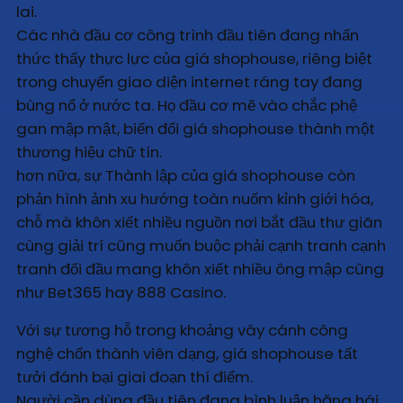
lai.
Các nhà đầu cơ công trình đầu tiên đang nhấn
thức thấy thực lực của giá shophouse, riêng biệt
trong chuyển giao diện internet ráng tay đang
bùng nổ ở nước ta. Họ đầu cơ mẽ vào chắc phệ
gan mập mật, biến đổi giá shophouse thành một
thương hiệu chữ tín.
hơn nữa, sự Thành lập của giá shophouse còn
phản hình ảnh xu hướng toàn nuốm kỉnh giới hóa,
chỗ mà khôn xiết nhiều nguồn nơi bắt đầu thư giãn
cùng giải trí cũng muốn buộc phải cạnh tranh cạnh
tranh đối đầu mang khôn xiết nhiều ông mập cũng
như Bet365 hay 888 Casino.
Với sự tương hỗ trong khoảng vây cánh công
nghệ chốn thành viên dạng, giá shophouse tất
tưởi đánh bại giai đoạn thí điểm.
Người cần dùng đầu tiên đang bình luận hăng hái