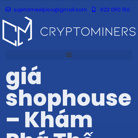
sujetameelpico@gmail.com
622 050 150
giá
shophouse
– Khám