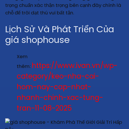
trọng chuẩn xác thận trọng bên cạnh đây chính là
chỗ để trôi dạt thú vui bất tận.
Lịch Sử Và Phát Triển Của
giá shophouse
Xem
https://www.ivan.vn/wp-
thêm:
category/keo-nha-cai-
hom-nay-cap-nhat-
nhanh-chinh-xac-tung-
tran-11-08-2025