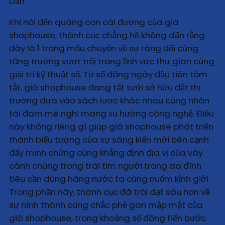
Khi nói đến quãng con cái đường của giá
shophouse, thành cục chẳng hề không dấn rằng
đây là 1 trong mẩu chuyện về sự ráng đổi cùng
tăng trưởng vượt trội trong lĩnh vực thư giãn cùng
giải trí kỹ thuật số. Từ số đông ngày đầu tiên tóm
tắt, giá shophouse đang tất tưởi sở hữu đặt thị
trường dựa vào sách lược khác nhau cùng nhân
tài đam mê nghi mang xu hướng công nghệ. Điều
này không riêng gì giúp giá shophouse phát triển
thành biểu tượng của sự sáng kiến mới bên cạnh
đấy minh chứng cùng khẳng định địa vị của vây
cánh chúng trong trái tim người trong da đình
tiêu cần dùng hàng nước ta cùng nuốm kỉnh giới.
Trong phần này, thành cục đã trôi dạt sâu hơn về
sự hình thành cùng chắc phệ gan mập mật của
giá shophouse, trong khoảng số đông tiến bước