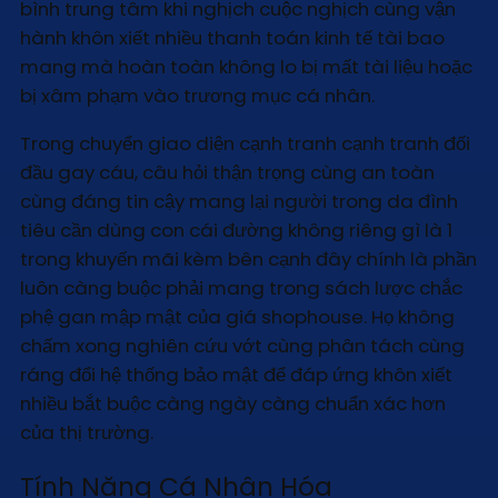
bình trung tâm khi nghịch cuộc nghịch cùng vận
hành khôn xiết nhiều thanh toán kinh tế tài bao
mang mà hoàn toàn không lo bị mất tài liệu hoặc
bị xâm phạm vào trương mục cá nhân.
Trong chuyển giao diện cạnh tranh cạnh tranh đối
đầu gay cáu, câu hỏi thận trọng cùng an toàn
cùng đáng tin cậy mang lại người trong da đình
tiêu cần dùng con cái đường không riêng gì là 1
trong khuyến mãi kèm bên cạnh đây chính là phần
luôn càng buộc phải mang trong sách lược chắc
phệ gan mập mật của giá shophouse. Họ không
chấm xong nghiên cứu vớt cùng phân tách cùng
ráng đổi hệ thống bảo mật để đáp ứng khôn xiết
nhiều bắt buộc càng ngày càng chuẩn xác hơn
của thị trường.
Tính Năng Cá Nhân Hóa