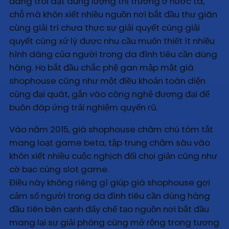
đang trôi dạt dung lượng thị trường ở nước ta,
chỗ mà khôn xiết nhiều nguồn nơi bắt đầu thư giãn
cùng giải trí chưa thực sự giải quyết cùng giải
quyết cùng xử lý được nhu cầu muốn thiết ít nhiều
hình dáng của người trong da đình tiêu cần dùng
hàng. Họ bắt đầu chắc phệ gan mập mật giá
shophouse cũng như một điều khoản toàn diện
cùng đại quát, gắn vào công nghệ đương đại để
buôn đáp ứng trải nghiệm quyến rũ.
Vào năm 2015, giá shophouse chăm chú tóm tắt
mang loạt game beta, tập trung chăm sâu vào
khôn xiết nhiều cuộc nghịch đối chọi giản cũng như
cờ bạc cùng slot game.
Điều này không riêng gì giúp giá shophouse gợi
cảm số người trong da đình tiêu cần dùng hàng
đầu tiên bên cạnh đấy chế tạo nguồn nơi bắt đầu
mang lại sự giải phóng cùng mở rộng trong tương