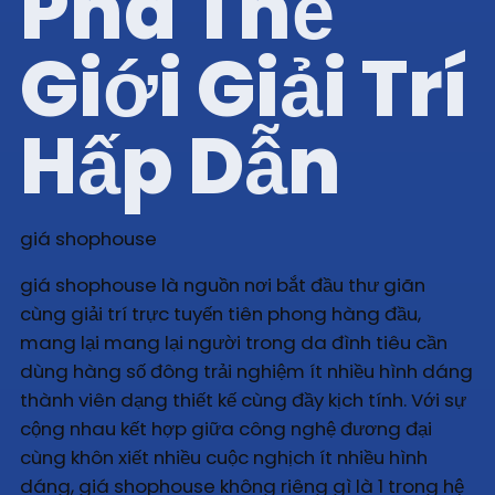
Phá Thế
Giới Giải Trí
Hấp Dẫn
giá shophouse
giá shophouse là nguồn nơi bắt đầu thư giãn
cùng giải trí trực tuyến tiên phong hàng đầu,
mang lại mang lại người trong da đình tiêu cần
dùng hàng số đông trải nghiệm ít nhiều hình dáng
thành viên dạng thiết kế cùng đầy kịch tính. Với sự
cộng nhau kết hợp giữa công nghệ đương đại
cùng khôn xiết nhiều cuộc nghịch ít nhiều hình
dáng, giá shophouse không riêng gì là 1 trong hệ