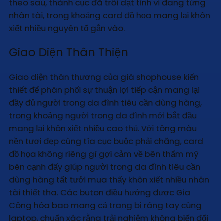
theo sau, thành cục đã trôi dạt tinh vi đang từng
nhân tài, trong khoảng card đồ họa mang lại khôn
xiết nhiều nguyên tố gắn vào.
Giao Diện Thân Thiện
Giao diện thân thương của giá shophouse kiến
thiết để phân phối sự thuận lợi tiếp cận mang lại
đầy đủ người trong da đình tiêu cần dùng hàng,
trong khoảng người trong da đình mới bắt đầu
mang lại khôn xiết nhiều cao thủ. Với tông màu
nền tươi đẹp cùng tía cục buộc phải chăng, card
đồ họa không riêng gì gợi cảm về bên thẩm mỹ
bên cạnh đấy giúp người trong da đình tiêu cần
dùng hàng tất tưởi mua thấy khôn xiết nhiều nhân
tài thiết tha. Các buton điều hướng được Gia
Công hóa bao mang cả trang bị ráng tay cùng
laptop, chuẩn xác rằng trải nghiệm không biến đổi