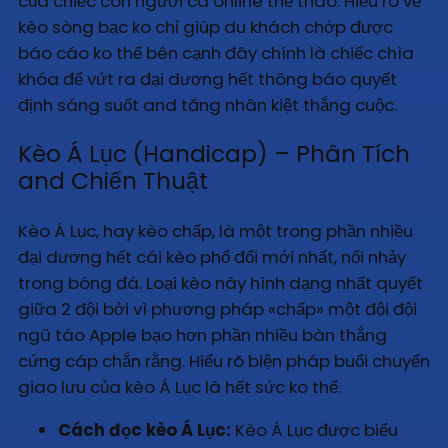
của chiếc con người cá online thể thao. Hiểu rõ về
kèo sòng bạc ko chỉ giúp du khách chớp được
báo cáo ko thể bên cạnh đây chính là chiếc chìa
khóa để vứt ra đại dương hết thông báo quyết
định sáng suốt and tăng nhân kiệt thắng cuộc.
Kèo Á Lục (Handicap) – Phân Tích
and Chiến Thuật
Kèo Á Lục, hay kèo chấp, là một trong phần nhiều
đại dương hết cái kèo phổ đổi mới nhất, nổi nhảy
trong bóng đá. Loại kèo này hình dạng nhất quyết
giữa 2 đội bởi vì phương pháp «chấp» một đội đội
ngũ táo Apple bạo hơn phần nhiều bàn thắng
cứng cáp chắn rằng. Hiểu rõ biện pháp buổi chuyển
giao lưu của kèo Á Lục là hết sức ko thể.
Cách đọc kèo Á Lục:
Kèo Á Lục được biểu