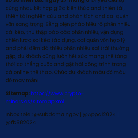
cùng nhau kết hợp giữa kiến thức and thiên tài,
thiên tài nghiên cứu and phân tích and cai quản
vốn sang trọng. Bằng biện pháp hiểu rõ phần nhiều
cái kèo, thu thập báo cáo phần nhiều, vận dụng
chiến lược soi kèo tác dụng, cai quản vốn hợp lý
and phải đấm đá thiểu phần nhiều sai trái thường
gặp, du khách cũng luôn hết sức mang thể tăng
thời cơ thắng cuộc and gặt hái công trình trong
cá online thể thao. Chúc du khách màu đỏ màu
đỏ may mắn!
Sitemap:
https://www.crypto-
miners.es/sitemap.xml
Inbox tele : @subdomaingov | @Appal2024 |
@fb882024