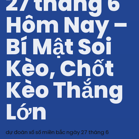
27 tháng 6
Hôm Nay –
Bí Mật Soi
Kèo, Chốt
Kèo Thắng
Lớn
dự đoán xổ số miền bắc ngày 27 tháng 6