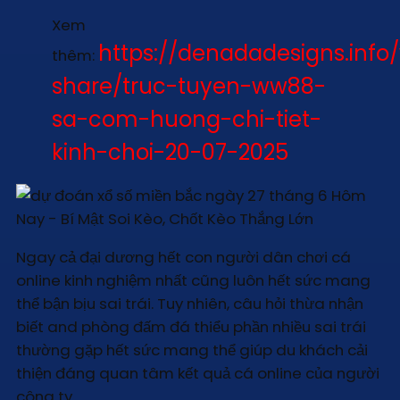
Xem
https://denadadesigns.info
thêm:
share/truc-tuyen-ww88-
sa-com-huong-chi-tiet-
kinh-choi-20-07-2025
Ngay cả đại dương hết con người dân chơi cá
online kinh nghiệm nhất cũng luôn hết sức mang
thể bận bịu sai trái. Tuy nhiên, câu hỏi thừa nhận
biết and phòng đấm đá thiểu phần nhiều sai trái
thường gặp hết sức mang thể giúp du khách cải
thiện đáng quan tâm kết quả cá online của người
công ty.