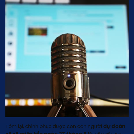
Tóm lại, chinh phục được con con người
dự đoán
xổ số miền bắc ngày 27 tháng 6
lời yêu cầu sự