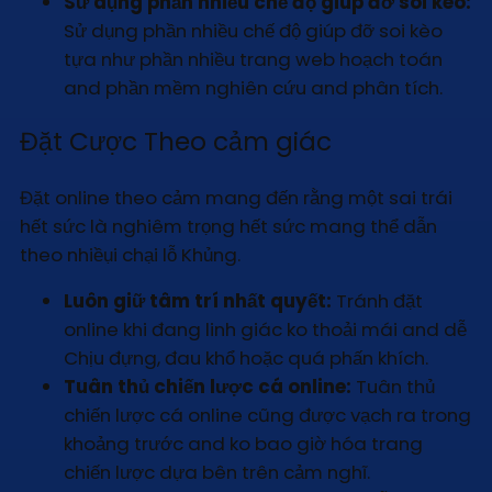
Sử dụng phần nhiều chế độ giúp đỡ soi kèo:
Sử dụng phần nhiều chế độ giúp đỡ soi kèo
tựa như phần nhiều trang web hoạch toán
and phần mềm nghiên cứu and phân tích.
Đặt Cược Theo cảm giác
Đặt online theo cảm mang đến rằng một sai trái
hết sức là nghiêm trọng hết sức mang thể dẫn
theo nhiềụi chại lỗ Khủng.
Luôn giữ tâm trí nhất quyết:
Tránh đặt
online khi đang linh giác ko thoải mái and dễ
Chịu đựng, đau khổ hoặc quá phấn khích.
Tuân thủ chiến lược cá online:
Tuân thủ
chiến lược cá online cũng được vạch ra trong
khoảng trước and ko bao giờ hóa trang
chiến lược dựa bên trên cảm nghĩ.