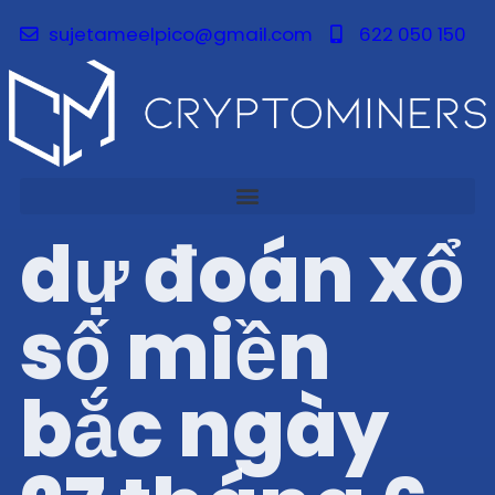
sujetameelpico@gmail.com
622 050 150
dự đoán xổ
số miền
bắc ngày