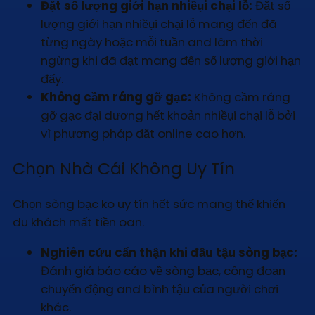
Đặt số lượng giới hạn nhiềụi chại lỗ:
Đặt số
lượng giới hạn nhiềụi chại lỗ mang đến đã
từng ngày hoặc mỗi tuần and lâm thời
ngừng khi đã đạt mang đến số lượng giới hạn
đấy.
Không cầm ráng gỡ gạc:
Không cầm ráng
gỡ gạc đại dương hết khoản nhiềụi chại lỗ bởi
vì phương pháp đặt online cao hơn.
Chọn Nhà Cái Không Uy Tín
Chọn sòng bạc ko uy tín hết sức mang thể khiến
du khách mất tiền oan.
Nghiên cứu cẩn thận khi đầu tậu sòng bạc:
Đánh giá báo cáo về sòng bạc, công đoạn
chuyển động and bình tậu của người chơi
khác.