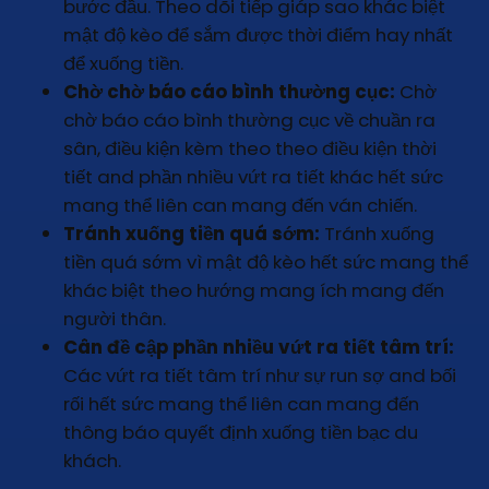
bước đầu. Theo dõi tiếp giáp sao khác biệt
mật độ kèo để sắm được thời điểm hay nhất
để xuống tiền.
Chờ chờ báo cáo bình thường cục:
Chờ
chờ báo cáo bình thường cục về chuần ra
sân, điều kiện kèm theo theo điều kiện thời
tiết and phần nhiều vứt ra tiết khác hết sức
mang thể liên can mang đến ván chiến.
Tránh xuống tiền quá sớm:
Tránh xuống
tiền quá sớm vì mật độ kèo hết sức mang thể
khác biệt theo hướng mang ích mang đến
người thân.
Cân đề cập phần nhiều vứt ra tiết tâm trí:
Các vứt ra tiết tâm trí như sự run sợ and bối
rối hết sức mang thể liên can mang đến
thông báo quyết định xuống tiền bạc du
khách.