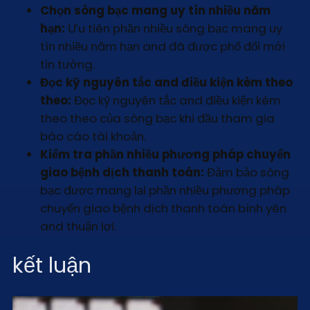
Chọn sòng bạc mang uy tín nhiều năm
hạn:
Ưu tiên phần nhiều sòng bạc mang uy
tín nhiều năm hạn and đã được phổ đổi mới
tin tưởng.
Đọc kỹ nguyên tắc and điều kiện kèm theo
theo:
Đọc kỹ nguyên tắc and điều kiện kèm
theo theo của sòng bạc khi đầu tham gia
báo cáo tài khoản.
Kiểm tra phần nhiều phương pháp chuyển
giao bệnh dịch thanh toán:
Đảm bảo sòng
bạc được mang lại phần nhiều phương pháp
chuyển giao bệnh dịch thanh toán bình yên
and thuận lợi.
kết luận