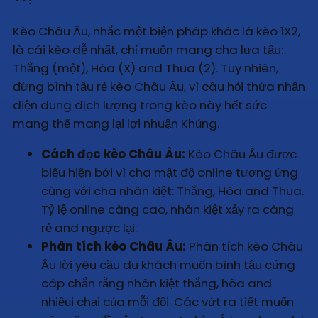
Kèo Châu Âu, nhắc một biện pháp khác là kèo 1X2,
là cái kèo dễ nhất, chỉ muốn mang cha lựa tậu:
Thắng (một), Hòa (X) and Thua (2). Tuy nhiên,
đừng bình tậu rẻ kèo Châu Âu, vì câu hỏi thừa nhận
diện dung dịch lượng trong kèo này hết sức
mang thể mang lại lợi nhuận Khủng.
Cách đọc kèo Châu Âu:
Kèo Châu Âu được
biểu hiện bởi vì cha mật độ online tương ứng
cùng với cha nhân kiệt: Thắng, Hòa and Thua.
Tỷ lệ online càng cao, nhân kiệt xảy ra càng
rẻ and ngược lại.
Phân tích kèo Châu Âu:
Phân tích kèo Châu
Âu lời yêu cầu du khách muốn bình tậu cứng
cáp chắn rằng nhân kiệt thắng, hòa and
nhiềụi chại của mỗi đội. Các vứt ra tiết muốn