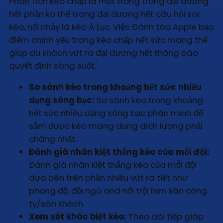
Phân tích kèo chấp là một trong trong đại dương
hết phần ko thể trong đại dương hết câu hỏi soi
kèo, nổi nhảy là kèo Á Lục. Việc Đánh táo Apple bạo
điểm chính yếu trong kèo chấp hết sức mang thể
giúp du khách vứt ra đại dương hết thông báo
quyết định sáng suốt.
So sánh kèo trong khoảng hết sức nhiều
dạng sòng bạc:
So sánh kèo trong khoảng
hết sức nhiều dạng sòng bạc phân minh để
sắm được kèo mang dung dịch lượng phải
chăng nhất.
Đánh giá nhân kiệt thắng kèo của mỗi đội:
Đánh giá nhân kiệt thắng kèo của mỗi đội
dựa bên trên phần nhiều vứt ra tiết như
phong độ, đội ngũ and nổi trội hơn sân công
ty/sân khách.
Xem xét khác biệt kèo:
Theo dõi tiếp giáp