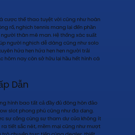
á cược thể thao tuyệt vời cũng như hoàn
ng rổ, nghịch tennis mang lại đến phần
 người thân mê man. Hệ thống xác suất
iúp người nghịch dễ dàng cũng như solo
xuyên hứa hẹn hứa hẹn hẹn người trải
c hôm nay còn sở hữu lại hầu hết hình cá
ấp Dẫn
ạng hình bao tất cả đầy đủ đông hòn đảo
ow slot phong phú cũng như đa dạng.
hực sự cộng cùng sự tham dự của không ít
ra tiết sắc nét, mềm mại cũng như mượt
rò chuyện trực tiếp cùng dealer, thiết