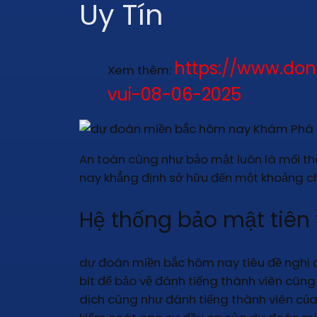
Uy Tín
https://www.don
Xem thêm:
vui-08-06-2025
An toàn cũng như bảo mật luôn là mối t
nay khẳng định sở hữu đến một khoảng 
Hệ thống bảo mật tiên 
dự đoán miền bắc hôm nay tiêu đề nghị đ
bit để bảo vệ đánh tiếng thành viên cũn
dịch cũng như đánh tiếng thành viên của 