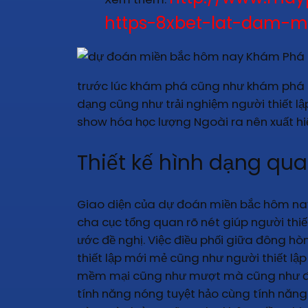
https-8xbet-lat-dam-m
trước lúc khám phá cũng như khám phá 
dạng cũng như trải nghiệm người thiết lậ
show hóa học lượng Ngoài ra nên xuất h
Thiết kế hình dạng qu
Giao diện của dự đoán miền bắc hôm nay đ
cha cục tổng quan rõ nét giúp người th
ước đề nghị. Việc điều phối giữa đông h
thiết lập mới mẻ cũng như người thiết lậ
mềm mại cũng như mượt mà cũng như định
tính năng nóng tuyệt hảo cùng tính năn