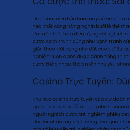
Cá cược thể thao: Sôi 
dự đoán miền bắc hôm nay sở hữu đến ma
hảo nhất cùng hàng nghìn buổi lễ thể th
đa môn thể thao điện tử, người nghịch 
cược cạnh tranh cũng như cạnh tranh cũ
giản theo dõi cũng như đặt cược. điều qu
nghiệm luôn dành được đánh tiếng thiết y
cược khác nhau, thỏa mãn nhu yếu phon
Casino Trực Tuyến: Dù
Khu vực casino trực tuyến của dự đoán m
game show say đắm cũng như baccarat, 
Người nghịch được trải nghiệm phiêu bạt
dealer chăm nghành cũng như quan trung
mà sở hữu đến trải nghiệm chân thực cũng