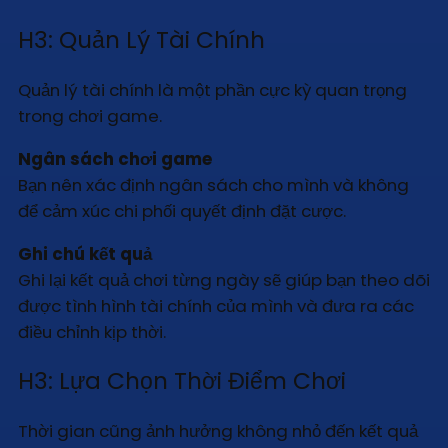
H3: Quản Lý Tài Chính
Quản lý tài chính là một phần cực kỳ quan trọng
trong chơi game.
Ngân sách chơi game
Bạn nên xác định ngân sách cho mình và không
để cảm xúc chi phối quyết định đặt cược.
Ghi chú kết quả
Ghi lại kết quả chơi từng ngày sẽ giúp bạn theo dõi
được tình hình tài chính của mình và đưa ra các
điều chỉnh kịp thời.
H3: Lựa Chọn Thời Điểm Chơi
Thời gian cũng ảnh hưởng không nhỏ đến kết quả