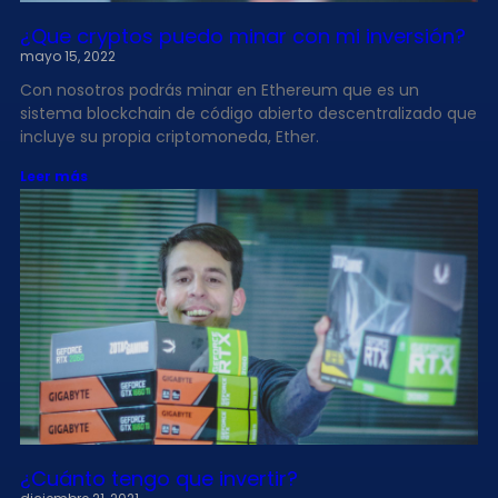
¿Que cryptos puedo minar con mi inversión?
mayo 15, 2022
Con nosotros podrás minar en Ethereum que es un
sistema blockchain de código abierto descentralizado que
incluye su propia criptomoneda, Ether.
Leer más
¿Cuánto tengo que invertir?