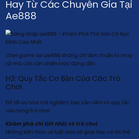
Hay Từ Các Chuyên Gia Tại
Ae888
Chơi game tại ae888 không chỉ đơn thuần là may
rủi mà còn cần chiến lược đúng đắn.
H3: Quy Tắc Cơ Bản Của Các Trò
Chơi
Để tối ưu hóa trải nghiệm, bạn cần nắm rõ quy tắc
của từng trò chơi.
Khám phá chi tiết nhất về trò chơi
Những kiến thức về luật chơi sẽ giúp bạn có lợi thế