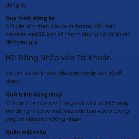
đăng ký.
Quy trình đăng ký
Chỉ cần làm theo các bước hướng dẫn trên
website ae888, bạn sẽ nhanh chóng có tài khoản
để tham gia.
H3: Đăng Nhập vào Tài Khoản
Sau khi có tài khoản, việc đăng nhập cực kỳ dễ
dàng.
Quá trình đăng nhập
Chỉ cần truy cập vào trang web của ae888, nhập
tên đăng nhập và mật khẩu của bạn vào ô tương
ứng, và nhấn nút «Đăng Nhập».
Quên mật khẩu