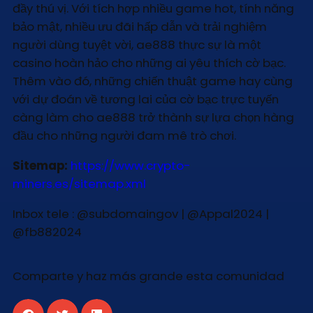
đầy thú vị. Với tích hợp nhiều game hot, tính năng
bảo mật, nhiều ưu đãi hấp dẫn và trải nghiệm
người dùng tuyệt vời, ae888 thực sự là một
casino hoàn hảo cho những ai yêu thích cờ bạc.
Thêm vào đó, những chiến thuật game hay cùng
với dự đoán về tương lai của cờ bạc trực tuyến
càng làm cho ae888 trở thành sự lựa chọn hàng
đầu cho những người đam mê trò chơi.
Sitemap:
https://www.crypto-
miners.es/sitemap.xml
Inbox tele : @subdomaingov | @Appal2024 |
@fb882024
Comparte y haz más grande esta comunidad