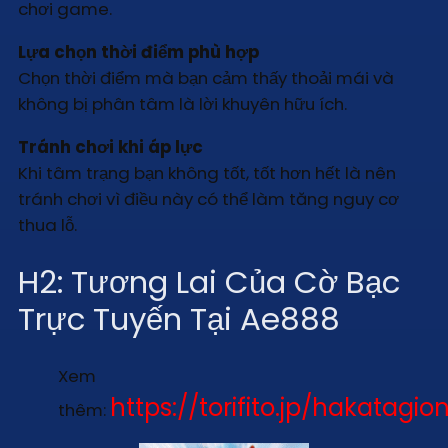
chơi game.
Lựa chọn thời điểm phù hợp
Chọn thời điểm mà bạn cảm thấy thoải mái và
không bị phân tâm là lời khuyên hữu ích.
Tránh chơi khi áp lực
Khi tâm trạng bạn không tốt, tốt hơn hết là nên
tránh chơi vì điều này có thể làm tăng nguy cơ
thua lỗ.
H2: Tương Lai Của Cờ Bạc
Trực Tuyến Tại Ae888
Xem
https://torifito.jp/hakatagio
thêm: