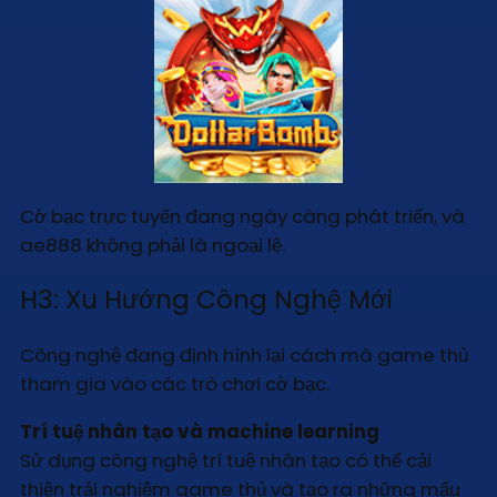
Cờ bạc trực tuyến đang ngày càng phát triển, và
ae888 không phải là ngoại lệ.
H3: Xu Hướng Công Nghệ Mới
Công nghệ đang định hình lại cách mà game thủ
tham gia vào các trò chơi cờ bạc.
Trí tuệ nhân tạo và machine learning
Sử dụng công nghệ trí tuệ nhân tạo có thể cải
thiện trải nghiệm game thủ và tạo ra những mẩu