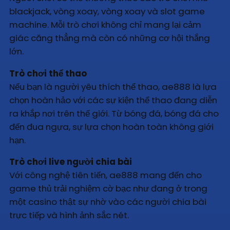
blackjack, vòng xoay, vòng xoay và slot game
machine. Mỗi trò chơi không chỉ mang lại cảm
giác căng thẳng mà còn có những cơ hội thắng
lớn.
Trò chơi thể thao
Nếu bạn là người yêu thích thể thao, ae888 là lựa
chọn hoàn hảo với các sự kiện thể thao đang diễn
ra khắp nơi trên thế giới. Từ bóng đá, bóng đá cho
đến đua ngựa, sự lựa chọn hoàn toàn không giới
hạn.
Trò chơi live người chia bài
Với công nghệ tiên tiến, ae888 mang đến cho
game thủ trải nghiệm cờ bạc như đang ở trong
một casino thật sự nhờ vào các người chia bài
trực tiếp và hình ảnh sắc nét.