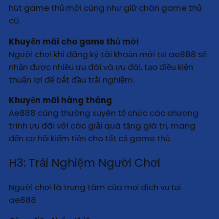
hút game thủ mới cũng như giữ chân game thủ
cũ.
Khuyến mãi cho game thủ mới
Người chơi khi đăng ký tài khoản mới tại ae888 sẽ
nhận được nhiều ưu đãi và ưu đãi, tạo điều kiện
thuận lợi để bắt đầu trải nghiệm.
Khuyến mãi hàng tháng
Ae888 cũng thường xuyên tổ chức các chương
trình ưu đãi với các giải quà tặng giá trị, mang
đến cơ hội kiếm tiền cho tất cả game thủ.
H3: Trải Nghiệm Người Chơi
Người chơi là trung tâm của mọi dịch vụ tại
ae888.