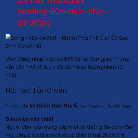
zohran-mamdani-
bootleg-90s-style-shirt-
23-2025/
Việc đăng nhập vào ae888 là rất đơn giản, nhưng
vẫn cần một số lưu ý để đảm bảo trải nghiệm tốt
nhất.
H3: Tạo Tài Khoản
Trước khi
xs miên bac thu 5
, bạn cần có tài khoản.
Điều kiện cần thiết
Người chơi cần cung cấp một số thông tin cá nhân
như tên, địa chỉ email và số điện thoại để có thể