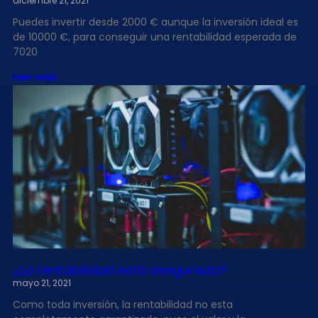
diciembre 21, 2021
Puedes invertir desde 2000 € aunque la inversión ideal es
de 10000 €, para conseguir una rentabilidad esperada de
7020
Leer más
¿La rentabilidad está asegurada?
mayo 21, 2021
Como toda inversión, la rentabilidad no esta