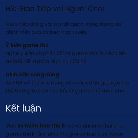
H3: Giao Tiếp với Người Chơi
Giao tiếp đóng vai trò rất quan trọng trong sự
phát triển của cờ bạc trực tuyến.
Ý kiến game thủ
Nghe ý kiến và phản hồi từ game thủ là cách để
ae888 tối ưu hóa dịch vụ của họ.
Diễn đàn cộng đồng
Ae888 có thể xây dựng các diễn đàn giúp game
thủ tương tác và học hỏi từ game thủ khác chơi.
Kết luận
Việc
xs miên bac thu 5
mở ra nhiều cơ hội cho
game thủ khám phá thế giới cờ bạc trực tuyến