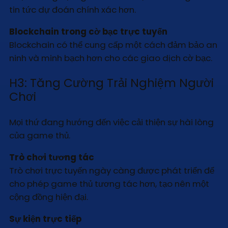
tin tức dự đoán chính xác hơn.
Blockchain trong cờ bạc trực tuyến
Blockchain có thể cung cấp một cách đảm bảo an
ninh và minh bạch hơn cho các giao dịch cờ bạc.
H3: Tăng Cường Trải Nghiệm Người
Chơi
Mọi thứ đang hướng đến việc cải thiện sự hài lòng
của game thủ.
Trò chơi tương tác
Trò chơi trực tuyến ngày càng được phát triển để
cho phép game thủ tương tác hơn, tạo nên một
cộng đồng hiện đại.
Sự kiện trực tiếp