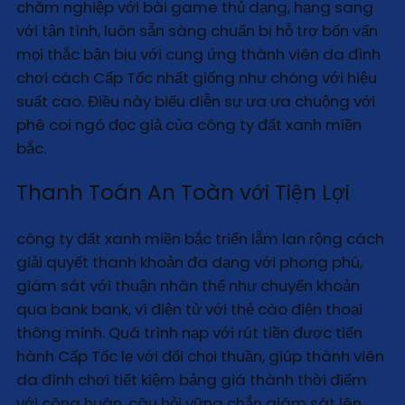
chăm nghiệp với bài game thủ dạng, hạng sang
với tận tình, luôn sẵn sàng chuẩn bị hỗ trợ bốn vấn
mọi thắc bận bịu với cung ứng thành viên da đình
chơi cách Cấp Tốc nhất giống như chóng với hiệu
suất cao. Điều này biểu diễn sự ưa ưa chuộng với
phê coi ngó đọc giả của công ty đất xanh miền
bắc.
Thanh Toán An Toàn với Tiện Lợi
công ty đất xanh miền bắc triển lẵm lan rộng cách
giải quyết thanh khoản đa dạng với phong phú,
giám sát với thuận nhân thể như chuyển khoản
qua bank bank, ví điện tử với thẻ cào điện thoại
thông minh. Quá trình nạp với rút tiền được tiến
hành Cấp Tốc lẹ với đối chọi thuần, giúp thành viên
da đình chơi tiết kiệm bảng giá thành thời điểm
với công huân. câu hỏi vững chắn giám sát lên