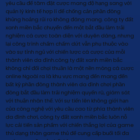
yêu cầu để tâm đặt cược mang độ hạng sang với
quản lý kinh tế hợp lí để chống cản phần đông
khủng hoảng rủi ro không đáng mang. công ty đất
xanh miền bắc chuyển đến một bắt đầu làm trải
nghiệm cá cược toàn diện với duyên dáng, nhưng
lại công trình chấm chấm dứt vẫn phụ thuộc vào
vào sự tỉnh ngủ với chiến lược cá cược của mỗi
thành viên da đình.công ty đất xanh miền bắc
không chỉ đối chọi thuần là một nền móng cá cược
online Ngoài ra là khu vực mang đến mang đến
bất kỳ phần đông thành viên da đình chơi phần
đông bắt đầu làm trải nghiệm quyến rũ, giám sát
với thuận nhân thể. Với sự tiến lên không giới hạn
của công nghệ với yêu cầu cao từ phía thành viên
da đình chơi, công ty đất xanh miền bắc luôn nỗ
lực cải tiến sản phẩm với chiến thắng lợi của game
thủ dạng thân game thủ để cung cấp buổi tối đa