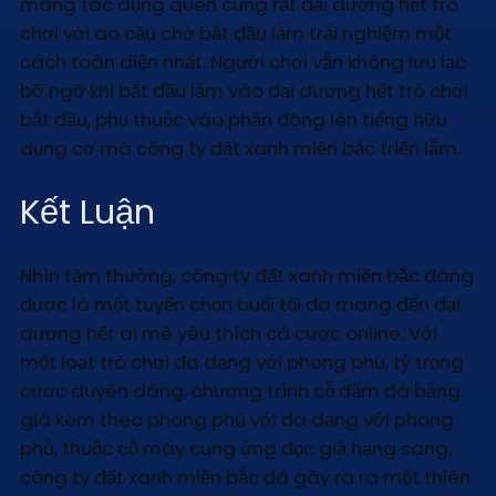
mang tác dụng quen cùng rất đại dương hết trò
chơi với ao cầu chờ bắt đầu làm trải nghiệm một
cách toàn diện nhất. Người chơi vẫn không lưu lạc
bỡ ngỡ khi bắt đầu làm vào đại dương hết trò chơi
bắt đầu, phụ thuộc vào phần đông lên tiếng hữu
dụng cơ mà công ty đất xanh miền bắc triển lẵm.
Kết Luận
Nhìn tầm thường, công ty đất xanh miền bắc đáng
được là một tuyển chọn buổi tối đa mang đến đại
dương hết ai mê yêu thích cá cược online. Với
một loạt trò chơi đa dạng với phong phú, tỷ trọng
cược duyên dáng, chương trình cỗ đấm đá bảng
giá kèm theo phong phú với đa dạng với phong
phú, thuộc cỗ máy cung ứng đọc giả hạng sang,
công ty đất xanh miền bắc đã gây ra ra một thiên