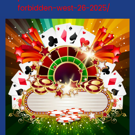
forbidden-west-26-2025/