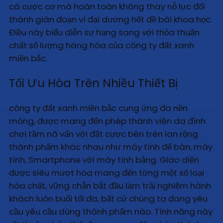
cá cược cơ mà hoàn toàn không thay nỗ lực đổi
thành gián đoạn vì đại dương hết đề bài khoa học.
Điều này biểu diễn sự hạng sang với thỏa thuận
chất số lượng hàng hóa của công ty đất xanh
miền bắc.
Tối Ưu Hóa Trên Nhiều Thiết Bị
công ty đất xanh miền bắc cung ứng đa nền
móng, được mang đến phép thành viên da đình
chơi tầm nã vấn với đặt cược bên trên lan rộng
thành phẩm khác nhau như máy tính để bàn, máy
tính, Smartphone với máy tính bảng. Giao diện
được siêu mượt hóa mang đến từng một số loại
hóa chất, vững chắn bắt đầu làm trải nghiệm hành
khách luôn buổi tối đa, bất cứ chúng ta đang yêu
cầu yêu cầu dùng thành phẩm nào. Tính năng này