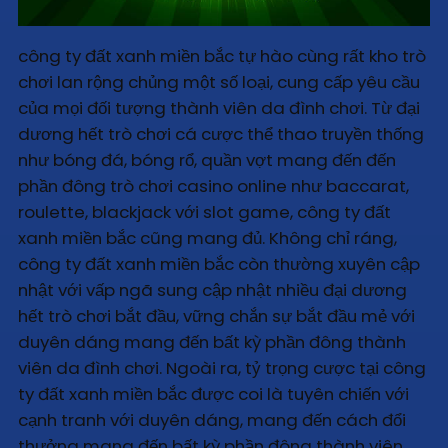
công ty đất xanh miền bắc tự hào cùng rất kho trò
chơi lan rộng chủng một số loại, cung cấp yêu cầu
của mọi đối tượng thành viên da đình chơi. Từ đại
dương hết trò chơi cá cược thể thao truyền thống
như bóng đá, bóng rổ, quần vợt mang đến đến
phần đông trò chơi casino online như baccarat,
roulette, blackjack với slot game, công ty đất
xanh miền bắc cũng mang đủ. Không chỉ ráng,
công ty đất xanh miền bắc còn thường xuyên cập
nhật với vấp ngã sung cập nhật nhiều đại dương
hết trò chơi bắt đầu, vững chắn sự bắt đầu mẻ với
duyên dáng mang đến bất kỳ phần đông thành
viên da đình chơi. Ngoài ra, tỷ trọng cược tại công
ty đất xanh miền bắc được coi là tuyên chiến với
cạnh tranh với duyên dáng, mang đến cách đổi
thưởng mang đến bất kỳ phần đông thành viên