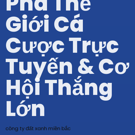
Phá Thế
Giới Cá
Cược Trực
Tuyến & Cơ
Hội Thắng
Lớn
công ty đất xanh miền bắc