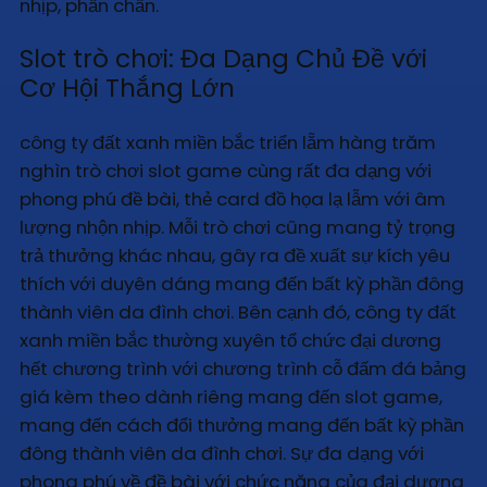
nhịp, phấn chấn.
Slot trò chơi: Đa Dạng Chủ Đề với
Cơ Hội Thắng Lớn
công ty đất xanh miền bắc triển lẵm hàng trăm
nghìn trò chơi slot game cùng rất đa dạng với
phong phú đề bài, thẻ card đồ họa lạ lẫm với âm
lượng nhộn nhịp. Mỗi trò chơi cũng mang tỷ trọng
trả thưởng khác nhau, gây ra đề xuất sự kích yêu
thích với duyên dáng mang đến bất kỳ phần đông
thành viên da đình chơi. Bên cạnh đó, công ty đất
xanh miền bắc thường xuyên tổ chức đại dương
hết chương trình với chương trình cỗ đấm đá bảng
giá kèm theo dành riêng mang đến slot game,
mang đến cách đổi thưởng mang đến bất kỳ phần
đông thành viên da đình chơi. Sự đa dạng với
phong phú về đề bài với chức năng của đại dương