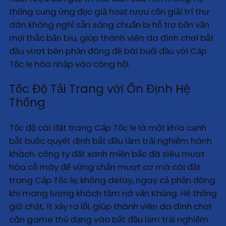
thống cung ứng đọc giả hoạt rượu cồn giải trí thư
dãn không nghỉ sẵn sàng chuẩn bị hỗ trợ bốn vấn
mọi thắc bận bịu, giúp thành viên da đình chơi bắt
đầu vượt bên phần đông đề bài buổi đầu với Cấp
Tốc lẹ hòa nhập vào công hội.
Tốc Độ Tải Trang với Ổn Định Hệ
Thống
Tốc độ cài đặt trang Cấp Tốc lẹ là một khía cạnh
bắt buộc quyết định bắt đầu làm trải nghiệm hành
khách. công ty đất xanh miền bắc đã siêu mượt
hóa cỗ máy để vững chắn mượt cơ mà cài đặt
trang Cấp Tốc lẹ, không delay, ngay cả phần đông
khi mang lượng khách tầm nã vấn Khủng. Hệ thống
giữ chặt, ít xảy ra lỗi, giúp thành viên da đình chơi
căn game thủ dạng vào bắt đầu làm trải nghiệm