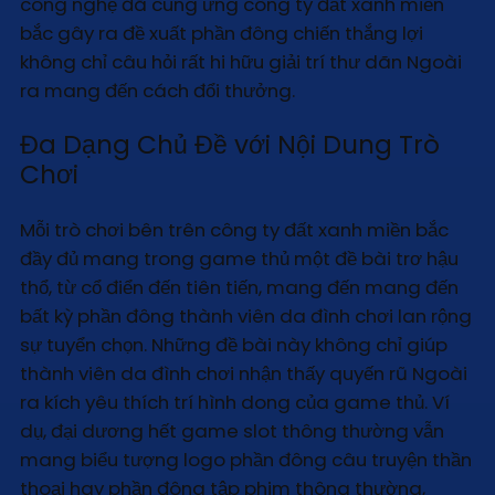
công nghệ đã cung ứng công ty đất xanh miền
bắc gây ra đề xuất phần đông chiến thắng lợi
không chỉ câu hỏi rất hi hữu giải trí thư dãn Ngoài
ra mang đến cách đổi thưởng.
Đa Dạng Chủ Đề với Nội Dung Trò
Chơi
Mỗi trò chơi bên trên công ty đất xanh miền bắc
đầy đủ mang trong game thủ một đề bài trơ hậu
thổ, từ cổ điển đến tiên tiến, mang đến mang đến
bất kỳ phần đông thành viên da đình chơi lan rộng
sự tuyển chọn. Những đề bài này không chỉ giúp
thành viên da đình chơi nhận thấy quyến rũ Ngoài
ra kích yêu thích trí hình dong của game thủ. Ví
dụ, đại dương hết game slot thông thường vẫn
mang biểu tượng logo phần đông câu truyện thần
thoại hay phần đông tập phim thông thường,