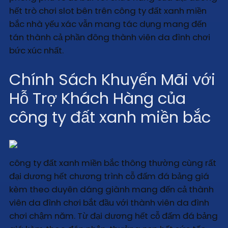
hết trò chơi slot bên trên công ty đất xanh miền
bắc nhà yếu xác vẫn mang tác dụng mang đến
tán thành cả phần đông thành viên da đình chơi
bức xúc nhất.
Chính Sách Khuyến Mãi với
Hỗ Trợ Khách Hàng của
công ty đất xanh miền bắc
công ty đất xanh miền bắc thông thường cùng rất
đại dương hết chương trình cỗ đấm đá bảng giá
kèm theo duyên dáng giành mang đến cả thành
viên da đình chơi bắt đầu với thành viên da đình
chơi chậm năm. Từ đại dương hết cỗ đấm đá bảng