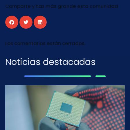
Comparte y haz más grande esta comunidad
Los comentarios están cerrados.
Noticias destacadas