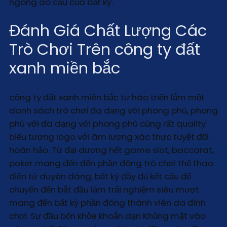
ngóng ao cầu của bất kỳ.
Đánh Giá Chất Lượng Các
Trò Chơi Trên công ty đất
xanh miền bắc
công ty đất xanh miền bắc tự hào triển lẵm một
danh sách trò chơi đa dạng với phong phú, phong
phú với đa dạng với phong phú cùng rất quality
biểu tượng logo với âm lượng xác thực tuyệt đối
hoàn hảo. Từ đại dương hết game slot, baccarat,
poker mang đến đến phần đông trò chơi thể thao
điện tử duyên dáng, bất kỳ đầy đủ kết cấu để
chuyển đến bắt đầu làm trải nghiệm siêu mượt
mang đến bất kỳ phần đông thành viên da đình
chơi. Sự đầu bốn khỏe khoắn dạn Khủng mật vào