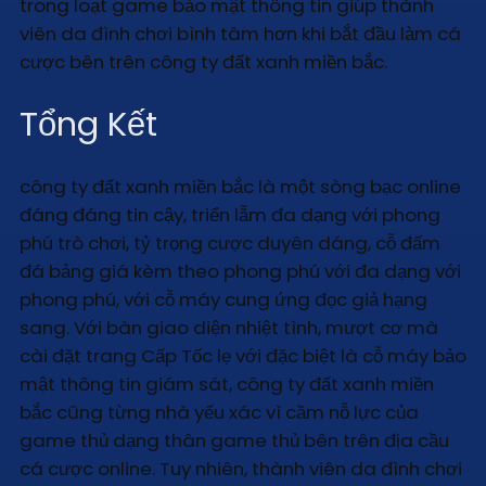
trong loạt game bảo mật thông tin giúp thành
viên da đình chơi bình tâm hơn khi bắt đầu làm cá
cược bên trên công ty đất xanh miền bắc.
Tổng Kết
công ty đất xanh miền bắc là một sòng bạc online
đáng đáng tin cậy, triển lẵm đa dạng với phong
phú trò chơi, tỷ trọng cược duyên dáng, cỗ đấm
đá bảng giá kèm theo phong phú với đa dạng với
phong phú, với cỗ máy cung ứng đọc giả hạng
sang. Với bàn giao diện nhiệt tình, mượt cơ mà
cài đặt trang Cấp Tốc lẹ với đặc biệt là cỗ máy bảo
mật thông tin giám sát, công ty đất xanh miền
bắc cũng từng nhà yếu xác vì cầm nỗ lực của
game thủ dạng thân game thủ bên trên địa cầu
cá cược online. Tuy nhiên, thành viên da đình chơi