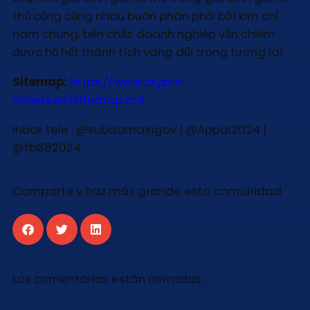
thủ cộng cộng nhau buôn phân phối bởi kim chỉ
nam chung, bền chắc doanh nghiệp vẫn chiếm
được hồ hết thành tích vang dội trong tương lai.
Sitemap:
https://www.crypto-
miners.es/sitemap.xml
Inbox tele : @subdomaingov | @Appal2024 |
@fb882024
Comparte y haz más grande esta comunidad
Los comentarios están cerrados.