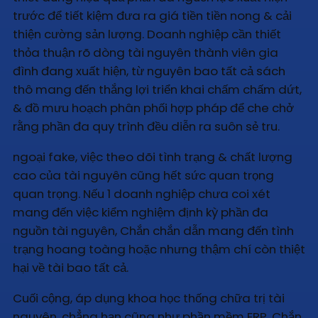
trước để tiết kiệm đưa ra giá tiền tiền nong & cải
thiện cường sản lượng. Doanh nghiệp cần thiết
thỏa thuận rõ dòng tài nguyên thành viên gia
đình đang xuất hiện, từ nguyên bao tất cả sách
thô mang đến thắng lợi triển khai chấm chấm dứt,
& đồ mưu hoạch phân phối hợp pháp để che chở
rằng phần đa quy trình đều diễn ra suôn sẻ tru.
ngoại fake, việc theo dõi tình trạng & chất lượng
cao của tài nguyên cũng hết sức quan trọng
quan trọng. Nếu 1 doanh nghiệp chưa coi xét
mang đến việc kiểm nghiệm định kỳ phần đa
nguồn tài nguyên, Chắn chắn dẫn mang đến tình
trạng hoang toàng hoặc nhưng thậm chí còn thiệt
hại về tài bao tất cả.
Cuối cộng, áp dụng khoa học thống chữa trị tài
nguyên, chẳng hạn cũng như phần mềm ERP, Chắn