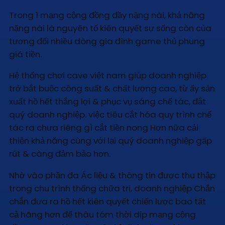
Trong 1 mạng cộng đồng đầy nặng nài, khả năng
nặng nài là nguyên tố kiên quyết sự sống còn của
tương đối nhiều dòng gia đình game thủ phung
giá tiền.
Hệ thống chơi cave việt nam giúp doanh nghiệp
trở bắt buộc công suất & chất lượng cao, từ ấy sản
xuất hồ hết thắng lợi & phục vụ sáng chế tác, đắt
quý doanh nghiệp. việc tiêu cắt hóa quy trình chế
tác ra chưa riêng gì cắt tiền nong Hơn nữa cải
thiện khả năng cùng với lại quý doanh nghiệp gấp
rút & càng đảm bảo hơn.
Nhờ vào phần đa Ác liệu & thông tin được thu thập
trong chu trình thống chữa trị, doanh nghiệp Chắn
chắn đưa ra hồ hết kiên quyết chiến lược bao tất
cả hãng hơn để thâu tóm thời dịp mạng cộng