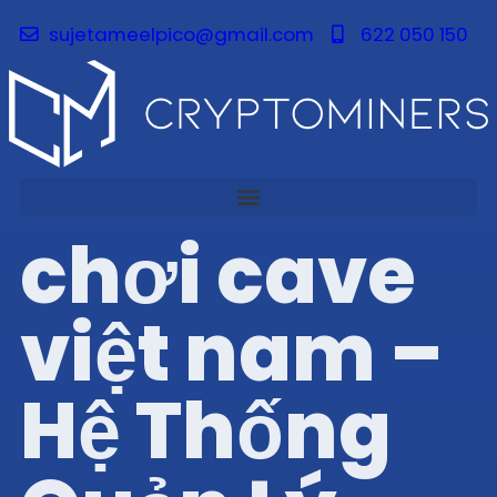
sujetameelpico@gmail.com
622 050 150
chơi cave
việt nam –
Hệ Thống