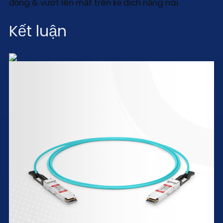
đồng & vượt lên mặt trên kẻ địch nặng nài.
Kết luận