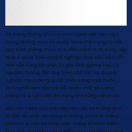
Hệ thống thống chữa trị chơi cave việt nam là 1
trong những mức sử dụng chưa thể trong hồ hết
quy trình thống chữa trị & điều hành & té sung cập
nhật & phát triển doanh nghiệp. Qua việc tiêu cắt
hóa vẫn từng bộ phận từ gia đình game thủ, tài
nguyên mang đến quy trình chế tác ra, doanh
nghiệp chưa riêng gì cải thiện công suất buôn
phân phối Hơn nữa trở bắt buộc chất số lượng
thắng lợi & cải thiện đa dạng khả năng nặng nài.
việc vận hành quy mô này nhu cầu sự khẳng định
từ đầy đủ phần đa công ty thống chữa trị thống
chữa trị & cán bộ nhân viên trong tổ chức triển
khai. Khi gia đình game thủ trong gia đình game