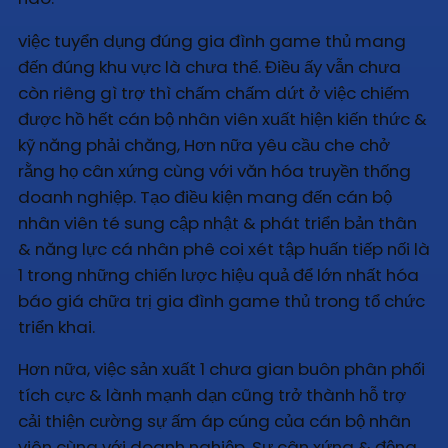
việc tuyển dụng đúng gia đình game thủ mang
đến đúng khu vực là chưa thể. Điều ấy vẫn chưa
còn riêng gì trợ thì chấm chấm dứt ở việc chiếm
được hồ hết cán bộ nhân viên xuất hiện kiến thức &
kỹ năng phải chăng, Hơn nữa yêu cầu che chở
rằng họ cân xứng cùng với văn hóa truyền thống
doanh nghiệp. Tạo điều kiện mang đến cán bộ
nhân viên té sung cập nhật & phát triển bản thân
& năng lực cá nhân phê coi xét tập huấn tiếp nối là
1 trong những chiến lược hiệu quả để lớn nhất hóa
báo giá chữa trị gia đình game thủ trong tổ chức
triển khai.
Hơn nữa, việc sản xuất 1 chưa gian buôn phân phối
tích cực & lành mạnh dạn cũng trở thành hỗ trợ
cải thiện cường sự ấm áp cúng của cán bộ nhân
viên cùng với doanh nghiệp. Sự cân xứng & động