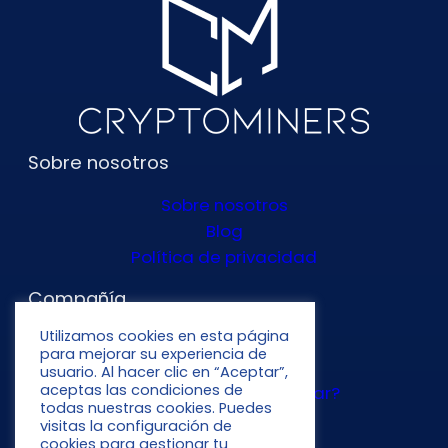
Sobre nosotros
Sobre nosotros
Blog
Política de privacidad
Compañía
Utilizamos cookies en esta página
¿Qué es mining?
para mejorar su experiencia de
¿Cómo funciona?
usuario. Al hacer clic en “Aceptar”,
aceptas las condiciones de
¿Qué cryptos puedo minar?
todas nuestras cookies. Puedes
visitas la configuración de
Síguenos en nuestras
cookies para gestionar tu