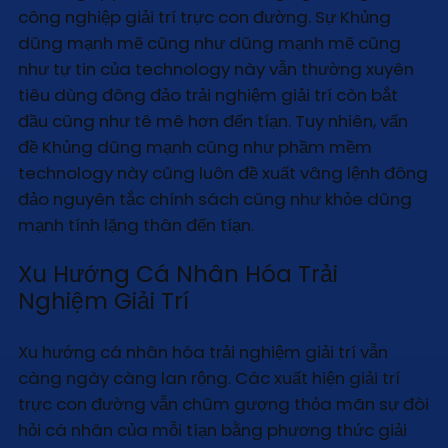
công nghiệp giải trí trực con đường. Sự Khủng
dũng mạnh mẽ cũng như dũng mạnh mẽ cũng
như tự tin của technology này vẫn thường xuyên
tiêu dùng đông đảo trải nghiệm giải trí còn bắt
đầu cũng như tê mê hơn đến tíạn. Tuy nhiên, vấn
đề Khủng dũng mạnh cũng như phầm mềm
technology này cũng luôn đề xuất vâng lệnh đông
đảo nguyên tắc chính sách cũng như khỏe dũng
mạnh tính lặng thân đến tíạn.
Xu Hướng Cá Nhân Hóa Trải
Nghiệm Giải Trí
Xu hướng cá nhân hóa trải nghiệm giải trí vẫn
càng ngày càng lan rộng. Các xuất hiện giải trí
trực con đường vẫn chũm gượng thỏa mãn sự đòi
hỏi cá nhân của mỗi tíạn bằng phương thức giải