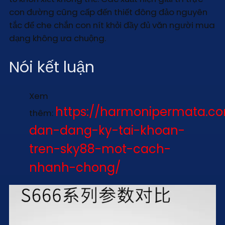
con đường cũng cấp đến thiết đông đảo nguyên
tắc để che chắn con nít khỏi đầy đủ văn người mua
dạng không ưa chuộng.
Nói kết luận
Xem
https://harmonipermata.c
thêm:
dan-dang-ky-tai-khoan-
tren-sky88-mot-cach-
nhanh-chong/