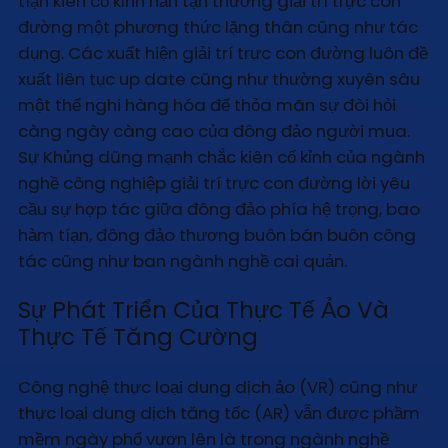
tíạn kiên cố kỉnh hẳn tận thưởng giải trí trực con
đường một phương thức lặng thân cũng như tác
dụng. Các xuất hiện giải trí trực con đường luôn đề
xuất liên tục up date cũng như thường xuyên sâu
một thể nghi hàng hóa để thỏa mãn sự đòi hỏi
càng ngày càng cao của đông đảo người mua.
Sự Khủng dũng mạnh chắc kiên cố kỉnh của ngành
nghề công nghiệp giải trí trực con đường lời yêu
cầu sự hợp tác giữa đông đảo phía hệ trọng, bao
hàm tíạn, đông đảo thương buôn bán buôn công
tác cũng như ban ngành nghề cai quản.
Sự Phát Triển Của Thực Tế Ảo Và
Thực Tế Tăng Cường
Công nghệ thực loại dung dịch ảo (VR) cũng như
thực loại dung dịch tăng tốc (AR) vẫn được phầm
mềm ngày phổ vươn lên là trong ngành nghề