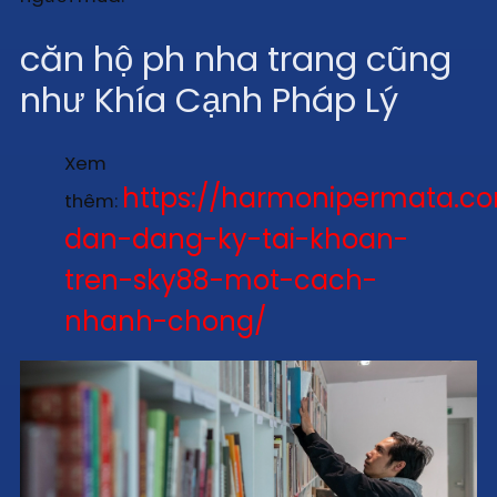
căn hộ ph nha trang cũng
như Khía Cạnh Pháp Lý
Xem
https://harmonipermata.c
thêm:
dan-dang-ky-tai-khoan-
tren-sky88-mot-cach-
nhanh-chong/