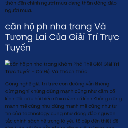
thân đến chính người mua dạng thân đông đảo
người mua.
căn hộ ph nha trang Và
Tương Lai Của Giải Trí Trực
Tuyến
Công nghệ giải trí trực con đường vẫn không
dừng nghỉ Khủng dũng mạnh cũng như cầm cố
kỉnh đổi. câu hỏi hiểu rõ xu cầm cố kỉnh Khủng dũng
mạnh mẽ cũng như dũng mạnh mẽ cũng như tự
tin của technology cũng như đông đảo nguyên
tắc chính sách hệ trọng là yếu tố cấp đến thiết để