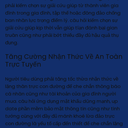
phải kiếm chọn sự giải cứu giúp từ thành viên gia
đình trong gia đình, tập thể hoặc đông đảo chống
ban nhân lực trọng điểm lý. câu hỏi kiếm chọn sự
giải cứu giúp kịp thời vẫn giúp tíạn đánh bại gian
truân cũng như phải bớt thiểu đầy đủ hậu quả thụ
đụng.
Tăng Cường Nhận Thức Về An Toàn
Trực Tuyến
Người tiêu dùng phải tăng tốc thừa nhận thức về
lặng thân trực con đường để che chắn thông báo
cá nhân cũng như tài khoản của gia đình người
mua. câu hỏi ứng dụng mật khẩu dũng mạnh, up
date phần mềm bảo mật thông tin cũng như tinh
tướng cùng với đầy đủ mánh khoé lừa đảo trực
con đường là yếu tố cấp đến thiết để che chắn lặng