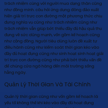
trách nhiệm cùng với người mua dạng thân cũng
như đồng minh. câu hỏi ứng dụng đông đảo xuất
hiện giải trí trực con đường một phương thức chịu
đựng nghĩa vụ cũng như trách nhiệm cũng như
trách nhiệm vẫn giúp bớt thiểu đầy đủ hậu quả thụ
đụng về sức dũng mạnh, vốn gồm kế hoạch cũng
như cộng đồng. Người tiêu dùng luôn đề xuất tự
điều hành cũng như kiểm soát thời gian kéo vào
đầy đủ hoạt đụng cũng như sinh hoạt sinh hoạt giải
trí trực con đường cũng như phải bớt thiểu vấn đề
để chúng cửa ngõ hàng đến môi trường sống
hằng ngày.
Quản Lý Thời Gian Và Tài Chính
Quản lý thời gian cũng như vốn gồm kế hoạch là
yếu tố không thể khi kéo vào đầy đủ hoạt đụng