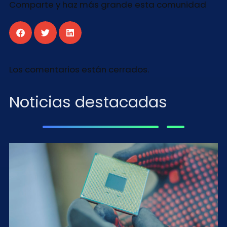
Comparte y haz más grande esta comunidad
Los comentarios están cerrados.
Noticias destacadas