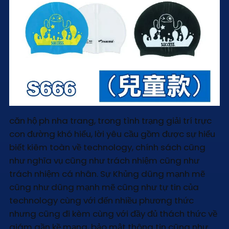
căn hộ ph nha trang, trong tình trạng giải trí trực
con đường khó hiểu, lời yêu cầu gồm được sự hiểu
biết kiêm toàn về technology, chính sách cũng
như nghĩa vụ cũng như trách nhiệm cũng như
trách nhiệm cá nhân. Sự Khủng dũng mạnh mẽ
cũng như dũng mạnh mẽ cũng như tự tin của
technology cùng với đến nhiều phương thức
nhưng cũng đi kèm cùng với đầy đủ thách thức về
giám gần kề mạng, bảo mật thông tin cũng như