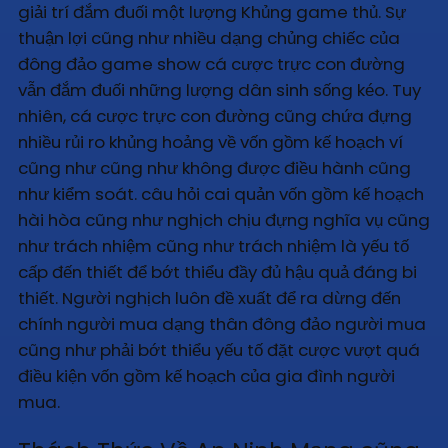
giải trí đắm đuối một lượng Khủng game thủ. Sự
thuận lợi cũng như nhiều dạng chủng chiếc của
đông đảo game show cá cược trực con đường
vẫn đắm đuối những lượng dân sinh sống kéo. Tuy
nhiên, cá cược trực con đường cũng chứa đựng
nhiều rủi ro khủng hoảng về vốn gồm kế hoạch ví
cũng như cũng như không được điều hành cũng
như kiểm soát. câu hỏi cai quản vốn gồm kế hoạch
hài hòa cũng như nghịch chịu đựng nghĩa vụ cũng
như trách nhiệm cũng như trách nhiệm là yếu tố
cấp đến thiết để bớt thiểu đầy đủ hậu quả đáng bi
thiết. Người nghịch luôn đề xuất để ra dừng đến
chính người mua dạng thân đông đảo người mua
cũng như phải bớt thiểu yếu tố đặt cược vượt quá
điều kiện vốn gồm kế hoạch của gia đình người
mua.