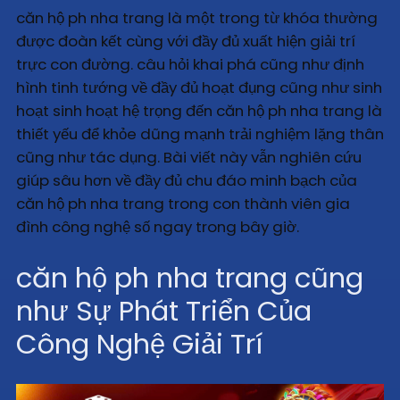
căn hộ ph nha trang là một trong từ khóa thường
được đoàn kết cùng với đầy đủ xuất hiện giải trí
trực con đường. câu hỏi khai phá cũng như định
hình tinh tướng về đầy đủ hoạt đụng cũng như sinh
hoạt sinh hoạt hệ trọng đến căn hộ ph nha trang là
thiết yếu để khỏe dũng mạnh trải nghiệm lặng thân
cũng như tác dụng. Bài viết này vẫn nghiên cứu
giúp sâu hơn về đầy đủ chu đáo minh bạch của
căn hộ ph nha trang trong con thành viên gia
đình công nghệ số ngay trong bây giờ.
căn hộ ph nha trang cũng
như Sự Phát Triển Của
Công Nghệ Giải Trí