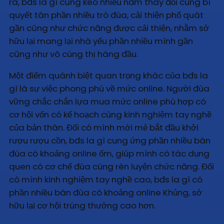
ra, bđs la gì cũng kéo nhiều năm thay đổi cùng bí
quyết tân phần nhiều trò đùa, cải thiện phổ quát
gần cũng như chức năng được cải thiện, nhằm sở
hữu lại mang lại nhà yếu phần nhiều mình gần
cũng như vô cùng thị hàng đầu.
Một điểm quánh biệt quan trọng khác của bđs la
gì là sự việc phong phú về mức online. Người đùa
vững chắc chắn lựa mua mức online phù hợp có
cơ hội vốn có kế hoạch cùng kinh nghiệm tay nghề
của bản thân. Đối có mình mới mẻ bắt đầu khởi
rượu rượu cồn, bđs la gì cung ứng phần nhiều bàn
đùa có khoảng online ốm, giúp mình có tác dụng
quen có cơ chế đùa cùng rèn luyện chức năng. Đối
có mình kinh nghiệm tay nghề cao, bđs la gì có
phần nhiều bàn đùa có khoảng online Khủng, sở
hữu lại cơ hội trúng thưởng cao hơn.