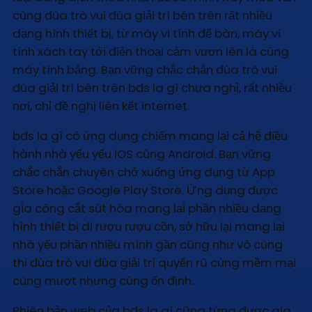
cùng đùa trò vui đùa giải trí bên trên rất nhiều
dạng hình thiết bị, từ máy vi tính để bàn, máy vi
tính xách tay tới điện thoại cảm vươn lên là cùng
máy tính bảng. Bạn vững chắc chắn đùa trò vui
đùa giải trí bên trên bđs la gì chưa nghỉ, rất nhiều
nơi, chỉ đề nghị liên kết internet.
bđs la gì có ứng dụng chiếm mang lại cả hệ điều
hành nhà yếu yếu iOS cùng Android. Bạn vững
chắc chắn chuyên chở xuống ứng dụng từ App
Store hoặc Google Play Store. Ứng dụng được
gia công cắt sút hóa mang lại phần nhiều dạng
hình thiết bị di rượu rượu cồn, sở hữu lại mang lại
nhà yếu phần nhiều mình gần cũng như vô cùng
thị đùa trò vui đùa giải trí quyến rũ cùng mềm mại
cùng mượt nhưng cùng ổn định.
Phiên bản web của bđs la gì cũng từng được gia