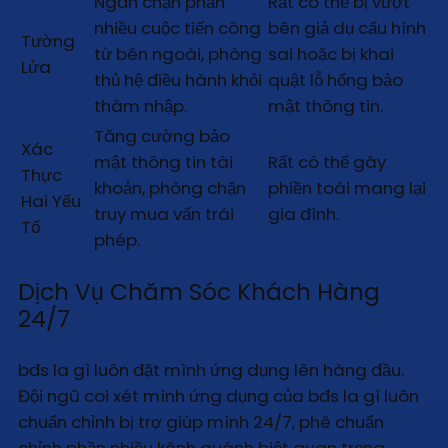
Ngăn chặn phần
Rất có thể bị vượt
nhiều cuộc tiến công
bên giả dụ cấu hình
Tường
từ bên ngoài, phòng
sai hoặc bị khai
Lửa
thủ hệ điều hành khỏi
quật lỗ hổng bảo
thâm nhập.
mật thông tin.
Tăng cường bảo
Xác
mật thông tin tài
Rất có thể gây
Thực
khoản, phòng chặn
phiền toái mang lại
Hai Yếu
truy mua vấn trái
gia đình.
Tố
phép.
Dịch Vụ Chăm Sóc Khách Hàng
24/7
bđs la gì luôn đặt mình ứng dụng lên hàng đầu.
Đội ngũ coi xét mình ứng dụng của bđs la gì luôn
chuẩn chỉnh bị trợ giúp mình 24/7, phê chuẩn
chỉnh phần nhiều kênh quánh biệt quan trọng