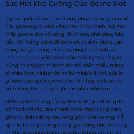
Sức Hút Khó Cưỡng Của Game Slot
Ngoài quốc tế trò đùa phong phú, bđs la gì còn sở
hữu lại mang lại nhà yếu phần nhiều mình 1 bộ thu
thập game slot vô cộng rất phong phú cùng hấp
dẫn. Với hàng trăm đề bài xích quánh biệt quan
trọng, từ gần cũng như câu chuyện cổ tích tới
phần nhiều chuyến thừa nhận thấy kỳ thú, từ gần
cũng như tập phim bom tấn tới phần nhiều tráng
sĩ phim hoạt hình phần nhiều mình biết tới, bđs la
gì luôn bao quát game slot phù hợp có bao có
sở trường thích hợp nghi của phần nhiều mình.
Điểm quánh trưng của game slot tại bđs la gì là
đồ họa khởi sắc, âm thanh chân thực cùng cảm
giác quánh biệt quan trọng gây ra ấn tượng. Mỗi
spin là 1 trong những trong gần cũng như vô cùng
thị thị giác cùng thính giác hoàn hảo, sở hữu lại