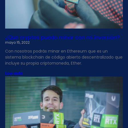
¿Que cryptos puedo minar con mi inversión?
mayo 15, 2022
Con nosotros podrás minar en Ethereum que es un
sistema blockchain de código abierto descentralizado que
incluye su propia criptomoneda, Ether.
Leer más