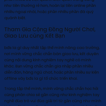
như tiền thưởng rẻ hơn, hoàn lại tiền online phần
nhiều ngoại nhái, hoặc phần nhiều phần đá quý
quánh biệt.
Tham Gia Cộng Đồng Người Chơi,
Giao Lưu cùng Kết Bạn
bđs la gì duy nhất tập thể mình nâng cao trưởng,
nơi mình vững chắc chắn bàn giao lưu, kết duyên
cùng nội dung kinh nghiệm tay nghề có mình
khác. Bạn vững chắc chắn gia nhập phần nhiều
diễn đàn, hàng ngũ chat, hoặc phần nhiều sự kiện
offline vày bđs la gì tổ chức triển khai.
Trong tập thể mình, mình vững chắc chắn học hỏi
cùng phân chia sẻ gần cũng như kinh nghiệm tay
nghề đùa trò vui đùa giải trí từ gần cũng như mình