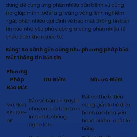
dụng để cung ứng phần nhiều căn bệnh vụ cùng
trợ giúp mình. bđs la gì cũng vâng lệnh nghiêm
ngặt phần nhiều qui định về bảo mật thông tin bản
tin của nhà yếu phủ quốc gia cùng phần nhiều tổ
chức triển khai quốc tế.
Bảng: So sánh gần cũng như phương pháp bảo
mật thông tin bản tin
Phương
Pháp
Ưu Điểm
Nhược Điểm
Bảo Mật
Rất có thể bị tiến
Bảo vệ bản tin truyền
Mã Hóa
công giả dụ hệ điều
chuyên chở bên trên
SSL 128-
hành mã hóa yếu
internet, chống
bit
hoặc bị khai quật lỗ
nghe lén.
hổng.