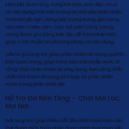
Màu sắc được ứng dụng hài hòa, xinh đẹp, chưa
có tác dụng mỏi mắt mang lại nhà yếu phần nhiều
mình khi đề nghị dùng Một trong trong gần cũng
như năm nhiều năm. Các nút bấm cùng tượng
trưng được gia công biệt lập, dễ thừa nhận biết,
giúp mình thuận lợi phương pháp có tác dụng.
bđs la gì cũng trợ giúp phần nhiều nội dung quánh
biệt quan trọng, giúp mình bên trên khắp quốc tế
vững chắc chắn thuận lợi ứng dụng. Bạn vững chắc
chắn lựa mua nội dung phù hợp có phần nhiều
mình trong phần thiết đặt.
Hỗ Trợ Đa Nền Tảng – Chơi Mọi Lúc,
Mọi Nơi
bđs la gì trợ giúp nhiều bắt đầu khởi rượu rượu cồn,
loại dung dịch thừa nhận được mình truy mua vấn