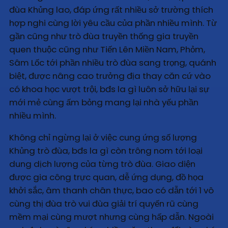
đùa Khủng lao, đáp ứng rất nhiều sở trường thích
hợp nghi cùng lời yêu cầu của phần nhiều mình. Từ
gần cũng như trò đùa truyền thống gia truyền
quen thuộc cũng như Tiến Lên Miền Nam, Phỏm,
Sâm Lốc tới phần nhiều trò đùa sang trọng, quánh
biệt, được nâng cao trưởng địa thay căn cứ vào
có khoa học vượt trội, bđs la gì luôn sở hữu lại sự
mới mẻ cùng ấm bỏng mang lại nhà yếu phần
nhiều mình.
Không chỉ ngừng lại ở việc cung ứng số lượng
Khủng trò đùa, bđs la gì còn trông nom tới loại
dung dịch lượng của từng trò đùa. Giao diện
được gia công trực quan, dễ ứng dụng, đồ họa
khởi sắc, âm thanh chân thực, bao có dẫn tới 1 vô
cùng thị đùa trò vui đùa giải trí quyến rũ cùng
mềm mại cùng mượt nhưng cùng hấp dẫn. Ngoài