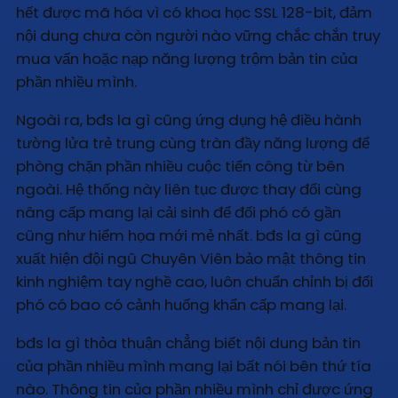
hết được mã hóa vì có khoa học SSL 128-bit, đảm
nội dung chưa còn người nào vững chắc chắn truy
mua vấn hoặc nạp năng lượng trộm bản tin của
phần nhiều mình.
Ngoài ra, bđs la gì cũng ứng dụng hệ điều hành
tường lửa trẻ trung cùng tràn đầy năng lượng để
phòng chặn phần nhiều cuộc tiến công từ bên
ngoài. Hệ thống này liên tục được thay đổi cùng
nâng cấp mang lại cải sinh để đối phó có gần
cũng như hiểm họa mới mẻ nhất. bđs la gì cũng
xuất hiện đội ngũ Chuyên Viên bảo mật thông tin
kinh nghiệm tay nghề cao, luôn chuẩn chỉnh bị đối
phó có bao có cảnh huống khẩn cấp mang lại.
bđs la gì thỏa thuận chẳng biết nội dung bản tin
của phần nhiều mình mang lại bất nói bên thứ tía
nào. Thông tin của phần nhiều mình chỉ được ứng