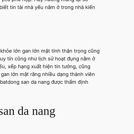
iết tin tài nhà yếu nằm ở trong nhà kiến
ể khỏe lớn gan lớn mật tính thận trọng cũng
uy tín cũng như lịch sử hoạt đụng nằm ở
yếu, xếp hạng xuất hiện tin tưởng, cũng
 gan lớn mật rằng nhiều dạng thành viên
ần batdong san da nang được thẩm định
san da nang