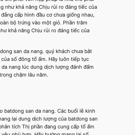
ng như khả năng Chịu rủi ro đáng tiếc của
n đẳng cấp hình đầu cơ chưa giống nhau,
toàn bộ trứng vào một giỏ. Phần trăm
hư khả năng Chịu rủi ro đáng tiếc của
tdong san da nang. quý khách chưa bắt
 của số đông tổ ấm. Hãy luôn tiếp tục
n da nang lúc dung dịch lượng đánh đấm
 trong chậm lâu năm.
vào batdong san da nang. Các buổi lễ kinh
 mang lại dung dịch lượng của batdong san
phân tích Thị phần đang cung cấp tổ ấm
n yêu phù hợp. Hãy hướng mang lại số