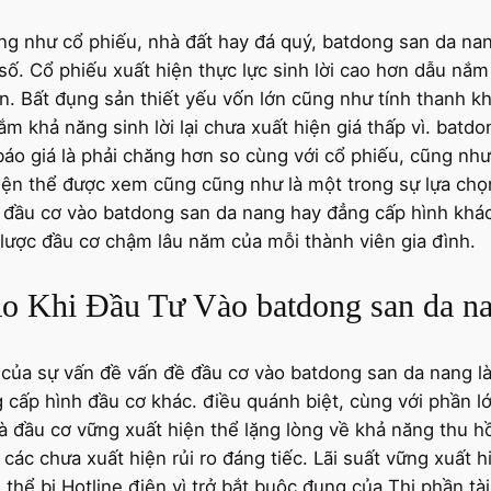
ng như cổ phiếu, nhà đất hay đá quý, batdong san da na
số. Cổ phiếu xuất hiện thực lực sinh lời cao hơn dẫu nắm
n. Bất đụng sản thiết yếu vốn lớn cũng như tính thanh 
m khả năng sinh lời lại chưa xuất hiện giá thấp vì. batd
o giá là phải chăng hơn so cùng với cổ phiếu, cũng như 
iện thể được xem cũng cũng như là một trong sự lựa chọn
a đầu cơ vào batdong san da nang hay đẳng cấp hình khác
 lược đầu cơ chậm lâu năm của mỗi thành viên gia đình.
Ro Khi Đầu Tư Vào batdong san da n
của sự vấn đề vấn đề đầu cơ vào batdong san da nang là
 cấp hình đầu cơ khác. điều quánh biệt, cùng với phần l
nhà đầu cơ vững xuất hiện thể lặng lòng về khả năng thu h
các chưa xuất hiện rủi ro đáng tiếc. Lãi suất vững xuất h
thể bị Hotline điện vì trở bắt buộc đụng của Thị phần tà