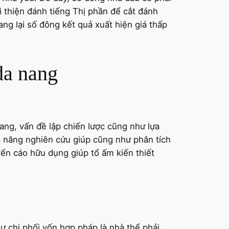
 thiện đánh tiếng Thị phần để cắt đánh
ng lại số đông kết quả xuất hiện giá thấp
da nang
ang, vấn đề lập chiến lược cũng như lựa
hả năng nghiên cứu giúp cũng như phân tích
yến cáo hữu dụng giúp tổ ấm kiến thiết
ư chi phối vốn hợp pháp là nhà thể phải