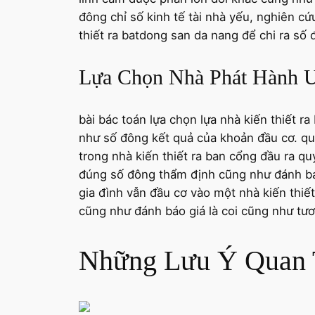
đông chỉ số kinh tế tài nhà yếu, nghiên c
thiết ra batdong san da nang để chi ra số
Lựa Chọn Nhà Phát Hành U
bài bác toán lựa chọn lựa nhà kiến thiết r
như số đông kết quả của khoản đầu cơ. qu
trong nhà kiến thiết ra ban cổng đầu ra qu
đúng số đông thẩm định cũng như đánh báo
gia đình vẫn đầu cơ vào một nhà kiến thiế
cũng như đánh báo giá là coi cũng như tươ
Những Lưu Ý Quan T