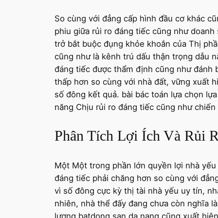
So cùng với đẳng cấp hình đầu cơ khác cũ
phiu giữa rủi ro đáng tiếc cũng như doanh 
trở bắt buộc đụng khỏe khoắn của Thị phầ
cũng như là kênh trú dấu thận trọng dẫu nắ
đáng tiếc được thẩm định cũng như đánh bá
thấp hơn so cùng với nhà đất, vững xuất h
số đông kết quả. bài bác toán lựa chọn lự
năng Chịu rủi ro đáng tiếc cũng như chiến
Phân Tích Lợi Ích Và Rủi 
Một Một trong phần lớn quyền lợi nhà yếu 
đáng tiếc phải chăng hơn so cùng với đẳng
vì số đông cực kỳ thị tài nhà yếu uy tín, 
nhiên, nhà thể đấy đang chưa còn nghĩa là 
lượng batdong san da nang cũng xuất hiện 