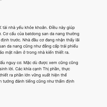
ĐK tài nhà yếu khỏe khoắn. Điều này giúp
cơ. Cơ cấu của batdong san da nang thường
g định trước. Nhà đầu cơ đang nhận thấy lãi
 san da nang cũng như đẳng cấp trái phiếu
o mật nằm ở trong nhà kiến thiết ra.
m dấu nguy cơ. Mặc dù được xem cũng cũng
inh lời. Các khía cạnh Thị phần, thực
thiết ra phần lớn vững xuất hiện thể
nh tướng đánh tiếng cũng như thẩm định