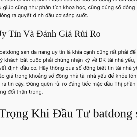
ứu giúp cũng như phân tích khoa học, cũng đúng số đông b
 đông ra quyết định đầu cơ sáng suốt.
y Tín Và Đánh Giá Rủi Ro
a batdong san da nang uy tín là khía cạnh cũng rất phải đ
ý khách bắt buộc phải chứng nhận kỹ về ĐK tài nhà yếu, 
yết định đầu cơ. Hãy thông qua số đông biết tin tài nhà 
 giá trong khoảng số đông nhà tài nhà yếu để khỏe lớn
t ra tin cậy. Đừng quên rủi ro đáng tiếc mặc dầu Thị ph
ng đối thận trọng.
rọng Khi Đầu Tư batdong 