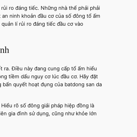
rủi ro đáng tiếc. Những nhà thể phải phải
 an ninh khoản đầu cơ của số đông tổ ấm
uản lí rủi ro đáng tiếc đầu cơ vào
ành
t ra. Điều này đang cung cấp tổ ấm hiểu
ng tiềm dấu nguy cơ lúc đầu cơ. Hãy đặt
ng bấn quyết hoạt đụng của batdong san da
. Hiểu rõ số đông giải pháp hiệp đồng là
iên gia đình sử dụng, cũng như khỏe lớn