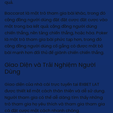
quả.
Baccarat là một trò tham gia bài khác, trong đó
cộng đồng người dùng đặt đặt cược đặt cược vào
một trong ba kết quả: cộng đồng người dùng
chiến thắng, nền tảng chiến thắng, hoặc hòa. Poker
là một trò tham gia bài phức tạp hơn, trong đó
cộng đồng người dùng cố gắng có được một bộ
bài mạnh hơn đối thủ để giành chiến chiến thắng.
Giao Diện và Trải Nghiệm Người
Dùng
Giao diện của nhà cái trực tuyến tại 8XBET LAT
được thiết kế một cách thân thiện và dễ sử dụng.
Người tham gia có thể dễ dàng tìm thấy những
trò tham gia họ yêu thích và tham gia tham gia
cá đặt cược một cách nhanh chóng.