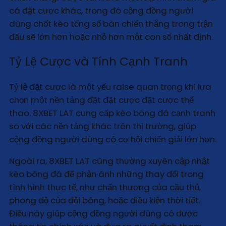
cá đặt cược khác, trong đó cộng đồng người
dùng chốt kèo tổng số bàn chiến thắng trong trận
đấu sẽ lớn hơn hoặc nhỏ hơn một con số nhất định.
Tỷ Lệ Cược và Tính Cạnh Tranh
Tỷ lệ đặt cược là một yếu raise quan trọng khi lựa
chọn một nền tảng đặt đặt cược đặt cược thể
thao. 8XBET LAT cung cấp kèo bóng đá cạnh tranh
so với các nền tảng khác trên thị trường, giúp
cộng đồng người dùng có cơ hội chiến giải lớn hơn.
Ngoài ra, 8XBET LAT cũng thường xuyên cập nhật
kèo bóng đá để phản ánh những thay đổi trong
tình hình thực tế, như chấn thương của cầu thủ,
phong độ của đội bóng, hoặc điều kiện thời tiết.
Điều này giúp cộng đồng người dùng có được