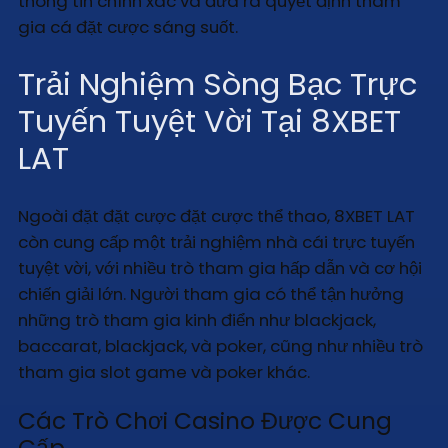
thông tin chính xác và đưa ra quyết định tham
gia cá đặt cược sáng suốt.
Trải Nghiệm Sòng Bạc Trực
Tuyến Tuyệt Vời Tại 8XBET
LAT
Ngoài đặt đặt cược đặt cược thể thao, 8XBET LAT
còn cung cấp một trải nghiệm nhà cái trực tuyến
tuyệt vời, với nhiều trò tham gia hấp dẫn và cơ hội
chiến giải lớn. Người tham gia có thể tận hưởng
những trò tham gia kinh điển như blackjack,
baccarat, blackjack, và poker, cũng như nhiều trò
tham gia slot game và poker khác.
Các Trò Chơi Casino Được Cung
Cấp