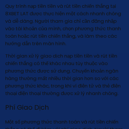
Quy trình nạp tiền tiền và rút tiền chiến thắng tại
8XBET LAT được thực hiện một cách nhanh chóng
và dễ dàng. Người tham gia chỉ cần đăng nhập
vào tài khoản của mình, chọn phương thức thanh
toán hoặc rút tiền chiến thắng, và làm theo các
hướng dẫn trên màn hình.
Thời gian xử lý giao dịch nạp tiền tiền và rút tiền
chiến thắng có thể khác nhau tùy thuộc vào
phương thức được sử dụng. Chuyển khoản ngân
hàng thường mất nhiều thời gian hơn so với các
phương thức khác, trong khi ví điện tử và thẻ điện
thoại điện thoại thường được xử lý nhanh chóng.
Phí Giao Dịch
Một số phương thức thanh toán và rút tiền chiến