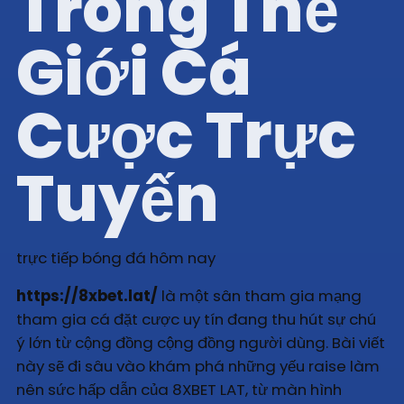
Trong Thế
Giới Cá
Cược Trực
Tuyến
trực tiếp bóng đá hôm nay
https://8xbet.lat/
là một sân tham gia mạng
tham gia cá đặt cược uy tín đang thu hút sự chú
ý lớn từ cộng đồng cộng đồng người dùng. Bài viết
này sẽ đi sâu vào khám phá những yếu raise làm
nên sức hấp dẫn của 8XBET LAT, từ màn hình