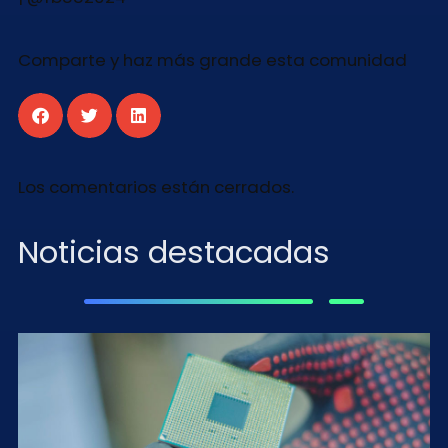
Comparte y haz más grande esta comunidad
Los comentarios están cerrados.
Noticias destacadas