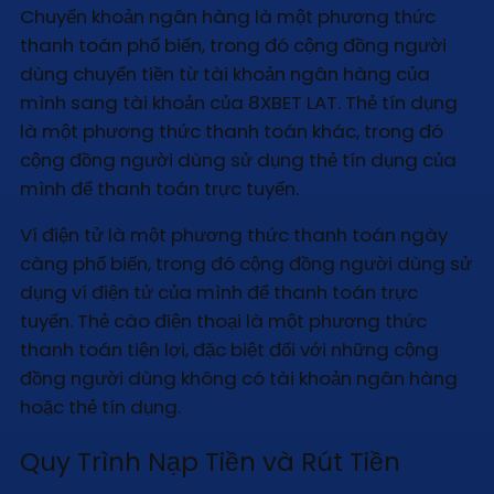
Chuyển khoản ngân hàng là một phương thức
thanh toán phổ biến, trong đó cộng đồng người
dùng chuyển tiền từ tài khoản ngân hàng của
mình sang tài khoản của 8XBET LAT. Thẻ tín dụng
là một phương thức thanh toán khác, trong đó
cộng đồng người dùng sử dụng thẻ tín dụng của
mình để thanh toán trực tuyến.
Ví điện tử là một phương thức thanh toán ngày
càng phổ biến, trong đó cộng đồng người dùng sử
dụng ví điện tử của mình để thanh toán trực
tuyến. Thẻ cào điện thoại là một phương thức
thanh toán tiện lợi, đặc biệt đối với những cộng
đồng người dùng không có tài khoản ngân hàng
hoặc thẻ tín dụng.
Quy Trình Nạp Tiền và Rút Tiền