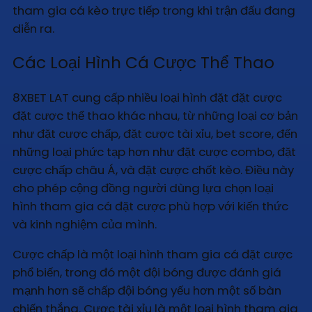
tham gia cá kèo trực tiếp trong khi trận đấu đang
diễn ra.
Các Loại Hình Cá Cược Thể Thao
8XBET LAT cung cấp nhiều loại hình đặt đặt cược
đặt cược thể thao khác nhau, từ những loại cơ bản
như đặt cược chấp, đặt cược tài xỉu, bet score, đến
những loại phức tạp hơn như đặt cược combo, đặt
cược chấp châu Á, và đặt cược chốt kèo. Điều này
cho phép cộng đồng người dùng lựa chọn loại
hình tham gia cá đặt cược phù hợp với kiến thức
và kinh nghiệm của mình.
Cược chấp là một loại hình tham gia cá đặt cược
phổ biến, trong đó một đội bóng được đánh giá
mạnh hơn sẽ chấp đội bóng yếu hơn một số bàn
chiến thắng. Cược tài xỉu là một loại hình tham gia