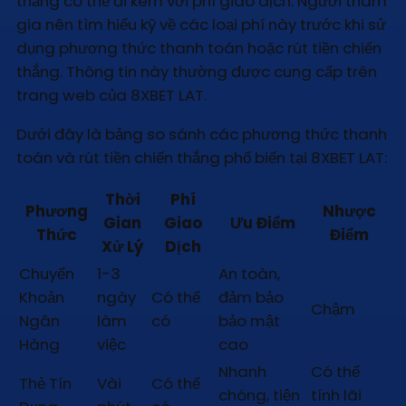
thắng có thể đi kèm với phí giao dịch. Người tham
gia nên tìm hiểu kỹ về các loại phí này trước khi sử
dụng phương thức thanh toán hoặc rút tiền chiến
thắng. Thông tin này thường được cung cấp trên
trang web của 8XBET LAT.
Dưới đây là bảng so sánh các phương thức thanh
toán và rút tiền chiến thắng phổ biến tại 8XBET LAT:
Thời
Phí
Phương
Nhược
Gian
Giao
Ưu Điểm
Thức
Điểm
Xử Lý
Dịch
Chuyển
1-3
An toàn,
Khoản
ngày
Có thể
đảm bảo
Chậm
Ngân
làm
có
bảo mật
Hàng
việc
cao
Nhanh
Có thể
Thẻ Tín
Vài
Có thể
chóng, tiện
tính lãi