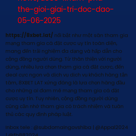
the-gioi-giai-tri-doc-dao-
05-06-2025
https://8xbet.lat/
nổi bật như một sân tham gia
mạng tham gia cá đặt cược uy tín toàn diện,
mang đến trải nghiệm đa dạng và hấp dẫn cho
cộng đồng người dùng. Từ thân thiện với người
dùng, nhiều lựa chọn tham gia cá đặt cược, đến
deal cực ngon và dịch vụ dịch vụ khách hàng tận
tâm, 8XBET LAT xứng đáng là lựa chọn hàng đầu
cho những ai đam mê mạng tham gia cá đặt
cược uy tín. Tuy nhiên, cộng đồng người dùng
cũng cần nhớ tham gia có trách nhiệm và tuân
thủ các quy định pháp luật.
Inbox tele : @subdomaingovshiba | @Appal2024
| @fb882024