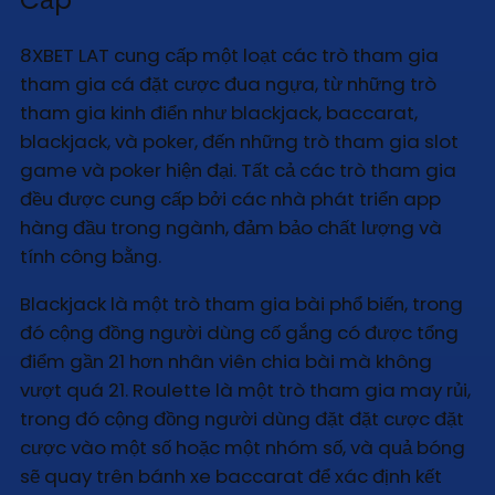
8XBET LAT cung cấp một loạt các trò tham gia
tham gia cá đặt cược đua ngựa, từ những trò
tham gia kinh điển như blackjack, baccarat,
blackjack, và poker, đến những trò tham gia slot
game và poker hiện đại. Tất cả các trò tham gia
đều được cung cấp bởi các nhà phát triển app
hàng đầu trong ngành, đảm bảo chất lượng và
tính công bằng.
Blackjack là một trò tham gia bài phổ biến, trong
đó cộng đồng người dùng cố gắng có được tổng
điểm gần 21 hơn nhân viên chia bài mà không
vượt quá 21. Roulette là một trò tham gia may rủi,
trong đó cộng đồng người dùng đặt đặt cược đặt
cược vào một số hoặc một nhóm số, và quả bóng
sẽ quay trên bánh xe baccarat để xác định kết