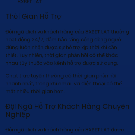
8XBET LAT.
Thời Gian Hỗ Trợ
Đội ngũ dịch vụ khách hàng của 8XBET LAT thường
hoạt động 24/7, đảm bảo rằng cộng đồng người
dùng luôn nhận được sự hỗ trợ kịp thời khi cần
thiết. Tuy nhiên, thời gian phản hồi có thể khác
nhau tùy thuộc vào kênh hỗ trợ được sử dụng.
Chat trực tuyến thường có thời gian phản hồi
nhanh nhất, trong khi email và điện thoại có thể
mất nhiều thời gian hơn.
Đội Ngũ Hỗ Trợ Khách Hàng Chuyên
Nghiệp
Đội ngũ dịch vụ khách hàng của 8XBET LAT được