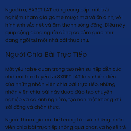
Ngoài ra, 8XBET LAT cũng cung cấp một trải
nghiệm tham gia game mượt mà và ổn định, với
hình ảnh sắc nét và âm thanh sống động. Điều này
giúp cộng đồng người dùng có cảm giác như
đang ngồi tại một nhà cái thực thụ.
Người Chia Bài Trực Tiếp
Một yếu raise quan trọng tạo nên sự hấp dẫn của
nhà cái trực tuyến tại 8XBET LAT là sự hiện diện
của những nhân viên chia bài trực tiếp. Những
nhân viên chia bài này được đào tạo chuyên
nghiệp và có kinh nghiệm, tạo nên một không khí
sôi động và chân thực.
Người tham gia có thể tương tác với những nhân
viên chia bài trực tiếp thông qua chat, và họ sẽ trả