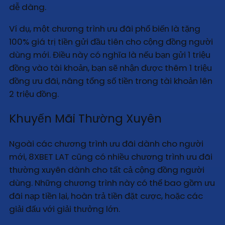
dễ dàng.
Ví dụ, một chương trình ưu đãi phổ biến là tặng
100% giá trị tiền gửi đầu tiên cho cộng đồng người
dùng mới. Điều này có nghĩa là nếu bạn gửi 1 triệu
đồng vào tài khoản, bạn sẽ nhận được thêm 1 triệu
đồng ưu đãi, nâng tổng số tiền trong tài khoản lên
2 triệu đồng.
Khuyến Mãi Thường Xuyên
Ngoài các chương trình ưu đãi dành cho người
mới, 8XBET LAT cũng có nhiều chương trình ưu đãi
thường xuyên dành cho tất cả cộng đồng người
dùng. Những chương trình này có thể bao gồm ưu
đãi nạp tiền lại, hoàn trả tiền đặt cược, hoặc các
giải đấu với giải thưởng lớn.