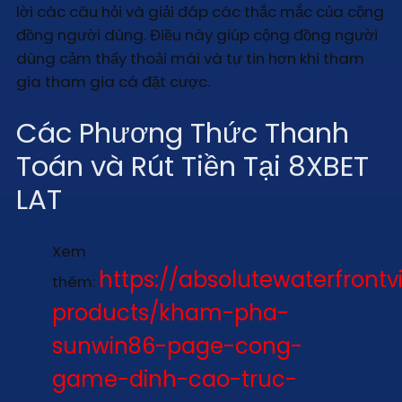
lời các câu hỏi và giải đáp các thắc mắc của cộng
đồng người dùng. Điều này giúp cộng đồng người
dùng cảm thấy thoải mái và tự tin hơn khi tham
gia tham gia cá đặt cược.
Các Phương Thức Thanh
Toán và Rút Tiền Tại 8XBET
LAT
Xem
https://absolutewaterfrontvi
thêm:
products/kham-pha-
sunwin86-page-cong-
game-dinh-cao-truc-