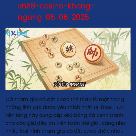
vn88-casino-khong-
ngung-05-06-2025
Cá tham gia cá đặt cược thể thao là một trong
những lĩnh vực được yêu thích nhất tại 8XBET LAT.
Nền tảng này cung cấp kèo bóng đá cạnh tranh
cho các giải đấu lớn trên toàn thế giới, cũng như
nhiều loại hình tham gia cá đặt cược khác nhau