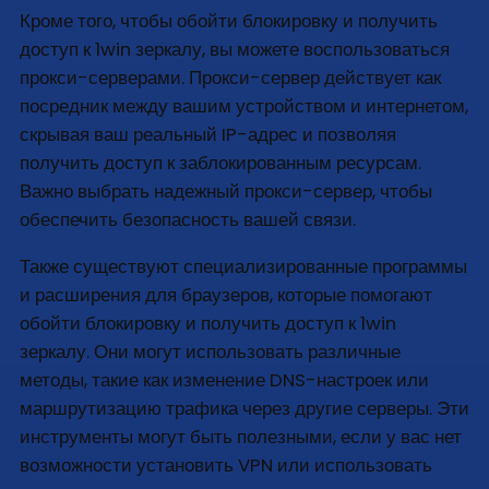
Кроме того, чтобы обойти блокировку и получить
доступ к 1win зеркалу, вы можете воспользоваться
прокси-серверами. Прокси-сервер действует как
посредник между вашим устройством и интернетом,
скрывая ваш реальный IP-адрес и позволяя
получить доступ к заблокированным ресурсам.
Важно выбрать надежный прокси-сервер, чтобы
обеспечить безопасность вашей связи.
Также существуют специализированные программы
и расширения для браузеров, которые помогают
обойти блокировку и получить доступ к 1win
зеркалу. Они могут использовать различные
методы, такие как изменение DNS-настроек или
маршрутизацию трафика через другие серверы. Эти
инструменты могут быть полезными, если у вас нет
возможности установить VPN или использовать