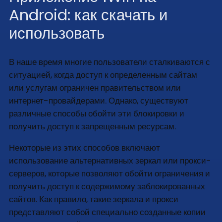
Android: как скачать и
использовать
В наше время многие пользователи сталкиваются с
ситуацией, когда доступ к определенным сайтам
или услугам ограничен правительством или
интернет-провайдерами. Однако, существуют
различные способы обойти эти блокировки и
получить доступ к запрещенным ресурсам.
Некоторые из этих способов включают
использование альтернативных зеркал или прокси-
серверов, которые позволяют обойти ограничения и
получить доступ к содержимому заблокированных
сайтов. Как правило, такие зеркала и прокси
представляют собой специально созданные копии