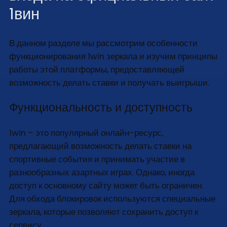
1вин
В данном разделе мы рассмотрим особенности
функционирования 1win зеркала и изучим принципы
работы этой платформы, предоставляющей
возможность делать ставки и получать выигрыши.
Функциональность и доступность
1win – это популярный онлайн-ресурс,
предлагающий возможность делать ставки на
спортивные события и принимать участие в
разнообразных азартных играх. Однако, иногда
доступ к основному сайту может быть ограничен.
Для обхода блокировок используются специальные
зеркала, которые позволяют сохранить доступ к
сервису.