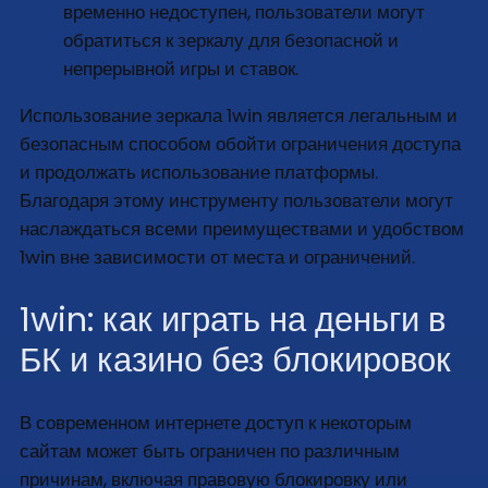
временно недоступен, пользователи могут
обратиться к зеркалу для безопасной и
непрерывной игры и ставок.
Использование зеркала 1win является легальным и
безопасным способом обойти ограничения доступа
и продолжать использование платформы.
Благодаря этому инструменту пользователи могут
наслаждаться всеми преимуществами и удобством
1win вне зависимости от места и ограничений.
1win: как играть на деньги в
БК и казино без блокировок
В современном интернете доступ к некоторым
сайтам может быть ограничен по различным
причинам, включая правовую блокировку или