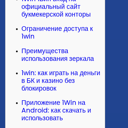
официальный сайт
букмекерской конторы
Ограничение доступа к
1win
Преимущества
использования зеркала
1win: как играть на деньги
в БК и казино без
блокировок
Приложение 1Win на
Android: как скачать и
использовать