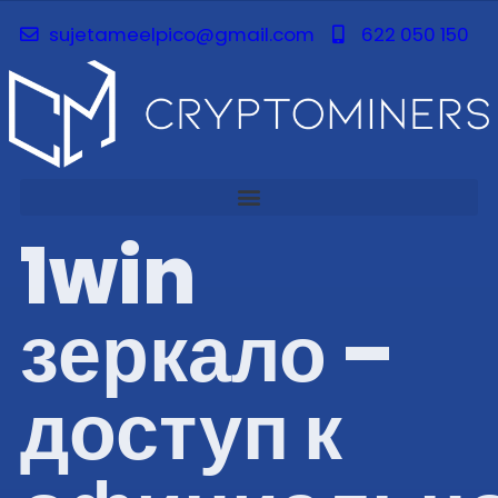
sujetameelpico@gmail.com
622 050 150
1win
зеркало –
доступ к