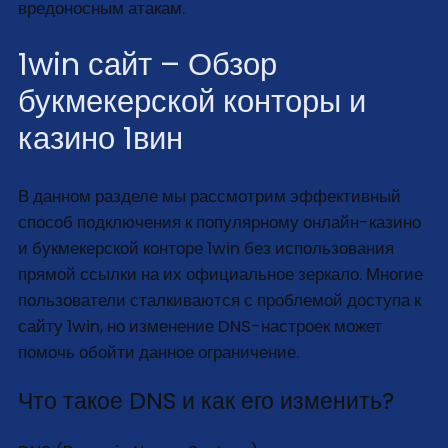
вредоносным атакам.
1win сайт – Обзор
букмекерской конторы и
казино 1вин
В данном разделе мы рассмотрим эффективный
способ подключения к популярному онлайн-казино
и букмекерской конторе 1win без использования
прямой ссылки на их официальное зеркало. Многие
пользователи сталкиваются с проблемой доступа к
сайту 1win, но изменение DNS-настроек может
помочь обойти данное ограничение.
Что такое DNS и как его изменить?