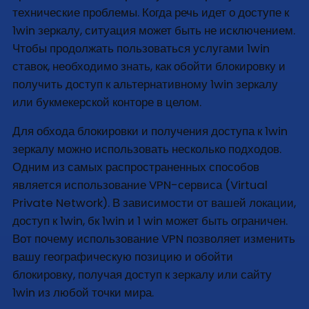
технические проблемы. Когда речь идет о доступе к
1win зеркалу, ситуация может быть не исключением.
Чтобы продолжать пользоваться услугами 1win
ставок, необходимо знать, как обойти блокировку и
получить доступ к альтернативному 1win зеркалу
или букмекерской конторе в целом.
Для обхода блокировки и получения доступа к 1win
зеркалу можно использовать несколько подходов.
Одним из самых распространенных способов
является использование VPN-сервиса (Virtual
Private Network). В зависимости от вашей локации,
доступ к 1win, бк 1win и 1 win может быть ограничен.
Вот почему использование VPN позволяет изменить
вашу географическую позицию и обойти
блокировку, получая доступ к зеркалу или сайту
1win из любой точки мира.