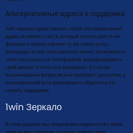
Альтернативные адреса и поддержка
1win зеркало представляет собой альтернативный
адрес основного сайта, который использует те же
функции и предоставляет ту же гамму услуг.
Благодаря этому пользователи имеют возможность
легко пользоваться платформой, верифицировать
свой аккаунт и получать выигрыши. В случае
возникновения вопросов или проблем с доступом, у
пользователей есть возможность обратиться в
службу поддержки.
1win Зеркало
В этом разделе мы предлагаем поделиться с вами
полезными советами, которые помогут вам