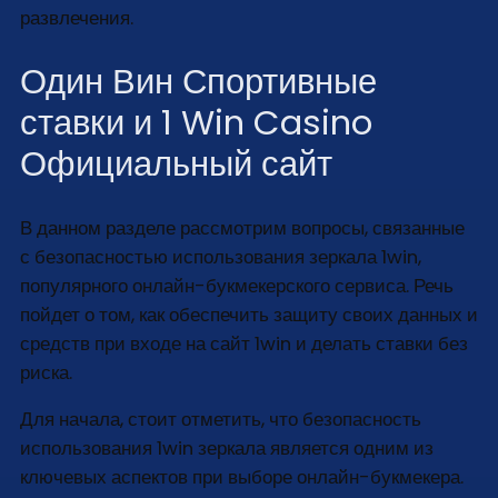
развлечения.
Один Вин Спортивные
ставки и 1 Win Casino
Официальный сайт
В данном разделе рассмотрим вопросы, связанные
с безопасностью использования зеркала 1win,
популярного онлайн-букмекерского сервиса. Речь
пойдет о том, как обеспечить защиту своих данных и
средств при входе на сайт 1win и делать ставки без
риска.
Для начала, стоит отметить, что безопасность
использования 1win зеркала является одним из
ключевых аспектов при выборе онлайн-букмекера.