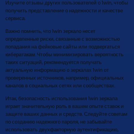
Изучите отзывы других пользователей о 1win, чтобы
получить представление о надежности и качестве
сервиса.
Важно помнить, что 1win зеркало несет
определенные риски, связанные с возможностью
попадания на фейковые сайты или подвергаться
кибератакам. Чтобы минимизировать вероятность
таких ситуаций, рекомендуется получать
актуальную информацию о зеркалах 1win от
проверенных источников, например, официальных
каналов в социальных сетях или сообществах.
Итак, безопасность использования 1win зеркала
играет значительную роль в вашем опыте ставок и
защите ваших данных и средств. Следуйте советам
по созданию надежного пароля, не забывайте
использовать двухфакторную аутентификацию,