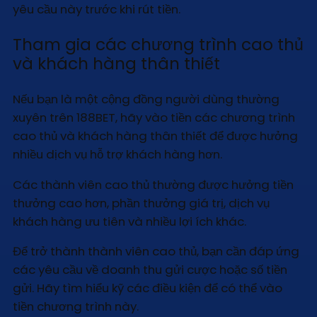
yêu cầu này trước khi rút tiền.
Tham gia các chương trình cao thủ
và khách hàng thân thiết
Nếu bạn là một cộng đồng người dùng thường
xuyên trên 188BET, hãy vào tiền các chương trình
cao thủ và khách hàng thân thiết để được hưởng
nhiều dịch vụ hỗ trợ khách hàng hơn.
Các thành viên cao thủ thường được hưởng tiền
thưởng cao hơn, phần thưởng giá trị, dịch vụ
khách hàng ưu tiên và nhiều lợi ích khác.
Để trở thành thành viên cao thủ, bạn cần đáp ứng
các yêu cầu về doanh thu gửi cược hoặc số tiền
gửi. Hãy tìm hiểu kỹ các điều kiện để có thể vào
tiền chương trình này.