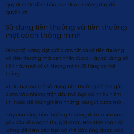
quy định để đảm bảo bạn được hưởng đầy đủ
quyền lợi.
Sử dụng tiền thưởng và tiền thưởng
một cách thông minh
Đừng vội vàng đặt gửi cược tất cả số tiền thưởng
và tiền thưởng mà bạn nhận được. Hãy sử dụng số
tiền này một cách thông minh để tăng cơ hội
thắng.
Ví dụ, bạn có thể sử dụng tiền thưởng để đặt gửi
cược vào những trận đấu mà bạn có nhiều niềm
tin, hoặc để thử nghiệm những loại gửi cược mới.
Hãy nhớ rằng tiền thưởng thường đi kèm với các
yêu cầu về doanh thu gửi cược. Hãy tính toán kỹ
lưỡng để đảm bảo bạn có thể đáp ứng được các