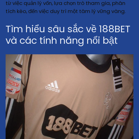
từ việc quản lý vốn, lựa chọn trò tham gia, phân
tích kèo, đến việc duy trì một tâm lý vững vàng.
Tìm hiểu sâu sắc về 188BET
và các tính năng nổi bật