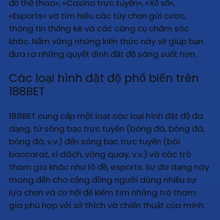
độ thể thao», «Casino trực tuyến», «Xổ số»,
«Esports» và tìm hiểu các tùy chọn gửi cược,
thông tin thống kê và các công cụ chăm sóc
khác. Nắm vững những kiến thức này sẽ giúp bạn
đưa ra những quyết định đặt độ sáng suốt hơn.
Các loại hình đặt độ phổ biến trên
188BET
188BET cung cấp một loạt các loại hình đặt độ đa
dạng, từ sòng bạc trực tuyến (bóng đá, bóng đá,
bóng đá, v.v.) đến sòng bạc trực tuyến (bài
baccarat, xì dách, vòng quay, v.v.) và các trò
tham gia khác như lô đề, esports. Sự đa dạng này
mang đến cho cộng đồng người dùng nhiều sự
lựa chọn và cơ hội để kiếm tìm những trò tham
gia phù hợp với sở thích và chiến thuật của mình.