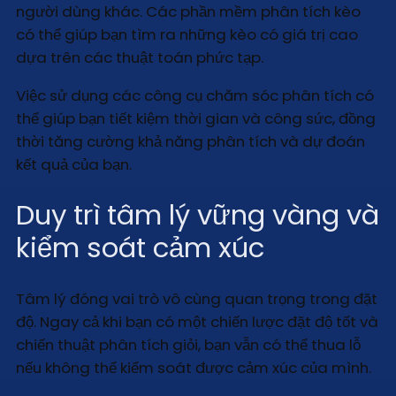
người dùng khác. Các phần mềm phân tích kèo
có thể giúp bạn tìm ra những kèo có giá trị cao
dựa trên các thuật toán phức tạp.
Việc sử dụng các công cụ chăm sóc phân tích có
thể giúp bạn tiết kiệm thời gian và công sức, đồng
thời tăng cường khả năng phân tích và dự đoán
kết quả của bạn.
Duy trì tâm lý vững vàng và
kiểm soát cảm xúc
Tâm lý đóng vai trò vô cùng quan trọng trong đặt
độ. Ngay cả khi bạn có một chiến lược đặt độ tốt và
chiến thuật phân tích giỏi, bạn vẫn có thể thua lỗ
nếu không thể kiểm soát được cảm xúc của mình.