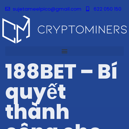
sujetameelpico@gmail.com
622 050 150
188BET – Bí
quyết
thành