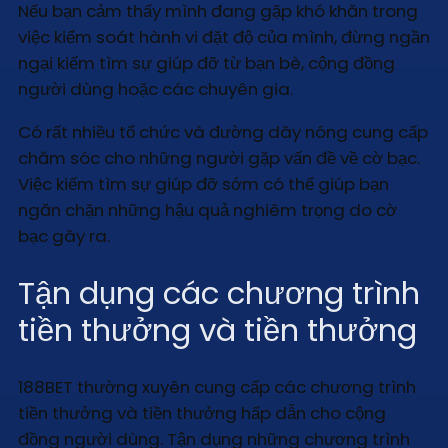
Nếu bạn cảm thấy mình đang gặp khó khăn trong
việc kiểm soát hành vi đặt độ của mình, đừng ngần
ngại kiếm tìm sự giúp đỡ từ bạn bè, cộng đồng
người dùng hoặc các chuyên gia.
Có rất nhiều tổ chức và đường dây nóng cung cấp
chăm sóc cho những người gặp vấn đề về cờ bạc.
Việc kiếm tìm sự giúp đỡ sớm có thể giúp bạn
ngăn chặn những hậu quả nghiêm trọng do cờ
bạc gây ra.
Tận dụng các chương trình
tiền thưởng và tiền thưởng
188BET thường xuyên cung cấp các chương trình
tiền thưởng và tiền thưởng hấp dẫn cho cộng
đồng người dùng. Tận dụng những chương trình