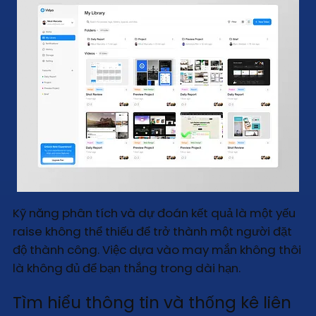
Kỹ năng phân tích và dự đoán kết quả là một yếu
raise không thể thiếu để trở thành một người đặt
độ thành công. Việc dựa vào may mắn không thôi
là không đủ để bạn thắng trong dài hạn.
Tìm hiểu thông tin và thống kê liên