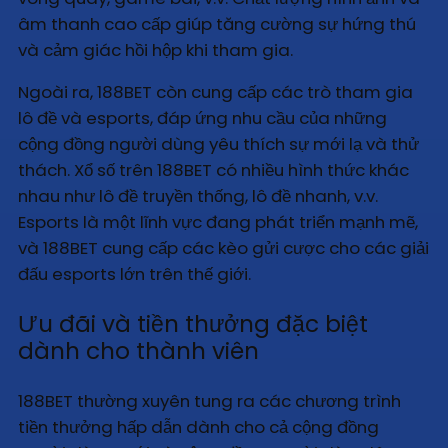
âm thanh cao cấp giúp tăng cường sự hứng thú
và cảm giác hồi hộp khi tham gia.
Ngoài ra, 188BET còn cung cấp các trò tham gia
lô đề và esports, đáp ứng nhu cầu của những
cộng đồng người dùng yêu thích sự mới lạ và thử
thách. Xổ số trên 188BET có nhiều hình thức khác
nhau như lô đề truyền thống, lô đề nhanh, v.v.
Esports là một lĩnh vực đang phát triển mạnh mẽ,
và 188BET cung cấp các kèo gửi cược cho các giải
đấu esports lớn trên thế giới.
Ưu đãi và tiền thưởng đặc biệt
dành cho thành viên
188BET thường xuyên tung ra các chương trình
tiền thưởng hấp dẫn dành cho cả cộng đồng