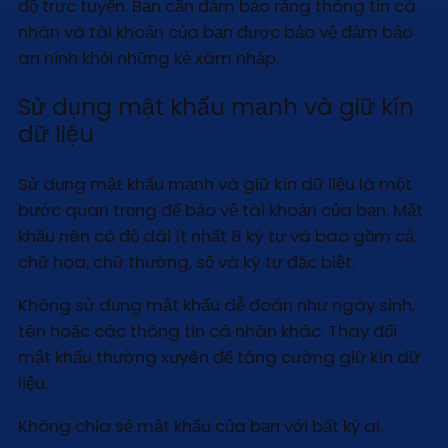
độ trực tuyến. Bạn cần đảm bảo rằng thông tin cá
nhân và tài khoản của bạn được bảo vệ đảm bảo
an ninh khỏi những kẻ xâm nhập.
Sử dụng mật khẩu mạnh và giữ kín
dữ liệu
Sử dụng mật khẩu mạnh và giữ kín dữ liệu là một
bước quan trọng để bảo vệ tài khoản của bạn. Mật
khẩu nên có độ dài ít nhất 8 ký tự và bao gồm cả
chữ hoa, chữ thường, số và ký tự đặc biệt.
Không sử dụng mật khẩu dễ đoán như ngày sinh,
tên hoặc các thông tin cá nhân khác. Thay đổi
mật khẩu thường xuyên để tăng cường giữ kín dữ
liệu.
Không chia sẻ mật khẩu của bạn với bất kỳ ai.