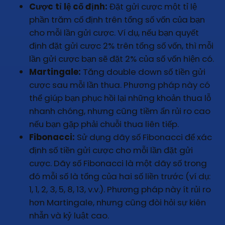
Cược tỉ lệ cố định:
Đặt gửi cược một tỉ lệ
phần trăm cố định trên tổng số vốn của bạn
cho mỗi lần gửi cược. Ví dụ, nếu bạn quyết
định đặt gửi cược 2% trên tổng số vốn, thì mỗi
lần gửi cược bạn sẽ đặt 2% của số vốn hiện có.
Martingale:
Tăng double down số tiền gửi
cược sau mỗi lần thua. Phương pháp này có
thể giúp bạn phục hồi lại những khoản thua lỗ
nhanh chóng, nhưng cũng tiềm ẩn rủi ro cao
nếu bạn gặp phải chuỗi thua liên tiếp.
Fibonacci:
Sử dụng dãy số Fibonacci để xác
định số tiền gửi cược cho mỗi lần đặt gửi
cược. Dãy số Fibonacci là một dãy số trong
đó mỗi số là tổng của hai số liền trước (ví dụ:
1, 1, 2, 3, 5, 8, 13, v.v.). Phương pháp này ít rủi ro
hơn Martingale, nhưng cũng đòi hỏi sự kiên
nhẫn và kỷ luật cao.