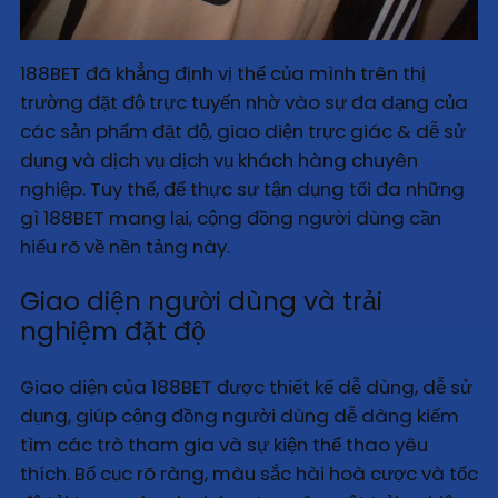
188BET đã khẳng định vị thế của mình trên thị
trường đặt độ trực tuyến nhờ vào sự đa dạng của
các sản phẩm đặt độ, giao diện trực giác & dễ sử
dụng và dịch vụ dịch vụ khách hàng chuyên
nghiệp. Tuy thế, để thực sự tận dụng tối đa những
gì 188BET mang lại, cộng đồng người dùng cần
hiểu rõ về nền tảng này.
Giao diện người dùng và trải
nghiệm đặt độ
Giao diện của 188BET được thiết kế dễ dùng, dễ sử
dụng, giúp cộng đồng người dùng dễ dàng kiếm
tìm các trò tham gia và sự kiện thể thao yêu
thích. Bố cục rõ ràng, màu sắc hài hoà cược và tốc