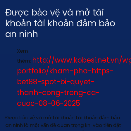
Được bảo vệ và mở tài
khoản tài khoản đảm bảo
an ninh
Xem
http://www.kobesi.net.vn/w
thêm:
portfolio/kham-pha-https-
bet88-spot-bi-quyet-
thanh-cong-trong-ca-
cuoc-08-06-2025
Được bảo vệ và mở tài khoản tài khoản đảm bảo
an ninh là một vấn đề quan trọng khi vào tiền đặt